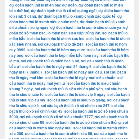
dự đoán bạch thủ lô miền bắc dự đoán
,
dự đoán bạch thủ lô miền
bắc thứ hai
,
dự đoán bạch thủ lô xổ số quảng ngãi
,
dự đoán bạch thủ
lô xsmb 3 càng
,
dự đoán bạch thủ lô xsmb chính xác quốc tế
,
dự
đoán bạch thủ lô xsmb siêu chuẩn nhất
,
dự đoán bạch thủ lô xsmb
siêu chuẩn trong ngày
,
dự đoán bạch thủ lô xsmb siêu chuẩn ya
,
dự
đoán xổ số miền bắc
,
lô miền bắc siêu cấp trúng lớn
,
soi bạch thủ lô
miền bắc
,
soi cầu bạch thủ lô chính xác inc
,
soi cầu bạch thủ lô chính
xác siêu nhanh
,
soi cầu bạch thủ lô đề 247
,
soi cầu bạch thủ lô hôm
nay 9999
,
soi cầu bạch thủ lô hôm nay euro
,
soi cầu bạch thủ lô hôm
nay ông
,
soi cầu bạch thủ lô kép miền bắc hôm nay
,
soi cầu bạch thủ
lô mb
,
soi cầu bạch thủ lô miền bắc 6 số
,
soi cầu bạch thủ lô miền
bắc ưi
,
soi cầu bạch thủ lô ngày mai 24 tháng 6
,
soi cầu bạch thủ lô
ngày mai 7 tháng 7
,
soi cầu bạch thủ lô ngày mai cầu
,
soi cầu bạch
thủ lô ngày mai kim
,
soi cầu bạch thủ lô ngày mai siêu chuẩn
,
soi
cầu bạch thủ lô ngày mai yên tử
,
soi cầu bạch thủ lô siêu chuẩn
khung 7 ngày
,
soi cầu bạch thủ lô siêu chuẩn phú yên
,
soi cầu bạch
thủ lô siêu chuẩn tô
,
soi cầu bạch thủ lô siêu vip 5 ngày
,
soi cầu bạch
thủ lô siêu vip âu mỹ
,
soi cầu bạch thủ lô siêu vip giang
,
soi cầu bạch
thủ lô siêu vip kê
,
soi cầu bạch thủ lô xổ số chính xác 247
,
soi cầu
bạch thủ lô xổ số chính xác 45
,
soi cầu bạch thủ lô xổ số siêu chuẩn
5000
,
soi cầu bạch thủ lô xổ số siêu chuẩn 7777
,
soi cầu bạch thủ lô
xổ số siêu chuẩn 86
,
soi cầu bạch thủ lô xổ số siêu chuẩn thống
,
soi
cầu bạch thủ lô xsmb bắc ngày mai
,
soi cầu bạch thủ lô xsmb chính
xác 200
,
soi cầu bạch thủ lô xsmb chính xác 56
,
soi cầu bạch thủ lô
xsmb chính xác ây
,
soi cầu bạch thủ lô xsmb chính xác gan
,
soi cầu