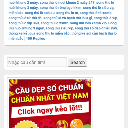
nuôi khung 2 ngày
,
song thủ lô nuôi khung 2 ngày 247
,
song thủ lô
nuôi khung 3 ngày
,
song thủ lô rồng bạch kim
,
song thủ lô siêu vip
miền bắc
,
song thủ lô soicau
,
song thu lo to
,
song thủ lô tô xsmb
,
song thủ lô tứ thủ đề
,
song thủ lô và bạch thủ lô là gì
,
song thủ lô vip
,
song thủ lô vip 360
,
song thu lo xsmb
,
song thu loto xsmb vip
,
Song
thủ nuôi khung 3 ngày
,
song thu sieu vip
,
song thủ số đẹp chiều nay
,
thống kê kết quả song thủ lô miền bắc
,
thống kê soi cầu bạch thủ lô
miền bắc
|
156
Replies
Search