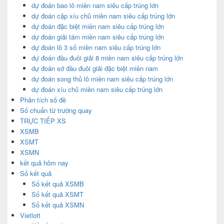
dự đoán bao lô miền nam siêu cấp trúng lớn
dự đoán cặp xíu chủ miền nam siêu cấp trúng lớn
dự đoán đặc biệt miền nam siêu cấp trúng lớn
dự đoán giải tám miền nam siêu cấp trúng lớn
dự đoán lô 3 số miền nam siêu cấp trúng lớn
dự đoán đầu đuôi giải 8 miền nam siêu cấp trúng lớn
dự đoán sớ đầu đuôi giải đặc biệt miền nam
dự đoán song thủ lô miền nam siêu cấp trúng lớn
dự đoán xíu chủ miền nam siêu cấp trúng lớn
Phân tích số đề
Số chuẩn từ trường quay
TRỰC TIẾP XS
XSMB
XSMT
XSMN
kết quả hôm nay
Sổ kết quả
Sổ kết quả XSMB
Sổ kết quả XSMT
Sổ kết quả XSMN
Vietlott