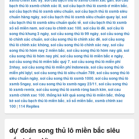
bạch thủ lô xsmb chính xác iii
,
soi cầu bạch thủ lô xsmb ơ miền bắc
,
soi cầu bạch thủ lô xsmb siêu chuẩn
,
soi cầu bạch thủ lô xsmb siêu
chuẩn hàng ngày
,
soi cầu bạch thủ lô xsmb siêu chuẩn quay lại
,
soi
cầu bạch thủ lô xsmb siêu chuẩn quốc tế
,
soi cầu bạch thủ lô xsmb
xổ số miền nam
,
soi cau lo chinh xac 100
,
soi cầu lô đề
,
soi cầu lô
song thủ khung 3 ngày
,
soi cầu song thủ lô 99 ngày
,
soi cầu song thủ
lô chính xác chuẩn
,
soi cầu song thủ lô chính xác đề
,
soi cầu song
thủ lô chính xác không
,
soi cầu song thủ lô chính xác nay
,
soi cầu
song thủ lô hôm nay 2 miền bắc
,
soi cầu song thủ lô hôm nay giá
,
soi
cầu song thủ lô hôm nay phí
,
soi cầu song thủ lô miền bắc e ngày
,
soi cầu song thủ lô miền bắc quý 7
,
soi cầu song thủ lô miễn phí
2nhay
,
soi cầu song thủ lô miễn phí indonesia
,
soi cầu song thủ lô
miễn phí iqiyi
,
soi cầu song thủ lô siêu chuẩn 789
,
soi cầu song thủ lô
siêu chuẩn ngày
,
soi cầu song thủ lô xsmb 1000
,
soi cầu song thủ lô
xsmb 5ngay
,
soi cau song thủ lo xsmb ngay 23/11
,
soi cầu song thủ
lô xsmb remix
,
soi cầu song thủ lô xsmb rông bach kim
,
soi cau
xsmb chinh xac 100
,
thống kê kết quả song thủ lô miền bắc
,
thống
kê soi cầu bạch thủ lô miền bắc
,
xổ số miền bắc
,
xsmb chinh xac
100
|
114
Replies
dự đoán song thủ lô miền bắc siêu