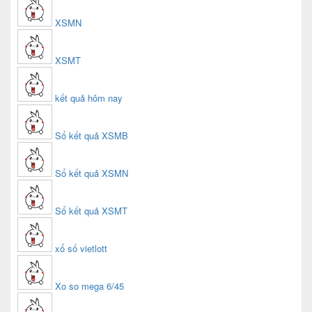
XSMN
XSMT
kết quả hôm nay
Sổ kết quả XSMB
Sổ kết quả XSMN
Sổ kết quả XSMT
xổ số vietlott
Xo so mega 6/45