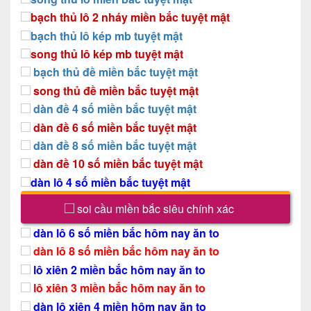
bạch thủ lô 2 nháy miền bắc tuyệt mật
bạch thủ lô kép mb tuyệt mật
song thủ lô kép mb tuyệt mật
bạch thủ đề miền bắc tuyệt mật
song thủ đề miền bắc tuyệt mật
dàn đề 4 số miền bắc tuyệt mật
dàn đề 6 số miền bắc tuyệt mật
dàn đề 8 số miền bắc tuyệt mật
dàn đề 10 số miền bắc tuyệt mật
dàn lô 4 số miền bắc tuyệt mật
soi cầu miền bắc siêu chính xác
dàn lô 6 số miền bắc hôm nay ăn to
dàn lô 8 số miền bắc hôm nay ăn to
lô xiên 2 miền bắc hôm nay ăn to
lô xiên 3 miền bắc hôm nay ăn to
dàn lô xiên 4 miền hôm nay ăn to