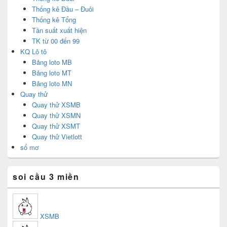
Thống kê Đầu – Đuôi
Thống kê Tổng
Tần suất xuất hiện
TK từ 00 đến 99
KQ Lô tô
Bảng loto MB
Bảng loto MT
Bảng loto MN
Quay thử
Quay thử XSMB
Quay thử XSMN
Quay thử XSMT
Quay thử Vietlott
sổ mơ
soi cầu 3 miền
XSMB