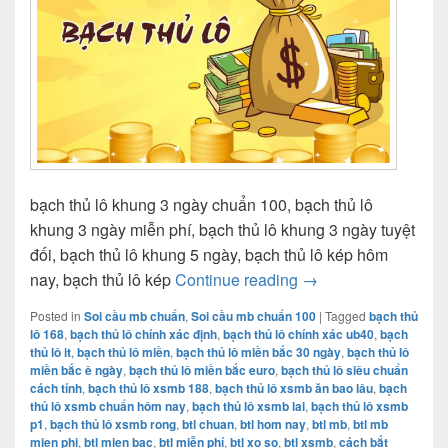
bạch thủ lô khung 3 ngày chuẩn 100, bạch thủ lô
khung 3 ngày miễn phí, bạch thủ lô khung 3 ngày tuyệt
đối, bạch thủ lô khung 5 ngày, bạch thủ lô kép hôm
dự đoán bạch thủ lô 
nay, bạch thủ lô kép
Continue reading
→
Posted in
Soi cầu mb chuẩn
,
Soi cầu mb chuẩn 100
|
Tagged
bạch thủ
lô 168
,
bạch thủ lô chính xác định
,
bạch thủ lô chính xác ub40
,
bạch
thủ lô it
,
bạch thủ lô miền
,
bạch thủ lô miền bắc 30 ngày
,
bạch thủ lô
miền bắc ê ngày
,
bạch thủ lô miền bắc euro
,
bạch thủ lô siêu chuẩn
cách tính
,
bạch thủ lô xsmb 188
,
bạch thủ lô xsmb ăn bao lâu
,
bạch
thủ lô xsmb chuẩn hôm nay
,
bạch thủ lô xsmb lai
,
bạch thủ lô xsmb
p1
,
bạch thủ lô xsmb rong
,
btl chuan
,
btl hom nay
,
btl mb
,
btl mb
mien phi
,
btl mien bac
,
btl miễn phí
,
btl xo so
,
btl xsmb
,
cách bắt