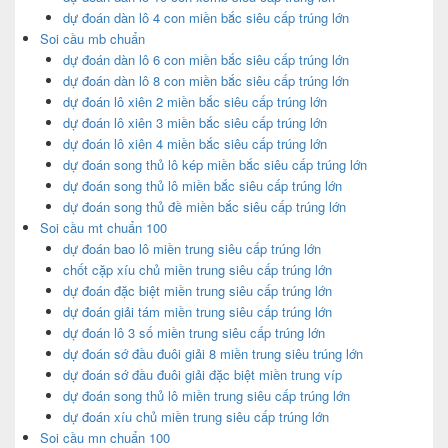
dự đoán dàn lô 4 con miền bắc siêu cấp trúng lớn
Soi cầu mb chuẩn
dự đoán dàn lô 6 con miền bắc siêu cấp trúng lớn
dự đoán dàn lô 8 con miền bắc siêu cấp trúng lớn
dự đoán lô xiên 2 miền bắc siêu cấp trúng lớn
dự đoán lô xiên 3 miền bắc siêu cấp trúng lớn
dự đoán lô xiên 4 miền bắc siêu cấp trúng lớn
dự đoán song thủ lô kép miền bắc siêu cấp trúng lớn
dự đoán song thủ lô miền bắc siêu cấp trúng lớn
dự đoán song thủ đề miền bắc siêu cấp trúng lớn
Soi cầu mt chuẩn 100
dự đoán bao lô miền trung siêu cấp trúng lớn
chốt cặp xíu chủ miền trung siêu cấp trúng lớn
dự đoán đặc biệt miền trung siêu cấp trúng lớn
dự đoán giải tám miền trung siêu cấp trúng lớn
dự đoán lô 3 số miền trung siêu cấp trúng lớn
dự đoán sớ đầu đuôi giải 8 miền trung siêu trúng lớn
dự đoán sớ đầu đuôi giải đặc biệt miền trung víp
dự đoán song thủ lô miền trung siêu cấp trúng lớn
dự đoán xíu chủ miền trung siêu cấp trúng lớn
Soi cầu mn chuẩn 100