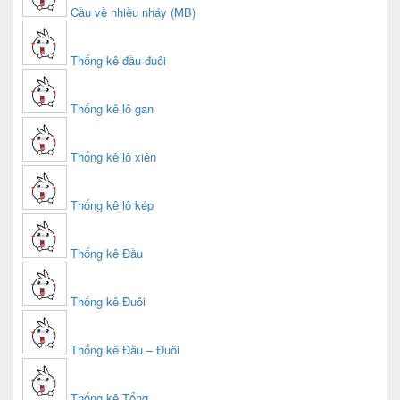
Cầu về nhiều nháy (MB)
Thống kê đầu đuôi
Thống kê lô gan
Thống kê lô xiên
Thống kê lô kép
Thống kê Đầu
Thống kê Đuôi
Thống kê Đầu – Đuôi
Thống kê Tổng