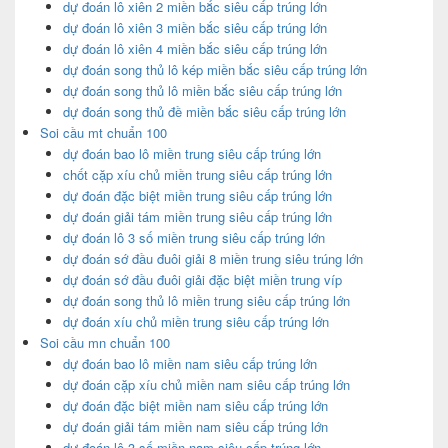
dự đoán lô xiên 2 miền bắc siêu cấp trúng lớn
dự đoán lô xiên 3 miền bắc siêu cấp trúng lớn
dự đoán lô xiên 4 miền bắc siêu cấp trúng lớn
dự đoán song thủ lô kép miền bắc siêu cấp trúng lớn
dự đoán song thủ lô miền bắc siêu cấp trúng lớn
dự đoán song thủ đề miền bắc siêu cấp trúng lớn
Soi cầu mt chuẩn 100
dự đoán bao lô miền trung siêu cấp trúng lớn
chốt cặp xíu chủ miền trung siêu cấp trúng lớn
dự đoán đặc biệt miền trung siêu cấp trúng lớn
dự đoán giải tám miền trung siêu cấp trúng lớn
dự đoán lô 3 số miền trung siêu cấp trúng lớn
dự đoán sớ đầu đuôi giải 8 miền trung siêu trúng lớn
dự đoán sớ đầu đuôi giải đặc biệt miền trung víp
dự đoán song thủ lô miền trung siêu cấp trúng lớn
dự đoán xíu chủ miền trung siêu cấp trúng lớn
Soi cầu mn chuẩn 100
dự đoán bao lô miền nam siêu cấp trúng lớn
dự đoán cặp xíu chủ miền nam siêu cấp trúng lớn
dự đoán đặc biệt miền nam siêu cấp trúng lớn
dự đoán giải tám miền nam siêu cấp trúng lớn
dự đoán lô 3 số miền nam siêu cấp trúng lớn