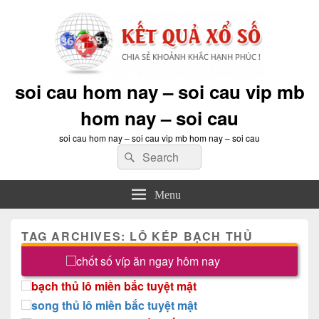
soi cau hom nay – soi cau vip mb
hom nay – soi cau
soi cau hom nay – soi cau vip mb hom nay – soi cau
Search
Search
for:
Menu
TAG ARCHIVES:
LÔ KÉP BẠCH THỦ
chốt số víp ăn ngay hôm nay
bạch thủ lô miền bắc tuyệt mật
song thủ lô miền bắc tuyệt mật