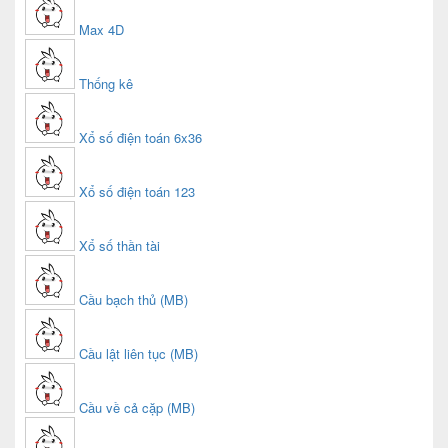
Max 4D
Thống kê
Xổ số điện toán 6x36
Xổ số điện toán 123
Xổ số thần tài
Cầu bạch thủ (MB)
Cầu lật liên tục (MB)
Cầu về cả cặp (MB)