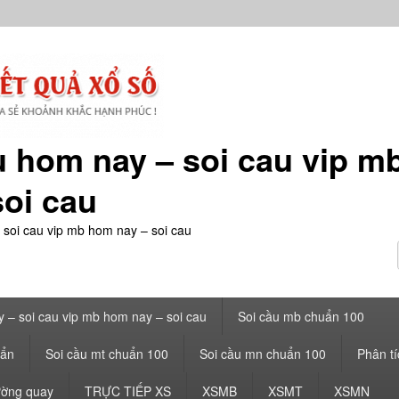
u hom nay – soi cau vip 
soi cau
 soi cau vip mb hom nay – soi cau
y – soi cau vip mb hom nay – soi cau
Soi cầu mb chuẩn 100
uẩn
Soi cầu mt chuẩn 100
Soi cầu mn chuẩn 100
Phân tí
ường quay
TRỰC TIẾP XS
XSMB
XSMT
XSMN