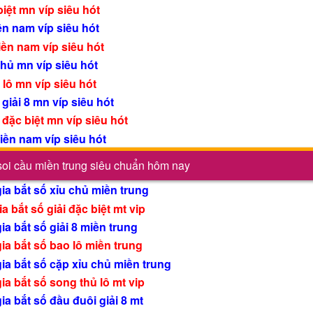
biệt mn víp siêu hót
ền nam víp siêu hót
iền nam víp siêu hót
chủ mn víp siêu hót
 lô mn víp siêu hót
giải 8 mn víp siêu hót
 đặc biệt mn víp siêu hót
iền nam víp siêu hót
oi cầu miền trung siêu chuẩn hôm nay
ia bắt số xỉu chủ miền trung
a bắt số giải đặc biệt mt vip
ia bắt số giải 8 miền trung
ia bắt số bao lô miền trung
ia bắt số cặp xỉu chủ miền trung
ia bắt số song thủ lô mt vip
ia bắt số đầu đuôi giải 8 mt