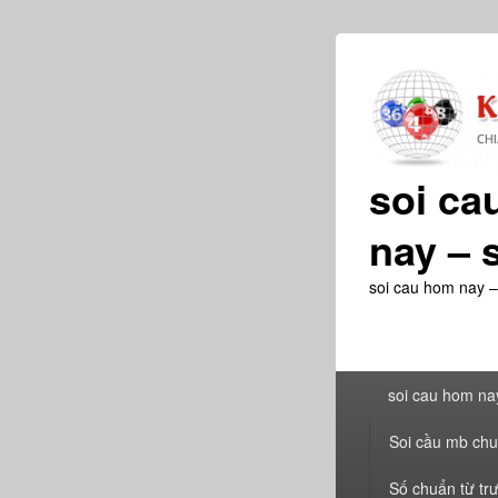
soi ca
nay – 
soi cau hom nay –
Primary
soi cau hom na
menu
Soi cầu mb ch
Số chuẩn từ tr