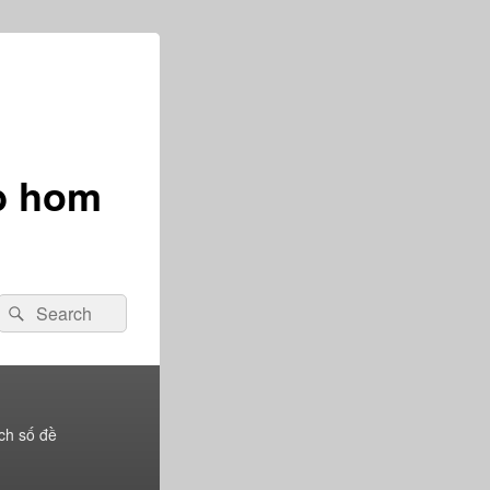
mb hom
Search
Search
for:
ch số đề