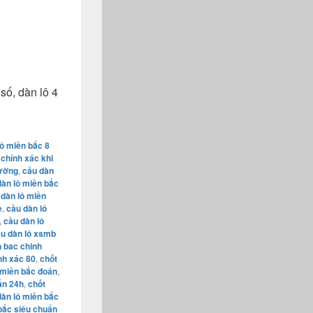
 số, dàn lô 4
 con miền bắc siêu cấp trúng lớn
lô miền bắc 8
 chính xác khi
đường
,
cầu dàn
dàn lô miền bắc
 dàn lô miền
e
,
cầu dàn lô
,
cầu dàn lô
u dàn lô xsmb
n bac chinh
nh xác 80
,
chốt
 miền bắc đoán
,
ẩn 24h
,
chốt
dàn lô miền bắc
bắc siêu chuẩn