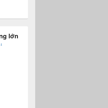
ng lớn
 ↓