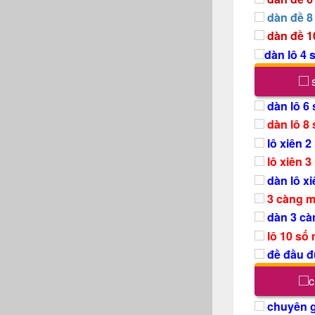
dàn đề 8
dàn đề 1
dàn lô 4 
s
dàn lô 6
dàn lô 8
lô xiên 
lô xiên 
dàn lô x
3 càng m
dàn 3 cà
lô 10 số
đề đầu đ
c
chuyên g