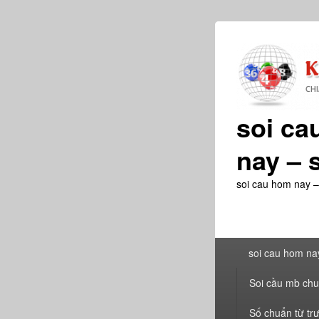
soi ca
nay – 
soi cau hom nay –
Primary
soi cau hom na
menu
Soi cầu mb ch
Số chuẩn từ tr