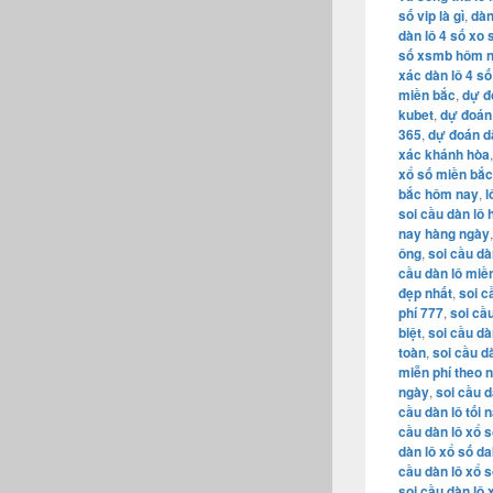
số vip là gì
,
dàn
dàn lô 4 số xo 
số xsmb hôm 
xác dàn lô 4 số
miền bắc
,
dự đ
kubet
,
dự đoán
365
,
dự đoán dà
xác khánh hòa
xổ số miền bắc
bắc hôm nay
,
l
soi cầu dàn lô
nay hàng ngày
ông
,
soi cầu d
cầu dàn lô mi
đẹp nhất
,
soi c
phí 777
,
soi cầ
biệt
,
soi cầu dà
toàn
,
soi cầu d
miễn phí theo 
ngày
,
soi cầu d
cầu dàn lô tối 
cầu dàn lô xổ 
dàn lô xổ số da
cầu dàn lô xổ 
soi cầu dàn lô