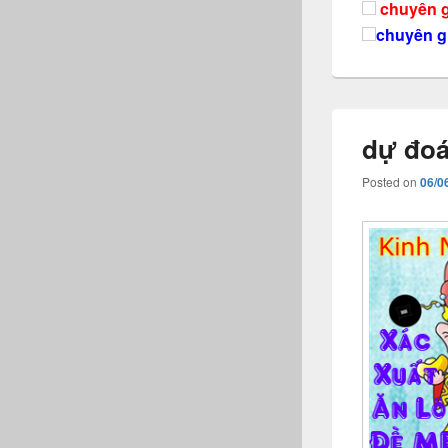
chuyên g
chuyên gi
dự đoá
Posted on
06/0