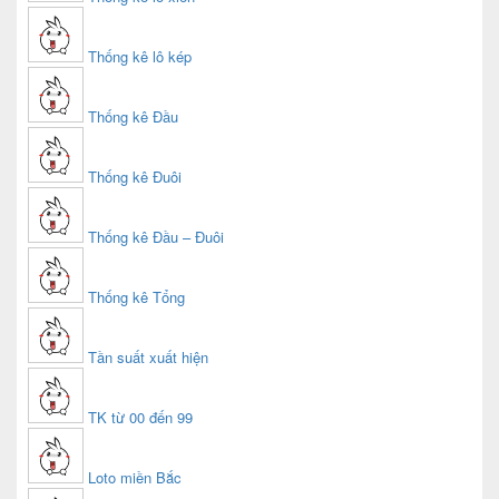
Thống kê lô kép
Thống kê Đầu
Thống kê Đuôi
Thống kê Đầu – Đuôi
Thống kê Tổng
Tần suất xuất hiện
TK từ 00 đến 99
Loto miền Bắc