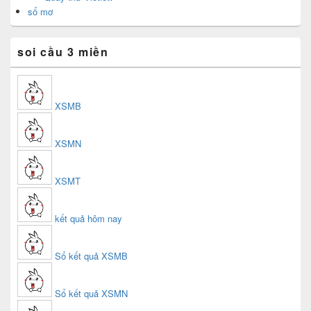
sổ mơ
soi cầu 3 miền
XSMB
XSMN
XSMT
kết quả hôm nay
Sổ kết quả XSMB
Sổ kết quả XSMN