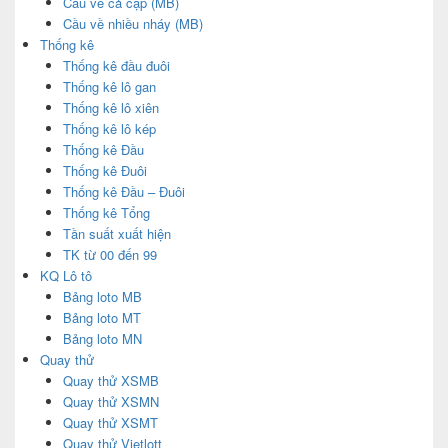
Cầu về cả cặp (MB)
Cầu về nhiều nháy (MB)
Thống kê
Thống kê đầu đuôi
Thống kê lô gan
Thống kê lô xiên
Thống kê lô kép
Thống kê Đầu
Thống kê Đuôi
Thống kê Đầu – Đuôi
Thống kê Tổng
Tần suất xuất hiện
TK từ 00 đến 99
KQ Lô tô
Bảng loto MB
Bảng loto MT
Bảng loto MN
Quay thử
Quay thử XSMB
Quay thử XSMN
Quay thử XSMT
Quay thử Vietlott