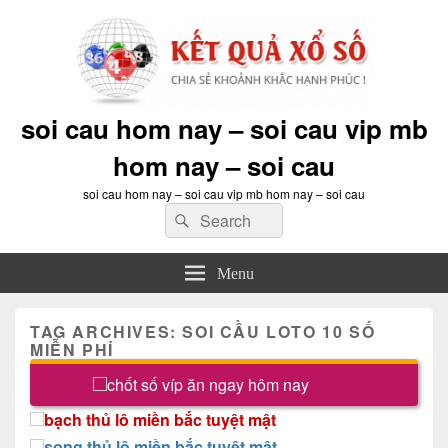
soi cau hom nay – soi cau vip mb
hom nay – soi cau
soi cau hom nay – soi cau vip mb hom nay – soi cau
Search
Search
for:
Menu
TAG ARCHIVES:
SOI CẦU LOTO 10 SỐ
MIỄN PHÍ
chốt số víp ăn ngay hôm nay
bạch thủ lô miền bắc tuyệt mật
song thủ lô miền bắc tuyệt mật