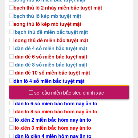
bạch thủ lô 2 nháy miền bắc tuyệt mật
bạch thủ lô kép mb tuyệt mật
song thủ lô kép mb tuyệt mật
bạch thủ đề miền bắc tuyệt mật
song thủ đề miền bắc tuyệt mật
dàn đề 4 số miền bắc tuyệt mật
dàn đề 6 số miền bắc tuyệt mật
dàn đề 8 số miền bắc tuyệt mật
dàn đề 10 số miền bắc tuyệt mật
dàn lô 4 số miền bắc tuyệt mật
soi cầu miền bắc siêu chính xác
dàn lô 6 số miền bắc hôm nay ăn to
dàn lô 8 số miền bắc hôm nay ăn to
lô xiên 2 miền bắc hôm nay ăn to
lô xiên 3 miền bắc hôm nay ăn to
dàn lô xiên 4 miền hôm nay ăn to