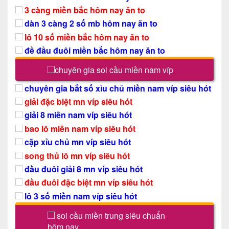
3 càng miền bắc hôm nay ăn to
dàn 3 càng 2 số mb hôm nay ăn to
lô 10 số miền bắc hôm nay ăn to
đề đầu đuôi miền bắc hôm nay ăn to
chuyên gia soi cầu miền nam víp
chuyên gia bắt số xỉu chủ miền nam víp siêu hót
giải đặc biệt mn víp siêu hót
giải 8 miền nam víp siêu hót
bao lô miền nam víp siêu hót
cặp xỉu chủ mn víp siêu hót
song thủ lô mn víp siêu hót
đầu đuôi giải 8 mn víp siêu hót
đầu đuôi đặc biệt mn víp siêu hót
lô 3 số miền nam víp siêu hót
soi cầu miền trung siêu chuẩn
hôm nay