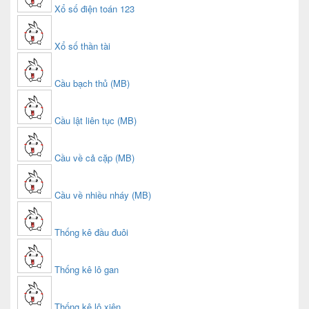
Xổ số điện toán 123
Xổ số thần tài
Cầu bạch thủ (MB)
Cầu lật liên tục (MB)
Cầu về cả cặp (MB)
Cầu về nhiều nháy (MB)
Thống kê đầu đuôi
Thống kê lô gan
Thống kê lô xiên