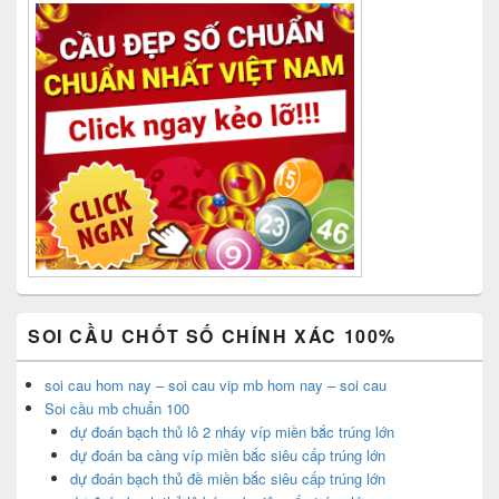
SOI CẦU CHỐT SỐ CHÍNH XÁC 100%
soi cau hom nay – soi cau vip mb hom nay – soi cau
Soi cầu mb chuẩn 100
dự đoán bạch thủ lô 2 nháy víp miền bắc trúng lớn
dự đoán ba càng víp miền bắc siêu cấp trúng lớn
dự đoán bạch thủ đề miền bắc siêu cấp trúng lớn