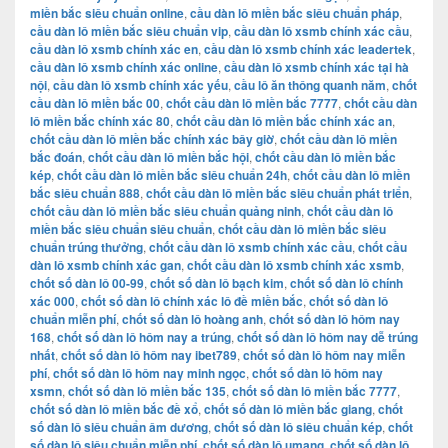
miền bắc siêu chuẩn online
,
cầu dàn lô miền bắc siêu chuẩn pháp
,
cầu dàn lô miền bắc siêu chuẩn vip
,
cầu dàn lô xsmb chính xác cầu
,
cầu dàn lô xsmb chính xác en
,
cầu dàn lô xsmb chính xác leadertek
,
cầu dàn lô xsmb chính xác online
,
cầu dàn lô xsmb chính xác tại hà
nội
,
cầu dàn lô xsmb chính xác yếu
,
cầu lô ăn thông quanh năm
,
chốt
cầu dàn lô miền bắc 00
,
chốt cầu dàn lô miền bắc 7777
,
chốt cầu dàn
lô miền bắc chính xác 80
,
chốt cầu dàn lô miền bắc chính xác an
,
chốt cầu dàn lô miền bắc chính xác bây giờ
,
chốt cầu dàn lô miền
bắc đoán
,
chốt cầu dàn lô miền bắc hội
,
chốt cầu dàn lô miền bắc
kép
,
chốt cầu dàn lô miền bắc siêu chuẩn 24h
,
chốt cầu dàn lô miền
bắc siêu chuẩn 888
,
chốt cầu dàn lô miền bắc siêu chuẩn phát triển
,
chốt cầu dàn lô miền bắc siêu chuẩn quảng ninh
,
chốt cầu dàn lô
miền bắc siêu chuẩn siêu chuẩn
,
chốt cầu dàn lô miền bắc siêu
chuẩn trúng thưởng
,
chốt cầu dàn lô xsmb chính xác cầu
,
chốt cầu
dàn lô xsmb chính xác gan
,
chốt cầu dàn lô xsmb chính xác xsmb
,
chốt số dàn lô 00-99
,
chốt số dàn lô bạch kim
,
chốt số dàn lô chính
xác 000
,
chốt số dàn lô chính xác lô đề miền bắc
,
chốt số dàn lô
chuẩn miễn phí
,
chốt số dàn lô hoàng anh
,
chốt số dàn lô hôm nay
168
,
chốt số dàn lô hôm nay a trúng
,
chốt số dàn lô hôm nay dễ trúng
nhất
,
chốt số dàn lô hôm nay ibet789
,
chốt số dàn lô hôm nay miễn
phí
,
chốt số dàn lô hôm nay minh ngọc
,
chốt số dàn lô hôm nay
xsmn
,
chốt số dàn lô miền bắc 135
,
chốt số dàn lô miền bắc 7777
,
chốt số dàn lô miền bắc đề xổ
,
chốt số dàn lô miền bắc giang
,
chốt
số dàn lô siêu chuẩn âm dương
,
chốt số dàn lô siêu chuẩn kép
,
chốt
số dàn lô siêu chuẩn miễn phí
,
chốt số dàn lô umang
,
chốt số dàn lô