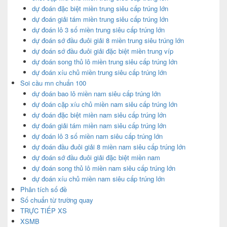
dự đoán đặc biệt miền trung siêu cấp trúng lớn
dự đoán giải tám miền trung siêu cấp trúng lớn
dự đoán lô 3 số miền trung siêu cấp trúng lớn
dự đoán sớ đầu đuôi giải 8 miền trung siêu trúng lớn
dự đoán sớ đầu đuôi giải đặc biệt miền trung víp
dự đoán song thủ lô miền trung siêu cấp trúng lớn
dự đoán xíu chủ miền trung siêu cấp trúng lớn
Soi cầu mn chuẩn 100
dự đoán bao lô miền nam siêu cấp trúng lớn
dự đoán cặp xíu chủ miền nam siêu cấp trúng lớn
dự đoán đặc biệt miền nam siêu cấp trúng lớn
dự đoán giải tám miền nam siêu cấp trúng lớn
dự đoán lô 3 số miền nam siêu cấp trúng lớn
dự đoán đầu đuôi giải 8 miền nam siêu cấp trúng lớn
dự đoán sớ đầu đuôi giải đặc biệt miền nam
dự đoán song thủ lô miền nam siêu cấp trúng lớn
dự đoán xíu chủ miền nam siêu cấp trúng lớn
Phân tích số đề
Số chuẩn từ trường quay
TRỰC TIẾP XS
XSMB