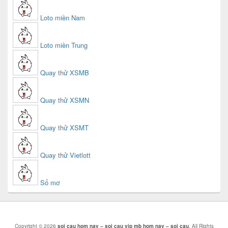
Loto miền Nam
Loto miền Trung
Quay thử XSMB
Quay thử XSMN
Quay thử XSMT
Quay thử Vietlott
Sổ mơ
Copyright © 2026
soi cau hom nay – soi cau vip mb hom nay – soi cau
. All Rights