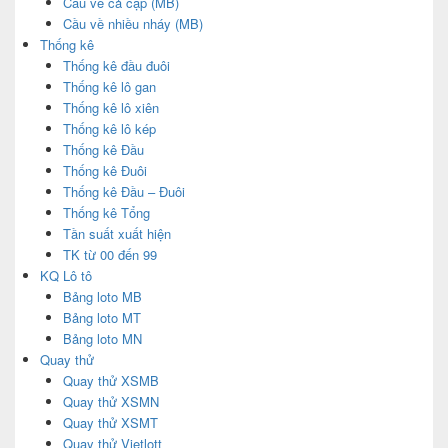
Cầu về cả cặp (MB)
Cầu về nhiều nháy (MB)
Thống kê
Thống kê đầu đuôi
Thống kê lô gan
Thống kê lô xiên
Thống kê lô kép
Thống kê Đầu
Thống kê Đuôi
Thống kê Đầu – Đuôi
Thống kê Tổng
Tần suất xuất hiện
TK từ 00 đến 99
KQ Lô tô
Bảng loto MB
Bảng loto MT
Bảng loto MN
Quay thử
Quay thử XSMB
Quay thử XSMN
Quay thử XSMT
Quay thử Vietlott