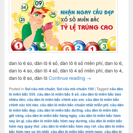
dan lo 6 so, dàn lô 6 số, dàn lô 6 số miền phí, dan lo 6,
dan lo 4 so, dàn lô 4 số, dàn lô 4 số miền phí, dan lo 4,
dự đoán dàn lô 10 con
dan lo 8 so, dàn lô
Continue reading
→
Posted in
Soi cầu mb chuẩn
,
Soi cầu mb chuẩn 100
|
Tagged
cầu dàn
lô miền bắc 555
,
cầu dàn lô miền bắc 8 số
,
cầu dàn lô miền bắc bao
nhiêu tiền
,
cầu dàn lô miền bắc chính xác em
,
cầu dàn lô miền bắc
chính xác khi nào
,
cầu dàn lô miền bắc chuẩn nhất miễn phí
,
cầu dàn
lô miền bắc đẹp
,
cầu dàn lô miền bắc đường
,
cầu dàn lô miền bắc
giờ vàng
,
cầu dàn lô miền bắc hàng ngày
,
cầu dàn lô miền bắc hôm
nay ăn gì
,
cầu dàn lô miền bắc hôm nay dương
,
cầu dàn lô miền bắc
hôm nay quay thử
,
cầu dàn lô miền bắc hôm nay rơi
,
cầu dàn lô miền
bắc hôm nay uy tín nhất
,
cầu dàn lô miền bắc minh ngọc
,
cầu dàn lô