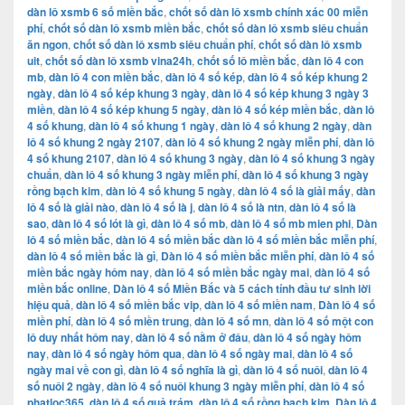
dàn lô xsmb 6 số miền bắc
,
chốt số dàn lô xsmb chính xác 00 miễn
phí
,
chốt số dàn lô xsmb miền bắc
,
chốt số dàn lô xsmb siêu chuẩn
ăn ngon
,
chốt số dàn lô xsmb siêu chuẩn phí
,
chốt số dàn lô xsmb
uit
,
chốt số dàn lô xsmb vina24h
,
chốt số lô miền bắc
,
dàn lô 4 con
mb
,
dàn lô 4 con miền bắc
,
dàn lô 4 số kép
,
dàn lô 4 số kép khung 2
ngày
,
dàn lô 4 số kép khung 3 ngày
,
dàn lô 4 số kép khung 3 ngày 3
miền
,
dàn lô 4 số kép khung 5 ngày
,
dàn lô 4 số kép miền bắc
,
dàn lô
4 số khung
,
dàn lô 4 số khung 1 ngày
,
dàn lô 4 số khung 2 ngày
,
dàn
lô 4 số khung 2 ngày 2107
,
dàn lô 4 số khung 2 ngày miễn phí
,
dàn lô
4 số khung 2107
,
dàn lô 4 số khung 3 ngày
,
dàn lô 4 số khung 3 ngày
chuẩn
,
dàn lô 4 số khung 3 ngày miễn phí
,
dàn lô 4 số khung 3 ngày
rồng bạch kim
,
dàn lô 4 số khung 5 ngày
,
dàn lô 4 số là giải mấy
,
dàn
lô 4 số là giải nào
,
dàn lô 4 số là j
,
dàn lô 4 số là ntn
,
dàn lô 4 số là
sao
,
dàn lô 4 số lót là gì
,
dàn lô 4 số mb
,
dàn lô 4 số mb mien phi
,
Dàn
lô 4 số miền bắc
,
dàn lô 4 số miền bắc dàn lô 4 số miền bắc miễn phí
,
dàn lô 4 số miền bắc là gì
,
Dàn lô 4 số miền bắc miễn phí
,
dàn lô 4 số
miền bắc ngày hôm nay
,
dàn lô 4 số miền bắc ngày mai
,
dàn lô 4 số
miền bắc online
,
Dàn lô 4 số Miền Bắc và 5 cách tính đầu tư sinh lời
hiệu quả
,
dàn lô 4 số miền bắc vip
,
dàn lô 4 số miền nam
,
Dàn lô 4 số
miền phí
,
dàn lô 4 số miền trung
,
dàn lô 4 số mn
,
dàn lô 4 số một con
lô duy nhất hôm nay
,
dàn lô 4 số nằm ở đâu
,
dàn lô 4 số ngày hôm
nay
,
dàn lô 4 số ngày hôm qua
,
dàn lô 4 số ngày mai
,
dàn lô 4 số
ngày mai về con gì
,
dàn lô 4 số nghĩa là gì
,
dàn lô 4 số nuôi
,
dàn lô 4
số nuôi 2 ngày
,
dàn lô 4 số nuôi khung 3 ngày miễn phí
,
dàn lô 4 số
phatloc365
,
dàn lô 4 số quả trám
,
dàn lô 4 số rồng bạch kim
,
Dàn lô 4