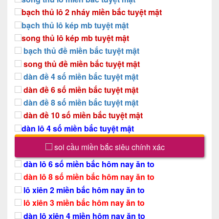
bạch thủ lô 2 nháy miền bắc tuyệt mật
bạch thủ lô kép mb tuyệt mật
song thủ lô kép mb tuyệt mật
bạch thủ đề miền bắc tuyệt mật
song thủ đề miền bắc tuyệt mật
dàn đề 4 số miền bắc tuyệt mật
dàn đề 6 số miền bắc tuyệt mật
dàn đề 8 số miền bắc tuyệt mật
dàn đề 10 số miền bắc tuyệt mật
dàn lô 4 số miền bắc tuyệt mật
soi cầu miền bắc siêu chính xác
dàn lô 6 số miền bắc hôm nay ăn to
dàn lô 8 số miền bắc hôm nay ăn to
lô xiên 2 miền bắc hôm nay ăn to
lô xiên 3 miền bắc hôm nay ăn to
dàn lô xiên 4 miền hôm nay ăn to