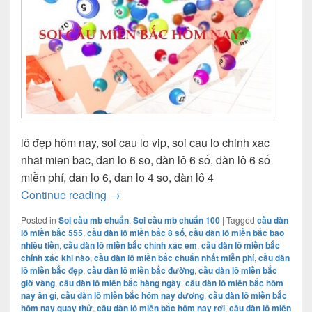
lô đẹp hôm nay, soi cau lo vip, soi cau lo chinh xac
nhat mien bac, dan lo 6 so, dàn lô 6 số, dàn lô 6 số
miền phí, dan lo 6, dan lo 4 so, dàn lô 4
dự đoán dàn lô 6 con miền bắc siêu cấp t
Continue reading
→
Posted in
Soi cầu mb chuẩn
,
Soi cầu mb chuẩn 100
|
Tagged
cầu dàn
lô miền bắc 555
,
cầu dàn lô miền bắc 8 số
,
cầu dàn lô miền bắc bao
nhiêu tiền
,
cầu dàn lô miền bắc chính xác em
,
cầu dàn lô miền bắc
chính xác khi nào
,
cầu dàn lô miền bắc chuẩn nhất miễn phí
,
cầu dàn
lô miền bắc đẹp
,
cầu dàn lô miền bắc đường
,
cầu dàn lô miền bắc
giờ vàng
,
cầu dàn lô miền bắc hàng ngày
,
cầu dàn lô miền bắc hôm
nay ăn gì
,
cầu dàn lô miền bắc hôm nay dương
,
cầu dàn lô miền bắc
hôm nay quay thử
,
cầu dàn lô miền bắc hôm nay rơi
,
cầu dàn lô miền