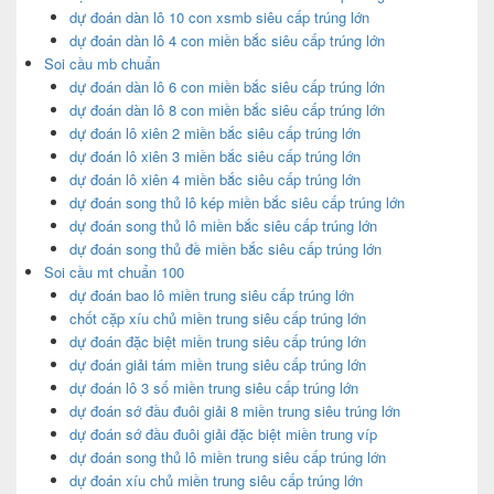
dự đoán dàn lô 10 con xsmb siêu cấp trúng lớn
dự đoán dàn lô 4 con miền bắc siêu cấp trúng lớn
Soi cầu mb chuẩn
dự đoán dàn lô 6 con miền bắc siêu cấp trúng lớn
dự đoán dàn lô 8 con miền bắc siêu cấp trúng lớn
dự đoán lô xiên 2 miền bắc siêu cấp trúng lớn
dự đoán lô xiên 3 miền bắc siêu cấp trúng lớn
dự đoán lô xiên 4 miền bắc siêu cấp trúng lớn
dự đoán song thủ lô kép miền bắc siêu cấp trúng lớn
dự đoán song thủ lô miền bắc siêu cấp trúng lớn
dự đoán song thủ đề miền bắc siêu cấp trúng lớn
Soi cầu mt chuẩn 100
dự đoán bao lô miền trung siêu cấp trúng lớn
chốt cặp xíu chủ miền trung siêu cấp trúng lớn
dự đoán đặc biệt miền trung siêu cấp trúng lớn
dự đoán giải tám miền trung siêu cấp trúng lớn
dự đoán lô 3 số miền trung siêu cấp trúng lớn
dự đoán sớ đầu đuôi giải 8 miền trung siêu trúng lớn
dự đoán sớ đầu đuôi giải đặc biệt miền trung víp
dự đoán song thủ lô miền trung siêu cấp trúng lớn
dự đoán xíu chủ miền trung siêu cấp trúng lớn