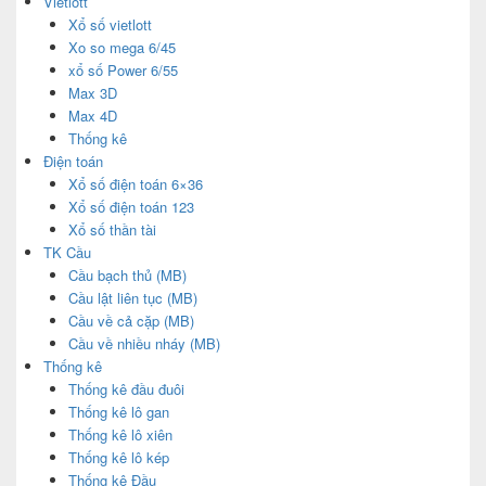
Vietlott
Xổ số vietlott
Xo so mega 6/45
xổ số Power 6/55
Max 3D
Max 4D
Thống kê
Điện toán
Xổ số điện toán 6×36
Xổ số điện toán 123
Xổ số thần tài
TK Cầu
Cầu bạch thủ (MB)
Cầu lật liên tục (MB)
Cầu về cả cặp (MB)
Cầu về nhiều nháy (MB)
Thống kê
Thống kê đầu đuôi
Thống kê lô gan
Thống kê lô xiên
Thống kê lô kép
Thống kê Đầu