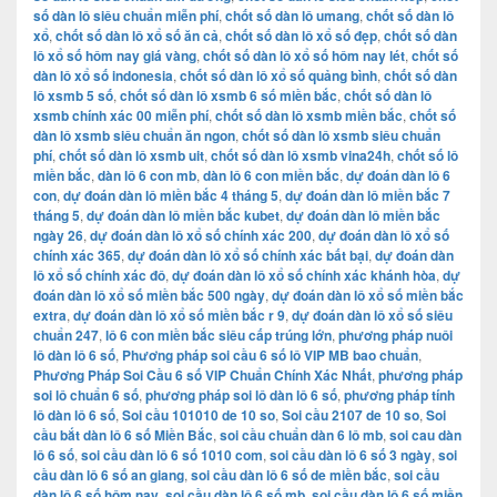
số dàn lô siêu chuẩn miễn phí
,
chốt số dàn lô umang
,
chốt số dàn lô
xổ
,
chốt số dàn lô xổ số ăn cả
,
chốt số dàn lô xổ số đẹp
,
chốt số dàn
lô xổ số hôm nay giá vàng
,
chốt số dàn lô xổ số hôm nay lét
,
chốt số
dàn lô xổ số indonesia
,
chốt số dàn lô xổ số quảng bình
,
chốt số dàn
lô xsmb 5 số
,
chốt số dàn lô xsmb 6 số miền bắc
,
chốt số dàn lô
xsmb chính xác 00 miễn phí
,
chốt số dàn lô xsmb miền bắc
,
chốt số
dàn lô xsmb siêu chuẩn ăn ngon
,
chốt số dàn lô xsmb siêu chuẩn
phí
,
chốt số dàn lô xsmb uit
,
chốt số dàn lô xsmb vina24h
,
chốt số lô
miền bắc
,
dàn lô 6 con mb
,
dàn lô 6 con miền bắc
,
dự đoán dàn lô 6
con
,
dự đoán dàn lô miền bắc 4 tháng 5
,
dự đoán dàn lô miền bắc 7
tháng 5
,
dự đoán dàn lô miền bắc kubet
,
dự đoán dàn lô miền bắc
ngày 26
,
dự đoán dàn lô xổ số chính xác 200
,
dự đoán dàn lô xổ số
chính xác 365
,
dự đoán dàn lô xổ số chính xác bất bại
,
dự đoán dàn
lô xổ số chính xác đô
,
dự đoán dàn lô xổ số chính xác khánh hòa
,
dự
đoán dàn lô xổ số miền bắc 500 ngày
,
dự đoán dàn lô xổ số miền bắc
extra
,
dự đoán dàn lô xổ số miền bắc r 9
,
dự đoán dàn lô xổ số siêu
chuẩn 247
,
lô 6 con miền bắc siêu cấp trúng lớn
,
phương pháp nuôi
lô dàn lô 6 số
,
Phương pháp soi cầu 6 số lô VIP MB bao chuẩn
,
Phương Pháp Soi Cầu 6 số VIP Chuẩn Chính Xác Nhất
,
phương pháp
soi lô chuẩn 6 số
,
phương pháp soi lô dàn lô 6 số
,
phương pháp tính
lô dàn lô 6 số
,
Soi cầu 101010 de 10 so
,
Soi cầu 2107 de 10 so
,
Soi
cầu bắt dàn lô 6 số Miền Bắc
,
soi cầu chuẩn dàn 6 lô mb
,
soi cau dàn
lô 6 số
,
soi cầu dàn lô 6 số 1010 com
,
soi cầu dàn lô 6 số 3 ngày
,
soi
cầu dàn lô 6 số an giang
,
soi cầu dàn lô 6 số de miền bắc
,
soi cầu
dàn lô 6 số hôm nay
,
soi cầu dàn lô 6 số mb
,
soi cầu dàn lô 6 số miền