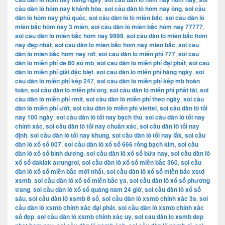
cầu dàn lô hôm nay khánh hòa
,
soi cầu dàn lô hôm nay ông
,
soi cầu
dàn lô hôm nay phú quốc
,
soi cầu dàn lô lô miền bắc
,
soi cầu dàn lô
miền bắc hôm nay 3 miền
,
soi cầu dàn lô miền bắc hôm nay 77777
,
soi cầu dàn lô miền bắc hôm nay 9999
,
soi cầu dàn lô miền bắc hôm
nay đẹp nhất
,
soi cầu dàn lô miền bắc hôm nay miền bắc
,
soi cầu
dàn lô miền bắc hôm nay rơi
,
soi cầu dàn lô miễn phí 777
,
soi cầu
dàn lô miễn phí de 60 số mb
,
soi cầu dàn lô miễn phí đại phát
,
soi cầu
dàn lô miễn phí giải đặc biệt
,
soi cầu dàn lô miễn phí hàng ngày
,
soi
cầu dàn lô miễn phí kép 247
,
soi cầu dàn lô miễn phí kép mb hoàn
toàn
,
soi cầu dàn lô miễn phí org
,
soi cầu dàn lô miễn phí phát tài
,
soi
cầu dàn lô miễn phí rmit
,
soi cầu dàn lô miễn phí theo ngày
,
soi cầu
dàn lô miễn phí ướt
,
soi cầu dàn lô miễn phí viettel
,
soi cầu dàn lô tối
nay 100 ngày
,
soi cầu dàn lô tối nay bạch thủ
,
soi cầu dàn lô tối nay
chính xác
,
soi cầu dàn lô tối nay chuẩn xác
,
soi cầu dàn lô tối nay
định
,
soi cầu dàn lô tối nay khung
,
soi cầu dàn lô tối nay lắk
,
soi cầu
dàn lô xổ số 007
,
soi cầu dàn lô xổ số 666 rồng bạch kim
,
soi cầu
dàn lô xổ số bình dương
,
soi cầu dàn lô xổ số bữa nay
,
soi cầu dàn lô
xổ số daklak atrungroi
,
soi cầu dàn lô xổ số miền bắc 360
,
soi cầu
dàn lô xổ số miền bắc mới nhất
,
soi cầu dàn lô xổ số miền bắc xstd
xsmb
,
soi cầu dàn lô xổ số miền bắc ya
,
soi cầu dàn lô xổ số phương
trang
,
soi cầu dàn lô xổ số quảng nam 24 giờ
,
soi cầu dàn lô xổ số
sáu
,
soi cầu dàn lô xsmb 8 số
,
soi cầu dàn lô xsmb chính xác 3s
,
soi
cầu dàn lô xsmb chính xác đại phát
,
soi cầu dàn lô xsmb chính xác
số đẹp
,
soi cầu dàn lô xsmb chính xác uy
,
soi cau dàn lo xsmb dep