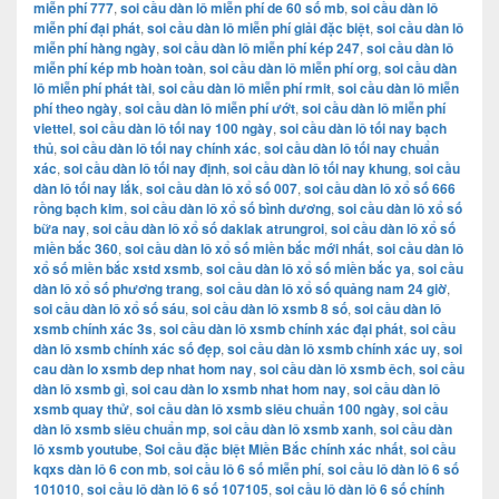
miễn phí 777
,
soi cầu dàn lô miễn phí de 60 số mb
,
soi cầu dàn lô
miễn phí đại phát
,
soi cầu dàn lô miễn phí giải đặc biệt
,
soi cầu dàn lô
miễn phí hàng ngày
,
soi cầu dàn lô miễn phí kép 247
,
soi cầu dàn lô
miễn phí kép mb hoàn toàn
,
soi cầu dàn lô miễn phí org
,
soi cầu dàn
lô miễn phí phát tài
,
soi cầu dàn lô miễn phí rmit
,
soi cầu dàn lô miễn
phí theo ngày
,
soi cầu dàn lô miễn phí ướt
,
soi cầu dàn lô miễn phí
viettel
,
soi cầu dàn lô tối nay 100 ngày
,
soi cầu dàn lô tối nay bạch
thủ
,
soi cầu dàn lô tối nay chính xác
,
soi cầu dàn lô tối nay chuẩn
xác
,
soi cầu dàn lô tối nay định
,
soi cầu dàn lô tối nay khung
,
soi cầu
dàn lô tối nay lắk
,
soi cầu dàn lô xổ số 007
,
soi cầu dàn lô xổ số 666
rồng bạch kim
,
soi cầu dàn lô xổ số bình dương
,
soi cầu dàn lô xổ số
bữa nay
,
soi cầu dàn lô xổ số daklak atrungroi
,
soi cầu dàn lô xổ số
miền bắc 360
,
soi cầu dàn lô xổ số miền bắc mới nhất
,
soi cầu dàn lô
xổ số miền bắc xstd xsmb
,
soi cầu dàn lô xổ số miền bắc ya
,
soi cầu
dàn lô xổ số phương trang
,
soi cầu dàn lô xổ số quảng nam 24 giờ
,
soi cầu dàn lô xổ số sáu
,
soi cầu dàn lô xsmb 8 số
,
soi cầu dàn lô
xsmb chính xác 3s
,
soi cầu dàn lô xsmb chính xác đại phát
,
soi cầu
dàn lô xsmb chính xác số đẹp
,
soi cầu dàn lô xsmb chính xác uy
,
soi
cau dàn lo xsmb dep nhat hom nay
,
soi cầu dàn lô xsmb êch
,
soi cầu
dàn lô xsmb gì
,
soi cau dàn lo xsmb nhat hom nay
,
soi cầu dàn lô
xsmb quay thử
,
soi cầu dàn lô xsmb siêu chuẩn 100 ngày
,
soi cầu
dàn lô xsmb siêu chuẩn mp
,
soi cầu dàn lô xsmb xanh
,
soi cầu dàn
lô xsmb youtube
,
Soi cầu đặc biệt Miền Bắc chính xác nhất
,
soi cầu
kqxs dàn lô 6 con mb
,
soi cầu lô 6 số miễn phí
,
soi cầu lô dàn lô 6 số
101010
,
soi cầu lô dàn lô 6 số 107105
,
soi cầu lô dàn lô 6 số chính