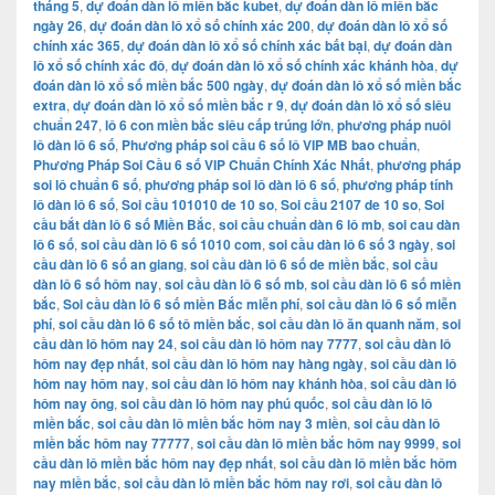
tháng 5
,
dự đoán dàn lô miền bắc kubet
,
dự đoán dàn lô miền bắc
ngày 26
,
dự đoán dàn lô xổ số chính xác 200
,
dự đoán dàn lô xổ số
chính xác 365
,
dự đoán dàn lô xổ số chính xác bất bại
,
dự đoán dàn
lô xổ số chính xác đô
,
dự đoán dàn lô xổ số chính xác khánh hòa
,
dự
đoán dàn lô xổ số miền bắc 500 ngày
,
dự đoán dàn lô xổ số miền bắc
extra
,
dự đoán dàn lô xổ số miền bắc r 9
,
dự đoán dàn lô xổ số siêu
chuẩn 247
,
lô 6 con miền bắc siêu cấp trúng lớn
,
phương pháp nuôi
lô dàn lô 6 số
,
Phương pháp soi cầu 6 số lô VIP MB bao chuẩn
,
Phương Pháp Soi Cầu 6 số VIP Chuẩn Chính Xác Nhất
,
phương pháp
soi lô chuẩn 6 số
,
phương pháp soi lô dàn lô 6 số
,
phương pháp tính
lô dàn lô 6 số
,
Soi cầu 101010 de 10 so
,
Soi cầu 2107 de 10 so
,
Soi
cầu bắt dàn lô 6 số Miền Bắc
,
soi cầu chuẩn dàn 6 lô mb
,
soi cau dàn
lô 6 số
,
soi cầu dàn lô 6 số 1010 com
,
soi cầu dàn lô 6 số 3 ngày
,
soi
cầu dàn lô 6 số an giang
,
soi cầu dàn lô 6 số de miền bắc
,
soi cầu
dàn lô 6 số hôm nay
,
soi cầu dàn lô 6 số mb
,
soi cầu dàn lô 6 số miền
bắc
,
Soi cầu dàn lô 6 số miền Bắc miễn phí
,
soi cầu dàn lô 6 số miễn
phí
,
soi cầu dàn lô 6 số tô miền bắc
,
soi cầu dàn lô ăn quanh năm
,
soi
cầu dàn lô hôm nay 24
,
soi cầu dàn lô hôm nay 7777
,
soi cầu dàn lô
hôm nay đẹp nhất
,
soi cầu dàn lô hôm nay hàng ngày
,
soi cầu dàn lô
hôm nay hôm nay
,
soi cầu dàn lô hôm nay khánh hòa
,
soi cầu dàn lô
hôm nay ông
,
soi cầu dàn lô hôm nay phú quốc
,
soi cầu dàn lô lô
miền bắc
,
soi cầu dàn lô miền bắc hôm nay 3 miền
,
soi cầu dàn lô
miền bắc hôm nay 77777
,
soi cầu dàn lô miền bắc hôm nay 9999
,
soi
cầu dàn lô miền bắc hôm nay đẹp nhất
,
soi cầu dàn lô miền bắc hôm
nay miền bắc
,
soi cầu dàn lô miền bắc hôm nay rơi
,
soi cầu dàn lô