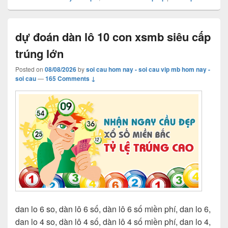
dự đoán dàn lô 10 con xsmb siêu cấp
trúng lớn
Posted on
08/08/2026
by
soi cau hom nay - soi cau vip mb hom nay -
soi cau
—
165 Comments ↓
dan lo 6 so, dàn lô 6 số, dàn lô 6 số miền phí, dan lo 6,
dan lo 4 so, dàn lô 4 số, dàn lô 4 số miền phí, dan lo 4,