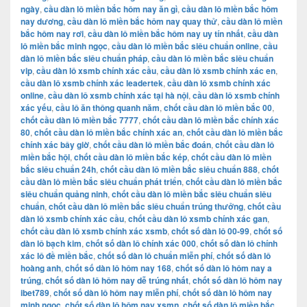
ngày
,
cầu dàn lô miền bắc hôm nay ăn gì
,
cầu dàn lô miền bắc hôm
nay dương
,
cầu dàn lô miền bắc hôm nay quay thử
,
cầu dàn lô miền
bắc hôm nay rơi
,
cầu dàn lô miền bắc hôm nay uy tín nhất
,
cầu dàn
lô miền bắc minh ngọc
,
cầu dàn lô miền bắc siêu chuẩn online
,
cầu
dàn lô miền bắc siêu chuẩn pháp
,
cầu dàn lô miền bắc siêu chuẩn
vip
,
cầu dàn lô xsmb chính xác cầu
,
cầu dàn lô xsmb chính xác en
,
cầu dàn lô xsmb chính xác leadertek
,
cầu dàn lô xsmb chính xác
online
,
cầu dàn lô xsmb chính xác tại hà nội
,
cầu dàn lô xsmb chính
xác yếu
,
cầu lô ăn thông quanh năm
,
chốt cầu dàn lô miền bắc 00
,
chốt cầu dàn lô miền bắc 7777
,
chốt cầu dàn lô miền bắc chính xác
80
,
chốt cầu dàn lô miền bắc chính xác an
,
chốt cầu dàn lô miền bắc
chính xác bây giờ
,
chốt cầu dàn lô miền bắc đoán
,
chốt cầu dàn lô
miền bắc hội
,
chốt cầu dàn lô miền bắc kép
,
chốt cầu dàn lô miền
bắc siêu chuẩn 24h
,
chốt cầu dàn lô miền bắc siêu chuẩn 888
,
chốt
cầu dàn lô miền bắc siêu chuẩn phát triển
,
chốt cầu dàn lô miền bắc
siêu chuẩn quảng ninh
,
chốt cầu dàn lô miền bắc siêu chuẩn siêu
chuẩn
,
chốt cầu dàn lô miền bắc siêu chuẩn trúng thưởng
,
chốt cầu
dàn lô xsmb chính xác cầu
,
chốt cầu dàn lô xsmb chính xác gan
,
chốt cầu dàn lô xsmb chính xác xsmb
,
chốt số dàn lô 00-99
,
chốt số
dàn lô bạch kim
,
chốt số dàn lô chính xác 000
,
chốt số dàn lô chính
xác lô đề miền bắc
,
chốt số dàn lô chuẩn miễn phí
,
chốt số dàn lô
hoàng anh
,
chốt số dàn lô hôm nay 168
,
chốt số dàn lô hôm nay a
trúng
,
chốt số dàn lô hôm nay dễ trúng nhất
,
chốt số dàn lô hôm nay
ibet789
,
chốt số dàn lô hôm nay miễn phí
,
chốt số dàn lô hôm nay
minh ngọc
,
chốt số dàn lô hôm nay xsmn
,
chốt số dàn lô miền bắc