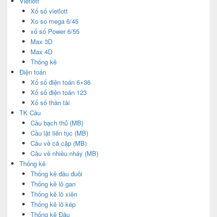
Vietlott
Xổ số vietlott
Xo so mega 6/45
xổ số Power 6/55
Max 3D
Max 4D
Thống kê
Điện toán
Xổ số điện toán 6×36
Xổ số điện toán 123
Xổ số thần tài
TK Cầu
Cầu bạch thủ (MB)
Cầu lật liên tục (MB)
Cầu về cả cặp (MB)
Cầu về nhiều nháy (MB)
Thống kê
Thống kê đầu đuôi
Thống kê lô gan
Thống kê lô xiên
Thống kê lô kép
Thống kê Đầu