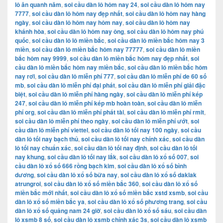
lô ăn quanh năm
,
soi cầu dàn lô hôm nay 24
,
soi cầu dàn lô hôm nay
7777
,
soi cầu dàn lô hôm nay đẹp nhất
,
soi cầu dàn lô hôm nay hàng
ngày
,
soi cầu dàn lô hôm nay hôm nay
,
soi cầu dàn lô hôm nay
khánh hòa
,
soi cầu dàn lô hôm nay ông
,
soi cầu dàn lô hôm nay phú
quốc
,
soi cầu dàn lô lô miền bắc
,
soi cầu dàn lô miền bắc hôm nay 3
miền
,
soi cầu dàn lô miền bắc hôm nay 77777
,
soi cầu dàn lô miền
bắc hôm nay 9999
,
soi cầu dàn lô miền bắc hôm nay đẹp nhất
,
soi
cầu dàn lô miền bắc hôm nay miền bắc
,
soi cầu dàn lô miền bắc hôm
nay rơi
,
soi cầu dàn lô miễn phí 777
,
soi cầu dàn lô miễn phí de 60 số
mb
,
soi cầu dàn lô miễn phí đại phát
,
soi cầu dàn lô miễn phí giải đặc
biệt
,
soi cầu dàn lô miễn phí hàng ngày
,
soi cầu dàn lô miễn phí kép
247
,
soi cầu dàn lô miễn phí kép mb hoàn toàn
,
soi cầu dàn lô miễn
phí org
,
soi cầu dàn lô miễn phí phát tài
,
soi cầu dàn lô miễn phí rmit
,
soi cầu dàn lô miễn phí theo ngày
,
soi cầu dàn lô miễn phí ướt
,
soi
cầu dàn lô miễn phí viettel
,
soi cầu dàn lô tối nay 100 ngày
,
soi cầu
dàn lô tối nay bạch thủ
,
soi cầu dàn lô tối nay chính xác
,
soi cầu dàn
lô tối nay chuẩn xác
,
soi cầu dàn lô tối nay định
,
soi cầu dàn lô tối
nay khung
,
soi cầu dàn lô tối nay lắk
,
soi cầu dàn lô xổ số 007
,
soi
cầu dàn lô xổ số 666 rồng bạch kim
,
soi cầu dàn lô xổ số bình
dương
,
soi cầu dàn lô xổ số bữa nay
,
soi cầu dàn lô xổ số daklak
atrungroi
,
soi cầu dàn lô xổ số miền bắc 360
,
soi cầu dàn lô xổ số
miền bắc mới nhất
,
soi cầu dàn lô xổ số miền bắc xstd xsmb
,
soi cầu
dàn lô xổ số miền bắc ya
,
soi cầu dàn lô xổ số phương trang
,
soi cầu
dàn lô xổ số quảng nam 24 giờ
,
soi cầu dàn lô xổ số sáu
,
soi cầu dàn
lô xsmb 8 số
,
soi cầu dàn lô xsmb chính xác 3s
,
soi cầu dàn lô xsmb