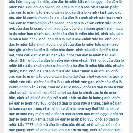
bắc hôm nay uy tín nhất
,
cầu dàn lô miền bắc minh ngọc
,
cầu dàn lô
miền bắc siêu chuẩn online
,
cầu dàn lô miền bắc siêu chuẩn pháp
,
cầu dàn lô miền bắc siêu chuẩn vip
,
cầu dàn lô xsmb chính xác cầu
,
cầu dàn lô xsmb chính xác en
,
cầu dàn lô xsmb chính xác leadertek
,
cầu dàn lô xsmb chính xác online
,
cầu dàn lô xsmb chính xác tại hà
nội
,
cầu dàn lô xsmb chính xác yếu
,
cầu lô ăn thông quanh năm
,
cau
lo de mien bac chinh xac
,
chốt cầu dàn lô miền bắc 00
,
chốt cầu dàn
lô miền bắc 7777
,
chốt cầu dàn lô miền bắc chính xác 80
,
chốt cầu
dàn lô miền bắc chính xác an
,
chốt cầu dàn lô miền bắc chính xác
bây giờ
,
chốt cầu dàn lô miền bắc đoán
,
chốt cầu dàn lô miền bắc
hội
,
chốt cầu dàn lô miền bắc kép
,
chốt cầu dàn lô miền bắc siêu
chuẩn 24h
,
chốt cầu dàn lô miền bắc siêu chuẩn 888
,
chốt cầu dàn lô
miền bắc siêu chuẩn phát triển
,
chốt cầu dàn lô miền bắc siêu chuẩn
quảng ninh
,
chốt cầu dàn lô miền bắc siêu chuẩn siêu chuẩn
,
chốt
cầu dàn lô miền bắc siêu chuẩn trúng thưởng
,
chốt cầu dàn lô xsmb
chính xác cầu
,
chốt cầu dàn lô xsmb chính xác gan
,
chốt cầu dàn lô
xsmb chính xác xsmb
,
chốt số dàn lô 00-99
,
chốt số dàn lô bạch kim
,
chốt số dàn lô chính xác 000
,
chốt số dàn lô chính xác lô đề miền
bắc
,
chốt số dàn lô chuẩn miễn phí
,
chốt số dàn lô hoàng anh
,
chốt
số dàn lô hôm nay 168
,
chốt số dàn lô hôm nay a trúng
,
chốt số dàn
lô hôm nay dễ trúng nhất
,
chốt số dàn lô hôm nay ibet789
,
chốt số
dàn lô hôm nay miễn phí
,
chốt số dàn lô hôm nay minh ngọc
,
chốt số
dàn lô hôm nay xsmn
,
chốt số dàn lô miền bắc 135
,
chốt số dàn lô
miền bắc 7777
,
chốt số dàn lô miền bắc đề xổ
,
chốt số dàn lô miền
bắc giang
,
chốt số dàn lô siêu chuẩn âm dương
,
chốt số dàn lô siêu