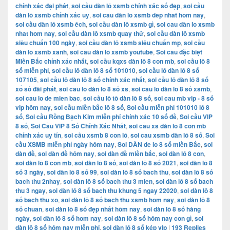
chính xác đại phát
,
soi cầu dàn lô xsmb chính xác số đẹp
,
soi cầu
dàn lô xsmb chính xác uy
,
soi cau dàn lo xsmb dep nhat hom nay
,
soi cầu dàn lô xsmb êch
,
soi cầu dàn lô xsmb gì
,
soi cau dàn lo xsmb
nhat hom nay
,
soi cầu dàn lô xsmb quay thử
,
soi cầu dàn lô xsmb
siêu chuẩn 100 ngày
,
soi cầu dàn lô xsmb siêu chuẩn mp
,
soi cầu
dàn lô xsmb xanh
,
soi cầu dàn lô xsmb youtube
,
Soi cầu đặc biệt
Miền Bắc chính xác nhất
,
soi cầu kqxs dàn lô 8 con mb
,
soi cầu lô 8
số miễn phí
,
soi cầu lô dàn lô 8 số 101010
,
soi cầu lô dàn lô 8 số
107105
,
soi cầu lô dàn lô 8 số chính xác nhất
,
soi cầu lô dàn lô 8 số
xổ số đài phát
,
soi cầu lô dàn lô 8 số xs
,
soi cầu lô dàn lô 8 số xsmb
,
soi cau lo de mien bac
,
soi cầu lô tô dàn lô 8 số
,
soi cau mb vip - 8 số
vip hôm nay
,
soi cầu miền bắc lô 8 số
,
Soi cầu miễn phí 101010 lô 8
số
,
Soi cầu Rồng Bạch Kim miễn phí chính xác 10 số đề
,
Soi cầu VIP
8 số
,
Soi Cầu VIP 8 Số Chính Xác Nhất
,
soi cầu xs dàn lô 8 con mb
chính xác uy tín
,
soi cầu xsmb 8 con lô
,
soi cau xsmb dàn lô 8 số
,
Soi
cầu XSMB miễn phí ngày hôm nay
,
Soi DÀN de lo 8 số miền Bắc
,
soi
dàn đề
,
soi dàn đề hôm nay
,
soi dàn đề miền bắc
,
soi dàn lô 8 con
,
soi dàn lô 8 con mb
,
soi dàn lô 8 số
,
soi dàn lô 8 số 2021
,
soi dàn lô 8
số 3 ngày
,
soi dàn lô 8 số 99
,
soi dàn lô 8 số bach thu
,
soi dàn lô 8 số
bach thu 2nhay
,
soi dàn lô 8 số bach thu 3 mien
,
soi dàn lô 8 số bach
thu 3 ngay
,
soi dàn lô 8 số bach thu khung 5 ngay 22020
,
soi dàn lô 8
số bach thu xo
,
soi dàn lô 8 số bach thu xsmb hom nay
,
soi dàn lô 8
số chuan
,
soi dàn lô 8 số đẹp nhất hôm nay
,
soi dàn lô 8 số hàng
ngày
,
soi dàn lô 8 số hom nay
,
soi dàn lô 8 số hôm nay con gì
,
soi
dàn lô 8 số hôm nay miễn phí
,
soi dàn lô 8 số kép vip
|
193
Replies