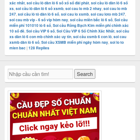
xác nhất
,
soi cầu lô dàn lô 6 số xổ số đài phát
,
soi cầu lô dàn lô 6 số
xs
,
soi cầu lô dàn lô 6 số xsmb
,
soi cau lo mb 2 nhay
,
soi cau lo mb
247
,
soi cầu lô tô dàn lô 6 số
,
soi cau lo xsmb
,
soi cau loto mb 247
,
soi cau mb vip - 6 số vip hôm nay
,
soi cầu miền bắc lô 6 số
,
Soi cầu
miễn phí 101010 lô 6 số
,
Soi cầu Rồng Bạch Kim miễn phí chính xác
10 số đề
,
Soi cầu VIP 6 số
,
Soi Cầu VIP 6 Số Chính Xác Nhất
,
soi cầu
xs dàn lô 6 con mb chính xác uy tín
,
soi cầu xsmb 6 con lô
,
soi cau
xsmb dàn lô 6 số
,
Soi cầu XSMB miễn phí ngày hôm nay
,
soi lo to
mien bac
|
128
Replies
Search