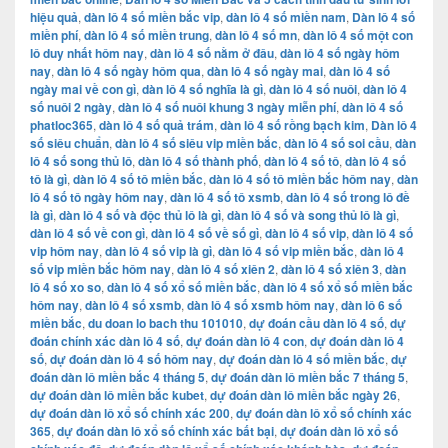
hiệu quả
,
dàn lô 4 số miền bắc vip
,
dàn lô 4 số miền nam
,
Dàn lô 4 số
miền phí
,
dàn lô 4 số miền trung
,
dàn lô 4 số mn
,
dàn lô 4 số một con
lô duy nhất hôm nay
,
dàn lô 4 số nằm ở đâu
,
dàn lô 4 số ngày hôm
nay
,
dàn lô 4 số ngày hôm qua
,
dàn lô 4 số ngày mai
,
dàn lô 4 số
ngày mai về con gì
,
dàn lô 4 số nghĩa là gì
,
dàn lô 4 số nuôi
,
dàn lô 4
số nuôi 2 ngày
,
dàn lô 4 số nuôi khung 3 ngày miễn phí
,
dàn lô 4 số
phatloc365
,
dàn lô 4 số quả trám
,
dàn lô 4 số rồng bạch kim
,
Dàn lô 4
số siêu chuẩn
,
dàn lô 4 số siêu vip miền bắc
,
dàn lô 4 số soi cầu
,
dàn
lô 4 số song thủ lô
,
dàn lô 4 số thành phố
,
dàn lô 4 số tô
,
dàn lô 4 số
tô là gì
,
dàn lô 4 số tô miền bắc
,
dàn lô 4 số tô miền bắc hôm nay
,
dàn
lô 4 số tô ngày hôm nay
,
dàn lô 4 số tô xsmb
,
dàn lô 4 số trong lô đề
là gì
,
dàn lô 4 số và độc thủ lô là gì
,
dàn lô 4 số và song thủ lô là gì
,
dàn lô 4 số về con gì
,
dàn lô 4 số về số gì
,
dàn lô 4 số vip
,
dàn lô 4 số
vip hôm nay
,
dàn lô 4 số vip là gì
,
dàn lô 4 số vip miền bắc
,
dàn lô 4
số vip miền bắc hôm nay
,
dàn lô 4 số xiên 2
,
dàn lô 4 số xiên 3
,
dàn
lô 4 số xo so
,
dàn lô 4 số xổ số miền bắc
,
dàn lô 4 số xổ số miền bắc
hôm nay
,
dàn lô 4 số xsmb
,
dàn lô 4 số xsmb hôm nay
,
dàn lô 6 số
miền bắc
,
du doan lo bach thu 101010
,
dự đoán cầu dàn lô 4 số
,
dự
đoán chính xác dàn lô 4 số
,
dự đoán dàn lô 4 con
,
dự đoán dàn lô 4
số
,
dự đoán dàn lô 4 số hôm nay
,
dự đoán dàn lô 4 số miền bắc
,
dự
đoán dàn lô miền bắc 4 tháng 5
,
dự đoán dàn lô miền bắc 7 tháng 5
,
dự đoán dàn lô miền bắc kubet
,
dự đoán dàn lô miền bắc ngày 26
,
dự đoán dàn lô xổ số chính xác 200
,
dự đoán dàn lô xổ số chính xác
365
,
dự đoán dàn lô xổ số chính xác bất bại
,
dự đoán dàn lô xổ số