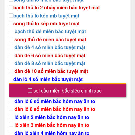
bạch thủ lô 2 nháy miền bắc tuyệt mật
bạch thủ lô kép mb tuyệt mật
song thủ lô kép mb tuyệt mật
bạch thủ đề miền bắc tuyệt mật
song thủ đề miền bắc tuyệt mật
dàn đề 4 số miền bắc tuyệt mật
dàn đề 6 số miền bắc tuyệt mật
dàn đề 8 số miền bắc tuyệt mật
dàn đề 10 số miền bắc tuyệt mật
dàn lô 4 số miền bắc tuyệt mật
soi cầu miền bắc siêu chính xác
dàn lô 6 số miền bắc hôm nay ăn to
dàn lô 8 số miền bắc hôm nay ăn to
lô xiên 2 miền bắc hôm nay ăn to
lô xiên 3 miền bắc hôm nay ăn to
dàn lô xiên 4 miền hôm nay ăn to