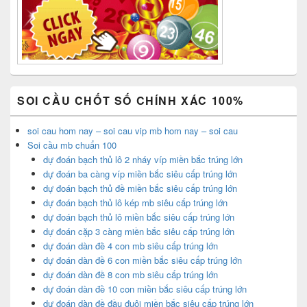
SOI CẦU CHỐT SỐ CHÍNH XÁC 100%
soi cau hom nay – soi cau vip mb hom nay – soi cau
Soi cầu mb chuẩn 100
dự đoán bạch thủ lô 2 nháy víp miền bắc trúng lớn
dự đoán ba càng víp miền bắc siêu cấp trúng lớn
dự đoán bạch thủ đề miền bắc siêu cấp trúng lớn
dự đoán bạch thủ lô kép mb siêu cấp trúng lớn
dự đoán bạch thủ lô miền bắc siêu cấp trúng lớn
dự đoán cặp 3 càng miền bắc siêu cấp trúng lớn
dự đoán dàn đề 4 con mb siêu cấp trúng lớn
dự đoán dàn đề 6 con miền bắc siêu cấp trúng lớn
dự đoán dàn đề 8 con mb siêu cấp trúng lớn
dự đoán dàn đề 10 con miền bắc siêu cấp trúng lớn
dự đoán dàn đề đầu đuôi miền bắc siêu cấp trúng lớn