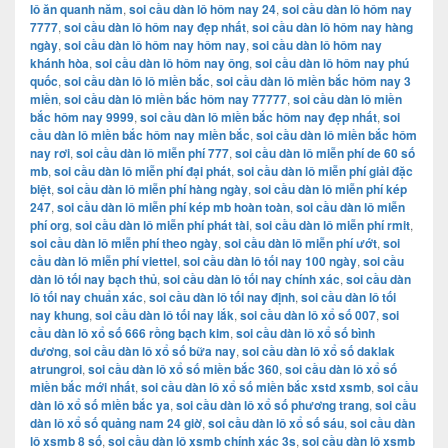
lô ăn quanh năm
,
soi cầu dàn lô hôm nay 24
,
soi cầu dàn lô hôm nay
7777
,
soi cầu dàn lô hôm nay đẹp nhất
,
soi cầu dàn lô hôm nay hàng
ngày
,
soi cầu dàn lô hôm nay hôm nay
,
soi cầu dàn lô hôm nay
khánh hòa
,
soi cầu dàn lô hôm nay ông
,
soi cầu dàn lô hôm nay phú
quốc
,
soi cầu dàn lô lô miền bắc
,
soi cầu dàn lô miền bắc hôm nay 3
miền
,
soi cầu dàn lô miền bắc hôm nay 77777
,
soi cầu dàn lô miền
bắc hôm nay 9999
,
soi cầu dàn lô miền bắc hôm nay đẹp nhất
,
soi
cầu dàn lô miền bắc hôm nay miền bắc
,
soi cầu dàn lô miền bắc hôm
nay rơi
,
soi cầu dàn lô miễn phí 777
,
soi cầu dàn lô miễn phí de 60 số
mb
,
soi cầu dàn lô miễn phí đại phát
,
soi cầu dàn lô miễn phí giải đặc
biệt
,
soi cầu dàn lô miễn phí hàng ngày
,
soi cầu dàn lô miễn phí kép
247
,
soi cầu dàn lô miễn phí kép mb hoàn toàn
,
soi cầu dàn lô miễn
phí org
,
soi cầu dàn lô miễn phí phát tài
,
soi cầu dàn lô miễn phí rmit
,
soi cầu dàn lô miễn phí theo ngày
,
soi cầu dàn lô miễn phí ướt
,
soi
cầu dàn lô miễn phí viettel
,
soi cầu dàn lô tối nay 100 ngày
,
soi cầu
dàn lô tối nay bạch thủ
,
soi cầu dàn lô tối nay chính xác
,
soi cầu dàn
lô tối nay chuẩn xác
,
soi cầu dàn lô tối nay định
,
soi cầu dàn lô tối
nay khung
,
soi cầu dàn lô tối nay lắk
,
soi cầu dàn lô xổ số 007
,
soi
cầu dàn lô xổ số 666 rồng bạch kim
,
soi cầu dàn lô xổ số bình
dương
,
soi cầu dàn lô xổ số bữa nay
,
soi cầu dàn lô xổ số daklak
atrungroi
,
soi cầu dàn lô xổ số miền bắc 360
,
soi cầu dàn lô xổ số
miền bắc mới nhất
,
soi cầu dàn lô xổ số miền bắc xstd xsmb
,
soi cầu
dàn lô xổ số miền bắc ya
,
soi cầu dàn lô xổ số phương trang
,
soi cầu
dàn lô xổ số quảng nam 24 giờ
,
soi cầu dàn lô xổ số sáu
,
soi cầu dàn
lô xsmb 8 số
,
soi cầu dàn lô xsmb chính xác 3s
,
soi cầu dàn lô xsmb