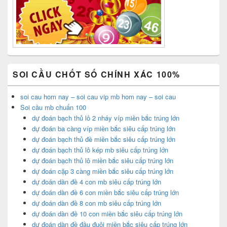
SOI CẦU CHỐT SỐ CHÍNH XÁC 100%
soi cau hom nay – soi cau vip mb hom nay – soi cau
Soi cầu mb chuẩn 100
dự đoán bạch thủ lô 2 nháy víp miền bắc trúng lớn
dự đoán ba càng víp miền bắc siêu cấp trúng lớn
dự đoán bạch thủ đề miền bắc siêu cấp trúng lớn
dự đoán bạch thủ lô kép mb siêu cấp trúng lớn
dự đoán bạch thủ lô miền bắc siêu cấp trúng lớn
dự đoán cặp 3 càng miền bắc siêu cấp trúng lớn
dự đoán dàn đề 4 con mb siêu cấp trúng lớn
dự đoán dàn đề 6 con miền bắc siêu cấp trúng lớn
dự đoán dàn đề 8 con mb siêu cấp trúng lớn
dự đoán dàn đề 10 con miền bắc siêu cấp trúng lớn
dự đoán dàn đề đầu đuôi miền bắc siêu cấp trúng lớn