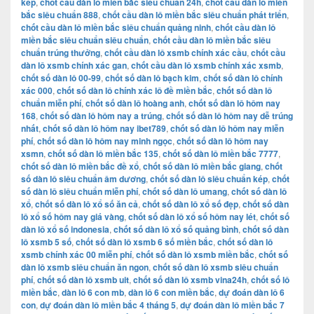
kép
,
chốt cầu dàn lô miền bắc siêu chuẩn 24h
,
chốt cầu dàn lô miền
bắc siêu chuẩn 888
,
chốt cầu dàn lô miền bắc siêu chuẩn phát triển
,
chốt cầu dàn lô miền bắc siêu chuẩn quảng ninh
,
chốt cầu dàn lô
miền bắc siêu chuẩn siêu chuẩn
,
chốt cầu dàn lô miền bắc siêu
chuẩn trúng thưởng
,
chốt cầu dàn lô xsmb chính xác cầu
,
chốt cầu
dàn lô xsmb chính xác gan
,
chốt cầu dàn lô xsmb chính xác xsmb
,
chốt số dàn lô 00-99
,
chốt số dàn lô bạch kim
,
chốt số dàn lô chính
xác 000
,
chốt số dàn lô chính xác lô đề miền bắc
,
chốt số dàn lô
chuẩn miễn phí
,
chốt số dàn lô hoàng anh
,
chốt số dàn lô hôm nay
168
,
chốt số dàn lô hôm nay a trúng
,
chốt số dàn lô hôm nay dễ trúng
nhất
,
chốt số dàn lô hôm nay ibet789
,
chốt số dàn lô hôm nay miễn
phí
,
chốt số dàn lô hôm nay minh ngọc
,
chốt số dàn lô hôm nay
xsmn
,
chốt số dàn lô miền bắc 135
,
chốt số dàn lô miền bắc 7777
,
chốt số dàn lô miền bắc đề xổ
,
chốt số dàn lô miền bắc giang
,
chốt
số dàn lô siêu chuẩn âm dương
,
chốt số dàn lô siêu chuẩn kép
,
chốt
số dàn lô siêu chuẩn miễn phí
,
chốt số dàn lô umang
,
chốt số dàn lô
xổ
,
chốt số dàn lô xổ số ăn cả
,
chốt số dàn lô xổ số đẹp
,
chốt số dàn
lô xổ số hôm nay giá vàng
,
chốt số dàn lô xổ số hôm nay lét
,
chốt số
dàn lô xổ số indonesia
,
chốt số dàn lô xổ số quảng bình
,
chốt số dàn
lô xsmb 5 số
,
chốt số dàn lô xsmb 6 số miền bắc
,
chốt số dàn lô
xsmb chính xác 00 miễn phí
,
chốt số dàn lô xsmb miền bắc
,
chốt số
dàn lô xsmb siêu chuẩn ăn ngon
,
chốt số dàn lô xsmb siêu chuẩn
phí
,
chốt số dàn lô xsmb uit
,
chốt số dàn lô xsmb vina24h
,
chốt số lô
miền bắc
,
dàn lô 6 con mb
,
dàn lô 6 con miền bắc
,
dự đoán dàn lô 6
con
,
dự đoán dàn lô miền bắc 4 tháng 5
,
dự đoán dàn lô miền bắc 7