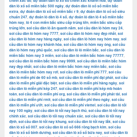
chính xác đô
,
dự đoán dàn lô xổ số chính xác khánh hòa
,
dự đoán
dàn lô xổ số miền bắc 500 ngày
,
dự đoán dàn lô xổ số miền bắc
extra
,
dự đoán dàn lô xổ số miền bắc r 9
,
dự đoán dàn lô xổ số siêu
chuẩn 247
,
dự đoán lô dàn lô 4 số
,
dự đoán lô dàn lô 4 số miền bắc
hôm nay
,
lô 4 con miền bắc siêu cấp trúng lớn
,
miền bắc siêu cấp
trúng lớn
,
soi cầu dàn lô ăn quanh năm
,
soi cầu dàn lô hôm nay 24
,
soi cầu dàn lô hôm nay 7777
,
soi cầu dàn lô hôm nay đẹp nhất
,
soi
cầu dàn lô hôm nay hàng ngày
,
soi cầu dàn lô hôm nay hôm nay
,
soi
cầu dàn lô hôm nay khánh hòa
,
soi cầu dàn lô hôm nay ông
,
soi cầu
dàn lô hôm nay phú quốc
,
soi cầu dàn lô lô miền bắc
,
soi cầu dàn lô
miền bắc hôm nay 3 miền
,
soi cầu dàn lô miền bắc hôm nay 77777
,
soi cầu dàn lô miền bắc hôm nay 9999
,
soi cầu dàn lô miền bắc hôm
nay đẹp nhất
,
soi cầu dàn lô miền bắc hôm nay miền bắc
,
soi cầu
dàn lô miền bắc hôm nay rơi
,
soi cầu dàn lô miễn phí 777
,
soi cầu
dàn lô miễn phí de 60 số mb
,
soi cầu dàn lô miễn phí đại phát
,
soi cầu
dàn lô miễn phí giải đặc biệt
,
soi cầu dàn lô miễn phí hàng ngày
,
soi
cầu dàn lô miễn phí kép 247
,
soi cầu dàn lô miễn phí kép mb hoàn
toàn
,
soi cầu dàn lô miễn phí org
,
soi cầu dàn lô miễn phí phát tài
,
soi
cầu dàn lô miễn phí rmit
,
soi cầu dàn lô miễn phí theo ngày
,
soi cầu
dàn lô miễn phí ướt
,
soi cầu dàn lô miễn phí viettel
,
soi cầu dàn lô tối
nay 100 ngày
,
soi cầu dàn lô tối nay bạch thủ
,
soi cầu dàn lô tối nay
chính xác
,
soi cầu dàn lô tối nay chuẩn xác
,
soi cầu dàn lô tối nay
định
,
soi cầu dàn lô tối nay khung
,
soi cầu dàn lô tối nay lắk
,
soi cầu
dàn lô xổ số 007
,
soi cầu dàn lô xổ số 666 rồng bạch kim
,
soi cầu
dàn lô xổ số bình dương
,
soi cầu dàn lô xổ số bữa nay
,
soi cầu dàn lô