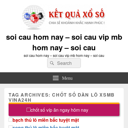
soi cau hom nay – soi cau vip mb
hom nay – soi cau
soi cau hom nay – soi cau vip mb hom nay – soi cau
Search
Search
for:
Menu
TAG ARCHIVES:
CHỐT SỐ DÀN LÔ XSMB
VINA24H
chốt số víp ăn ngay hôm nay
bạch thủ lô miền bắc tuyệt mật
song thủ lô miền bắc tuyệt mật