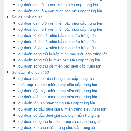
dự đoán dàn lô 10 con xsmb siêu cấp trúng lớn
dự đoán dàn lô 4 con miền bắc siêu cấp trúng lớn
Soi cầu mb chuẩn
dự đoán dàn lô 6 con miền bắc siêu cấp trúng lớn
dự đoán dàn lô 8 con miền bắc siêu cấp trúng lớn
dự đoán lô xiên 2 miền bắc siêu cấp trúng lớn
dự đoán lô xiên 3 miền bắc siêu cấp trúng lớn
dự đoán lô xiên 4 miền bắc siêu cấp trúng lớn
dự đoán song thủ lô kép miền bắc siêu cấp trúng lớn
dự đoán song thủ lô miền bắc siêu cấp trúng lớn
dự đoán song thủ đề miền bắc siêu cấp trúng lớn
Soi cầu mt chuẩn 100
dự đoán bao lô miền trung siêu cấp trúng lớn
chốt cặp xíu chủ miền trung siêu cấp trúng lớn
dự đoán đặc biệt miền trung siêu cấp trúng lớn
dự đoán giải tám miền trung siêu cấp trúng lớn
dự đoán lô 3 số miền trung siêu cấp trúng lớn
dự đoán sớ đầu đuôi giải 8 miền trung siêu trúng lớn
dự đoán sớ đầu đuôi giải đặc biệt miền trung víp
dự đoán song thủ lô miền trung siêu cấp trúng lớn
dự đoán xíu chủ miền trung siêu cấp trúng lớn