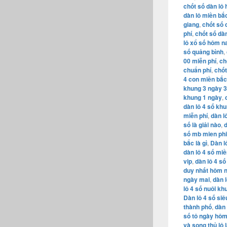
chốt số dàn lô
dàn lô miền bắ
giang
,
chốt số 
phí
,
chốt số dà
lô xổ số hôm n
số quảng bình
,
00 miễn phí
,
ch
chuẩn phí
,
chốt
4 con miền bắc
khung 3 ngày 
khung 1 ngày
,
dàn lô 4 số kh
miễn phí
,
dàn l
số là giải nào
,
d
số mb mien phi
bắc là gì
,
Dàn l
dàn lô 4 số miề
vip
,
dàn lô 4 s
duy nhất hôm 
ngày mai
,
dàn 
lô 4 số nuôi kh
Dàn lô 4 số si
thành phố
,
dàn 
số tô ngày hô
và song thủ lô l