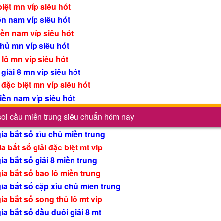
biệt mn víp siêu hót
ền nam víp siêu hót
iền nam víp siêu hót
chủ mn víp siêu hót
 lô mn víp siêu hót
giải 8 mn víp siêu hót
 đặc biệt mn víp siêu hót
iền nam víp siêu hót
oi cầu miền trung siêu chuẩn hôm nay
ia bắt số xỉu chủ miền trung
a bắt số giải đặc biệt mt vip
ia bắt số giải 8 miền trung
ia bắt số bao lô miền trung
ia bắt số cặp xỉu chủ miền trung
ia bắt số song thủ lô mt vip
ia bắt số đầu đuôi giải 8 mt