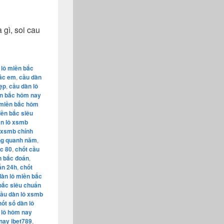
 gì, soi cau
oán dàn lô 4 con miền bắc siêu cấp trúng lớn
 lô miền bắc
xác em
,
cầu dàn
đẹp
,
cầu dàn lô
ền bắc hôm nay
 miền bắc hôm
iền bắc siêu
àn lô xsmb
 xsmb chính
ông quanh năm
,
ác 80
,
chốt cầu
n bắc đoán
,
ẩn 24h
,
chốt
dàn lô miền bắc
bắc siêu chuẩn
cầu dàn lô xsmb
hốt số dàn lô
 lô hôm nay
nay ibet789
,