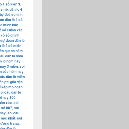
ô 4 số xiên 3
,
 xsmb
,
dàn lô 4
dự đoán chính
án dàn lô 4 số
lô miền bắc
ổ số chính xác
 xổ số chính
,
dự đoán dàn lô
 lô 4 số miền
ô ăn quanh năm
,
cầu dàn lô hôm
àn lô hôm nay
 nay 3 miền
,
soi
ền bắc hôm nay
cầu dàn lô miễn
ễn phí giải đặc
hí kép mb hoàn
soi cầu dàn lô
ối nay 100
huẩn xác
,
soi
ổ số 007
,
soi
 nay
,
soi cầu
c mới nhất
,
soi
phương trang
,
cầu dàn lô