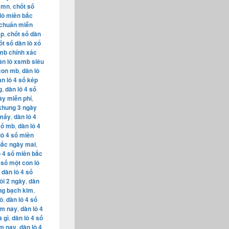
xsmn
,
chốt số
lô miền bắc
 chuẩn miễn
ẹp
,
chốt số dàn
ốt số dàn lô xổ
smb chính xác
àn lô xsmb siêu
 con mb
,
dàn lô
àn lô 4 số kép
g
,
dàn lô 4 số
ày miễn phí
,
 khung 3 ngày
 mấy
,
dàn lô 4
số mb
,
dàn lô 4
lô 4 số miền
bắc ngày mai
,
ô 4 số miền bắc
 số một con lô
,
dàn lô 4 số
ôi 2 ngày
,
dàn
ồng bạch kim
,
lô
,
dàn lô 4 số
ôm nay
,
dàn lô 4
à gì
,
dàn lô 4 số
ôm nay
,
dàn lô 4