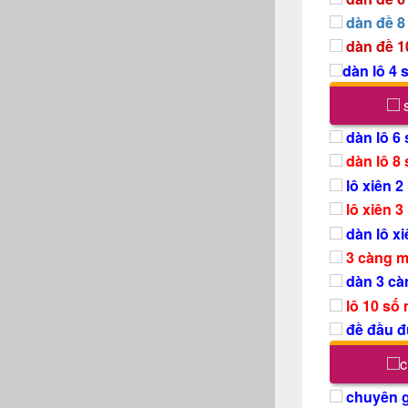
dàn đề 8
dàn đề 1
dàn lô 4 
s
dàn lô 6
dàn lô 8
lô xiên 
lô xiên 
dàn lô x
3 càng m
dàn 3 cà
lô 10 số
đề đầu đ
c
chuyên g