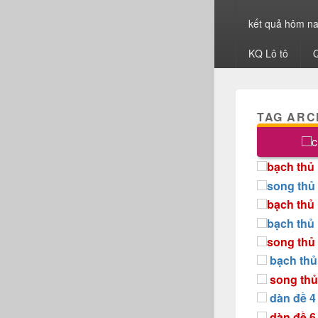
kết quả hôm n
KQ Lô tô
TAG ARC
c
bạch thủ 
song thủ 
bạch thủ 
bạch thủ 
song thủ 
bạch thủ
song thủ
dàn đề 4
dàn đề 6