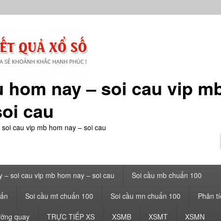
u hom nay – soi cau vip 
soi cau
 soi cau vip mb hom nay – soi cau
y – soi cau vip mb hom nay – soi cau
Soi cầu mb chuẩn 100
uẩn
Soi cầu mt chuẩn 100
Soi cầu mn chuẩn 100
Phân tí
ường quay
TRỰC TIẾP XS
XSMB
XSMT
XSMN