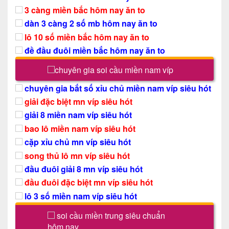
3 càng miền bắc hôm nay ăn to
dàn 3 càng 2 số mb hôm nay ăn to
lô 10 số miền bắc hôm nay ăn to
đề đầu đuôi miền bắc hôm nay ăn to
chuyên gia soi cầu miền nam víp
chuyên gia bắt số xỉu chủ miền nam víp siêu hót
giải đặc biệt mn víp siêu hót
giải 8 miền nam víp siêu hót
bao lô miền nam víp siêu hót
cặp xỉu chủ mn víp siêu hót
song thủ lô mn víp siêu hót
đầu đuôi giải 8 mn víp siêu hót
đầu đuôi đặc biệt mn víp siêu hót
lô 3 số miền nam víp siêu hót
soi cầu miền trung siêu chuẩn
hôm nay