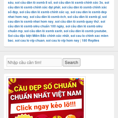
sáu
,
soi cầu dàn lô xsmb 8 số
,
soi cầu dàn lô xsmb chính xác 3s
,
soi
cầu dàn lô xsmb chính xác đại phát
,
soi cầu dàn lô xsmb chính xác
số đẹp
,
soi cầu dàn lô xsmb chính xác uy
,
soi cau dàn lo xsmb dep
nhat hom nay
,
soi cầu dàn lô xsmb êch
,
soi cầu dàn lô xsmb gì
,
soi
cau dàn lo xsmb nhat hom nay
,
soi cầu dàn lô xsmb quay thử
,
soi
cầu dàn lô xsmb siêu chuẩn 100 ngày
,
soi cầu dàn lô xsmb siêu
chuẩn mp
,
soi cầu dàn lô xsmb xanh
,
soi cầu dàn lô xsmb youtube
,
Soi cầu đặc biệt Miền Bắc chính xác nhất
,
soi cau lo chinh xac mien
bac
,
soi cau lo vip chuan
,
soi cau lo vip hom nay
|
180
Replies
Search