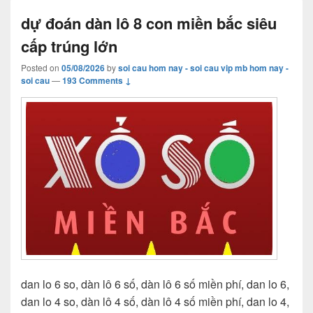
dự đoán dàn lô 8 con miền bắc siêu
cấp trúng lớn
Posted on
05/08/2026
by
soi cau hom nay - soi cau vip mb hom nay -
soi cau
—
193 Comments ↓
dan lo 6 so, dàn lô 6 số, dàn lô 6 số miền phí, dan lo 6,
dan lo 4 so, dàn lô 4 số, dàn lô 4 số miền phí, dan lo 4,