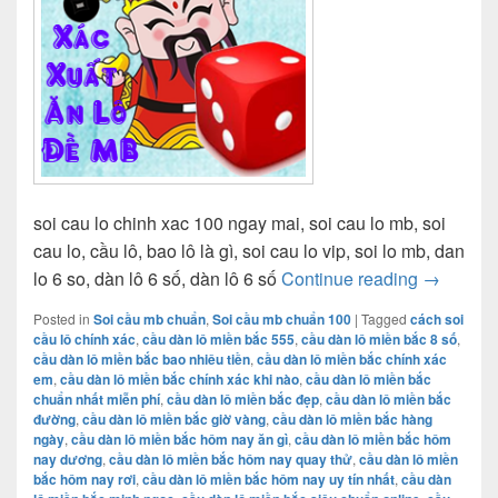
soi cau lo chinh xac 100 ngay mai, soi cau lo mb, soi
cau lo, cầu lô, bao lô là gì, soi cau lo vip, soi lo mb, dan
dự đoán d
lo 6 so, dàn lô 6 số, dàn lô 6 số
Continue reading
→
Posted in
Soi cầu mb chuẩn
,
Soi cầu mb chuẩn 100
|
Tagged
cách soi
cầu lô chính xác
,
cầu dàn lô miền bắc 555
,
cầu dàn lô miền bắc 8 số
,
cầu dàn lô miền bắc bao nhiêu tiền
,
cầu dàn lô miền bắc chính xác
em
,
cầu dàn lô miền bắc chính xác khi nào
,
cầu dàn lô miền bắc
chuẩn nhất miễn phí
,
cầu dàn lô miền bắc đẹp
,
cầu dàn lô miền bắc
đường
,
cầu dàn lô miền bắc giờ vàng
,
cầu dàn lô miền bắc hàng
ngày
,
cầu dàn lô miền bắc hôm nay ăn gì
,
cầu dàn lô miền bắc hôm
nay dương
,
cầu dàn lô miền bắc hôm nay quay thử
,
cầu dàn lô miền
bắc hôm nay rơi
,
cầu dàn lô miền bắc hôm nay uy tín nhất
,
cầu dàn