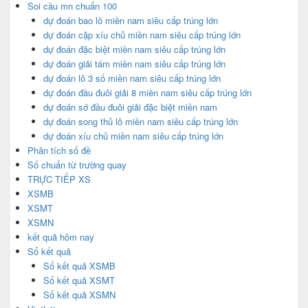
Soi cầu mn chuẩn 100
dự đoán bao lô miền nam siêu cấp trúng lớn
dự đoán cặp xíu chủ miền nam siêu cấp trúng lớn
dự đoán đặc biệt miền nam siêu cấp trúng lớn
dự đoán giải tám miền nam siêu cấp trúng lớn
dự đoán lô 3 số miền nam siêu cấp trúng lớn
dự đoán đầu đuôi giải 8 miền nam siêu cấp trúng lớn
dự đoán sớ đầu đuôi giải đặc biệt miền nam
dự đoán song thủ lô miền nam siêu cấp trúng lớn
dự đoán xíu chủ miền nam siêu cấp trúng lớn
Phân tích số đề
Số chuẩn từ trường quay
TRỰC TIẾP XS
XSMB
XSMT
XSMN
kết quả hôm nay
Sổ kết quả
Sổ kết quả XSMB
Sổ kết quả XSMT
Sổ kết quả XSMN