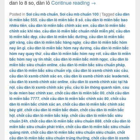
dự đoán dàn lô 8 con 
dan lo 8 so, dàn lô
Continue reading
→
Posted in
Soi cầu mb chuẩn
,
Soi cầu mb chuẩn 100
|
Tagged
cầu dàn
lô miền bắc 555
,
cầu dàn lô miền bắc 8 số
,
cầu dàn lô miền bắc bao
nhiêu tiền
,
cầu dàn lô miền bắc chính xác em
,
cầu dàn lô miền bắc
chính xác khi nào
,
cầu dàn lô miền bắc chuẩn nhất miễn phí
,
cầu dàn
lô miền bắc đẹp
,
cầu dàn lô miền bắc đường
,
cầu dàn lô miền bắc
giờ vàng
,
cầu dàn lô miền bắc hàng ngày
,
cầu dàn lô miền bắc hôm
nay ăn gì
,
cầu dàn lô miền bắc hôm nay dương
,
cầu dàn lô miền bắc
hôm nay quay thử
,
cầu dàn lô miền bắc hôm nay rơi
,
cầu dàn lô miền
bắc hôm nay uy tín nhất
,
cầu dàn lô miền bắc minh ngọc
,
cầu dàn lô
miền bắc siêu chuẩn online
,
cầu dàn lô miền bắc siêu chuẩn pháp
,
cầu dàn lô miền bắc siêu chuẩn vip
,
cầu dàn lô xsmb chính xác cầu
,
cầu dàn lô xsmb chính xác en
,
cầu dàn lô xsmb chính xác leadertek
,
cầu dàn lô xsmb chính xác online
,
cầu dàn lô xsmb chính xác tại hà
nội
,
cầu dàn lô xsmb chính xác yếu
,
cầu lô ăn thông quanh năm
,
cau
lo de mien bac chinh xac
,
chốt cầu dàn lô miền bắc 00
,
chốt cầu dàn
lô miền bắc 7777
,
chốt cầu dàn lô miền bắc chính xác 80
,
chốt cầu
dàn lô miền bắc chính xác an
,
chốt cầu dàn lô miền bắc chính xác
bây giờ
,
chốt cầu dàn lô miền bắc đoán
,
chốt cầu dàn lô miền bắc
hội
,
chốt cầu dàn lô miền bắc kép
,
chốt cầu dàn lô miền bắc siêu
chuẩn 24h
,
chốt cầu dàn lô miền bắc siêu chuẩn 888
,
chốt cầu dàn lô
miền bắc siêu chuẩn phát triển
,
chốt cầu dàn lô miền bắc siêu chuẩn
quảng ninh
,
chốt cầu dàn lô miền bắc siêu chuẩn siêu chuẩn
,
chốt
cầu dàn lô miền bắc siêu chuẩn trúng thưởng
,
chốt cầu dàn lô xsmb