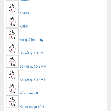
XSMN
XSMT
kết quả hôm nay
Sổ kết quả XSMB
Sổ kết quả XSMN
Sổ kết quả XSMT
xổ số vietlott
Xo so mega 6/45