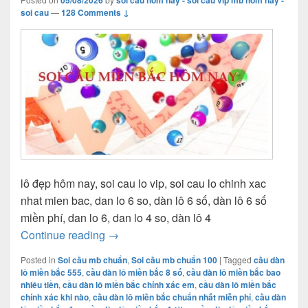
05/08/2026
soi cau hom nay - soi cau vip mb hom nay -
soi cau
—
128 Comments ↓
lô đẹp hôm nay, soi cau lo vip, soi cau lo chinh xac
nhat mien bac, dan lo 6 so, dàn lô 6 số, dàn lô 6 số
miền phí, dan lo 6, dan lo 4 so, dàn lô 4
dự đoán dàn lô 6 con miền bắc siêu cấp t
Continue reading
→
Posted in
Soi cầu mb chuẩn
,
Soi cầu mb chuẩn 100
|
Tagged
cầu dàn
lô miền bắc 555
,
cầu dàn lô miền bắc 8 số
,
cầu dàn lô miền bắc bao
nhiêu tiền
,
cầu dàn lô miền bắc chính xác em
,
cầu dàn lô miền bắc
chính xác khi nào
,
cầu dàn lô miền bắc chuẩn nhất miễn phí
,
cầu dàn