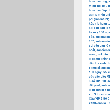
hôm nay ông
,
s
miền
,
soi cầu 
hôm nay đẹp n
dàn lô miễn ph
phí giải đặc biệ
kép mb hoàn t
soi cầu dàn lô 
tối nay 100 ng
xác
,
soi cầu dà
007
,
soi cầu dà
soi cầu dàn lô 
nhất
,
soi cầu d
trang
,
soi cầu 
lô xsmb chính 
dàn lô xsmb ch
xsmb gì
,
soi c
100 ngày
,
soi 
cầu đặc biệt M
6 số 101010
,
s
đài phát
,
soi cầ
lô tô dàn lô 6 s
số
,
Soi cầu miễ
Cầu VIP 6 Số C
xsmb dàn lô 6 