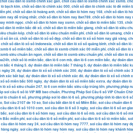
chốt cầu dàn lô xsmb chính xác gan
,
chốt cầu dàn lô xsmb chính xác xsmb
,
chố
 lô bạch kim
,
chốt số dàn lô chính xác 000
,
chốt số dàn lô chính xác lô đề miền 
iễn phí
,
chốt số dàn lô hoàng anh
,
chốt số dàn lô hôm nay 168
,
chốt số dàn lô h
 hôm nay dễ trúng nhất
,
chốt số dàn lô hôm nay ibet789
,
chốt số dàn lô hôm nay 
nay minh ngọc
,
chốt số dàn lô hôm nay xsmn
,
chốt số dàn lô miền bắc 135
,
chốt
 số dàn lô miền bắc đề xổ
,
chốt số dàn lô miền bắc giang
,
chốt số dàn lô siêu c
 siêu chuẩn kép
,
chốt số dàn lô siêu chuẩn miễn phí
,
chốt số dàn lô umang
,
chốt 
xổ số ăn cả
,
chốt số dàn lô xổ số đẹp
,
chốt số dàn lô xổ số hôm nay giá vàng
,
ch
,
chốt số dàn lô xổ số indonesia
,
chốt số dàn lô xổ số quảng bình
,
chốt số dàn lô
 xsmb 6 số miền bắc
,
chốt số dàn lô xsmb chính xác 00 miễn phí
,
chốt số dàn lô
 xsmb siêu chuẩn ăn ngon
,
chốt số dàn lô xsmb siêu chuẩn phí
,
chốt số dàn lô x
ina24h
,
chốt số lô miền bắc
,
dàn lô 6 con mb
,
dàn lô 6 con miền bắc
,
dự đoán dàn 
ền bắc 4 tháng 5
,
dự đoán dàn lô miền bắc 7 tháng 5
,
dự đoán dàn lô miền bắc k
c ngày 26
,
dự đoán dàn lô xổ số chính xác 200
,
dự đoán dàn lô xổ số chính xác 
ính xác bất bại
,
dự đoán dàn lô xổ số chính xác đô
,
dự đoán dàn lô xổ số chính 
 xổ số miền bắc 500 ngày
,
dự đoán dàn lô xổ số miền bắc extra
,
dự đoán dàn lô
n lô xổ số siêu chuẩn 247
,
lô 6 con miền bắc siêu cấp trúng lớn
,
phương pháp nuô
p soi cầu 6 số lô VIP MB bao chuẩn
,
Phương Pháp Soi Cầu 6 số VIP Chuẩn Chí
i lô chuẩn 6 số
,
phương pháp soi lô dàn lô 6 số
,
phương pháp tính lô dàn lô 6 s
so
,
Soi cầu 2107 de 10 so
,
Soi cầu bắt dàn lô 6 số Miền Bắc
,
soi cầu chuẩn dàn 6
 cầu dàn lô 6 số 1010 com
,
soi cầu dàn lô 6 số 3 ngày
,
soi cầu dàn lô 6 số an gia
n bắc
,
soi cầu dàn lô 6 số hôm nay
,
soi cầu dàn lô 6 số mb
,
soi cầu dàn lô 6 số m
ền Bắc miễn phí
,
soi cầu dàn lô 6 số miễn phí
,
soi cầu dàn lô 6 số tô miền bắc
,
soi
i cầu dàn lô hôm nay 24
,
soi cầu dàn lô hôm nay 7777
,
soi cầu dàn lô hôm nay đ
y hàng ngày
,
soi cầu dàn lô hôm nay hôm nay
,
soi cầu dàn lô hôm nay khánh hòa