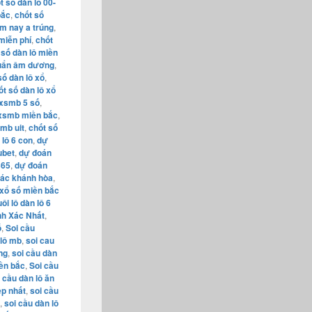
t số dàn lô 00-
bắc
,
chốt số
ôm nay a trúng
,
miễn phí
,
chốt
 số dàn lô miền
huẩn âm dương
,
số dàn lô xổ
,
ốt số dàn lô xổ
 xsmb 5 số
,
 xsmb miền bắc
,
smb uit
,
chốt số
lô 6 con
,
dự
ubet
,
dự đoán
365
,
dự đoán
xác khánh hòa
,
 xổ số miền bắc
i lô dàn lô 6
nh Xác Nhất
,
ố
,
Soi cầu
 lô mb
,
soi cau
ng
,
soi cầu dàn
iền bắc
,
Soi cầu
 cầu dàn lô ăn
ẹp nhất
,
soi cầu
,
soi cầu dàn lô