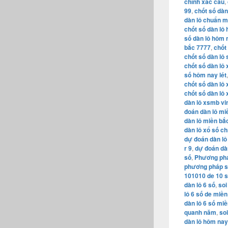
chính xác cầu
,
99
,
chốt số dàn
dàn lô chuẩn m
chốt số dàn lô
số dàn lô hôm 
bắc 7777
,
chốt
chốt số dàn lô
chốt số dàn lô 
số hôm nay lét
chốt số dàn lô
chốt số dàn lô
dàn lô xsmb v
đoán dàn lô mi
dàn lô miền bắ
dàn lô xổ số ch
dự đoán dàn lô
r 9
,
dự đoán dà
số
,
Phương phá
phương pháp so
101010 de 10 
dàn lô 6 số
,
soi
lô 6 số de miề
dàn lô 6 số mi
quanh năm
,
so
dàn lô hôm na