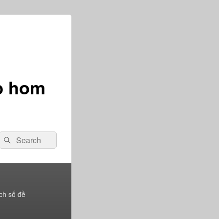
mb hom
Search
Search
for:
ch số đề