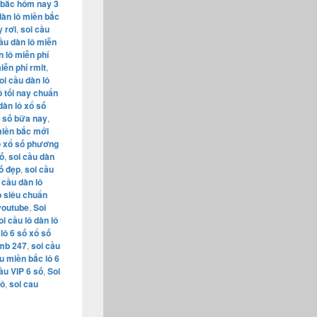
n bắc hôm nay 3
dàn lô miền bắc
 rơi
,
soi cầu
ầu dàn lô miễn
n lô miễn phí
iễn phí rmit
,
oi cầu dàn lô
ô tối nay chuẩn
dàn lô xổ số
ổ số bữa nay
,
miền bắc mới
lô xổ số phương
số
,
soi cầu dàn
ố đẹp
,
soi cầu
 cầu dàn lô
b siêu chuẩn
youtube
,
Soi
oi cầu lô dàn lô
 lô 6 số xổ số
 mb 247
,
soi cầu
u miền bắc lô 6
ầu VIP 6 số
,
Soi
lô
,
soi cau