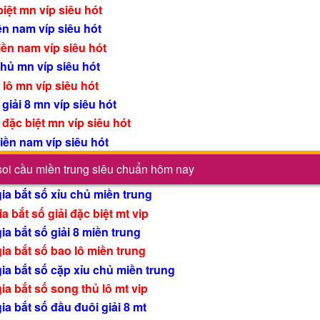
biệt mn víp siêu hót
ền nam víp siêu hót
iền nam víp siêu hót
chủ mn víp siêu hót
 lô mn víp siêu hót
giải 8 mn víp siêu hót
 đặc biệt mn víp siêu hót
iền nam víp siêu hót
oi cầu miền trung siêu chuẩn hôm nay
ia bắt số xỉu chủ miền trung
a bắt số giải đặc biệt mt vip
ia bắt số giải 8 miền trung
ia bắt số bao lô miền trung
ia bắt số cặp xỉu chủ miền trung
ia bắt số song thủ lô mt vip
ia bắt số đầu đuôi giải 8 mt