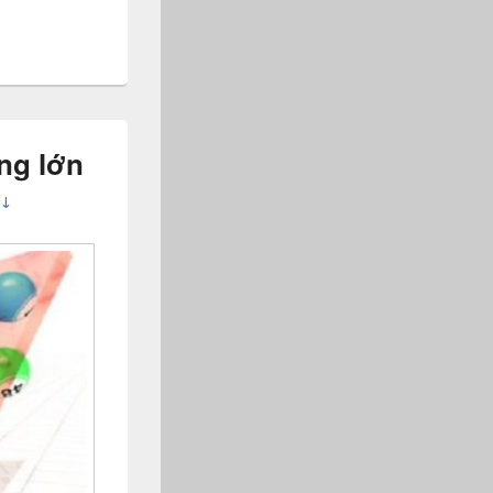
ng lớn
 ↓