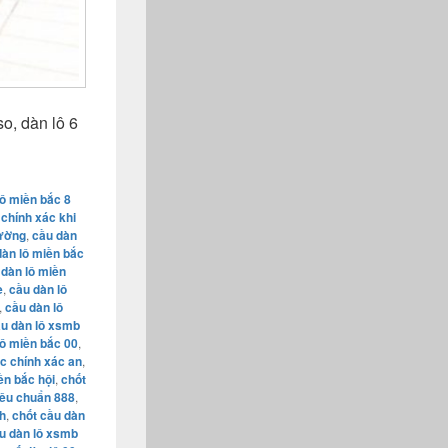
so, dàn lô 6
 đoán dàn lô 6 con miền bắc siêu cấp trúng lớn
lô miền bắc 8
 chính xác khi
đường
,
cầu dàn
dàn lô miền bắc
 dàn lô miền
e
,
cầu dàn lô
,
cầu dàn lô
u dàn lô xsmb
lô miền bắc 00
,
ắc chính xác an
,
ền bắc hội
,
chốt
iêu chuẩn 888
,
nh
,
chốt cầu dàn
u dàn lô xsmb