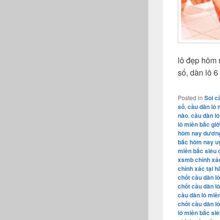
lô đẹp hôm n
số, dàn lô 6
Posted in
Soi c
số
,
cầu dàn lô 
nào
,
cầu dàn lô
lô miền bắc gi
hôm nay dươn
bắc hôm nay uy
miền bắc siêu
xsmb chính xá
chính xác tại h
chốt cầu dàn l
chốt cầu dàn l
cầu dàn lô miề
chốt cầu dàn lô
lô miền bắc si