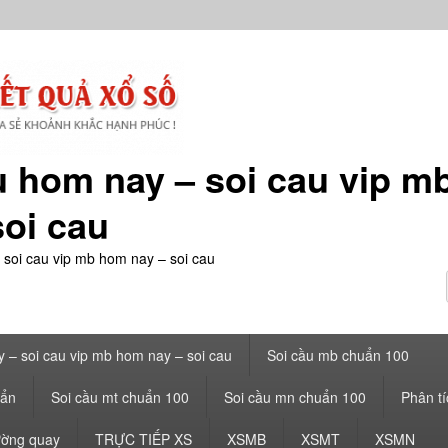
u hom nay – soi cau vip 
soi cau
 soi cau vip mb hom nay – soi cau
y – soi cau vip mb hom nay – soi cau
Soi cầu mb chuẩn 100
uẩn
Soi cầu mt chuẩn 100
Soi cầu mn chuẩn 100
Phân tí
ường quay
TRỰC TIẾP XS
XSMB
XSMT
XSMN