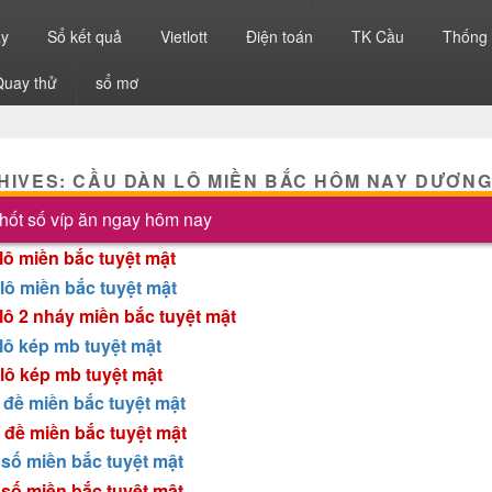
ay
Sổ kết quả
Vietlott
Điện toán
TK Cầu
Thống 
Quay thử
sổ mơ
HIVES:
CẦU DÀN LÔ MIỀN BẮC HÔM NAY DƯƠN
hốt số víp ăn ngay hôm nay
lô miền bắc tuyệt mật
lô miền bắc tuyệt mật
lô 2 nháy miền bắc tuyệt mật
lô kép mb tuyệt mật
lô kép mb tuyệt mật
 đề miền bắc tuyệt mật
 đề miền bắc tuyệt mật
 số miền bắc tuyệt mật
 số miền bắc tuyệt mật