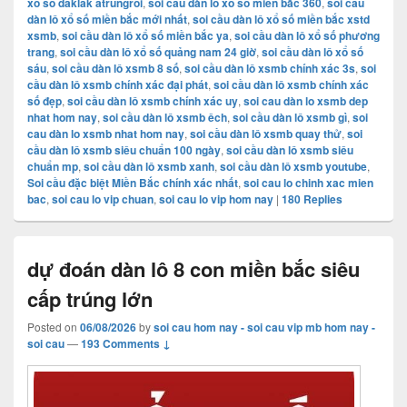
xổ số daklak atrungroi
,
soi cầu dàn lô xổ số miền bắc 360
,
soi cầu
dàn lô xổ số miền bắc mới nhất
,
soi cầu dàn lô xổ số miền bắc xstd
xsmb
,
soi cầu dàn lô xổ số miền bắc ya
,
soi cầu dàn lô xổ số phương
trang
,
soi cầu dàn lô xổ số quảng nam 24 giờ
,
soi cầu dàn lô xổ số
sáu
,
soi cầu dàn lô xsmb 8 số
,
soi cầu dàn lô xsmb chính xác 3s
,
soi
cầu dàn lô xsmb chính xác đại phát
,
soi cầu dàn lô xsmb chính xác
số đẹp
,
soi cầu dàn lô xsmb chính xác uy
,
soi cau dàn lo xsmb dep
nhat hom nay
,
soi cầu dàn lô xsmb êch
,
soi cầu dàn lô xsmb gì
,
soi
cau dàn lo xsmb nhat hom nay
,
soi cầu dàn lô xsmb quay thử
,
soi
cầu dàn lô xsmb siêu chuẩn 100 ngày
,
soi cầu dàn lô xsmb siêu
chuẩn mp
,
soi cầu dàn lô xsmb xanh
,
soi cầu dàn lô xsmb youtube
,
Soi cầu đặc biệt Miền Bắc chính xác nhất
,
soi cau lo chinh xac mien
bac
,
soi cau lo vip chuan
,
soi cau lo vip hom nay
|
180
Replies
dự đoán dàn lô 8 con miền bắc siêu
cấp trúng lớn
Posted on
06/08/2026
by
soi cau hom nay - soi cau vip mb hom nay -
soi cau
—
193 Comments ↓