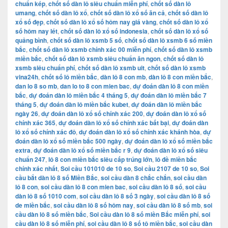
chuẩn kép
,
chốt số dàn lô siêu chuẩn miễn phí
,
chốt số dàn lô
umang
,
chốt số dàn lô xổ
,
chốt số dàn lô xổ số ăn cả
,
chốt số dàn lô
xổ số đẹp
,
chốt số dàn lô xổ số hôm nay giá vàng
,
chốt số dàn lô xổ
số hôm nay lét
,
chốt số dàn lô xổ số indonesia
,
chốt số dàn lô xổ số
quảng bình
,
chốt số dàn lô xsmb 5 số
,
chốt số dàn lô xsmb 6 số miền
bắc
,
chốt số dàn lô xsmb chính xác 00 miễn phí
,
chốt số dàn lô xsmb
miền bắc
,
chốt số dàn lô xsmb siêu chuẩn ăn ngon
,
chốt số dàn lô
xsmb siêu chuẩn phí
,
chốt số dàn lô xsmb uit
,
chốt số dàn lô xsmb
vina24h
,
chốt số lô miền bắc
,
dàn lô 8 con mb
,
dàn lô 8 con miền bắc
,
dan lo 8 so mb
,
dan lo to 8 con mien bac
,
dự đoán dàn lô 8 con miền
bắc
,
dự đoán dàn lô miền bắc 4 tháng 5
,
dự đoán dàn lô miền bắc 7
tháng 5
,
dự đoán dàn lô miền bắc kubet
,
dự đoán dàn lô miền bắc
ngày 26
,
dự đoán dàn lô xổ số chính xác 200
,
dự đoán dàn lô xổ số
chính xác 365
,
dự đoán dàn lô xổ số chính xác bất bại
,
dự đoán dàn
lô xổ số chính xác đô
,
dự đoán dàn lô xổ số chính xác khánh hòa
,
dự
đoán dàn lô xổ số miền bắc 500 ngày
,
dự đoán dàn lô xổ số miền bắc
extra
,
dự đoán dàn lô xổ số miền bắc r 9
,
dự đoán dàn lô xổ số siêu
chuẩn 247
,
lô 8 con miền bắc siêu cấp trúng lớn
,
lô đề miền bắc
chính xác nhất
,
Soi cầu 101010 de 10 so
,
Soi cầu 2107 de 10 so
,
Soi
cầu bắt dàn lô 8 số Miền Bắc
,
soi cầu dàn 8 chắc chắn
,
soi cầu dàn
lô 8 con
,
soi cầu dàn lô 8 con mien bac
,
soi cầu dàn lô 8 số
,
soi cầu
dàn lô 8 số 1010 com
,
soi cầu dàn lô 8 số 3 ngày
,
soi cầu dàn lô 8 số
de miền bắc
,
soi cầu dàn lô 8 số hôm nay
,
soi cầu dàn lô 8 số mb
,
soi
cầu dàn lô 8 số miền bắc
,
Soi cầu dàn lô 8 số miền Bắc miễn phí
,
soi
cầu dàn lô 8 số miễn phí
,
soi cầu dàn lô 8 số tô miền bắc
,
soi cầu dàn