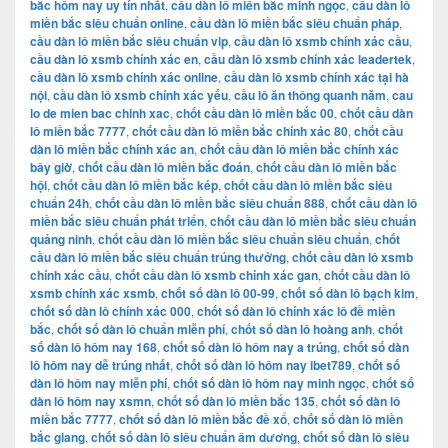
bắc hôm nay uy tín nhất
,
cầu dàn lô miền bắc minh ngọc
,
cầu dàn lô
miền bắc siêu chuẩn online
,
cầu dàn lô miền bắc siêu chuẩn pháp
,
cầu dàn lô miền bắc siêu chuẩn vip
,
cầu dàn lô xsmb chính xác cầu
,
cầu dàn lô xsmb chính xác en
,
cầu dàn lô xsmb chính xác leadertek
,
cầu dàn lô xsmb chính xác online
,
cầu dàn lô xsmb chính xác tại hà
nội
,
cầu dàn lô xsmb chính xác yếu
,
cầu lô ăn thông quanh năm
,
cau
lo de mien bac chinh xac
,
chốt cầu dàn lô miền bắc 00
,
chốt cầu dàn
lô miền bắc 7777
,
chốt cầu dàn lô miền bắc chính xác 80
,
chốt cầu
dàn lô miền bắc chính xác an
,
chốt cầu dàn lô miền bắc chính xác
bây giờ
,
chốt cầu dàn lô miền bắc đoán
,
chốt cầu dàn lô miền bắc
hội
,
chốt cầu dàn lô miền bắc kép
,
chốt cầu dàn lô miền bắc siêu
chuẩn 24h
,
chốt cầu dàn lô miền bắc siêu chuẩn 888
,
chốt cầu dàn lô
miền bắc siêu chuẩn phát triển
,
chốt cầu dàn lô miền bắc siêu chuẩn
quảng ninh
,
chốt cầu dàn lô miền bắc siêu chuẩn siêu chuẩn
,
chốt
cầu dàn lô miền bắc siêu chuẩn trúng thưởng
,
chốt cầu dàn lô xsmb
chính xác cầu
,
chốt cầu dàn lô xsmb chính xác gan
,
chốt cầu dàn lô
xsmb chính xác xsmb
,
chốt số dàn lô 00-99
,
chốt số dàn lô bạch kim
,
chốt số dàn lô chính xác 000
,
chốt số dàn lô chính xác lô đề miền
bắc
,
chốt số dàn lô chuẩn miễn phí
,
chốt số dàn lô hoàng anh
,
chốt
số dàn lô hôm nay 168
,
chốt số dàn lô hôm nay a trúng
,
chốt số dàn
lô hôm nay dễ trúng nhất
,
chốt số dàn lô hôm nay ibet789
,
chốt số
dàn lô hôm nay miễn phí
,
chốt số dàn lô hôm nay minh ngọc
,
chốt số
dàn lô hôm nay xsmn
,
chốt số dàn lô miền bắc 135
,
chốt số dàn lô
miền bắc 7777
,
chốt số dàn lô miền bắc đề xổ
,
chốt số dàn lô miền
bắc giang
,
chốt số dàn lô siêu chuẩn âm dương
,
chốt số dàn lô siêu