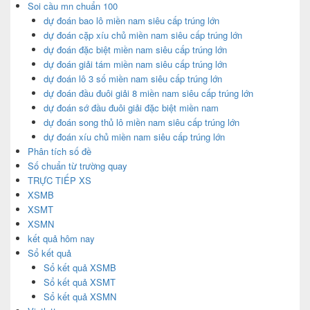
Soi cầu mn chuẩn 100
dự đoán bao lô miền nam siêu cấp trúng lớn
dự đoán cặp xíu chủ miền nam siêu cấp trúng lớn
dự đoán đặc biệt miền nam siêu cấp trúng lớn
dự đoán giải tám miền nam siêu cấp trúng lớn
dự đoán lô 3 số miền nam siêu cấp trúng lớn
dự đoán đầu đuôi giải 8 miền nam siêu cấp trúng lớn
dự đoán sớ đầu đuôi giải đặc biệt miền nam
dự đoán song thủ lô miền nam siêu cấp trúng lớn
dự đoán xíu chủ miền nam siêu cấp trúng lớn
Phân tích số đề
Số chuẩn từ trường quay
TRỰC TIẾP XS
XSMB
XSMT
XSMN
kết quả hôm nay
Sổ kết quả
Sổ kết quả XSMB
Sổ kết quả XSMT
Sổ kết quả XSMN