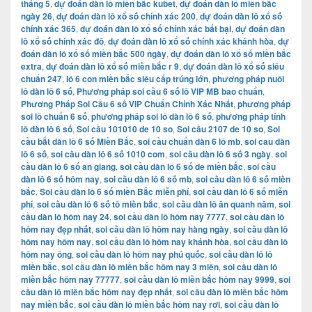
tháng 5
,
dự đoán dàn lô miền bắc kubet
,
dự đoán dàn lô miền bắc
ngày 26
,
dự đoán dàn lô xổ số chính xác 200
,
dự đoán dàn lô xổ số
chính xác 365
,
dự đoán dàn lô xổ số chính xác bất bại
,
dự đoán dàn
lô xổ số chính xác đô
,
dự đoán dàn lô xổ số chính xác khánh hòa
,
dự
đoán dàn lô xổ số miền bắc 500 ngày
,
dự đoán dàn lô xổ số miền bắc
extra
,
dự đoán dàn lô xổ số miền bắc r 9
,
dự đoán dàn lô xổ số siêu
chuẩn 247
,
lô 6 con miền bắc siêu cấp trúng lớn
,
phương pháp nuôi
lô dàn lô 6 số
,
Phương pháp soi cầu 6 số lô VIP MB bao chuẩn
,
Phương Pháp Soi Cầu 6 số VIP Chuẩn Chính Xác Nhất
,
phương pháp
soi lô chuẩn 6 số
,
phương pháp soi lô dàn lô 6 số
,
phương pháp tính
lô dàn lô 6 số
,
Soi cầu 101010 de 10 so
,
Soi cầu 2107 de 10 so
,
Soi
cầu bắt dàn lô 6 số Miền Bắc
,
soi cầu chuẩn dàn 6 lô mb
,
soi cau dàn
lô 6 số
,
soi cầu dàn lô 6 số 1010 com
,
soi cầu dàn lô 6 số 3 ngày
,
soi
cầu dàn lô 6 số an giang
,
soi cầu dàn lô 6 số de miền bắc
,
soi cầu
dàn lô 6 số hôm nay
,
soi cầu dàn lô 6 số mb
,
soi cầu dàn lô 6 số miền
bắc
,
Soi cầu dàn lô 6 số miền Bắc miễn phí
,
soi cầu dàn lô 6 số miễn
phí
,
soi cầu dàn lô 6 số tô miền bắc
,
soi cầu dàn lô ăn quanh năm
,
soi
cầu dàn lô hôm nay 24
,
soi cầu dàn lô hôm nay 7777
,
soi cầu dàn lô
hôm nay đẹp nhất
,
soi cầu dàn lô hôm nay hàng ngày
,
soi cầu dàn lô
hôm nay hôm nay
,
soi cầu dàn lô hôm nay khánh hòa
,
soi cầu dàn lô
hôm nay ông
,
soi cầu dàn lô hôm nay phú quốc
,
soi cầu dàn lô lô
miền bắc
,
soi cầu dàn lô miền bắc hôm nay 3 miền
,
soi cầu dàn lô
miền bắc hôm nay 77777
,
soi cầu dàn lô miền bắc hôm nay 9999
,
soi
cầu dàn lô miền bắc hôm nay đẹp nhất
,
soi cầu dàn lô miền bắc hôm
nay miền bắc
,
soi cầu dàn lô miền bắc hôm nay rơi
,
soi cầu dàn lô