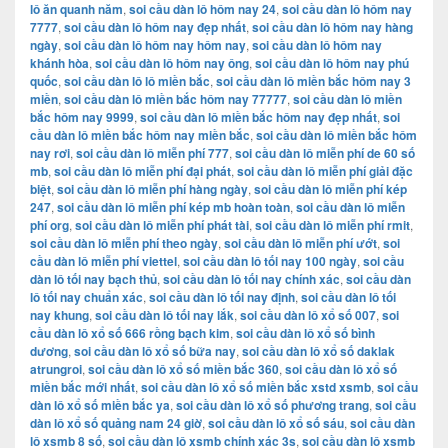
lô ăn quanh năm
,
soi cầu dàn lô hôm nay 24
,
soi cầu dàn lô hôm nay
7777
,
soi cầu dàn lô hôm nay đẹp nhất
,
soi cầu dàn lô hôm nay hàng
ngày
,
soi cầu dàn lô hôm nay hôm nay
,
soi cầu dàn lô hôm nay
khánh hòa
,
soi cầu dàn lô hôm nay ông
,
soi cầu dàn lô hôm nay phú
quốc
,
soi cầu dàn lô lô miền bắc
,
soi cầu dàn lô miền bắc hôm nay 3
miền
,
soi cầu dàn lô miền bắc hôm nay 77777
,
soi cầu dàn lô miền
bắc hôm nay 9999
,
soi cầu dàn lô miền bắc hôm nay đẹp nhất
,
soi
cầu dàn lô miền bắc hôm nay miền bắc
,
soi cầu dàn lô miền bắc hôm
nay rơi
,
soi cầu dàn lô miễn phí 777
,
soi cầu dàn lô miễn phí de 60 số
mb
,
soi cầu dàn lô miễn phí đại phát
,
soi cầu dàn lô miễn phí giải đặc
biệt
,
soi cầu dàn lô miễn phí hàng ngày
,
soi cầu dàn lô miễn phí kép
247
,
soi cầu dàn lô miễn phí kép mb hoàn toàn
,
soi cầu dàn lô miễn
phí org
,
soi cầu dàn lô miễn phí phát tài
,
soi cầu dàn lô miễn phí rmit
,
soi cầu dàn lô miễn phí theo ngày
,
soi cầu dàn lô miễn phí ướt
,
soi
cầu dàn lô miễn phí viettel
,
soi cầu dàn lô tối nay 100 ngày
,
soi cầu
dàn lô tối nay bạch thủ
,
soi cầu dàn lô tối nay chính xác
,
soi cầu dàn
lô tối nay chuẩn xác
,
soi cầu dàn lô tối nay định
,
soi cầu dàn lô tối
nay khung
,
soi cầu dàn lô tối nay lắk
,
soi cầu dàn lô xổ số 007
,
soi
cầu dàn lô xổ số 666 rồng bạch kim
,
soi cầu dàn lô xổ số bình
dương
,
soi cầu dàn lô xổ số bữa nay
,
soi cầu dàn lô xổ số daklak
atrungroi
,
soi cầu dàn lô xổ số miền bắc 360
,
soi cầu dàn lô xổ số
miền bắc mới nhất
,
soi cầu dàn lô xổ số miền bắc xstd xsmb
,
soi cầu
dàn lô xổ số miền bắc ya
,
soi cầu dàn lô xổ số phương trang
,
soi cầu
dàn lô xổ số quảng nam 24 giờ
,
soi cầu dàn lô xổ số sáu
,
soi cầu dàn
lô xsmb 8 số
,
soi cầu dàn lô xsmb chính xác 3s
,
soi cầu dàn lô xsmb