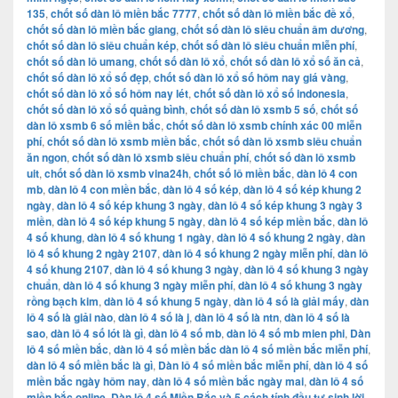
135
,
chốt số dàn lô miền bắc 7777
,
chốt số dàn lô miền bắc đề xổ
,
chốt số dàn lô miền bắc giang
,
chốt số dàn lô siêu chuẩn âm dương
,
chốt số dàn lô siêu chuẩn kép
,
chốt số dàn lô siêu chuẩn miễn phí
,
chốt số dàn lô umang
,
chốt số dàn lô xổ
,
chốt số dàn lô xổ số ăn cả
,
chốt số dàn lô xổ số đẹp
,
chốt số dàn lô xổ số hôm nay giá vàng
,
chốt số dàn lô xổ số hôm nay lét
,
chốt số dàn lô xổ số indonesia
,
chốt số dàn lô xổ số quảng bình
,
chốt số dàn lô xsmb 5 số
,
chốt số
dàn lô xsmb 6 số miền bắc
,
chốt số dàn lô xsmb chính xác 00 miễn
phí
,
chốt số dàn lô xsmb miền bắc
,
chốt số dàn lô xsmb siêu chuẩn
ăn ngon
,
chốt số dàn lô xsmb siêu chuẩn phí
,
chốt số dàn lô xsmb
uit
,
chốt số dàn lô xsmb vina24h
,
chốt số lô miền bắc
,
dàn lô 4 con
mb
,
dàn lô 4 con miền bắc
,
dàn lô 4 số kép
,
dàn lô 4 số kép khung 2
ngày
,
dàn lô 4 số kép khung 3 ngày
,
dàn lô 4 số kép khung 3 ngày 3
miền
,
dàn lô 4 số kép khung 5 ngày
,
dàn lô 4 số kép miền bắc
,
dàn lô
4 số khung
,
dàn lô 4 số khung 1 ngày
,
dàn lô 4 số khung 2 ngày
,
dàn
lô 4 số khung 2 ngày 2107
,
dàn lô 4 số khung 2 ngày miễn phí
,
dàn lô
4 số khung 2107
,
dàn lô 4 số khung 3 ngày
,
dàn lô 4 số khung 3 ngày
chuẩn
,
dàn lô 4 số khung 3 ngày miễn phí
,
dàn lô 4 số khung 3 ngày
rồng bạch kim
,
dàn lô 4 số khung 5 ngày
,
dàn lô 4 số là giải mấy
,
dàn
lô 4 số là giải nào
,
dàn lô 4 số là j
,
dàn lô 4 số là ntn
,
dàn lô 4 số là
sao
,
dàn lô 4 số lót là gì
,
dàn lô 4 số mb
,
dàn lô 4 số mb mien phi
,
Dàn
lô 4 số miền bắc
,
dàn lô 4 số miền bắc dàn lô 4 số miền bắc miễn phí
,
dàn lô 4 số miền bắc là gì
,
Dàn lô 4 số miền bắc miễn phí
,
dàn lô 4 số
miền bắc ngày hôm nay
,
dàn lô 4 số miền bắc ngày mai
,
dàn lô 4 số
miền bắc online
,
Dàn lô 4 số Miền Bắc và 5 cách tính đầu tư sinh lời