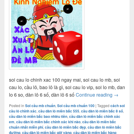
soi cau lo chinh xac 100 ngay mai, soi cau lo mb, soi
cau lo, cầu lô, bao lô là gì, soi cau lo vip, soi lo mb, dan
dự đoán d
lo 6 so, dàn lô 6 số, dàn lô 6 số
Continue reading
→
Posted in
Soi cầu mb chuẩn
,
Soi cầu mb chuẩn 100
|
Tagged
cách soi
cầu lô chính xác
,
cầu dàn lô miền bắc 555
,
cầu dàn lô miền bắc 8 số
,
cầu dàn lô miền bắc bao nhiêu tiền
,
cầu dàn lô miền bắc chính xác
em
,
cầu dàn lô miền bắc chính xác khi nào
,
cầu dàn lô miền bắc
chuẩn nhất miễn phí
,
cầu dàn lô miền bắc đẹp
,
cầu dàn lô miền bắc
đường
,
cầu dàn lô miền bắc giờ vàng
,
cầu dàn lô miền bắc hàng