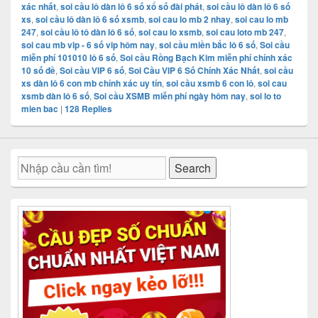
xác nhất
,
soi cầu lô dàn lô 6 số xổ số đài phát
,
soi cầu lô dàn lô 6 số
xs
,
soi cầu lô dàn lô 6 số xsmb
,
soi cau lo mb 2 nhay
,
soi cau lo mb
247
,
soi cầu lô tô dàn lô 6 số
,
soi cau lo xsmb
,
soi cau loto mb 247
,
soi cau mb vip - 6 số vip hôm nay
,
soi cầu miền bắc lô 6 số
,
Soi cầu
miễn phí 101010 lô 6 số
,
Soi cầu Rồng Bạch Kim miễn phí chính xác
10 số đề
,
Soi cầu VIP 6 số
,
Soi Cầu VIP 6 Số Chính Xác Nhất
,
soi cầu
xs dàn lô 6 con mb chính xác uy tín
,
soi cầu xsmb 6 con lô
,
soi cau
xsmb dàn lô 6 số
,
Soi cầu XSMB miễn phí ngày hôm nay
,
soi lo to
mien bac
|
128
Replies
Search