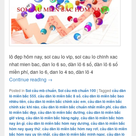
lô đẹp hôm nay, soi cau lo vip, soi cau lo chinh xac
nhat mien bac, dan lo 6 so, dàn lô 6 số, dàn lô 6 số
miền phí, dan lo 6, dan lo 4 so, dàn lô 4
dự đoán dàn lô 6 con miền bắc siêu cấp t
Continue reading
→
Posted in
Soi cầu mb chuẩn
,
Soi cầu mb chuẩn 100
|
Tagged
cầu dàn
lô miền bắc 555
,
cầu dàn lô miền bắc 8 số
,
cầu dàn lô miền bắc bao
nhiêu tiền
,
cầu dàn lô miền bắc chính xác em
,
cầu dàn lô miền bắc
chính xác khi nào
,
cầu dàn lô miền bắc chuẩn nhất miễn phí
,
cầu dàn
lô miền bắc đẹp
,
cầu dàn lô miền bắc đường
,
cầu dàn lô miền bắc
giờ vàng
,
cầu dàn lô miền bắc hàng ngày
,
cầu dàn lô miền bắc hôm
nay ăn gì
,
cầu dàn lô miền bắc hôm nay dương
,
cầu dàn lô miền bắc
hôm nay quay thử
,
cầu dàn lô miền bắc hôm nay rơi
,
cầu dàn lô miền
bắc hôm nay uy tín nhất
,
cầu dàn lô miền bắc minh ngọc
,
cầu dàn lô