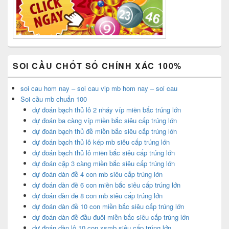
SOI CẦU CHỐT SỐ CHÍNH XÁC 100%
soi cau hom nay – soi cau vip mb hom nay – soi cau
Soi cầu mb chuẩn 100
dự đoán bạch thủ lô 2 nháy víp miền bắc trúng lớn
dự đoán ba càng víp miền bắc siêu cấp trúng lớn
dự đoán bạch thủ đề miền bắc siêu cấp trúng lớn
dự đoán bạch thủ lô kép mb siêu cấp trúng lớn
dự đoán bạch thủ lô miền bắc siêu cấp trúng lớn
dự đoán cặp 3 càng miền bắc siêu cấp trúng lớn
dự đoán dàn đề 4 con mb siêu cấp trúng lớn
dự đoán dàn đề 6 con miền bắc siêu cấp trúng lớn
dự đoán dàn đề 8 con mb siêu cấp trúng lớn
dự đoán dàn đề 10 con miền bắc siêu cấp trúng lớn
dự đoán dàn đề đầu đuôi miền bắc siêu cấp trúng lớn
dự đoán dàn lô 10 con xsmb siêu cấp trúng lớn