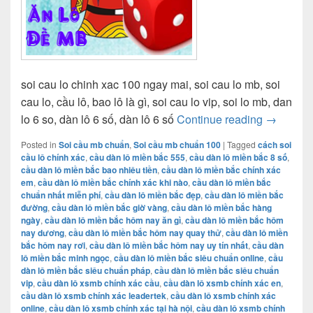
soi cau lo chinh xac 100 ngay mai, soi cau lo mb, soi
cau lo, cầu lô, bao lô là gì, soi cau lo vip, soi lo mb, dan
dự đoán d
lo 6 so, dàn lô 6 số, dàn lô 6 số
Continue reading
→
Posted in
Soi cầu mb chuẩn
,
Soi cầu mb chuẩn 100
|
Tagged
cách soi
cầu lô chính xác
,
cầu dàn lô miền bắc 555
,
cầu dàn lô miền bắc 8 số
,
cầu dàn lô miền bắc bao nhiêu tiền
,
cầu dàn lô miền bắc chính xác
em
,
cầu dàn lô miền bắc chính xác khi nào
,
cầu dàn lô miền bắc
chuẩn nhất miễn phí
,
cầu dàn lô miền bắc đẹp
,
cầu dàn lô miền bắc
đường
,
cầu dàn lô miền bắc giờ vàng
,
cầu dàn lô miền bắc hàng
ngày
,
cầu dàn lô miền bắc hôm nay ăn gì
,
cầu dàn lô miền bắc hôm
nay dương
,
cầu dàn lô miền bắc hôm nay quay thử
,
cầu dàn lô miền
bắc hôm nay rơi
,
cầu dàn lô miền bắc hôm nay uy tín nhất
,
cầu dàn
lô miền bắc minh ngọc
,
cầu dàn lô miền bắc siêu chuẩn online
,
cầu
dàn lô miền bắc siêu chuẩn pháp
,
cầu dàn lô miền bắc siêu chuẩn
vip
,
cầu dàn lô xsmb chính xác cầu
,
cầu dàn lô xsmb chính xác en
,
cầu dàn lô xsmb chính xác leadertek
,
cầu dàn lô xsmb chính xác
online
,
cầu dàn lô xsmb chính xác tại hà nội
,
cầu dàn lô xsmb chính