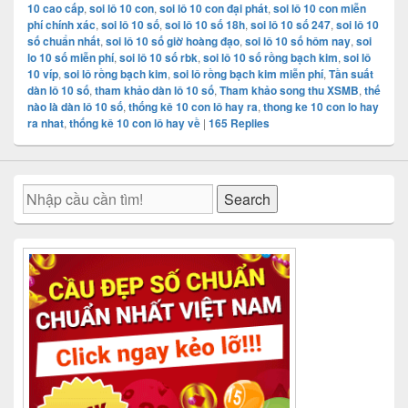
10 cao cấp
,
soi lô 10 con
,
soi lô 10 con đại phát
,
soi lô 10 con miễn
phí chính xác
,
soi lô 10 số
,
soi lô 10 số 18h
,
soi lô 10 số 247
,
soi lô 10
số chuẩn nhất
,
soi lô 10 số giờ hoàng đạo
,
soi lô 10 số hôm nay
,
soi
lo 10 số miễn phí
,
soi lô 10 số rbk
,
soi lô 10 số rồng bạch kim
,
soi lô
10 víp
,
soi lô rồng bạch kim
,
soi lô rồng bạch kim miễn phí
,
Tần suất
dàn lô 10 số
,
tham khảo dàn lô 10 số
,
Tham khảo song thu XSMB
,
thế
nào là dàn lô 10 số
,
thống kê 10 con lô hay ra
,
thong ke 10 con lo hay
ra nhat
,
thống kê 10 con lô hay về
|
165
Replies
Search