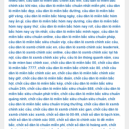
nhiêu tiền
,
cầu dàn lô miền bắc chính xác em
,
cầu dàn lô miền bắc
chính xác khi nào
,
cầu dàn lô miền bắc chuẩn nhất miễn phí
,
cầu dàn
lô miền bắc đẹp
,
cầu dàn lô miền bắc đường
,
cầu dàn lô miền bắc
giờ vàng
,
cầu dàn lô miền bắc hàng ngày
,
cầu dàn lô miền bắc hôm
nay ăn gì
,
cầu dàn lô miền bắc hôm nay dương
,
cầu dàn lô miền bắc
hôm nay quay thử
,
cầu dàn lô miền bắc hôm nay rơi
,
cầu dàn lô miền
bắc hôm nay uy tín nhất
,
cầu dàn lô miền bắc minh ngọc
,
cầu dàn lô
miền bắc siêu chuẩn online
,
cầu dàn lô miền bắc siêu chuẩn pháp
,
cầu dàn lô miền bắc siêu chuẩn vip
,
cầu dàn lô xsmb chính xác cầu
,
cầu dàn lô xsmb chính xác en
,
cầu dàn lô xsmb chính xác leadertek
,
cầu dàn lô xsmb chính xác online
,
cầu dàn lô xsmb chính xác tại hà
nội
,
cầu dàn lô xsmb chính xác yếu
,
cầu lô ăn thông quanh năm
,
cau
lo de mien bac chinh xac
,
chốt cầu dàn lô miền bắc 00
,
chốt cầu dàn
lô miền bắc 7777
,
chốt cầu dàn lô miền bắc chính xác 80
,
chốt cầu
dàn lô miền bắc chính xác an
,
chốt cầu dàn lô miền bắc chính xác
bây giờ
,
chốt cầu dàn lô miền bắc đoán
,
chốt cầu dàn lô miền bắc
hội
,
chốt cầu dàn lô miền bắc kép
,
chốt cầu dàn lô miền bắc siêu
chuẩn 24h
,
chốt cầu dàn lô miền bắc siêu chuẩn 888
,
chốt cầu dàn lô
miền bắc siêu chuẩn phát triển
,
chốt cầu dàn lô miền bắc siêu chuẩn
quảng ninh
,
chốt cầu dàn lô miền bắc siêu chuẩn siêu chuẩn
,
chốt
cầu dàn lô miền bắc siêu chuẩn trúng thưởng
,
chốt cầu dàn lô xsmb
chính xác cầu
,
chốt cầu dàn lô xsmb chính xác gan
,
chốt cầu dàn lô
xsmb chính xác xsmb
,
chốt số dàn lô 00-99
,
chốt số dàn lô bạch kim
,
chốt số dàn lô chính xác 000
,
chốt số dàn lô chính xác lô đề miền
bắc
,
chốt số dàn lô chuẩn miễn phí
,
chốt số dàn lô hoàng anh
,
chốt