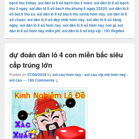
bach thu 2nhay
,
soi dàn lô 8 số bach thu 3 mien
,
soi dàn lô 8 số bach
thu 3 ngay
,
soi dàn lô 8 số bach thu khung 5 ngay 22020
,
soi dàn lô 8
số bach thu xo
,
soi dàn lô 8 số bach thu xsmb hom nay
,
soi dàn lô 8
số chuan
,
soi dàn lô 8 số đẹp nhất hôm nay
,
soi dàn lô 8 số hàng
ngày
,
soi dàn lô 8 số hom nay
,
soi dàn lô 8 số hôm nay con gì
,
soi
dàn lô 8 số hôm nay miễn phí
,
soi dàn lô 8 số kép vip
|
193
Replies
dự đoán dàn lô 4 con miền bắc siêu
cấp trúng lớn
Posted on
07/08/2026
by
soi cau hom nay - soi cau vip mb hom nay -
soi cau
—
180 Comments ↓