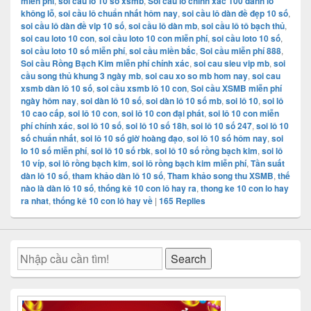
miễn phí
,
soi cầu lô 10 số xsmb
,
Soi cầu lô chính xác 100 đánh lô
không lỗ
,
soi cầu lô chuẩn nhất hôm nay
,
soi cầu lô dàn đề đẹp 10 số
,
soi cầu lô dàn đề vip 10 số
,
soi cầu lô dàn mb
,
soi cầu lô tô bạch thủ
,
soi cau loto 10 con
,
soi cầu loto 10 con miễn phí
,
soi cầu loto 10 số
,
soi cầu loto 10 số miễn phí
,
soi cầu miền bắc
,
Soi cầu miễn phí 888
,
Soi cầu Rồng Bạch Kim miễn phí chính xác
,
soi cau sieu vip mb
,
soi
cầu song thủ khung 3 ngày mb
,
soi cau xo so mb hom nay
,
soi cau
xsmb dàn lô 10 số
,
soi cầu xsmb lô 10 con
,
Soi cầu XSMB miễn phí
ngày hôm nay
,
soi dàn lô 10 số
,
soi dàn lô 10 số mb
,
soi lô 10
,
soi lô
10 cao cấp
,
soi lô 10 con
,
soi lô 10 con đại phát
,
soi lô 10 con miễn
phí chính xác
,
soi lô 10 số
,
soi lô 10 số 18h
,
soi lô 10 số 247
,
soi lô 10
số chuẩn nhất
,
soi lô 10 số giờ hoàng đạo
,
soi lô 10 số hôm nay
,
soi
lo 10 số miễn phí
,
soi lô 10 số rbk
,
soi lô 10 số rồng bạch kim
,
soi lô
10 víp
,
soi lô rồng bạch kim
,
soi lô rồng bạch kim miễn phí
,
Tần suất
dàn lô 10 số
,
tham khảo dàn lô 10 số
,
Tham khảo song thu XSMB
,
thế
nào là dàn lô 10 số
,
thống kê 10 con lô hay ra
,
thong ke 10 con lo hay
ra nhat
,
thống kê 10 con lô hay về
|
165
Replies
Search