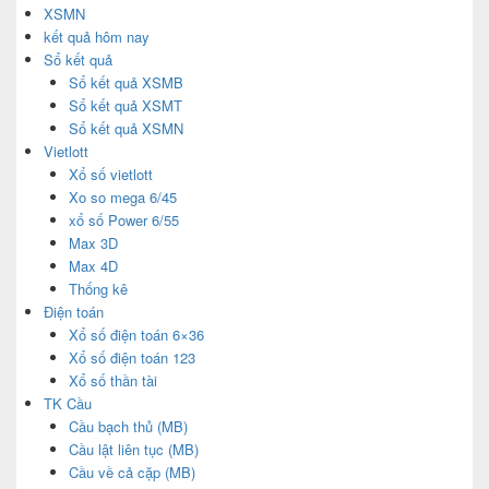
XSMN
kết quả hôm nay
Sổ kết quả
Sổ kết quả XSMB
Sổ kết quả XSMT
Sổ kết quả XSMN
Vietlott
Xổ số vietlott
Xo so mega 6/45
xổ số Power 6/55
Max 3D
Max 4D
Thống kê
Điện toán
Xổ số điện toán 6×36
Xổ số điện toán 123
Xổ số thần tài
TK Cầu
Cầu bạch thủ (MB)
Cầu lật liên tục (MB)
Cầu về cả cặp (MB)