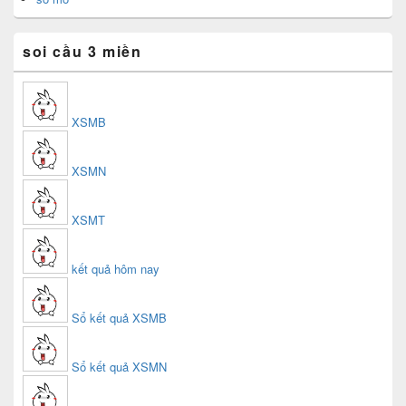
soi cầu 3 miền
XSMB
XSMN
XSMT
kết quả hôm nay
Sổ kết quả XSMB
Sổ kết quả XSMN