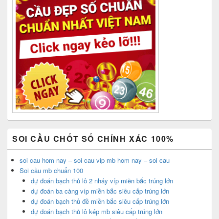
SOI CẦU CHỐT SỐ CHÍNH XÁC 100%
soi cau hom nay – soi cau vip mb hom nay – soi cau
Soi cầu mb chuẩn 100
dự đoán bạch thủ lô 2 nháy víp miền bắc trúng lớn
dự đoán ba càng víp miền bắc siêu cấp trúng lớn
dự đoán bạch thủ đề miền bắc siêu cấp trúng lớn
dự đoán bạch thủ lô kép mb siêu cấp trúng lớn