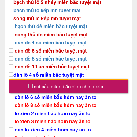
bạch thủ lô 2 nháy miền bắc tuyệt mật
bạch thủ lô kép mb tuyệt mật
song thủ lô kép mb tuyệt mật
bạch thủ đề miền bắc tuyệt mật
song thủ đề miền bắc tuyệt mật
dàn đề 4 số miền bắc tuyệt mật
dàn đề 6 số miền bắc tuyệt mật
dàn đề 8 số miền bắc tuyệt mật
dàn đề 10 số miền bắc tuyệt mật
dàn lô 4 số miền bắc tuyệt mật
soi cầu miền bắc siêu chính xác
dàn lô 6 số miền bắc hôm nay ăn to
dàn lô 8 số miền bắc hôm nay ăn to
lô xiên 2 miền bắc hôm nay ăn to
lô xiên 3 miền bắc hôm nay ăn to
dàn lô xiên 4 miền hôm nay ăn to