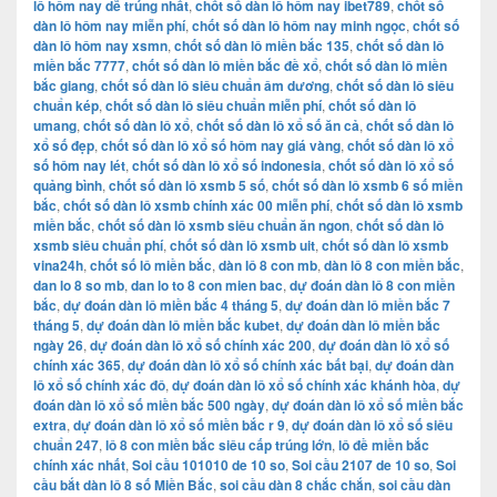
lô hôm nay dễ trúng nhất
,
chốt số dàn lô hôm nay ibet789
,
chốt số
dàn lô hôm nay miễn phí
,
chốt số dàn lô hôm nay minh ngọc
,
chốt số
dàn lô hôm nay xsmn
,
chốt số dàn lô miền bắc 135
,
chốt số dàn lô
miền bắc 7777
,
chốt số dàn lô miền bắc đề xổ
,
chốt số dàn lô miền
bắc giang
,
chốt số dàn lô siêu chuẩn âm dương
,
chốt số dàn lô siêu
chuẩn kép
,
chốt số dàn lô siêu chuẩn miễn phí
,
chốt số dàn lô
umang
,
chốt số dàn lô xổ
,
chốt số dàn lô xổ số ăn cả
,
chốt số dàn lô
xổ số đẹp
,
chốt số dàn lô xổ số hôm nay giá vàng
,
chốt số dàn lô xổ
số hôm nay lét
,
chốt số dàn lô xổ số indonesia
,
chốt số dàn lô xổ số
quảng bình
,
chốt số dàn lô xsmb 5 số
,
chốt số dàn lô xsmb 6 số miền
bắc
,
chốt số dàn lô xsmb chính xác 00 miễn phí
,
chốt số dàn lô xsmb
miền bắc
,
chốt số dàn lô xsmb siêu chuẩn ăn ngon
,
chốt số dàn lô
xsmb siêu chuẩn phí
,
chốt số dàn lô xsmb uit
,
chốt số dàn lô xsmb
vina24h
,
chốt số lô miền bắc
,
dàn lô 8 con mb
,
dàn lô 8 con miền bắc
,
dan lo 8 so mb
,
dan lo to 8 con mien bac
,
dự đoán dàn lô 8 con miền
bắc
,
dự đoán dàn lô miền bắc 4 tháng 5
,
dự đoán dàn lô miền bắc 7
tháng 5
,
dự đoán dàn lô miền bắc kubet
,
dự đoán dàn lô miền bắc
ngày 26
,
dự đoán dàn lô xổ số chính xác 200
,
dự đoán dàn lô xổ số
chính xác 365
,
dự đoán dàn lô xổ số chính xác bất bại
,
dự đoán dàn
lô xổ số chính xác đô
,
dự đoán dàn lô xổ số chính xác khánh hòa
,
dự
đoán dàn lô xổ số miền bắc 500 ngày
,
dự đoán dàn lô xổ số miền bắc
extra
,
dự đoán dàn lô xổ số miền bắc r 9
,
dự đoán dàn lô xổ số siêu
chuẩn 247
,
lô 8 con miền bắc siêu cấp trúng lớn
,
lô đề miền bắc
chính xác nhất
,
Soi cầu 101010 de 10 so
,
Soi cầu 2107 de 10 so
,
Soi
cầu bắt dàn lô 8 số Miền Bắc
,
soi cầu dàn 8 chắc chắn
,
soi cầu dàn