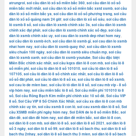
atrungroi
,
soi cầu dàn lô xổ số miền bắc 360
,
soi cầu dàn lô xổ số
miền bắc mới nhất
,
soi cầu dàn lô xổ số miền bắc xstd xsmb
,
soi cầu
dàn lô xổ số miền bắc ya
,
soi cầu dàn lô xổ số phương trang
,
soi cầu
dàn lô xổ số quảng nam 24 giờ
,
soi cầu dàn lô xổ số sáu
,
soi cầu dàn
lô xsmb 8 số
,
soi cầu dàn lô xsmb chính xác 3s
,
soi cầu dàn lô xsmb
chính xác đại phát
,
soi cầu dàn lô xsmb chính xác số đẹp
,
soi cầu
dàn lô xsmb chính xác uy
,
soi cau dàn lo xsmb dep nhat hom nay
,
soi cầu dàn lô xsmb êch
,
soi cầu dàn lô xsmb gì
,
soi cau dàn lo xsmb
nhat hom nay
,
soi cầu dàn lô xsmb quay thử
,
soi cầu dàn lô xsmb
siêu chuẩn 100 ngày
,
soi cầu dàn lô xsmb siêu chuẩn mp
,
soi cầu
dàn lô xsmb xanh
,
soi cầu dàn lô xsmb youtube
,
Soi cầu đặc biệt
Miền Bắc chính xác nhất
,
soi cầu kqxs dàn lô 8 con mb
,
soi cầu lô 8
số miễn phí
,
soi cầu lô dàn lô 8 số 101010
,
soi cầu lô dàn lô 8 số
107105
,
soi cầu lô dàn lô 8 số chính xác nhất
,
soi cầu lô dàn lô 8 số
xổ số đài phát
,
soi cầu lô dàn lô 8 số xs
,
soi cầu lô dàn lô 8 số xsmb
,
soi cau lo de mien bac
,
soi cầu lô tô dàn lô 8 số
,
soi cau mb vip - 8 số
vip hôm nay
,
soi cầu miền bắc lô 8 số
,
Soi cầu miễn phí 101010 lô 8
số
,
Soi cầu Rồng Bạch Kim miễn phí chính xác 10 số đề
,
Soi cầu VIP
8 số
,
Soi Cầu VIP 8 Số Chính Xác Nhất
,
soi cầu xs dàn lô 8 con mb
chính xác uy tín
,
soi cầu xsmb 8 con lô
,
soi cau xsmb dàn lô 8 số
,
Soi
cầu XSMB miễn phí ngày hôm nay
,
Soi DÀN de lo 8 số miền Bắc
,
soi
dàn đề
,
soi dàn đề hôm nay
,
soi dàn đề miền bắc
,
soi dàn lô 8 con
,
soi dàn lô 8 con mb
,
soi dàn lô 8 số
,
soi dàn lô 8 số 2021
,
soi dàn lô 8
số 3 ngày
,
soi dàn lô 8 số 99
,
soi dàn lô 8 số bach thu
,
soi dàn lô 8 số
bach thu 2nhay
,
soi dàn lô 8 số bach thu 3 mien
,
soi dàn lô 8 số bach