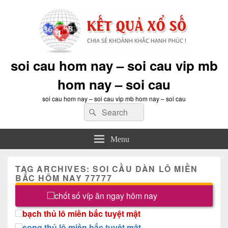
soi cau hom nay – soi cau vip mb
hom nay – soi cau
soi cau hom nay – soi cau vip mb hom nay – soi cau
Search
Search
for:
Menu
TAG ARCHIVES:
SOI CẦU DÀN LÔ MIỀN
BẮC HÔM NAY 77777
chốt số víp ăn ngay hôm nay
bạch thủ lô miền bắc tuyệt mật
song thủ lô miền bắc tuyệt mật