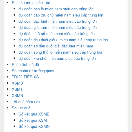
Soi cầu mn chuẩn 100
dự đoán bao lô miền nam siêu cấp trúng lớn
dự đoán cặp xíu chủ miền nam siêu cấp trúng lớn
dự đoán đặc biệt miền nam siêu cấp trúng lớn
dự đoán giải tám miền nam siêu cấp trúng lớn
dự đoán lô 3 số miền nam siêu cấp trúng lớn
dự đoán đầu đuôi giải 8 miền nam siêu cấp trúng lớn
dự đoán sớ đầu đuôi giải đặc biệt miền nam
dự đoán song thủ lô miền nam siêu cấp trúng lớn
dự đoán xíu chủ miền nam siêu cấp trúng lớn
Phân tích số đề
Số chuẩn từ trường quay
TRỰC TIẾP XS
XSMB
XSMT
XSMN
kết quả hôm nay
Sổ kết quả
Sổ kết quả XSMB
Sổ kết quả XSMT
Sổ kết quả XSMN