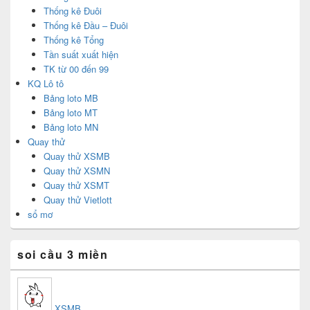
Thống kê Đuôi
Thống kê Đầu – Đuôi
Thống kê Tổng
Tần suất xuất hiện
TK từ 00 đến 99
KQ Lô tô
Bảng loto MB
Bảng loto MT
Bảng loto MN
Quay thử
Quay thử XSMB
Quay thử XSMN
Quay thử XSMT
Quay thử Vietlott
sổ mơ
soi cầu 3 miền
XSMB