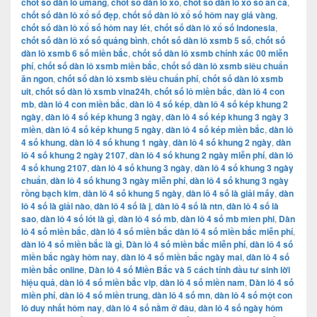
chốt số dàn lô umang
,
chốt số dàn lô xổ
,
chốt số dàn lô xổ số ăn cả
,
chốt số dàn lô xổ số đẹp
,
chốt số dàn lô xổ số hôm nay giá vàng
,
chốt số dàn lô xổ số hôm nay lét
,
chốt số dàn lô xổ số indonesia
,
chốt số dàn lô xổ số quảng bình
,
chốt số dàn lô xsmb 5 số
,
chốt số
dàn lô xsmb 6 số miền bắc
,
chốt số dàn lô xsmb chính xác 00 miễn
phí
,
chốt số dàn lô xsmb miền bắc
,
chốt số dàn lô xsmb siêu chuẩn
ăn ngon
,
chốt số dàn lô xsmb siêu chuẩn phí
,
chốt số dàn lô xsmb
uit
,
chốt số dàn lô xsmb vina24h
,
chốt số lô miền bắc
,
dàn lô 4 con
mb
,
dàn lô 4 con miền bắc
,
dàn lô 4 số kép
,
dàn lô 4 số kép khung 2
ngày
,
dàn lô 4 số kép khung 3 ngày
,
dàn lô 4 số kép khung 3 ngày 3
miền
,
dàn lô 4 số kép khung 5 ngày
,
dàn lô 4 số kép miền bắc
,
dàn lô
4 số khung
,
dàn lô 4 số khung 1 ngày
,
dàn lô 4 số khung 2 ngày
,
dàn
lô 4 số khung 2 ngày 2107
,
dàn lô 4 số khung 2 ngày miễn phí
,
dàn lô
4 số khung 2107
,
dàn lô 4 số khung 3 ngày
,
dàn lô 4 số khung 3 ngày
chuẩn
,
dàn lô 4 số khung 3 ngày miễn phí
,
dàn lô 4 số khung 3 ngày
rồng bạch kim
,
dàn lô 4 số khung 5 ngày
,
dàn lô 4 số là giải mấy
,
dàn
lô 4 số là giải nào
,
dàn lô 4 số là j
,
dàn lô 4 số là ntn
,
dàn lô 4 số là
sao
,
dàn lô 4 số lót là gì
,
dàn lô 4 số mb
,
dàn lô 4 số mb mien phi
,
Dàn
lô 4 số miền bắc
,
dàn lô 4 số miền bắc dàn lô 4 số miền bắc miễn phí
,
dàn lô 4 số miền bắc là gì
,
Dàn lô 4 số miền bắc miễn phí
,
dàn lô 4 số
miền bắc ngày hôm nay
,
dàn lô 4 số miền bắc ngày mai
,
dàn lô 4 số
miền bắc online
,
Dàn lô 4 số Miền Bắc và 5 cách tính đầu tư sinh lời
hiệu quả
,
dàn lô 4 số miền bắc vip
,
dàn lô 4 số miền nam
,
Dàn lô 4 số
miền phí
,
dàn lô 4 số miền trung
,
dàn lô 4 số mn
,
dàn lô 4 số một con
lô duy nhất hôm nay
,
dàn lô 4 số nằm ở đâu
,
dàn lô 4 số ngày hôm