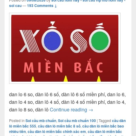
09/08/2026
soi cau hom nay - soi cau vip mb hom nay -
soi cau
—
193 Comments ↓
dan lo 6 so, dàn lô 6 số, dàn lô 6 số miền phí, dan lo 6,
dan lo 4 so, dàn lô 4 số, dàn lô 4 số miền phí, dan lo 4,
dự đoán dàn lô 8 con 
dan lo 8 so, dàn lô
Continue reading
→
Posted in
Soi cầu mb chuẩn
,
Soi cầu mb chuẩn 100
|
Tagged
cầu dàn
lô miền bắc 555
,
cầu dàn lô miền bắc 8 số
,
cầu dàn lô miền bắc bao
nhiêu tiền
,
cầu dàn lô miền bắc chính xác em
,
cầu dàn lô miền bắc