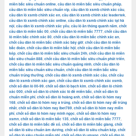
miền bắc siêu chuẩn online
,
cầu dàn lô miền bắc siêu chuẩn pháp
,
cầu dàn lô miền bắc siêu chuẩn vip
,
cầu dàn lô xsmb chính xác cầu
,
cầu dàn lô xsmb chính xác en
,
cầu dàn lô xsmb chính xác leadertek
,
cầu dàn lô xsmb chính xác online
,
cầu dàn lô xsmb chính xác tại hà
nội
,
cầu dàn lô xsmb chính xác yếu
,
cầu lô ăn thông quanh năm
,
chốt
cầu dàn lô miền bắc 00
,
chốt cầu dàn lô miền bắc 7777
,
chốt cầu dàn
lô miền bắc chính xác 80
,
chốt cầu dàn lô miền bắc chính xác an
,
chốt cầu dàn lô miền bắc chính xác bây giờ
,
chốt cầu dàn lô miền
bắc đoán
,
chốt cầu dàn lô miền bắc hội
,
chốt cầu dàn lô miền bắc
kép
,
chốt cầu dàn lô miền bắc siêu chuẩn 24h
,
chốt cầu dàn lô miền
bắc siêu chuẩn 888
,
chốt cầu dàn lô miền bắc siêu chuẩn phát triển
,
chốt cầu dàn lô miền bắc siêu chuẩn quảng ninh
,
chốt cầu dàn lô
miền bắc siêu chuẩn siêu chuẩn
,
chốt cầu dàn lô miền bắc siêu
chuẩn trúng thưởng
,
chốt cầu dàn lô xsmb chính xác cầu
,
chốt cầu
dàn lô xsmb chính xác gan
,
chốt cầu dàn lô xsmb chính xác xsmb
,
chốt số dàn lô 00-99
,
chốt số dàn lô bạch kim
,
chốt số dàn lô chính
xác 000
,
chốt số dàn lô chính xác lô đề miền bắc
,
chốt số dàn lô
chuẩn miễn phí
,
chốt số dàn lô hoàng anh
,
chốt số dàn lô hôm nay
168
,
chốt số dàn lô hôm nay a trúng
,
chốt số dàn lô hôm nay dễ trúng
nhất
,
chốt số dàn lô hôm nay ibet789
,
chốt số dàn lô hôm nay miễn
phí
,
chốt số dàn lô hôm nay minh ngọc
,
chốt số dàn lô hôm nay
xsmn
,
chốt số dàn lô miền bắc 135
,
chốt số dàn lô miền bắc 7777
,
chốt số dàn lô miền bắc đề xổ
,
chốt số dàn lô miền bắc giang
,
chốt
số dàn lô siêu chuẩn âm dương
,
chốt số dàn lô siêu chuẩn kép
,
chốt
số dàn lô siêu chuẩn miễn phí
,
chốt số dàn lô umang
,
chốt số dàn lô