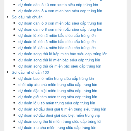
dự đoán dàn lô 10 con xsmb siêu cấp trúng lớn
dự đoán dàn lô 4 con miền bắc siêu cấp trúng lớn
Soi cầu mb chuẩn
dự đoán dàn lô 6 con miền bắc siêu cấp trúng lớn
dự đoán dàn lô 8 con miền bắc siêu cấp trúng lớn
dự đoán lô xiên 2 miền bắc siêu cấp trúng lớn
dự đoán lô xiên 3 miền bắc siêu cấp trúng lớn
dự đoán lô xiên 4 miền bắc siêu cấp trúng lớn
dự đoán song thủ lô kép miền bắc siêu cấp trúng lớn
dự đoán song thủ lô miền bắc siêu cấp trúng lớn
dự đoán song thủ đề miền bắc siêu cấp trúng lớn
Soi cầu mt chuẩn 100
dự đoán bao lô miền trung siêu cấp trúng lớn
chốt cặp xíu chủ miền trung siêu cấp trúng lớn
dự đoán đặc biệt miền trung siêu cấp trúng lớn
dự đoán giải tám miền trung siêu cấp trúng lớn
dự đoán lô 3 số miền trung siêu cấp trúng lớn
dự đoán sớ đầu đuôi giải 8 miền trung siêu trúng lớn
dự đoán sớ đầu đuôi giải đặc biệt miền trung víp
dự đoán song thủ lô miền trung siêu cấp trúng lớn
dự đoán xíu chủ miền trung siêu cấp trúng lớn