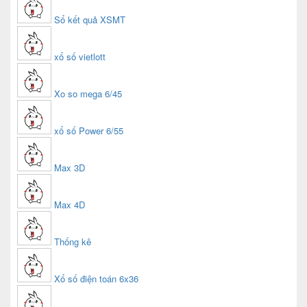
Sổ kết quả XSMT
xổ số vietlott
Xo so mega 6/45
xổ số Power 6/55
Max 3D
Max 4D
Thống kê
Xổ số điện toán 6x36