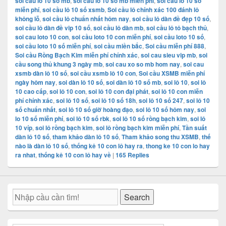
soi cầu lô 10 số mb
,
soi cầu lô 10 số mb miễn phí
,
soi cầu lô 10 số
miễn phí
,
soi cầu lô 10 số xsmb
,
Soi cầu lô chính xác 100 đánh lô
không lỗ
,
soi cầu lô chuẩn nhất hôm nay
,
soi cầu lô dàn đề đẹp 10 số
,
soi cầu lô dàn đề vip 10 số
,
soi cầu lô dàn mb
,
soi cầu lô tô bạch thủ
,
soi cau loto 10 con
,
soi cầu loto 10 con miễn phí
,
soi cầu loto 10 số
,
soi cầu loto 10 số miễn phí
,
soi cầu miền bắc
,
Soi cầu miễn phí 888
,
Soi cầu Rồng Bạch Kim miễn phí chính xác
,
soi cau sieu vip mb
,
soi
cầu song thủ khung 3 ngày mb
,
soi cau xo so mb hom nay
,
soi cau
xsmb dàn lô 10 số
,
soi cầu xsmb lô 10 con
,
Soi cầu XSMB miễn phí
ngày hôm nay
,
soi dàn lô 10 số
,
soi dàn lô 10 số mb
,
soi lô 10
,
soi lô
10 cao cấp
,
soi lô 10 con
,
soi lô 10 con đại phát
,
soi lô 10 con miễn
phí chính xác
,
soi lô 10 số
,
soi lô 10 số 18h
,
soi lô 10 số 247
,
soi lô 10
số chuẩn nhất
,
soi lô 10 số giờ hoàng đạo
,
soi lô 10 số hôm nay
,
soi
lo 10 số miễn phí
,
soi lô 10 số rbk
,
soi lô 10 số rồng bạch kim
,
soi lô
10 víp
,
soi lô rồng bạch kim
,
soi lô rồng bạch kim miễn phí
,
Tần suất
dàn lô 10 số
,
tham khảo dàn lô 10 số
,
Tham khảo song thu XSMB
,
thế
nào là dàn lô 10 số
,
thống kê 10 con lô hay ra
,
thong ke 10 con lo hay
ra nhat
,
thống kê 10 con lô hay về
|
165
Replies
Search