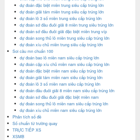
dự đoán đặc biệt miền trung siêu cấp trúng lớn
dự đoán giải tám miền trung siêu cấp trúng lớn
dự đoán lô 3 số miền trung siêu cấp trúng lớn
dự đoán sớ đầu đuôi giải 8 miền trung siêu trúng lớn
dự đoán sớ đầu đuôi giải đặc biệt miền trung víp
dự đoán song thủ lô miền trung siêu cấp trúng lớn
dự đoán xíu chủ miền trung siêu cấp trúng lớn
Soi cầu mn chuẩn 100
dự đoán bao lô miền nam siêu cấp trúng lớn
dự đoán cặp xíu chủ miền nam siêu cấp trúng lớn
dự đoán đặc biệt miền nam siêu cấp trúng lớn
dự đoán giải tám miền nam siêu cấp trúng lớn
dự đoán lô 3 số miền nam siêu cấp trúng lớn
dự đoán đầu đuôi giải 8 miền nam siêu cấp trúng lớn
dự đoán sớ đầu đuôi giải đặc biệt miền nam
dự đoán song thủ lô miền nam siêu cấp trúng lớn
dự đoán xíu chủ miền nam siêu cấp trúng lớn
Phân tích số đề
Số chuẩn từ trường quay
TRỰC TIẾP XS
XSMB