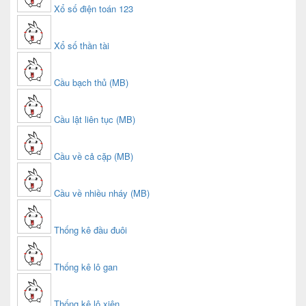
Xổ số điện toán 123
Xổ số thần tài
Cầu bạch thủ (MB)
Cầu lật liên tục (MB)
Cầu về cả cặp (MB)
Cầu về nhiều nháy (MB)
Thống kê đầu đuôi
Thống kê lô gan
Thống kê lô xiên