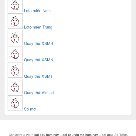
Loto miền Nam
Loto miền Trung
Quay thử XSMB
Quay thử XSMN
Quay thử XSMT
Quay thử Vietlott
Sổ mơ
Copyright © 2026
soi cau hom nay – soi cau vip mb hom nay – soi cau
. All Rights