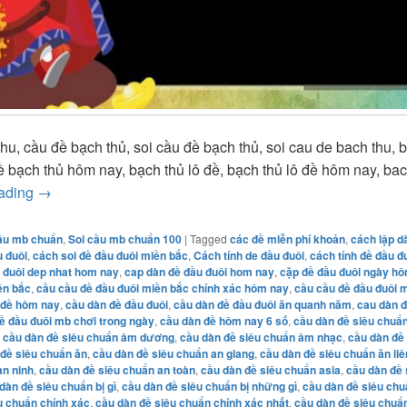
hu, cầu đề bạch thủ, soi cầu đề bạch thủ, soi cau de bach thu, 
ề bạch thủ hôm nay, bạch thủ lô đề, bạch thủ lô đề hôm nay, bac
dự đoán dàn đề đầu đuôi miền bắc siêu cấp trúng lớn
eading
→
ầu mb chuẩn
,
Soi cầu mb chuẩn 100
|
Tagged
các đề miễn phí khoản
,
cách lập d
u đuôi
,
cách soi đề đầu đuôi miền bắc
,
Cách tính de đầu đuôi
,
cách tính đề đầu đ
 đuôi dep nhat hom nay
,
cap dàn đề đầu đuôi hom nay
,
cặp đề đầu đuôi ngày h
ền bắc
,
cầu cầu đề đầu đuôi miền bắc chính xác hôm nay
,
cầu cầu đề đầu đuôi 
 đề hôm nay
,
cầu dàn đề đầu đuôi
,
cầu dàn đề đầu đuôi ăn quanh năm
,
cau dàn đ
ề đầu đuôi mb chơi trong ngày
,
cầu dàn đề hôm nay 6 số
,
cầu dàn đề siêu chuẩ
,
cầu dàn đề siêu chuẩn âm dương
,
cầu dàn đề siêu chuẩn âm nhạc
,
cầu dàn đề
đề siêu chuẩn ăn
,
cầu dàn đề siêu chuẩn an giang
,
cầu dàn đề siêu chuẩn ăn liê
an ninh
,
cầu dàn đề siêu chuẩn an toàn
,
cầu dàn đề siêu chuẩn asia
,
cầu dàn đề 
dàn đề siêu chuẩn bị gì
,
cầu dàn đề siêu chuẩn bị những gì
,
cầu dàn đề siêu ch
u chuẩn chính xác
,
cầu dàn đề siêu chuẩn chính xác nhất
,
cầu dàn đề siêu chuẩ