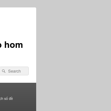
mb hom
Search
Search
for:
ch số đề