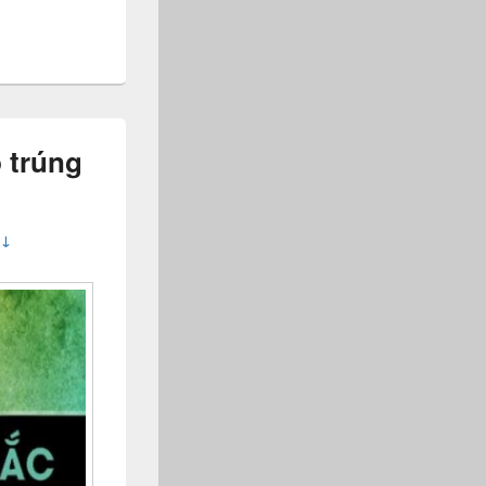
 trúng
 ↓