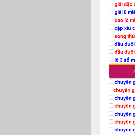
giải đặc 
giải 8 mi
bao lô m
cặp xỉu 
song thủ
đầu đuôi 
đầu đuôi
lô 3 số m
s
chuyên g
chuyên gi
chuyên g
chuyên g
chuyên g
chuyên g
chuyên g