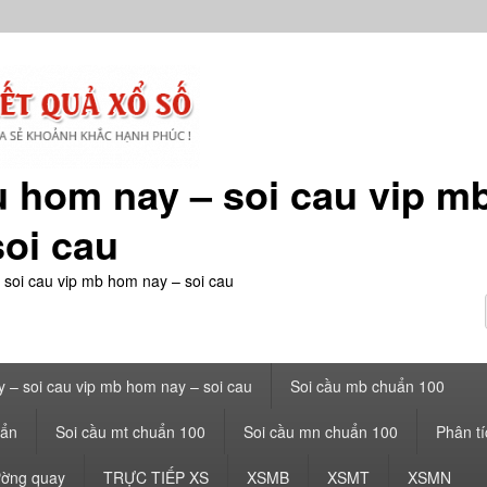
u hom nay – soi cau vip 
soi cau
 soi cau vip mb hom nay – soi cau
y – soi cau vip mb hom nay – soi cau
Soi cầu mb chuẩn 100
uẩn
Soi cầu mt chuẩn 100
Soi cầu mn chuẩn 100
Phân tí
ường quay
TRỰC TIẾP XS
XSMB
XSMT
XSMN