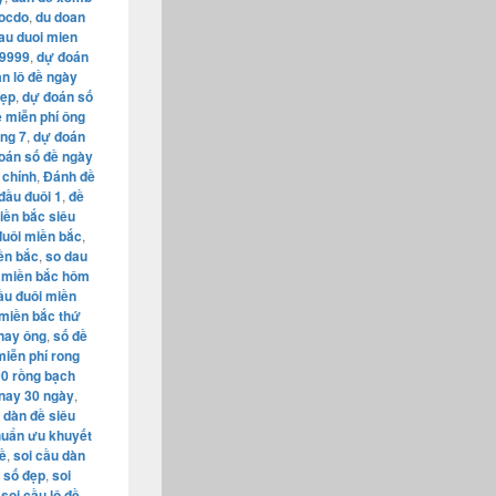
tocdo
,
du doan
au duoi mien
 9999
,
dự đoán
n lô đề ngày
đẹp
,
dự đoán số
 miễn phí ông
áng 7
,
dự đoán
oán số đề ngày
 chính
,
Đánh đề
đầu đuôi 1
,
đề
iền bắc siêu
đuôi miền bắc
,
ền bắc
,
so dau
i miền bắc hôm
ầu đuôi miền
 miền bắc thứ
nay ông
,
số đề
miễn phí rong
00 rồng bạch
 nay 30 ngày
,
 dàn đề siêu
huẩn ưu khuyết
đề
,
soi cầu dàn
 số đẹp
,
soi
,
soi cầu lô đề