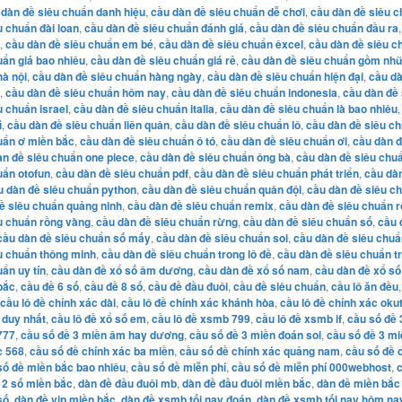
 dàn đề siêu chuẩn danh hiệu
,
cầu dàn đề siêu chuẩn dễ chơi
,
cầu dàn đề siêu c
u chuẩn đài loan
,
cầu dàn đề siêu chuẩn đánh giá
,
cầu dàn đề siêu chuẩn đầu ra
,
cầu dàn đề siêu chuẩn em bé
,
cầu dàn đề siêu chuẩn êxcel
,
cầu dàn đề siêu c
uẩn giá bao nhiêu
,
cầu dàn đề siêu chuẩn giá rẻ
,
cầu dàn đề siêu chuẩn gồm nhữ
hà nội
,
cầu dàn đề siêu chuẩn hàng ngày
,
cầu dàn đề siêu chuẩn hiện đại
,
cầu dà
,
cầu dàn đề siêu chuẩn hôm nay
,
cầu dàn đề siêu chuẩn indonesia
,
cầu dàn đề 
u chuẩn israel
,
cầu dàn đề siêu chuẩn italia
,
cầu dàn đề siêu chuẩn là bao nhiêu
ì
,
cầu dàn đề siêu chuẩn liên quân
,
cầu dàn đề siêu chuẩn lô
,
cầu dàn đề siêu ch
uẩn ơ miền bắc
,
cầu dàn đề siêu chuẩn ô tô
,
cầu dàn đề siêu chuẩn ơi
,
cầu dàn đ
àn đề siêu chuẩn one piece
,
cầu dàn đề siêu chuẩn ông bà
,
cầu dàn đề siêu chuẩ
uẩn otofun
,
cầu dàn đề siêu chuẩn pdf
,
cầu dàn đề siêu chuẩn phát triển
,
cầu dà
u dàn đề siêu chuẩn python
,
cầu dàn đề siêu chuẩn quân đội
,
cầu dàn đề siêu c
ề siêu chuẩn quảng ninh
,
cầu dàn đề siêu chuẩn remix
,
cầu dàn đề siêu chuẩn 
u chuẩn rồng vàng
,
cầu dàn đề siêu chuẩn rừng
,
cầu dàn đề siêu chuẩn số
,
cầu 
cầu dàn đề siêu chuẩn số mấy
,
cầu dàn đề siêu chuẩn soi
,
cầu dàn đề siêu chuẩ
u chuẩn thông minh
,
cầu dàn đề siêu chuẩn trong lô đề
,
cầu dàn đề siêu chuẩn t
ẩn uy tín
,
cầu dàn đề xổ số âm dương
,
cầu dàn đề xổ số nam
,
cầu dàn đề xổ số
bắc
,
cầu đề 6 số
,
cầu đề 8 số
,
cầu đề đầu đuôi
,
cầu đề siêu chuẩn
,
cầu lô ăn đều
cầu lô đề chính xác dài
,
cầu lô đề chính xác khánh hòa
,
cầu lô đề chính xác ok
 duy nhất
,
cầu lô đề xổ số em
,
cầu lô đề xsmb 799
,
cầu lô đề xsmb if
,
cầu số đề 
777
,
cầu số đề 3 miền âm hay dương
,
cầu số đề 3 miền đoán soi
,
cầu số đề 3 m
c 568
,
cầu số đề chính xác ba miền
,
cầu số đề chính xác quảng nam
,
cầu số đề 
số đề miền bắc bao nhiêu
,
cầu số đề miễn phí
,
cầu số đề miễn phí 000webhost
,
 2 số miền bắc
,
dàn đề đầu đuôi mb
,
dàn đề đầu đuôi miền bắc
,
dàn đề miền bắc
số
,
dàn đề vip miền bắc
,
dàn đề xsmb tối nay đoán
,
dàn đề xsmb tối nay hôm na