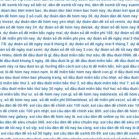
 đề xsmb tối nay số bất tử
,
dàn đề xsmb tối nay thủ
,
dàn đề xsmb tối nay xuan
 doan dac biet mien bac
,
du doan dac biet mien bac hom nay
,
du doan ket qua d
àn đề hôm nay 2 số cuối
,
dự đoán dàn đề hôm nay 36
,
dự đoán dàn đề hôm nay
 invest
,
dự đoán dàn đề hôm nay yên nhật
,
dự đoán dàn đề xổ số remix
,
dự đoá
oán số đề hôm nay 24
,
dự đoán số đề hôm nay daklak
,
dự đoán số đề hôm nay 
a
,
dự đoán số đề miền bắc ngày mai
,
dự đoán số đề miễn phí 168
,
dự đoán số đề
 đề miễn phí tối nay
,
dự đoán số đề miễn phí yes
,
dự đoán số đề ngày mai 3 th
 7/6
,
dự đoán số đề ngày mai 8 tháng 6
,
dự đoán số đề ngày mai 9 tháng 7
,
dự đ
oán số đề ngày mai xsmt
,
dự đoán số đề tối nay 3 con
,
dự đoán số đề tối nay đài
o nhiêu
,
đánh đề đầu đuôi là gì
,
đầu đuôi miền bắc thứ sáu
,
đề đầu đuôi 0986
,
đề 
đề đầu đuôi khung 3 ngày
,
đề đầu đuôi là gì
,
đề đầu đuôi miền bắc
,
đề đầu đuôi m
hom nay ra dau duoi so gi
,
hướng dẫn cách soi cầu lô đề miền bắc
,
kết quả đầu 
oi
,
lô đề hôm nay mien nam
,
lô đề miền bắc hôm nay đánh con gì
,
ở đầu đuôi mi
so dau duoi mien bac phuong trang
,
số đầu đuôi miền bắc chủ nhật
,
số đầu đuô
ôi miền bắc thứ 2
,
sớ đầu đuôi miền bắc thứ 3
,
sớ đầu đuôi miền bắc thứ 7
,
số đ
 đầu đuôi miền bắc thứ bảy 30 ngày
,
số đầu đuôi miền bắc thứ hai
,
số đầu đuôi
ôi miền bắc thứ tư
,
số đề hôm nay con gì
,
số đề hôm nay indonesia
,
số đề hôm 
ấy
,
số đề hôm nay uae
,
số đề miễn phí 000webhost
,
số đề miễn phí excel
,
số đề 
cầu dàn đề 00-99
,
soi cầu dàn đề chính xác 100 nuôi
,
soi cầu dàn đề chính xác 1
n đề chính xác 100 yên nhật
,
soi cầu dàn đề chính xác 800
,
soi cầu dàn đề hôm
 hôm nay galaxy
,
soi cầu dàn đề hôm nay là
,
soi cầu dàn đề online uy tín
,
soi cầu
cầu dàn đề siêu chuẩn 366
,
soi cầu dàn đề siêu chuẩn mp
,
soi cầu dàn đề siêu c
àn đề tối nay 4 số vip
,
soi cầu dàn đề tối nay ba càng
,
soi cầu dàn đề tối nay lô 
,
soi cầu dàn đề xổ số 30 ngày
,
soi cầu dàn đề xsmb 00-99
,
soi cầu dàn đề xsmb
mb ướt
,
soi cau dau duoi
,
soi cầu đề siêu chuẩn
,
soi cầu kết quả xổ số miền bắc