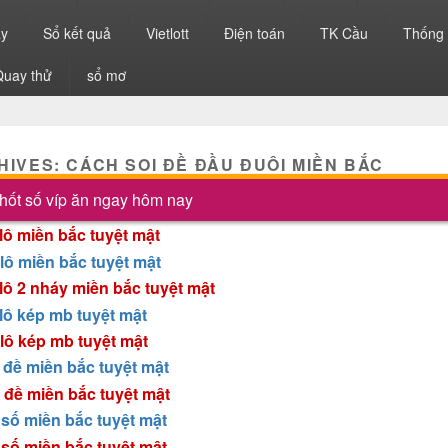
ay
Sổ kết quả
Vietlott
Điện toán
TK Cầu
Thống 
Quay thử
sổ mơ
HIVES:
CÁCH SOI ĐỀ ĐẦU ĐUÔI MIỀN BẮC
hốt số víp ăn ngay hôm nay
lô miền bắc tuyệt mật
lô miền bắc tuyệt mật
lô 2 nháy miền bắc tuyệt mật
lô kép mb tuyệt mật
lô kép mb tuyệt mật
 đề miền bắc tuyệt mật
 đề miền bắc tuyệt mật
 số miền bắc tuyệt mật
 số miền bắc tuyệt mật