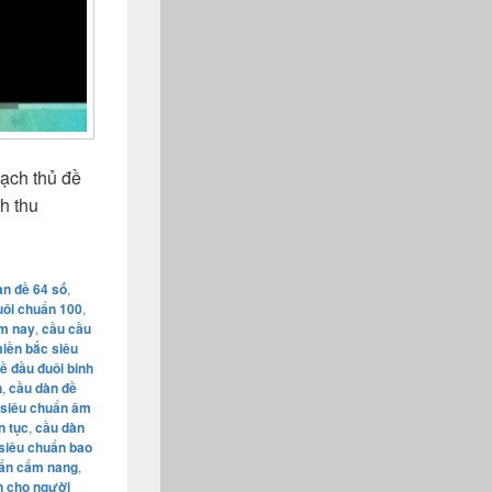
bạch thủ đề
h thu
àn đề 64 số
,
uôi chuẩn 100
,
ôm nay
,
cầu cầu
miền bắc siêu
ề đầu đuôi binh
n
,
cầu dàn đề
 siêu chuẩn âm
n tục
,
cầu dàn
siêu chuẩn bao
uẩn cẩm nang
,
n cho người