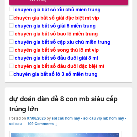
chuyên gia bắt số xỉu chủ miền trung
chuyên gia bắt số giải đặc biệt mt vip
chuyên gia bắt số giải 8 miền trung
chuyên gia bắt số bao lô miền trung
chuyên gia bắt số cặp xỉu chủ miền trung
chuyên gia bắt số song thủ lô mt vip
chuyên gia bắt số đầu đuôi giải 8 mt
chuyên gia bắt số đầu đuôi đặc biệt mt
chuyên gia bắt số lô 3 số miền trung
dự đoán dàn đề 8 con mb siêu cấp
trúng lớn
Posted on
07/08/2026
by
soi cau hom nay - soi cau vip mb hom nay -
soi cau
—
109 Comments ↓