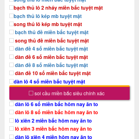
bạch thủ lô 2 nháy miền bắc tuyệt mật
bạch thủ lô kép mb tuyệt mật
song thủ lô kép mb tuyệt mật
bạch thủ đề miền bắc tuyệt mật
song thủ đề miền bắc tuyệt mật
dàn đề 4 số miền bắc tuyệt mật
dàn đề 6 số miền bắc tuyệt mật
dàn đề 8 số miền bắc tuyệt mật
dàn đề 10 số miền bắc tuyệt mật
dàn lô 4 số miền bắc tuyệt mật
soi cầu miền bắc siêu chính xác
dàn lô 6 số miền bắc hôm nay ăn to
dàn lô 8 số miền bắc hôm nay ăn to
lô xiên 2 miền bắc hôm nay ăn to
lô xiên 3 miền bắc hôm nay ăn to
dàn lô xiên 4 miền hôm nay ăn to