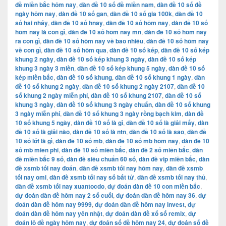
đề miền bắc hôm nay
,
dàn đề 10 số đề miền nam
,
dàn đề 10 số đề
ngày hôm nay
,
dàn đề 10 số gan
,
dàn đề 10 số gia 100k
,
dàn đề 10
số hai nháy
,
dàn đề 10 số hnay
,
dàn đề 10 số hôm nay
,
dàn đề 10 số
hôm nay là con gì
,
dàn đề 10 số hôm nay mn
,
dàn đề 10 số hôm nay
ra con gì
,
dàn đề 10 số hôm nay về bao nhiêu
,
dàn đề 10 số hôm nay
về con gì
,
dàn đề 10 số hôm qua
,
dàn đề 10 số kép
,
dàn đề 10 số kép
khung 2 ngày
,
dàn đề 10 số kép khung 3 ngày
,
dàn đề 10 số kép
khung 3 ngày 3 miền
,
dàn đề 10 số kép khung 5 ngày
,
dàn đề 10 số
kép miền bắc
,
dàn đề 10 số khung
,
dàn đề 10 số khung 1 ngày
,
dàn
đề 10 số khung 2 ngày
,
dàn đề 10 số khung 2 ngày 2107
,
dàn đề 10
số khung 2 ngày miễn phí
,
dàn đề 10 số khung 2107
,
dàn đề 10 số
khung 3 ngày
,
dàn đề 10 số khung 3 ngày chuẩn
,
dàn đề 10 số khung
3 ngày miễn phí
,
dàn đề 10 số khung 3 ngày rồng bạch kim
,
dàn đề
10 số khung 5 ngày
,
dàn đề 10 số là gì
,
dàn đề 10 số là giải mấy
,
dàn
đề 10 số là giải nào
,
dàn đề 10 số là ntn
,
dàn đề 10 số là sao
,
dàn đề
10 số lót là gì
,
dàn đề 10 số mb
,
dàn đề 10 số mb hôm nay
,
dàn đề 10
số mb mien phi
,
dàn đề 10 số miền bắc
,
dàn đề 2 số miền bắc
,
dàn
đề miền bắc 9 số
,
dàn đề siêu chuẩn 60 số
,
dàn đề vip miền bắc
,
dàn
đề xsmb tối nay đoán
,
dàn đề xsmb tối nay hôm nay
,
dàn đề xsmb
tối nay omi
,
dàn đề xsmb tối nay số bất tử
,
dàn đề xsmb tối nay thủ
,
dàn đề xsmb tối nay xuantocdo
,
dự đoán dàn đề 10 con miền bắc
,
dự đoán dàn đề hôm nay 2 số cuối
,
dự đoán dàn đề hôm nay 36
,
dự
đoán dàn đề hôm nay 9999
,
dự đoán dàn đề hôm nay invest
,
dự
đoán dàn đề hôm nay yên nhật
,
dự đoán dàn đề xổ số remix
,
dự
đoán lô đề ngày hôm nay
,
dự đoán số đề hôm nay 24
,
dự đoán số đề