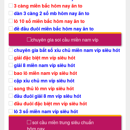
3 càng miền bắc hôm nay ăn to
dàn 3 càng 2 số mb hôm nay ăn to
lô 10 số miền bắc hôm nay ăn to
đề đầu đuôi miền bắc hôm nay ăn to
chuyên gia soi cầu miền nam víp
chuyên gia bắt số xỉu chủ miền nam víp siêu hót
giải đặc biệt mn víp siêu hót
giải 8 miền nam víp siêu hót
bao lô miền nam víp siêu hót
cặp xỉu chủ mn víp siêu hót
song thủ lô mn víp siêu hót
đầu đuôi giải 8 mn víp siêu hót
đầu đuôi đặc biệt mn víp siêu hót
lô 3 số miền nam víp siêu hót
soi cầu miền trung siêu chuẩn
hôm nay