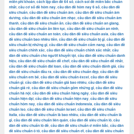
miễn phí khoản
,
cách lập dàn đề 64 số
,
cách soi đề miền bắc chuẩn
nhất
,
cầu cơ số đề hôm nay
,
cầu dàn đề hôm nay 6 số
,
cầu dàn đề
siêu chuẩn
,
cầu dàn đề siêu chuẩn âm
,
cầu dàn đề siêu chuẩn âm
dương
,
cầu dàn đề siêu chuẩn âm nhạc
,
cầu dàn đề siêu chuẩn âm
thanh
,
cầu dàn đề siêu chuẩn ăn
,
cầu dàn đề siêu chuẩn an giang
,
cầu dàn đề siêu chuẩn ăn liên tục
,
cầu dàn đề siêu chuẩn an ninh
,
cầu dàn đề siêu chuẩn an toàn
,
cầu dàn đề siêu chuẩn asia
,
cầu dàn
đề siêu chuẩn bao nhiêu tiền
,
cầu dàn đề siêu chuẩn bị gì
,
cầu dàn đề
siêu chuẩn bị những gì
,
cầu dàn đề siêu chuẩn cẩm nang
,
cầu dàn đề
siêu chuẩn chính xác
,
cầu dàn đề siêu chuẩn chính xác nhất
,
cầu
dàn đề siêu chuẩn cho người khuyết tật
,
cầu dàn đề siêu chuẩn danh
hiệu
,
cầu dàn đề siêu chuẩn dễ chơi
,
cầu dàn đề siêu chuẩn dễ nhất
,
cầu dàn đề siêu chuẩn đài loan
,
cầu dàn đề siêu chuẩn đánh giá
,
cầu
dàn đề siêu chuẩn đầu ra
,
cầu dàn đề siêu chuẩn đẹp
,
cầu dàn đề
siêu chuẩn em bé
,
cầu dàn đề siêu chuẩn êxcel
,
cầu dàn đề siêu
chuẩn gì
,
cầu dàn đề siêu chuẩn giá bao nhiêu
,
cầu dàn đề siêu
chuẩn giá rẻ
,
cầu dàn đề siêu chuẩn gồm những gì
,
cầu dàn đề siêu
chuẩn hà nội
,
cầu dàn đề siêu chuẩn hàng ngày
,
cầu dàn đề siêu
chuẩn hiện đại
,
cầu dàn đề siêu chuẩn hiện nay
,
cầu dàn đề siêu
chuẩn hôm nay
,
cầu dàn đề siêu chuẩn indonesia
,
cầu dàn đề siêu
chuẩn iso
,
cầu dàn đề siêu chuẩn israel
,
cầu dàn đề siêu chuẩn
italia
,
cầu dàn đề siêu chuẩn là bao nhiêu
,
cầu dàn đề siêu chuẩn là
gì
,
cầu dàn đề siêu chuẩn liên quân
,
cầu dàn đề siêu chuẩn lô
,
cầu
dàn đề siêu chuẩn lô đề
,
cầu dàn đề siêu chuẩn ơ miền bắc
,
cầu dàn
đề siêu chuẩn ô tô
,
cầu dàn đề siêu chuẩn ơi
,
cầu dàn đề siêu chuẩn