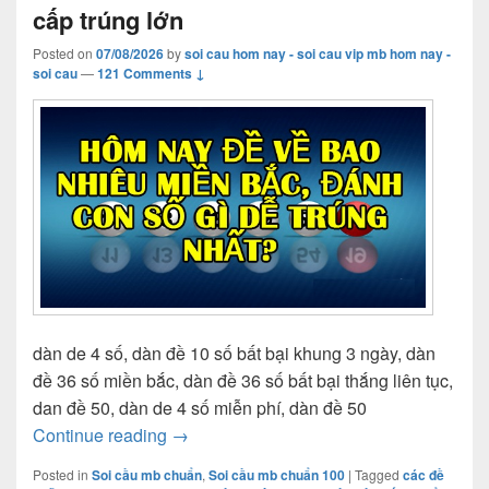
cấp trúng lớn
Posted on
07/08/2026
by
soi cau hom nay - soi cau vip mb hom nay -
soi cau
—
121 Comments ↓
dàn de 4 số, dàn đề 10 số bất bại khung 3 ngày, dàn
đề 36 số miền bắc, dàn đề 36 số bất bại thắng liên tục,
dan đề 50, dàn de 4 số miễn phí, dàn đề 50
dự đoán dàn đề 10 con miền bắc siêu cấp
Continue reading
→
Posted in
Soi cầu mb chuẩn
,
Soi cầu mb chuẩn 100
|
Tagged
các đề