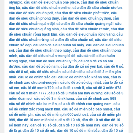
olympic
,
cầu dàn đề siêu chuẩn one piece
,
cầu dàn đề siêu chuẩn
ông bà
,
cầu dàn đề siêu chuẩn online
,
cầu dàn đề siêu chuẩn otofun
,
cầu dàn đề siêu chuẩn pdf
,
cầu dàn đề siêu chuẩn phát triển
,
cầu
dàn đề siêu chuẩn phong thuỷ
,
cầu dàn đề siêu chuẩn python
,
cầu
dàn đề siêu chuẩn quân đội
,
cầu dàn đề siêu chuẩn quảng ngãi
,
cầu
dàn đề siêu chuẩn quảng ninh
,
cầu dàn đề siêu chuẩn remix
,
cầu dàn
đề siêu chuẩn rồng bạch kim
,
cầu dàn đề siêu chuẩn rồng vàng
,
cầu
dàn đề siêu chuẩn rừng
,
cầu dàn đề siêu chuẩn số
,
cầu dàn đề siêu
chuẩn số đẹp
,
cầu dàn đề siêu chuẩn số mấy
,
cầu dàn đề siêu chuẩn
soi
,
cầu dàn đề siêu chuẩn theo ngày
,
cầu dàn đề siêu chuẩn thông
minh
,
cầu dàn đề siêu chuẩn trong lô đề
,
cầu dàn đề siêu chuẩn
trong ngày
,
cầu dàn đề siêu chuẩn uy tín
,
cầu dàn đề xổ số âm
dương
,
cầu dàn đề xổ số nam
,
cầu dàn đề xổ số yên bái
,
cầu đề 6 số
,
cầu đề 8 số
,
cầu đề siêu chuẩn
,
cầu lô ăn đều
,
cầu lô đề 3 miền gần
nhất
,
cầu lô đề chính xác dài
,
cầu lô đề chính xác khánh hòa
,
cầu lô
đề chính xác okutomi-nguyễn
,
cầu lô đề xổ số duy nhất
,
cầu lô đề xổ
số em
,
cầu lô đề xsmb 799
,
cầu lô đề xsmb if
,
cầu số đề 3 miền 678
,
cầu số đề 3 miền 7777
,
cầu số đề 3 miền âm hay dương
,
cầu số đề 3
miền đoán soi
,
cầu số đề 3 miền khung
,
cầu số đề chính xác 568
,
cầu số đề chính xác ba miền
,
cầu số đề chính xác quảng nam
,
cầu
số đề chính xác rông bach kim
,
cầu số đề miền bắc bao nhiêu
,
cầu
số đề miễn phí
,
cầu số đề miễn phí 000webhost
,
cầu số đề miễn phí
999
,
dàn đề 10 con miền bắc
,
dàn đề 10 số
,
dàn đề 10 số dàn đề 10
số hôm nay
,
dàn đề 10 số đề
,
dàn đề 10 số đề hôm nay
,
dàn đề 10 số
đề là gì
,
dàn đề 10 số đề mb
,
dàn đề 10 số đề miền bắc
,
dàn đề 10 số