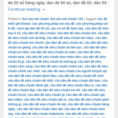
de 20 số hàng ngày, dan de 60 so, dan đề 60, dàn 50
dự đoán dàn đề 6 con miền bắc siêu cấp 
Continue reading
→
Posted in
Soi cầu mb chuẩn
,
Soi cầu mb chuẩn 100
|
Tagged
các đề
miễn phí khoản
,
các phương pháp soi cầu đề
,
các phương pháp soi
lô đề
,
cách lập dàn đề 64 số
,
cầu cơ số đề hôm nay
,
cầu dàn đề hôm
nay 6 số
,
cầu dàn đề siêu chuẩn
,
cầu dàn đề siêu chuẩn âm
,
cầu dàn
đề siêu chuẩn âm dương
,
cầu dàn đề siêu chuẩn âm nhạc
,
cầu dàn
đề siêu chuẩn âm thanh
,
cầu dàn đề siêu chuẩn ăn
,
cầu dàn đề siêu
chuẩn an giang
,
cầu dàn đề siêu chuẩn ăn liên tục
,
cầu dàn đề siêu
chuẩn an ninh
,
cầu dàn đề siêu chuẩn an toàn
,
cầu dàn đề siêu
chuẩn asia
,
cầu dàn đề siêu chuẩn bao nhiêu tiền
,
cầu dàn đề siêu
chuẩn bị gì
,
cầu dàn đề siêu chuẩn bị những gì
,
cầu dàn đề siêu
chuẩn cẩm nang
,
cầu dàn đề siêu chuẩn chính xác
,
cầu dàn đề siêu
chuẩn chính xác nhất
,
cầu dàn đề siêu chuẩn cho người khuyết tật
,
cầu dàn đề siêu chuẩn danh hiệu
,
cầu dàn đề siêu chuẩn dễ chơi
,
cầu dàn đề siêu chuẩn dễ nhất
,
cầu dàn đề siêu chuẩn đài loan
,
cầu
dàn đề siêu chuẩn đánh giá
,
cầu dàn đề siêu chuẩn đầu ra
,
cầu dàn
đề siêu chuẩn đẹp
,
cầu dàn đề siêu chuẩn em bé
,
cầu dàn đề siêu
chuẩn êxcel
,
cầu dàn đề siêu chuẩn gì
,
cầu dàn đề siêu chuẩn giá
bao nhiêu
,
cầu dàn đề siêu chuẩn giá rẻ
,
cầu dàn đề siêu chuẩn gồm
những gì
,
cầu dàn đề siêu chuẩn hà nội
,
cầu dàn đề siêu chuẩn hàng
ngày
,
cầu dàn đề siêu chuẩn hiện đại
,
cầu dàn đề siêu chuẩn hôm
nay
,
cầu dàn đề siêu chuẩn indonesia
,
cầu dàn đề siêu chuẩn iso
,