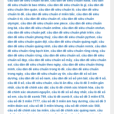
cầu dàn đề siêu chuẩn israel
,
cầu dàn đề siêu chuẩn italia
,
cầu dàn
đề siêu chuẩn là bao nhiêu
,
cầu dàn đề siêu chuẩn là gì
,
cầu dàn đề
siêu chuẩn liên quân
,
cầu dàn đề siêu chuẩn lô
,
cầu dàn đề siêu
chuẩn lô đề
,
cầu dàn đề siêu chuẩn ơ miền bắc
,
cầu dàn đề siêu
chuẩn ô tô
,
cầu dàn đề siêu chuẩn ơi
,
cầu dàn đề siêu chuẩn
olympic
,
cầu dàn đề siêu chuẩn one piece
,
cầu dàn đề siêu chuẩn
ông bà
,
cầu dàn đề siêu chuẩn online
,
cầu dàn đề siêu chuẩn otofun
,
cầu dàn đề siêu chuẩn pdf
,
cầu dàn đề siêu chuẩn phát triển
,
cầu
dàn đề siêu chuẩn phong thuỷ
,
cầu dàn đề siêu chuẩn python
,
cầu
dàn đề siêu chuẩn quân đội
,
cầu dàn đề siêu chuẩn quảng ngãi
,
cầu
dàn đề siêu chuẩn quảng ninh
,
cầu dàn đề siêu chuẩn remix
,
cầu dàn
đề siêu chuẩn rồng bạch kim
,
cầu dàn đề siêu chuẩn rồng vàng
,
cầu
dàn đề siêu chuẩn rừng
,
cầu dàn đề siêu chuẩn số
,
cầu dàn đề siêu
chuẩn số đẹp
,
cầu dàn đề siêu chuẩn số mấy
,
cầu dàn đề siêu chuẩn
soi
,
cầu dàn đề siêu chuẩn theo ngày
,
cầu dàn đề siêu chuẩn thông
minh
,
cầu dàn đề siêu chuẩn trong lô đề
,
cầu dàn đề siêu chuẩn
trong ngày
,
cầu dàn đề siêu chuẩn uy tín
,
cầu dàn đề xổ số âm
dương
,
cầu dàn đề xổ số nam
,
cầu dàn đề xổ số yên bái
,
cầu đề 6 số
,
cầu đề 8 số
,
cầu đề siêu chuẩn
,
cầu lô ăn đều
,
cầu lô đề 3 miền gần
nhất
,
cầu lô đề chính xác dài
,
cầu lô đề chính xác khánh hòa
,
cầu lô
đề chính xác okutomi-nguyễn
,
cầu lô đề xổ số duy nhất
,
cầu lô đề xổ
số em
,
cầu lô đề xsmb 799
,
cầu lô đề xsmb if
,
cầu số đề 3 miền 678
,
cầu số đề 3 miền 7777
,
cầu số đề 3 miền âm hay dương
,
cầu số đề 3
miền đoán soi
,
cầu số đề 3 miền khung
,
cầu số đề chính xác 568
,
cầu số đề chính xác ba miền
,
cầu số đề chính xác quảng nam
,
cầu