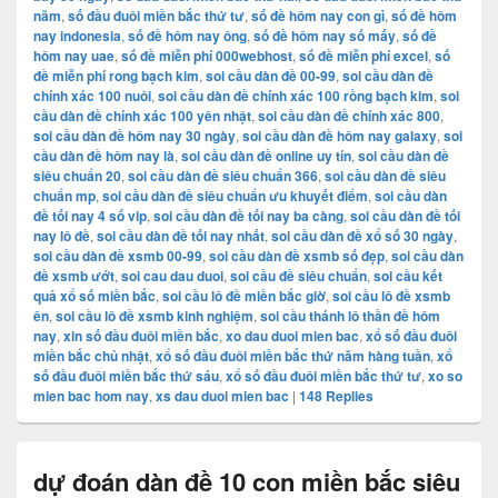
năm
,
số đầu đuôi miền bắc thứ tư
,
số đề hôm nay con gì
,
số đề hôm
nay indonesia
,
số đề hôm nay ông
,
số đề hôm nay số mấy
,
số đề
hôm nay uae
,
số đề miễn phí 000webhost
,
số đề miễn phí excel
,
số
đề miễn phí rong bạch kim
,
soi cầu dàn đề 00-99
,
soi cầu dàn đề
chính xác 100 nuôi
,
soi cầu dàn đề chính xác 100 rồng bạch kim
,
soi
cầu dàn đề chính xác 100 yên nhật
,
soi cầu dàn đề chính xác 800
,
soi cầu dàn đề hôm nay 30 ngày
,
soi cầu dàn đề hôm nay galaxy
,
soi
cầu dàn đề hôm nay là
,
soi cầu dàn đề online uy tín
,
soi cầu dàn đề
siêu chuẩn 20
,
soi cầu dàn đề siêu chuẩn 366
,
soi cầu dàn đề siêu
chuẩn mp
,
soi cầu dàn đề siêu chuẩn ưu khuyết điểm
,
soi cầu dàn
đề tối nay 4 số vip
,
soi cầu dàn đề tối nay ba càng
,
soi cầu dàn đề tối
nay lô đề
,
soi cầu dàn đề tối nay nhất
,
soi cầu dàn đề xổ số 30 ngày
,
soi cầu dàn đề xsmb 00-99
,
soi cầu dàn đề xsmb số đẹp
,
soi cầu dàn
đề xsmb ướt
,
soi cau dau duoi
,
soi cầu đề siêu chuẩn
,
soi cầu kết
quả xổ số miền bắc
,
soi cầu lô đề miền bắc giờ
,
soi cầu lô đề xsmb
ên
,
soi cầu lô đề xsmb kinh nghiệm
,
soi cầu thánh lô thần đề hôm
nay
,
xin số đầu đuôi miền bắc
,
xo dau duoi mien bac
,
xổ số đầu đuôi
miền bắc chủ nhật
,
xổ số đầu đuôi miền bắc thứ năm hàng tuần
,
xổ
số đầu đuôi miền bắc thứ sáu
,
xổ số đầu đuôi miền bắc thứ tư
,
xo so
mien bac hom nay
,
xs dau duoi mien bac
|
148
Replies
dự đoán dàn đề 10 con miền bắc siêu