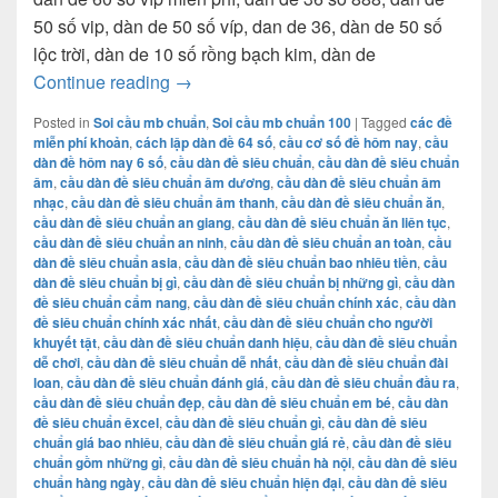
50 số vip, dàn de 50 số víp, dan de 36, dàn de 50 số
lộc trời, dàn de 10 số rồng bạch kim, dàn de
dự đoán dàn đề 4 con mb siêu cấp trúng 
Continue reading
→
Posted in
Soi cầu mb chuẩn
,
Soi cầu mb chuẩn 100
|
Tagged
các đề
miễn phí khoản
,
cách lập dàn đề 64 số
,
cầu cơ số đề hôm nay
,
cầu
dàn đề hôm nay 6 số
,
cầu dàn đề siêu chuẩn
,
cầu dàn đề siêu chuẩn
âm
,
cầu dàn đề siêu chuẩn âm dương
,
cầu dàn đề siêu chuẩn âm
nhạc
,
cầu dàn đề siêu chuẩn âm thanh
,
cầu dàn đề siêu chuẩn ăn
,
cầu dàn đề siêu chuẩn an giang
,
cầu dàn đề siêu chuẩn ăn liên tục
,
cầu dàn đề siêu chuẩn an ninh
,
cầu dàn đề siêu chuẩn an toàn
,
cầu
dàn đề siêu chuẩn asia
,
cầu dàn đề siêu chuẩn bao nhiêu tiền
,
cầu
dàn đề siêu chuẩn bị gì
,
cầu dàn đề siêu chuẩn bị những gì
,
cầu dàn
đề siêu chuẩn cẩm nang
,
cầu dàn đề siêu chuẩn chính xác
,
cầu dàn
đề siêu chuẩn chính xác nhất
,
cầu dàn đề siêu chuẩn cho người
khuyết tật
,
cầu dàn đề siêu chuẩn danh hiệu
,
cầu dàn đề siêu chuẩn
dễ chơi
,
cầu dàn đề siêu chuẩn dễ nhất
,
cầu dàn đề siêu chuẩn đài
loan
,
cầu dàn đề siêu chuẩn đánh giá
,
cầu dàn đề siêu chuẩn đầu ra
,
cầu dàn đề siêu chuẩn đẹp
,
cầu dàn đề siêu chuẩn em bé
,
cầu dàn
đề siêu chuẩn êxcel
,
cầu dàn đề siêu chuẩn gì
,
cầu dàn đề siêu
chuẩn giá bao nhiêu
,
cầu dàn đề siêu chuẩn giá rẻ
,
cầu dàn đề siêu
chuẩn gồm những gì
,
cầu dàn đề siêu chuẩn hà nội
,
cầu dàn đề siêu
chuẩn hàng ngày
,
cầu dàn đề siêu chuẩn hiện đại
,
cầu dàn đề siêu