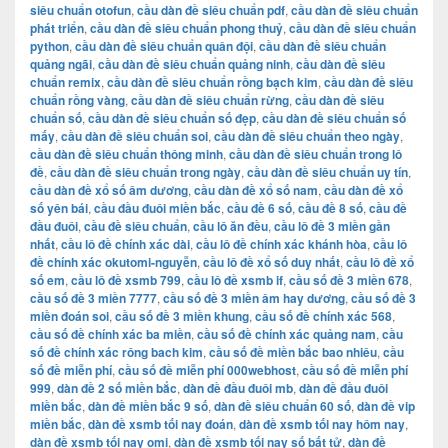
siêu chuẩn otofun
,
cầu dàn đề siêu chuẩn pdf
,
cầu dàn đề siêu chuẩn
phát triển
,
cầu dàn đề siêu chuẩn phong thuỷ
,
cầu dàn đề siêu chuẩn
python
,
cầu dàn đề siêu chuẩn quân đội
,
cầu dàn đề siêu chuẩn
quảng ngãi
,
cầu dàn đề siêu chuẩn quảng ninh
,
cầu dàn đề siêu
chuẩn remix
,
cầu dàn đề siêu chuẩn rồng bạch kim
,
cầu dàn đề siêu
chuẩn rồng vàng
,
cầu dàn đề siêu chuẩn rừng
,
cầu dàn đề siêu
chuẩn số
,
cầu dàn đề siêu chuẩn số đẹp
,
cầu dàn đề siêu chuẩn số
mấy
,
cầu dàn đề siêu chuẩn soi
,
cầu dàn đề siêu chuẩn theo ngày
,
cầu dàn đề siêu chuẩn thông minh
,
cầu dàn đề siêu chuẩn trong lô
đề
,
cầu dàn đề siêu chuẩn trong ngày
,
cầu dàn đề siêu chuẩn uy tín
,
cầu dàn đề xổ số âm dương
,
cầu dàn đề xổ số nam
,
cầu dàn đề xổ
số yên bái
,
cầu đầu đuôi miền bắc
,
cầu đề 6 số
,
cầu đề 8 số
,
cầu đề
đầu đuôi
,
cầu đề siêu chuẩn
,
cầu lô ăn đều
,
cầu lô đề 3 miền gần
nhất
,
cầu lô đề chính xác dài
,
cầu lô đề chính xác khánh hòa
,
cầu lô
đề chính xác okutomi-nguyễn
,
cầu lô đề xổ số duy nhất
,
cầu lô đề xổ
số em
,
cầu lô đề xsmb 799
,
cầu lô đề xsmb if
,
cầu số đề 3 miền 678
,
cầu số đề 3 miền 7777
,
cầu số đề 3 miền âm hay dương
,
cầu số đề 3
miền đoán soi
,
cầu số đề 3 miền khung
,
cầu số đề chính xác 568
,
cầu số đề chính xác ba miền
,
cầu số đề chính xác quảng nam
,
cầu
số đề chính xác rông bach kim
,
cầu số đề miền bắc bao nhiêu
,
cầu
số đề miễn phí
,
cầu số đề miễn phí 000webhost
,
cầu số đề miễn phí
999
,
dàn đề 2 số miền bắc
,
dàn đề đầu đuôi mb
,
dàn đề đầu đuôi
miền bắc
,
dàn đề miền bắc 9 số
,
dàn đề siêu chuẩn 60 số
,
dàn đề vip
miền bắc
,
dàn đề xsmb tối nay đoán
,
dàn đề xsmb tối nay hôm nay
,
dàn đề xsmb tối nay omi
,
dàn đề xsmb tối nay số bất tử
,
dàn đề