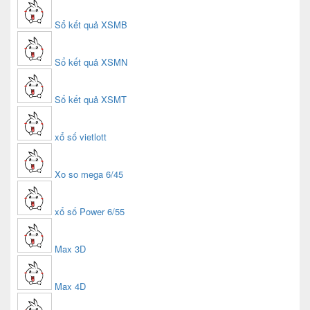
Sổ kết quả XSMB
Sổ kết quả XSMN
Sổ kết quả XSMT
xổ số vietlott
Xo so mega 6/45
xổ số Power 6/55
Max 3D
Max 4D