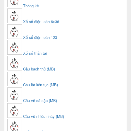
Thống kê
Xổ số điện toán 6x36
Xổ số điện toán 123
Xổ số thần tài
Cầu bạch thủ (MB)
Cầu lật liên tục (MB)
Cầu về cả cặp (MB)
Cầu về nhiều nháy (MB)