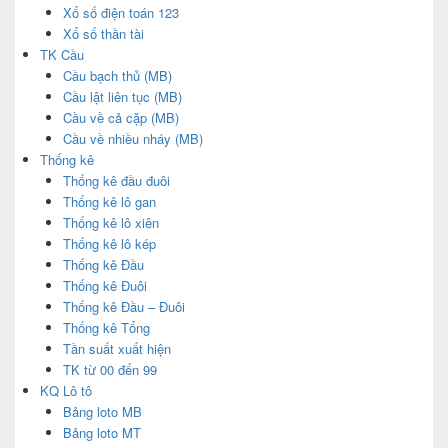
Xổ số điện toán 123
Xổ số thần tài
TK Cầu
Cầu bạch thủ (MB)
Cầu lật liên tục (MB)
Cầu về cả cặp (MB)
Cầu về nhiều nháy (MB)
Thống kê
Thống kê đầu đuôi
Thống kê lô gan
Thống kê lô xiên
Thống kê lô kép
Thống kê Đầu
Thống kê Đuôi
Thống kê Đầu – Đuôi
Thống kê Tổng
Tần suất xuất hiện
TK từ 00 đến 99
KQ Lô tô
Bảng loto MB
Bảng loto MT