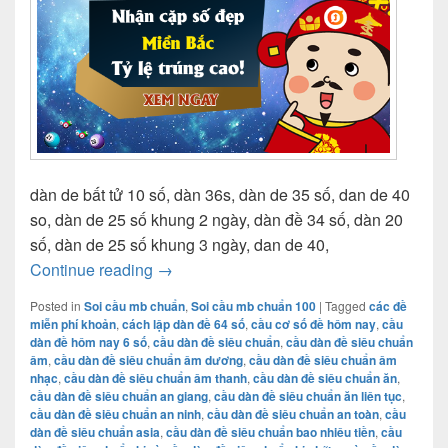
dàn de bất tử 10 số, dàn 36s, dàn de 35 số, dan de 40
so, dàn de 25 số khung 2 ngày, dàn đề 34 số, dàn 20
số, dàn de 25 số khung 3 ngày, dan de 40,
dự đoán dàn đề 8 con mb siêu cấp trúng 
Continue reading
→
Posted in
Soi cầu mb chuẩn
,
Soi cầu mb chuẩn 100
|
Tagged
các đề
miễn phí khoản
,
cách lập dàn đề 64 số
,
cầu cơ số đề hôm nay
,
cầu
dàn đề hôm nay 6 số
,
cầu dàn đề siêu chuẩn
,
cầu dàn đề siêu chuẩn
âm
,
cầu dàn đề siêu chuẩn âm dương
,
cầu dàn đề siêu chuẩn âm
nhạc
,
cầu dàn đề siêu chuẩn âm thanh
,
cầu dàn đề siêu chuẩn ăn
,
cầu dàn đề siêu chuẩn an giang
,
cầu dàn đề siêu chuẩn ăn liên tục
,
cầu dàn đề siêu chuẩn an ninh
,
cầu dàn đề siêu chuẩn an toàn
,
cầu
dàn đề siêu chuẩn asia
,
cầu dàn đề siêu chuẩn bao nhiêu tiền
,
cầu