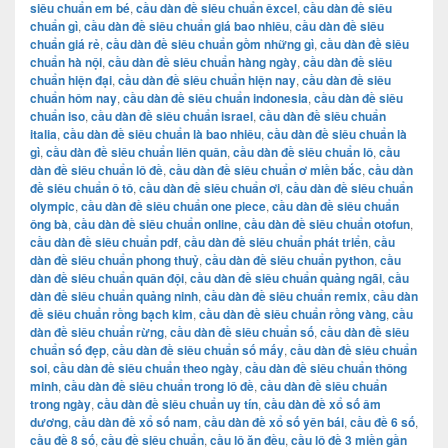
siêu chuẩn em bé
,
cầu dàn đề siêu chuẩn êxcel
,
cầu dàn đề siêu
chuẩn gì
,
cầu dàn đề siêu chuẩn giá bao nhiêu
,
cầu dàn đề siêu
chuẩn giá rẻ
,
cầu dàn đề siêu chuẩn gồm những gì
,
cầu dàn đề siêu
chuẩn hà nội
,
cầu dàn đề siêu chuẩn hàng ngày
,
cầu dàn đề siêu
chuẩn hiện đại
,
cầu dàn đề siêu chuẩn hiện nay
,
cầu dàn đề siêu
chuẩn hôm nay
,
cầu dàn đề siêu chuẩn indonesia
,
cầu dàn đề siêu
chuẩn iso
,
cầu dàn đề siêu chuẩn israel
,
cầu dàn đề siêu chuẩn
italia
,
cầu dàn đề siêu chuẩn là bao nhiêu
,
cầu dàn đề siêu chuẩn là
gì
,
cầu dàn đề siêu chuẩn liên quân
,
cầu dàn đề siêu chuẩn lô
,
cầu
dàn đề siêu chuẩn lô đề
,
cầu dàn đề siêu chuẩn ơ miền bắc
,
cầu dàn
đề siêu chuẩn ô tô
,
cầu dàn đề siêu chuẩn ơi
,
cầu dàn đề siêu chuẩn
olympic
,
cầu dàn đề siêu chuẩn one piece
,
cầu dàn đề siêu chuẩn
ông bà
,
cầu dàn đề siêu chuẩn online
,
cầu dàn đề siêu chuẩn otofun
,
cầu dàn đề siêu chuẩn pdf
,
cầu dàn đề siêu chuẩn phát triển
,
cầu
dàn đề siêu chuẩn phong thuỷ
,
cầu dàn đề siêu chuẩn python
,
cầu
dàn đề siêu chuẩn quân đội
,
cầu dàn đề siêu chuẩn quảng ngãi
,
cầu
dàn đề siêu chuẩn quảng ninh
,
cầu dàn đề siêu chuẩn remix
,
cầu dàn
đề siêu chuẩn rồng bạch kim
,
cầu dàn đề siêu chuẩn rồng vàng
,
cầu
dàn đề siêu chuẩn rừng
,
cầu dàn đề siêu chuẩn số
,
cầu dàn đề siêu
chuẩn số đẹp
,
cầu dàn đề siêu chuẩn số mấy
,
cầu dàn đề siêu chuẩn
soi
,
cầu dàn đề siêu chuẩn theo ngày
,
cầu dàn đề siêu chuẩn thông
minh
,
cầu dàn đề siêu chuẩn trong lô đề
,
cầu dàn đề siêu chuẩn
trong ngày
,
cầu dàn đề siêu chuẩn uy tín
,
cầu dàn đề xổ số âm
dương
,
cầu dàn đề xổ số nam
,
cầu dàn đề xổ số yên bái
,
cầu đề 6 số
,
cầu đề 8 số
,
cầu đề siêu chuẩn
,
cầu lô ăn đều
,
cầu lô đề 3 miền gần