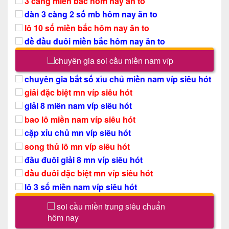
3 càng miền bắc hôm nay ăn to
dàn 3 càng 2 số mb hôm nay ăn to
lô 10 số miền bắc hôm nay ăn to
đề đầu đuôi miền bắc hôm nay ăn to
chuyên gia soi cầu miền nam víp
chuyên gia bắt số xỉu chủ miền nam víp siêu hót
giải đặc biệt mn víp siêu hót
giải 8 miền nam víp siêu hót
bao lô miền nam víp siêu hót
cặp xỉu chủ mn víp siêu hót
song thủ lô mn víp siêu hót
đầu đuôi giải 8 mn víp siêu hót
đầu đuôi đặc biệt mn víp siêu hót
lô 3 số miền nam víp siêu hót
soi cầu miền trung siêu chuẩn
hôm nay