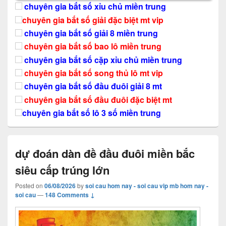
chuyên gia bắt số xỉu chủ miền trung
chuyên gia bắt số giải đặc biệt mt vip
chuyên gia bắt số giải 8 miền trung
chuyên gia bắt số bao lô miền trung
chuyên gia bắt số cặp xỉu chủ miền trung
chuyên gia bắt số song thủ lô mt vip
chuyên gia bắt số đầu đuôi giải 8 mt
chuyên gia bắt số đầu đuôi đặc biệt mt
chuyên gia bắt số lô 3 số miền trung
dự đoán dàn đề đầu đuôi miền bắc
siêu cấp trúng lớn
Posted on
06/08/2026
by
soi cau hom nay - soi cau vip mb hom nay -
soi cau
—
148 Comments ↓