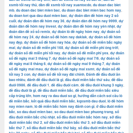
xsmb tối nay thủ
,
dàn đề xsmb tối nay xuantocdo
,
du doan dac biet
mb
,
du doan dac biet mien bac
,
du doan dac biet mien bac hom nay
,
du doan ket qua dau duoi mien bac
,
dự đoán dàn đề hôm nay 2 số
cuối
,
dự đoán dàn đề hôm nay 36
,
dự đoán dàn đề hôm nay 9999
,
dự
đoán dàn đề hôm nay invest
,
dự đoán dàn đề hôm nay yên nhật
,
dự
đoán dàn đề xổ số remix
,
dự đoán lô đề ngày hôm nay
,
dự đoán số
đề hôm nay 24
,
dự đoán số đề hôm nay daklak
,
dự đoán số đề hôm
nay đẹp
,
dự đoán số đề hôm nay hòa
,
dự đoán số đề miền bắc ngày
mai
,
dự đoán số đề miễn phí 168
,
dự đoán số đề miễn phí ông trời
,
dự đoán số đề miễn phí tối nay
,
dự đoán số đề miễn phí yes
,
dự đoán
số đề ngày mai 3 tháng 7
,
dự đoán số đề ngày mai 7/6
,
dự đoán số
đề ngày mai 8 tháng 6
,
dự đoán số đề ngày mai 9 tháng 7
,
dự đoán
số đề ngày mai mau
,
dự đoán số đề ngày mai xsmt
,
dự đoán số đề
tối nay 3 con
,
dự đoán số đề tối nay đài chính
,
Đánh đề đầu đuôi ăn
bao nhiêu
,
đánh đề đầu đuôi là gì
,
đầu đuôi miền bắc thứ sáu
,
đề đầu
đuôi 0986
,
đề đầu đuôi 1
,
đề đầu đuôi câm
,
đề đầu đuôi khung 3 ngày
,
đề đầu đuôi là gì
,
đề đầu đuôi miền bắc
,
đề đầu đuôi miền bắc siêu
cấp trúng lớn
,
hom nay ra dau duoi so gi
,
hướng dẫn cách soi cầu lô
đề miền bắc
,
kết quả đầu đuôi miền bắc
,
kqxsmb dau duoi
,
lô đề hôm
nay mien nam
,
lô đề miền bắc hôm nay đánh con gì
,
ở đầu đuôi miền
bắc
,
so dau duoi mien bac
,
so dau duoi mien bac phuong trang
,
số
đầu đuôi miền bắc chủ nhật
,
số đầu đuôi miền bắc hôm nay
,
sớ đầu
đuôi miền bắc thứ 2
,
sớ đầu đuôi miền bắc thứ 3
,
sớ đầu đuôi miền
bắc thứ 7
,
số đầu đuôi miền bắc thứ bảy
,
số đầu đuôi miền bắc thứ
bảy 30 ngày
,
số đầu đuôi miền bắc thứ hai
,
số đầu đuôi miền bắc thứ