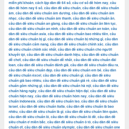
miễn phí khoản
,
cách lập dàn đề 64 số
,
cầu cơ số đề hôm nay
,
cầu
dàn đề hôm nay 6 số
,
cầu dàn đề siêu chuẩn
,
cầu dàn đề siêu chuẩn
âm
,
cầu dàn đề siêu chuẩn âm dương
,
cầu dàn đề siêu chuẩn âm
nhạc
,
cầu dàn đề siêu chuẩn âm thanh
,
cầu dàn đề siêu chuẩn ăn
,
cầu dàn đề siêu chuẩn an giang
,
cầu dàn đề siêu chuẩn ăn liên tục
,
cầu dàn đề siêu chuẩn an ninh
,
cầu dàn đề siêu chuẩn an toàn
,
cầu
dàn đề siêu chuẩn asia
,
cầu dàn đề siêu chuẩn bao nhiêu tiền
,
cầu
dàn đề siêu chuẩn bị gì
,
cầu dàn đề siêu chuẩn bị những gì
,
cầu dàn
đề siêu chuẩn cẩm nang
,
cầu dàn đề siêu chuẩn chính xác
,
cầu dàn
đề siêu chuẩn chính xác nhất
,
cầu dàn đề siêu chuẩn cho người
khuyết tật
,
cầu dàn đề siêu chuẩn danh hiệu
,
cầu dàn đề siêu chuẩn
dễ chơi
,
cầu dàn đề siêu chuẩn dễ nhất
,
cầu dàn đề siêu chuẩn đài
loan
,
cầu dàn đề siêu chuẩn đánh giá
,
cầu dàn đề siêu chuẩn đầu ra
,
cầu dàn đề siêu chuẩn đẹp
,
cầu dàn đề siêu chuẩn em bé
,
cầu dàn
đề siêu chuẩn êxcel
,
cầu dàn đề siêu chuẩn gì
,
cầu dàn đề siêu
chuẩn giá bao nhiêu
,
cầu dàn đề siêu chuẩn giá rẻ
,
cầu dàn đề siêu
chuẩn gồm những gì
,
cầu dàn đề siêu chuẩn hà nội
,
cầu dàn đề siêu
chuẩn hàng ngày
,
cầu dàn đề siêu chuẩn hiện đại
,
cầu dàn đề siêu
chuẩn hiện nay
,
cầu dàn đề siêu chuẩn hôm nay
,
cầu dàn đề siêu
chuẩn indonesia
,
cầu dàn đề siêu chuẩn iso
,
cầu dàn đề siêu chuẩn
israel
,
cầu dàn đề siêu chuẩn italia
,
cầu dàn đề siêu chuẩn là bao
nhiêu
,
cầu dàn đề siêu chuẩn là gì
,
cầu dàn đề siêu chuẩn liên quân
,
cầu dàn đề siêu chuẩn lô
,
cầu dàn đề siêu chuẩn lô đề
,
cầu dàn đề
siêu chuẩn ơ miền bắc
,
cầu dàn đề siêu chuẩn ô tô
,
cầu dàn đề siêu
chuẩn ơi
,
cầu dàn đề siêu chuẩn olympic
,
cầu dàn đề siêu chuẩn one