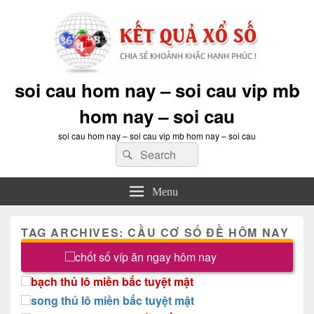
soi cau hom nay – soi cau vip mb
hom nay – soi cau
soi cau hom nay – soi cau vip mb hom nay – soi cau
Search
Search
for:
Menu
TAG ARCHIVES:
CẦU CƠ SỐ ĐỀ HÔM NAY
chốt số víp ăn ngay hôm nay
bạch thủ lô miền bắc tuyệt mật
song thủ lô miền bắc tuyệt mật