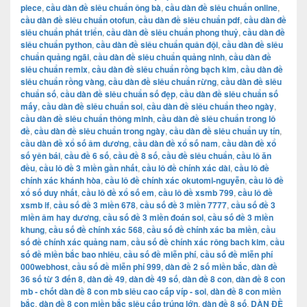
piece
,
cầu dàn đề siêu chuẩn ông bà
,
cầu dàn đề siêu chuẩn online
,
cầu dàn đề siêu chuẩn otofun
,
cầu dàn đề siêu chuẩn pdf
,
cầu dàn đề
siêu chuẩn phát triển
,
cầu dàn đề siêu chuẩn phong thuỷ
,
cầu dàn đề
siêu chuẩn python
,
cầu dàn đề siêu chuẩn quân đội
,
cầu dàn đề siêu
chuẩn quảng ngãi
,
cầu dàn đề siêu chuẩn quảng ninh
,
cầu dàn đề
siêu chuẩn remix
,
cầu dàn đề siêu chuẩn rồng bạch kim
,
cầu dàn đề
siêu chuẩn rồng vàng
,
cầu dàn đề siêu chuẩn rừng
,
cầu dàn đề siêu
chuẩn số
,
cầu dàn đề siêu chuẩn số đẹp
,
cầu dàn đề siêu chuẩn số
mấy
,
cầu dàn đề siêu chuẩn soi
,
cầu dàn đề siêu chuẩn theo ngày
,
cầu dàn đề siêu chuẩn thông minh
,
cầu dàn đề siêu chuẩn trong lô
đề
,
cầu dàn đề siêu chuẩn trong ngày
,
cầu dàn đề siêu chuẩn uy tín
,
cầu dàn đề xổ số âm dương
,
cầu dàn đề xổ số nam
,
cầu dàn đề xổ
số yên bái
,
cầu đề 6 số
,
cầu đề 8 số
,
cầu đề siêu chuẩn
,
cầu lô ăn
đều
,
cầu lô đề 3 miền gần nhất
,
cầu lô đề chính xác dài
,
cầu lô đề
chính xác khánh hòa
,
cầu lô đề chính xác okutomi-nguyễn
,
cầu lô đề
xổ số duy nhất
,
cầu lô đề xổ số em
,
cầu lô đề xsmb 799
,
cầu lô đề
xsmb if
,
cầu số đề 3 miền 678
,
cầu số đề 3 miền 7777
,
cầu số đề 3
miền âm hay dương
,
cầu số đề 3 miền đoán soi
,
cầu số đề 3 miền
khung
,
cầu số đề chính xác 568
,
cầu số đề chính xác ba miền
,
cầu
số đề chính xác quảng nam
,
cầu số đề chính xác rông bach kim
,
cầu
số đề miền bắc bao nhiêu
,
cầu số đề miễn phí
,
cầu số đề miễn phí
000webhost
,
cầu số đề miễn phí 999
,
dàn đề 2 số miền bắc
,
dàn đề
36 số từ 3 đến 8
,
dàn đề 49
,
dàn đề 49 số
,
dàn đề 8 con
,
dàn đề 8 con
mb - chốt dàn đề 8 con mb siêu cao cấp víp - soi
,
dàn đề 8 con miền
bắc
,
dàn đề 8 con miền bắc siêu cấp trúng lớn
,
dàn đề 8 số
,
DÀN ĐỀ