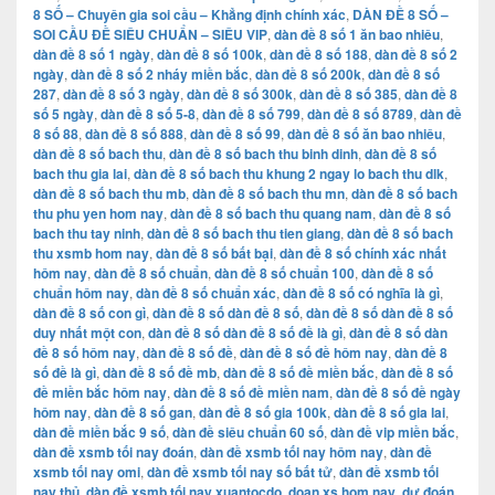
8 SỐ – Chuyên gia soi cầu – Khẳng định chính xác
,
DÀN ĐỀ 8 SỐ –
SOI CẦU ĐỀ SIÊU CHUẨN – SIÊU VIP
,
dàn đề 8 số 1 ăn bao nhiêu
,
dàn đề 8 số 1 ngày
,
dàn đề 8 số 100k
,
dàn đề 8 số 188
,
dàn đề 8 số 2
ngày
,
dàn đề 8 số 2 nháy miền bắc
,
dàn đề 8 số 200k
,
dàn đề 8 số
287
,
dàn đề 8 số 3 ngày
,
dàn đề 8 số 300k
,
dàn đề 8 số 385
,
dàn đề 8
số 5 ngày
,
dàn đề 8 số 5-8
,
dàn đề 8 số 799
,
dàn đề 8 số 8789
,
dàn đề
8 số 88
,
dàn đề 8 số 888
,
dàn đề 8 số 99
,
dàn đề 8 số ăn bao nhiêu
,
dàn đề 8 số bach thu
,
dàn đề 8 số bach thu binh dinh
,
dàn đề 8 số
bach thu gia lai
,
dàn đề 8 số bach thu khung 2 ngay lo bach thu dlk
,
dàn đề 8 số bach thu mb
,
dàn đề 8 số bach thu mn
,
dàn đề 8 số bach
thu phu yen hom nay
,
dàn đề 8 số bach thu quang nam
,
dàn đề 8 số
bach thu tay ninh
,
dàn đề 8 số bach thu tien giang
,
dàn đề 8 số bach
thu xsmb hom nay
,
dàn đề 8 số bất bại
,
dàn đề 8 số chính xác nhất
hôm nay
,
dàn đề 8 số chuẩn
,
dàn đề 8 số chuẩn 100
,
dàn đề 8 số
chuẩn hôm nay
,
dàn đề 8 số chuẩn xác
,
dàn đề 8 số có nghĩa là gì
,
dàn đề 8 số con gì
,
dàn đề 8 số dàn đề 8 số
,
dàn đề 8 số dàn đề 8 số
duy nhất một con
,
dàn đề 8 số dàn đề 8 số đề là gì
,
dàn đề 8 số dàn
đề 8 số hôm nay
,
dàn đề 8 số đề
,
dàn đề 8 số đề hôm nay
,
dàn đề 8
số đề là gì
,
dàn đề 8 số đề mb
,
dàn đề 8 số đề miền bắc
,
dàn đề 8 số
đề miền bắc hôm nay
,
dàn đề 8 số đề miền nam
,
dàn đề 8 số đề ngày
hôm nay
,
dàn đề 8 số gan
,
dàn đề 8 số gia 100k
,
dàn đề 8 số gia lai
,
dàn đề miền bắc 9 số
,
dàn đề siêu chuẩn 60 số
,
dàn đề vip miền bắc
,
dàn đề xsmb tối nay đoán
,
dàn đề xsmb tối nay hôm nay
,
dàn đề
xsmb tối nay omi
,
dàn đề xsmb tối nay số bất tử
,
dàn đề xsmb tối
nay thủ
,
dàn đề xsmb tối nay xuantocdo
,
doan xs hom nay
,
dự đoán