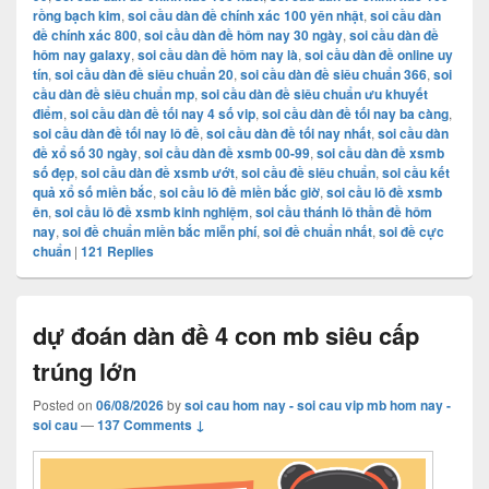
rồng bạch kim
,
soi cầu dàn đề chính xác 100 yên nhật
,
soi cầu dàn
đề chính xác 800
,
soi cầu dàn đề hôm nay 30 ngày
,
soi cầu dàn đề
hôm nay galaxy
,
soi cầu dàn đề hôm nay là
,
soi cầu dàn đề online uy
tín
,
soi cầu dàn đề siêu chuẩn 20
,
soi cầu dàn đề siêu chuẩn 366
,
soi
cầu dàn đề siêu chuẩn mp
,
soi cầu dàn đề siêu chuẩn ưu khuyết
điểm
,
soi cầu dàn đề tối nay 4 số vip
,
soi cầu dàn đề tối nay ba càng
,
soi cầu dàn đề tối nay lô đề
,
soi cầu dàn đề tối nay nhất
,
soi cầu dàn
đề xổ số 30 ngày
,
soi cầu dàn đề xsmb 00-99
,
soi cầu dàn đề xsmb
số đẹp
,
soi cầu dàn đề xsmb ướt
,
soi cầu đề siêu chuẩn
,
soi cầu kết
quả xổ số miền bắc
,
soi cầu lô đề miền bắc giờ
,
soi cầu lô đề xsmb
ên
,
soi cầu lô đề xsmb kinh nghiệm
,
soi cầu thánh lô thần đề hôm
nay
,
soi đề chuẩn miền bắc miễn phí
,
soi đề chuẩn nhất
,
soi đề cực
chuẩn
|
121
Replies
dự đoán dàn đề 4 con mb siêu cấp
trúng lớn
Posted on
06/08/2026
by
soi cau hom nay - soi cau vip mb hom nay -
soi cau
—
137 Comments ↓