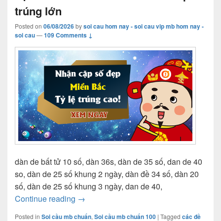
trúng lớn
Posted on
06/08/2026
by
soi cau hom nay - soi cau vip mb hom nay -
soi cau
—
109 Comments ↓
dàn de bất tử 10 số, dàn 36s, dàn de 35 số, dan de 40
so, dàn de 25 số khung 2 ngày, dàn đề 34 số, dàn 20
số, dàn de 25 số khung 3 ngày, dan de 40,
dự đoán dàn đề 8 con mb siêu cấp trúng 
Continue reading
→
Posted in
Soi cầu mb chuẩn
,
Soi cầu mb chuẩn 100
|
Tagged
các đề