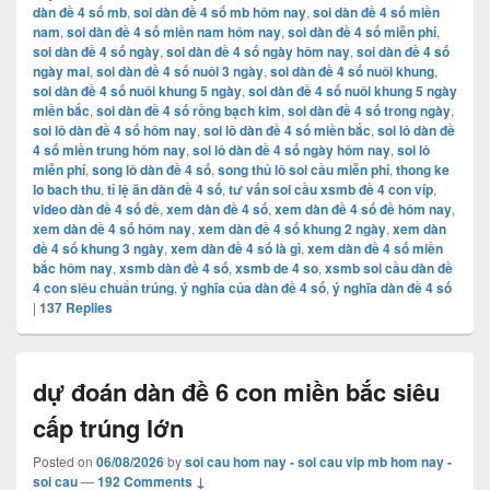
dàn đề 4 số mb
,
soi dàn đề 4 số mb hôm nay
,
soi dàn đề 4 số miền
nam
,
soi dàn đề 4 số miền nam hôm nay
,
soi dàn đề 4 số miễn phí
,
soi dàn đề 4 số ngày
,
soi dàn đề 4 số ngày hôm nay
,
soi dàn đề 4 số
ngày mai
,
soi dàn đề 4 số nuôi 3 ngày
,
soi dàn đề 4 số nuôi khung
,
soi dàn đề 4 số nuôi khung 5 ngày
,
soi dàn đề 4 số nuôi khung 5 ngày
miền bắc
,
soi dàn đề 4 số rồng bạch kim
,
soi dàn đề 4 số trong ngày
,
soi lô dàn đề 4 số hôm nay
,
soi lô dàn đề 4 số miền bắc
,
soi lô dàn đề
4 số miền trung hôm nay
,
soi lô dàn đề 4 số ngày hôm nay
,
soi lô
miễn phí
,
song lô dàn đề 4 số
,
song thủ lô soi cầu miễn phí
,
thong ke
lo bach thu
,
tỉ lệ ăn dàn đề 4 số
,
tư vấn soi cầu xsmb đề 4 con víp
,
video dàn đề 4 số đề
,
xem dàn đề 4 số
,
xem dàn đề 4 số đề hôm nay
,
xem dàn đề 4 số hôm nay
,
xem dàn đề 4 số khung 2 ngày
,
xem dàn
đề 4 số khung 3 ngày
,
xem dàn đề 4 số là gì
,
xem dàn đề 4 số miền
bắc hôm nay
,
xsmb dàn đề 4 số
,
xsmb de 4 so
,
xsmb soi cầu dàn đề
4 con siêu chuẩn trúng
,
ý nghĩa của dàn đề 4 số
,
ý nghĩa dàn đề 4 số
|
137
Replies
dự đoán dàn đề 6 con miền bắc siêu
cấp trúng lớn
Posted on
06/08/2026
by
soi cau hom nay - soi cau vip mb hom nay -
soi cau
—
192 Comments ↓