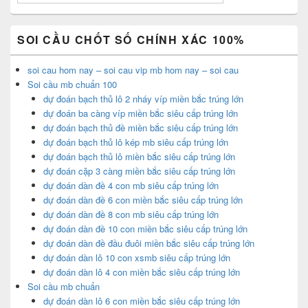
SOI CẦU CHỐT SỐ CHÍNH XÁC 100%
soi cau hom nay – soi cau vip mb hom nay – soi cau
Soi cầu mb chuẩn 100
dự đoán bạch thủ lô 2 nháy víp miền bắc trúng lớn
dự đoán ba càng víp miền bắc siêu cấp trúng lớn
dự đoán bạch thủ đề miền bắc siêu cấp trúng lớn
dự đoán bạch thủ lô kép mb siêu cấp trúng lớn
dự đoán bạch thủ lô miền bắc siêu cấp trúng lớn
dự đoán cặp 3 càng miền bắc siêu cấp trúng lớn
dự đoán dàn đề 4 con mb siêu cấp trúng lớn
dự đoán dàn đề 6 con miền bắc siêu cấp trúng lớn
dự đoán dàn đề 8 con mb siêu cấp trúng lớn
dự đoán dàn đề 10 con miền bắc siêu cấp trúng lớn
dự đoán dàn đề đầu đuôi miền bắc siêu cấp trúng lớn
dự đoán dàn lô 10 con xsmb siêu cấp trúng lớn
dự đoán dàn lô 4 con miền bắc siêu cấp trúng lớn
Soi cầu mb chuẩn
dự đoán dàn lô 6 con miền bắc siêu cấp trúng lớn