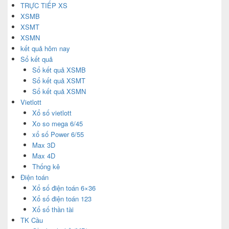
TRỰC TIẾP XS
XSMB
XSMT
XSMN
kết quả hôm nay
Sổ kết quả
Sổ kết quả XSMB
Sổ kết quả XSMT
Sổ kết quả XSMN
Vietlott
Xổ số vietlott
Xo so mega 6/45
xổ số Power 6/55
Max 3D
Max 4D
Thống kê
Điện toán
Xổ số điện toán 6×36
Xổ số điện toán 123
Xổ số thần tài
TK Cầu