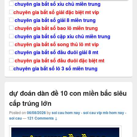
chuyên gia bắt số xỉu chủ miền trung
chuyên gia bắt số giải đặc biệt mt vip
chuyên gia bắt số giải 8 miền trung
chuyên gia bắt số bao lô miền trung
chuyên gia bắt số cặp xỉu chủ miền trung
chuyên gia bắt số song thủ lô mt vip
chuyên gia bắt số đầu đuôi giải 8 mt
chuyên gia bắt số đầu đuôi đặc biệt mt
chuyên gia bắt số lô 3 số miền trung
dự đoán dàn đề 10 con miền bắc siêu
cấp trúng lớn
Posted on
06/08/2026
by
soi cau hom nay - soi cau vip mb hom nay -
soi cau
—
121 Comments ↓