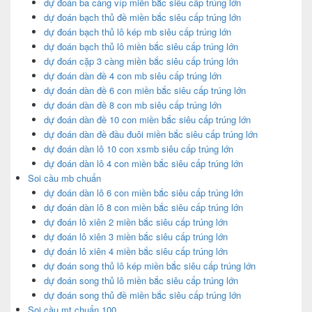
dự đoán ba càng víp miền bắc siêu cấp trúng lớn
dự đoán bạch thủ đề miền bắc siêu cấp trúng lớn
dự đoán bạch thủ lô kép mb siêu cấp trúng lớn
dự đoán bạch thủ lô miền bắc siêu cấp trúng lớn
dự đoán cặp 3 càng miền bắc siêu cấp trúng lớn
dự đoán dàn đề 4 con mb siêu cấp trúng lớn
dự đoán dàn đề 6 con miền bắc siêu cấp trúng lớn
dự đoán dàn đề 8 con mb siêu cấp trúng lớn
dự đoán dàn đề 10 con miền bắc siêu cấp trúng lớn
dự đoán dàn đề đầu đuôi miền bắc siêu cấp trúng lớn
dự đoán dàn lô 10 con xsmb siêu cấp trúng lớn
dự đoán dàn lô 4 con miền bắc siêu cấp trúng lớn
Soi cầu mb chuẩn
dự đoán dàn lô 6 con miền bắc siêu cấp trúng lớn
dự đoán dàn lô 8 con miền bắc siêu cấp trúng lớn
dự đoán lô xiên 2 miền bắc siêu cấp trúng lớn
dự đoán lô xiên 3 miền bắc siêu cấp trúng lớn
dự đoán lô xiên 4 miền bắc siêu cấp trúng lớn
dự đoán song thủ lô kép miền bắc siêu cấp trúng lớn
dự đoán song thủ lô miền bắc siêu cấp trúng lớn
dự đoán song thủ đề miền bắc siêu cấp trúng lớn
Soi cầu mt chuẩn 100