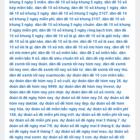
khung 3 ngày 3 miền
,
dàn đề 10 số kép khung 5 ngày
,
dàn đề 10 số
kép miền bắc
,
dàn đề 10 số khung
,
dàn đề 10 số khung 1 ngày
,
dàn
đề 10 số khung 2 ngày
,
dàn đề 10 số khung 2 ngày 2107
,
dàn đề 10
số khung 2 ngày miễn phí
,
dàn đề 10 số khung 2107
,
dàn đề 10 số
khung 3 ngày
,
dàn đề 10 số khung 3 ngày chuẩn
,
dàn đề 10 số khung
3 ngày miễn phí
,
dàn đề 10 số khung 3 ngày rồng bạch kim
,
dàn đề
10 số khung 5 ngày
,
dàn đề 10 số là gì
,
dàn đề 10 số là giải mấy
,
dàn
đề 10 số là giải nào
,
dàn đề 10 số là ntn
,
dàn đề 10 số là sao
,
dàn đề
10 số lót là gì
,
dàn đề 10 số mb
,
dàn đề 10 số mb hôm nay
,
dàn đề 10
số mb mien phi
,
dàn đề 10 số miền bắc
,
dàn đề 2 số miền bắc
,
dàn
đề miền bắc 9 số
,
dàn đề siêu chuẩn 60 số
,
dàn đề vip miền bắc
,
dàn
đề xsmb tối nay đoán
,
dàn đề xsmb tối nay hôm nay
,
dàn đề xsmb
tối nay omi
,
dàn đề xsmb tối nay số bất tử
,
dàn đề xsmb tối nay thủ
,
dàn đề xsmb tối nay xuantocdo
,
dự đoán dàn đề 10 con miền bắc
,
dự đoán dàn đề hôm nay 2 số cuối
,
dự đoán dàn đề hôm nay 36
,
dự
đoán dàn đề hôm nay 9999
,
dự đoán dàn đề hôm nay invest
,
dự
đoán dàn đề hôm nay yên nhật
,
dự đoán dàn đề xổ số remix
,
dự
đoán lô đề ngày hôm nay
,
dự đoán số đề hôm nay 24
,
dự đoán số đề
hôm nay daklak
,
dự đoán số đề hôm nay đẹp
,
dự đoán số đề hôm
nay hòa
,
dự đoán số đề miền bắc ngày mai
,
dự đoán số đề miễn phí
168
,
dự đoán số đề miễn phí ông trời
,
dự đoán số đề miễn phí tối nay
,
dự đoán số đề miễn phí yes
,
dự đoán số đề ngày mai 3 tháng 7
,
dự
đoán số đề ngày mai 7/6
,
dự đoán số đề ngày mai 8 tháng 6
,
dự đoán
số đề ngày mai 9 tháng 7
,
dự đoán số đề ngày mai mau
,
dự đoán số
đề ngày mai xsmt
,
dự đoán số đề tối nay 3 con
,
dự đoán số đề tối