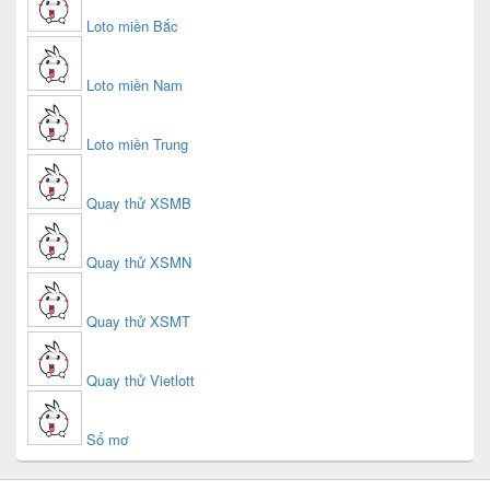
Loto miền Bắc
Loto miền Nam
Loto miền Trung
Quay thử XSMB
Quay thử XSMN
Quay thử XSMT
Quay thử Vietlott
Sổ mơ