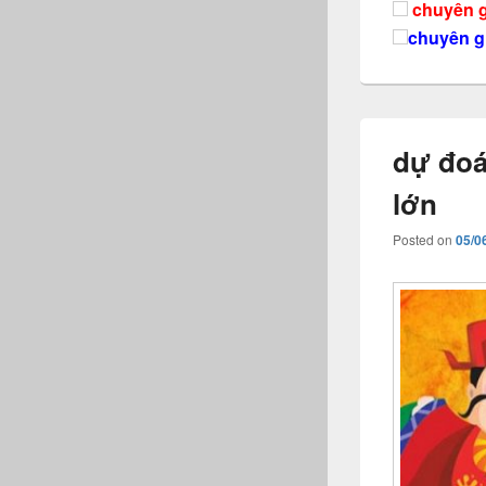
chuyên g
chuyên gi
dự đoá
lớn
Posted on
05/0