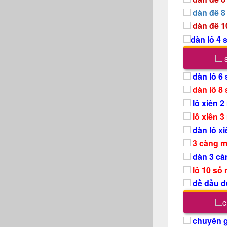
dàn đề 8
dàn đề 1
dàn lô 4 
s
dàn lô 6
dàn lô 8
lô xiên 
lô xiên 
dàn lô x
3 càng m
dàn 3 cà
lô 10 số
đề đầu đ
c
chuyên g