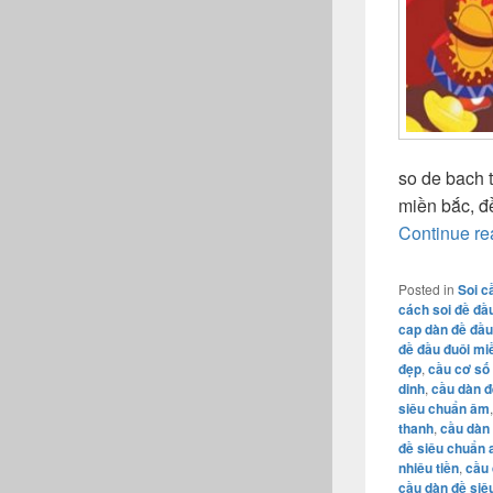
so de bach t
miền bắc, đ
Continue r
Posted in
Soi c
cách soi đề đầ
cap dàn đề đầu
đề đầu đuôi mi
đẹp
,
cầu cơ số
dinh
,
cầu dàn đ
siêu chuẩn âm
thanh
,
cầu dàn 
đề siêu chuẩn 
nhiêu tiền
,
cầu 
cầu dàn đề siê