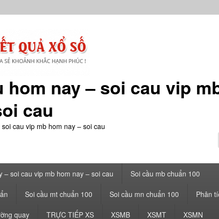
u hom nay – soi cau vip 
soi cau
 soi cau vip mb hom nay – soi cau
y – soi cau vip mb hom nay – soi cau
Soi cầu mb chuẩn 100
uẩn
Soi cầu mt chuẩn 100
Soi cầu mn chuẩn 100
Phân tí
ường quay
TRỰC TIẾP XS
XSMB
XSMT
XSMN