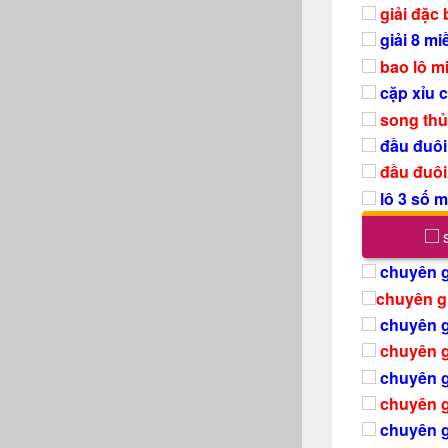
giải đặc 
giải 8 mi
bao lô m
cặp xỉu 
song thủ
đầu đuôi 
đầu đuôi
lô 3 số m
s
chuyên g
chuyên gi
chuyên g
chuyên g
chuyên g
chuyên g
chuyên g