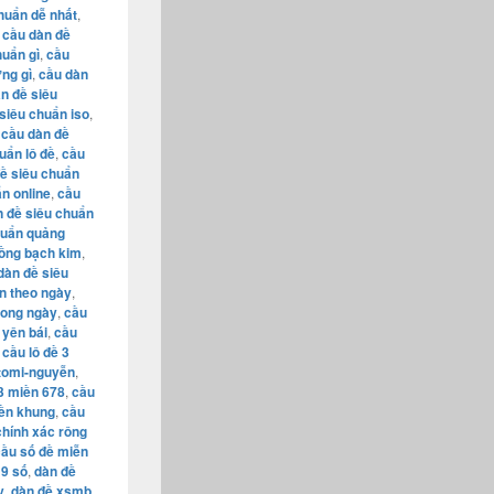
huẩn dễ nhất
,
,
cầu dàn đề
huẩn gì
,
cầu
ng gì
,
cầu dàn
n đề siêu
siêu chuẩn iso
,
,
cầu dàn đề
uẩn lô đề
,
cầu
ề siêu chuẩn
n online
,
cầu
n đề siêu chuẩn
huẩn quảng
rồng bạch kim
,
dàn đề siêu
n theo ngày
,
rong ngày
,
cầu
 yên bái
,
cầu
,
cầu lô đề 3
utomi-nguyễn
,
3 miền 678
,
cầu
iền khung
,
cầu
chính xác rông
cầu số đề miễn
 9 số
,
dàn đề
y
,
dàn đề xsmb