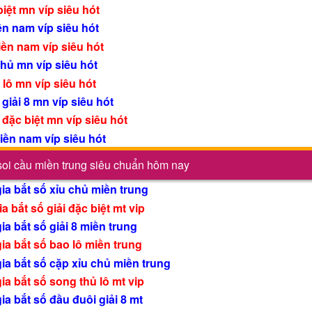
biệt mn víp siêu hót
ền nam víp siêu hót
iền nam víp siêu hót
chủ mn víp siêu hót
 lô mn víp siêu hót
giải 8 mn víp siêu hót
 đặc biệt mn víp siêu hót
iền nam víp siêu hót
oi cầu miền trung siêu chuẩn hôm nay
ia bắt số xỉu chủ miền trung
a bắt số giải đặc biệt mt vip
ia bắt số giải 8 miền trung
ia bắt số bao lô miền trung
ia bắt số cặp xỉu chủ miền trung
ia bắt số song thủ lô mt vip
ia bắt số đầu đuôi giải 8 mt