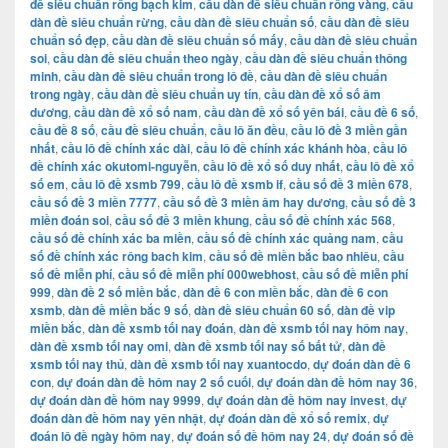
đề siêu chuẩn rồng bạch kim
,
cầu dàn đề siêu chuẩn rồng vàng
,
cầu
dàn đề siêu chuẩn rừng
,
cầu dàn đề siêu chuẩn số
,
cầu dàn đề siêu
chuẩn số đẹp
,
cầu dàn đề siêu chuẩn số mấy
,
cầu dàn đề siêu chuẩn
soi
,
cầu dàn đề siêu chuẩn theo ngày
,
cầu dàn đề siêu chuẩn thông
minh
,
cầu dàn đề siêu chuẩn trong lô đề
,
cầu dàn đề siêu chuẩn
trong ngày
,
cầu dàn đề siêu chuẩn uy tín
,
cầu dàn đề xổ số âm
dương
,
cầu dàn đề xổ số nam
,
cầu dàn đề xổ số yên bái
,
cầu đề 6 số
,
cầu đề 8 số
,
cầu đề siêu chuẩn
,
cầu lô ăn đều
,
cầu lô đề 3 miền gần
nhất
,
cầu lô đề chính xác dài
,
cầu lô đề chính xác khánh hòa
,
cầu lô
đề chính xác okutomi-nguyễn
,
cầu lô đề xổ số duy nhất
,
cầu lô đề xổ
số em
,
cầu lô đề xsmb 799
,
cầu lô đề xsmb if
,
cầu số đề 3 miền 678
,
cầu số đề 3 miền 7777
,
cầu số đề 3 miền âm hay dương
,
cầu số đề 3
miền đoán soi
,
cầu số đề 3 miền khung
,
cầu số đề chính xác 568
,
cầu số đề chính xác ba miền
,
cầu số đề chính xác quảng nam
,
cầu
số đề chính xác rông bach kim
,
cầu số đề miền bắc bao nhiêu
,
cầu
số đề miễn phí
,
cầu số đề miễn phí 000webhost
,
cầu số đề miễn phí
999
,
dàn đề 2 số miền bắc
,
dàn đề 6 con miền bắc
,
dàn đề 6 con
xsmb
,
dàn đề miền bắc 9 số
,
dàn đề siêu chuẩn 60 số
,
dàn đề vip
miền bắc
,
dàn đề xsmb tối nay đoán
,
dàn đề xsmb tối nay hôm nay
,
dàn đề xsmb tối nay omi
,
dàn đề xsmb tối nay số bất tử
,
dàn đề
xsmb tối nay thủ
,
dàn đề xsmb tối nay xuantocdo
,
dự đoán dàn đề 6
con
,
dự đoán dàn đề hôm nay 2 số cuối
,
dự đoán dàn đề hôm nay 36
,
dự đoán dàn đề hôm nay 9999
,
dự đoán dàn đề hôm nay invest
,
dự
đoán dàn đề hôm nay yên nhật
,
dự đoán dàn đề xổ số remix
,
dự
đoán lô đề ngày hôm nay
,
dự đoán số đề hôm nay 24
,
dự đoán số đề