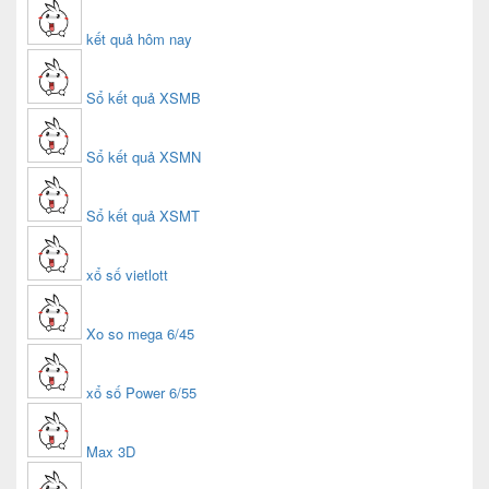
kết quả hôm nay
Sổ kết quả XSMB
Sổ kết quả XSMN
Sổ kết quả XSMT
xổ số vietlott
Xo so mega 6/45
xổ số Power 6/55
Max 3D