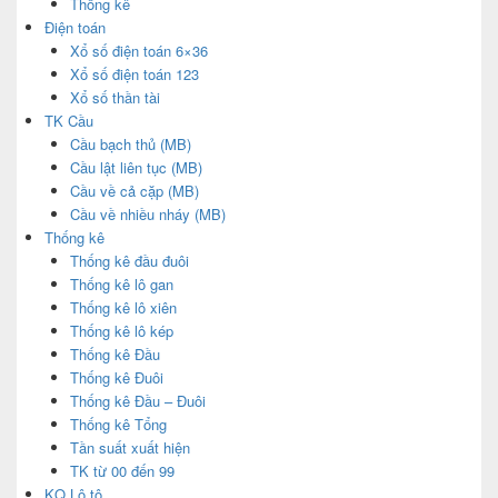
Thống kê
Điện toán
Xổ số điện toán 6×36
Xổ số điện toán 123
Xổ số thần tài
TK Cầu
Cầu bạch thủ (MB)
Cầu lật liên tục (MB)
Cầu về cả cặp (MB)
Cầu về nhiều nháy (MB)
Thống kê
Thống kê đầu đuôi
Thống kê lô gan
Thống kê lô xiên
Thống kê lô kép
Thống kê Đầu
Thống kê Đuôi
Thống kê Đầu – Đuôi
Thống kê Tổng
Tần suất xuất hiện
TK từ 00 đến 99
KQ Lô tô