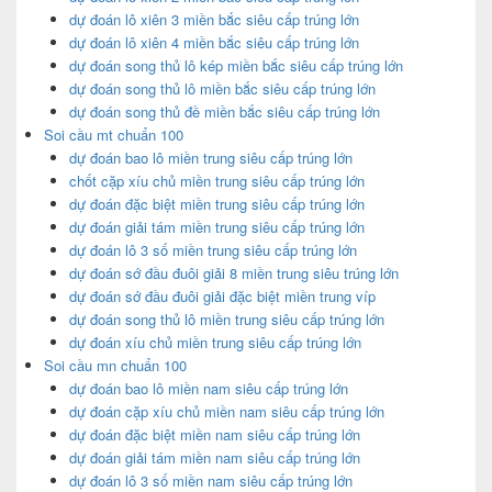
dự đoán lô xiên 3 miền bắc siêu cấp trúng lớn
dự đoán lô xiên 4 miền bắc siêu cấp trúng lớn
dự đoán song thủ lô kép miền bắc siêu cấp trúng lớn
dự đoán song thủ lô miền bắc siêu cấp trúng lớn
dự đoán song thủ đề miền bắc siêu cấp trúng lớn
Soi cầu mt chuẩn 100
dự đoán bao lô miền trung siêu cấp trúng lớn
chốt cặp xíu chủ miền trung siêu cấp trúng lớn
dự đoán đặc biệt miền trung siêu cấp trúng lớn
dự đoán giải tám miền trung siêu cấp trúng lớn
dự đoán lô 3 số miền trung siêu cấp trúng lớn
dự đoán sớ đầu đuôi giải 8 miền trung siêu trúng lớn
dự đoán sớ đầu đuôi giải đặc biệt miền trung víp
dự đoán song thủ lô miền trung siêu cấp trúng lớn
dự đoán xíu chủ miền trung siêu cấp trúng lớn
Soi cầu mn chuẩn 100
dự đoán bao lô miền nam siêu cấp trúng lớn
dự đoán cặp xíu chủ miền nam siêu cấp trúng lớn
dự đoán đặc biệt miền nam siêu cấp trúng lớn
dự đoán giải tám miền nam siêu cấp trúng lớn
dự đoán lô 3 số miền nam siêu cấp trúng lớn