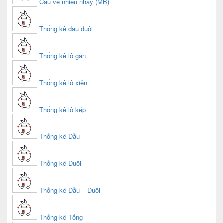
Cầu về nhiều nháy (MB)
Thống kê đầu đuôi
Thống kê lô gan
Thống kê lô xiên
Thống kê lô kép
Thống kê Đầu
Thống kê Đuôi
Thống kê Đầu – Đuôi
Thống kê Tổng