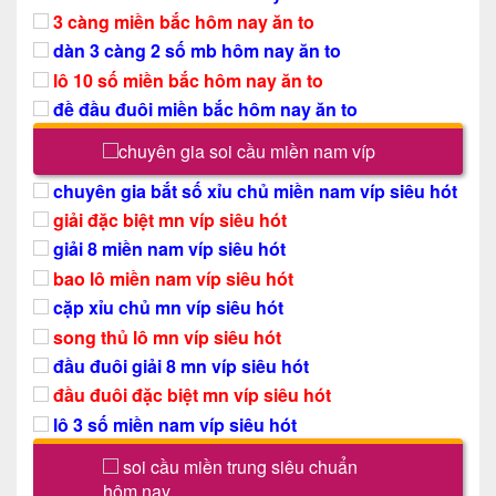
3 càng miền bắc hôm nay ăn to
dàn 3 càng 2 số mb hôm nay ăn to
lô 10 số miền bắc hôm nay ăn to
đề đầu đuôi miền bắc hôm nay ăn to
chuyên gia soi cầu miền nam víp
chuyên gia bắt số xỉu chủ miền nam víp siêu hót
giải đặc biệt mn víp siêu hót
giải 8 miền nam víp siêu hót
bao lô miền nam víp siêu hót
cặp xỉu chủ mn víp siêu hót
song thủ lô mn víp siêu hót
đầu đuôi giải 8 mn víp siêu hót
đầu đuôi đặc biệt mn víp siêu hót
lô 3 số miền nam víp siêu hót
soi cầu miền trung siêu chuẩn
hôm nay