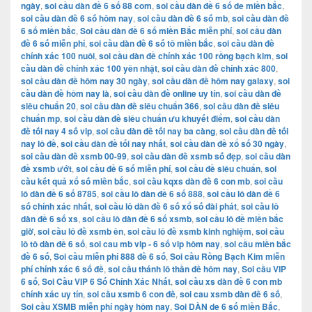
ngày
,
soi cầu dàn đề 6 số 88 com
,
soi cầu dàn đề 6 số de miền bắc
,
soi cầu dàn đề 6 số hôm nay
,
soi cầu dàn đề 6 số mb
,
soi cầu dàn đề
6 số miền bắc
,
Soi cầu dàn đề 6 số miền Bắc miễn phí
,
soi cầu dàn
đề 6 số miễn phí
,
soi cầu dàn đề 6 số tô miền bắc
,
soi cầu dàn đề
chính xác 100 nuôi
,
soi cầu dàn đề chính xác 100 rồng bạch kim
,
soi
cầu dàn đề chính xác 100 yên nhật
,
soi cầu dàn đề chính xác 800
,
soi cầu dàn đề hôm nay 30 ngày
,
soi cầu dàn đề hôm nay galaxy
,
soi
cầu dàn đề hôm nay là
,
soi cầu dàn đề online uy tín
,
soi cầu dàn đề
siêu chuẩn 20
,
soi cầu dàn đề siêu chuẩn 366
,
soi cầu dàn đề siêu
chuẩn mp
,
soi cầu dàn đề siêu chuẩn ưu khuyết điểm
,
soi cầu dàn
đề tối nay 4 số vip
,
soi cầu dàn đề tối nay ba càng
,
soi cầu dàn đề tối
nay lô đề
,
soi cầu dàn đề tối nay nhất
,
soi cầu dàn đề xổ số 30 ngày
,
soi cầu dàn đề xsmb 00-99
,
soi cầu dàn đề xsmb số đẹp
,
soi cầu dàn
đề xsmb ướt
,
soi cầu đề 6 số miễn phí
,
soi cầu đề siêu chuẩn
,
soi
cầu kết quả xổ số miền bắc
,
soi cầu kqxs dàn đề 6 con mb
,
soi cầu
lô dàn đề 6 số 8785
,
soi cầu lô dàn đề 6 số 888
,
soi cầu lô dàn đề 6
số chính xác nhất
,
soi cầu lô dàn đề 6 số xổ số đài phát
,
soi cầu lô
dàn đề 6 số xs
,
soi cầu lô dàn đề 6 số xsmb
,
soi cầu lô đề miền bắc
giờ
,
soi cầu lô đề xsmb ên
,
soi cầu lô đề xsmb kinh nghiệm
,
soi cầu
lô tô dàn đề 6 số
,
soi cau mb vip - 6 số vip hôm nay
,
soi cầu miền bắc
đề 6 số
,
Soi cầu miễn phí 888 đề 6 số
,
Soi cầu Rồng Bạch Kim miễn
phí chính xác 6 số đề
,
soi cầu thánh lô thần đề hôm nay
,
Soi cầu VIP
6 số
,
Soi Cầu VIP 6 Số Chính Xác Nhất
,
soi cầu xs dàn đề 6 con mb
chính xác uy tín
,
soi cầu xsmb 6 con đề
,
soi cau xsmb dàn đề 6 số
,
Soi cầu XSMB miễn phí ngày hôm nay
,
Soi DÀN de 6 số miền Bắc
,