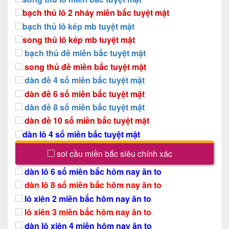
bạch thủ lô 2 nháy miền bắc tuyệt mật
bạch thủ lô kép mb tuyệt mật
song thủ lô kép mb tuyệt mật
bạch thủ đề miền bắc tuyệt mật
song thủ đề miền bắc tuyệt mật
dàn đề 4 số miền bắc tuyệt mật
dàn đề 6 số miền bắc tuyệt mật
dàn đề 8 số miền bắc tuyệt mật
dàn đề 10 số miền bắc tuyệt mật
dàn lô 4 số miền bắc tuyệt mật
soi cầu miền bắc siêu chính xác
dàn lô 6 số miền bắc hôm nay ăn to
dàn lô 8 số miền bắc hôm nay ăn to
lô xiên 2 miền bắc hôm nay ăn to
lô xiên 3 miền bắc hôm nay ăn to
dàn lô xiên 4 miền hôm nay ăn to