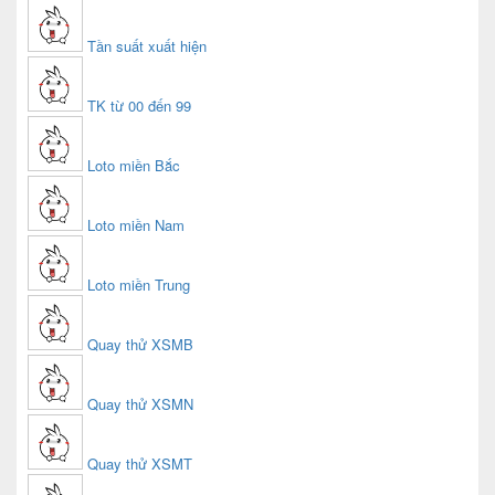
Tần suất xuất hiện
TK từ 00 đến 99
Loto miền Bắc
Loto miền Nam
Loto miền Trung
Quay thử XSMB
Quay thử XSMN
Quay thử XSMT