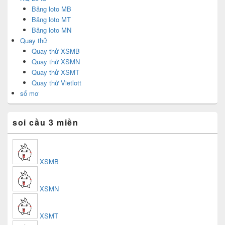
Bảng loto MB
Bảng loto MT
Bảng loto MN
Quay thử
Quay thử XSMB
Quay thử XSMN
Quay thử XSMT
Quay thử Vietlott
sổ mơ
soi cầu 3 miền
XSMB
XSMN
XSMT