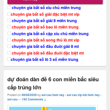
chuyên gia bắt số xỉu chủ miền trung
chuyên gia bắt số giải đặc biệt mt vip
chuyên gia bắt số giải 8 miền trung
chuyên gia bắt số bao lô miền trung
chuyên gia bắt số cặp xỉu chủ miền trung
chuyên gia bắt số song thủ lô mt vip
chuyên gia bắt số đầu đuôi giải 8 mt
chuyên gia bắt số đầu đuôi đặc biệt mt
chuyên gia bắt số lô 3 số miền trung
dự đoán dàn đề 6 con miền bắc siêu
cấp trúng lớn
Posted on
08/08/2026
by
soi cau hom nay - soi cau vip mb hom nay -
soi cau
—
192 Comments ↓