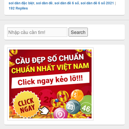
soi dàn đặc biệt
,
soi dàn đề
,
soi dàn đề 6 số
,
soi dàn đề 6 số 2021
|
192
Replies
Search