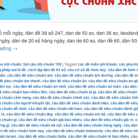
ố mỗi ngày, dàn đề 36 số 247, dan de 50 so, dan 36 so, taodan
ngày, dàn de 20 số hàng ngày, dan de 60 so, dan đề 60, dàn 50
dự đoán dàn đề 6 con miền bắc siêu cấp trúng lớn
eading
→
ầu mb chuẩn
,
Soi cầu mb chuẩn 100
|
Tagged
các đề miễn phí khoản
,
các phươn
pháp soi lô đề
,
cách lập dàn đề 64 số
,
cầu cơ số đề hôm nay
,
cầu dàn đề hôm 
uẩn
,
cầu dàn đề siêu chuẩn âm
,
cầu dàn đề siêu chuẩn âm dương
,
cầu dàn đề s
đề siêu chuẩn âm thanh
,
cầu dàn đề siêu chuẩn ăn
,
cầu dàn đề siêu chuẩn an gi
iên tục
,
cầu dàn đề siêu chuẩn an ninh
,
cầu dàn đề siêu chuẩn an toàn
,
cầu dàn 
ề siêu chuẩn bao nhiêu tiền
,
cầu dàn đề siêu chuẩn bị gì
,
cầu dàn đề siêu chuẩn 
êu chuẩn cẩm nang
,
cầu dàn đề siêu chuẩn chính xác
,
cầu dàn đề siêu chuẩn chí
u chuẩn cho người khuyết tật
,
cầu dàn đề siêu chuẩn danh hiệu
,
cầu dàn đề siêu
u chuẩn dễ nhất
,
cầu dàn đề siêu chuẩn đài loan
,
cầu dàn đề siêu chuẩn đánh gi
 ra
,
cầu dàn đề siêu chuẩn đẹp
,
cầu dàn đề siêu chuẩn em bé
,
cầu dàn đề siêu 
u chuẩn gì
,
cầu dàn đề siêu chuẩn giá bao nhiêu
,
cầu dàn đề siêu chuẩn giá rẻ
,
c
ng gì
,
cầu dàn đề siêu chuẩn hà nội
,
cầu dàn đề siêu chuẩn hàng ngày
,
cầu dàn
àn đề siêu chuẩn hôm nay
,
cầu dàn đề siêu chuẩn indonesia
,
cầu dàn đề siêu ch
uẩn israel
,
cầu dàn đề siêu chuẩn italia
,
cầu dàn đề siêu chuẩn là bao nhiêu
,
cầu