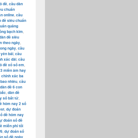
ô đề
,
cầu dàn
êu chuẩn
n online
,
cầu
n đề siêu chuẩn
huẩn quảng
rồng bạch kim
,
dàn đề siêu
n theo ngày
,
rong ngày
,
cầu
 yên bái
,
cầu
nh xác dài
,
cầu
lô đề xổ số em
,
 3 miền âm hay
 chính xác ba
 bao nhiêu
,
cầu
dàn đề 6 con
 bắc
,
dàn đề
y số bất tử
,
ề hôm nay 2 số
est
,
dự đoán
số đề hôm nay
ự đoán số đề
ề miễn phí tối
/6
,
dự đoán số
án số đề ngày