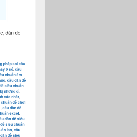
de, dàn de
g pháp soi cầu
nay 6 số
,
cầu
iêu chuẩn âm
ang
,
cầu dàn đề
đề siêu chuẩn
bị những gì
,
nh xác nhất
,
 chuẩn dễ chơi
,
á
,
cầu dàn đề
chuẩn êxcel
,
ầu dàn đề siêu
 đề siêu chuẩn
uẩn iso
,
cầu
 dàn đề siêu