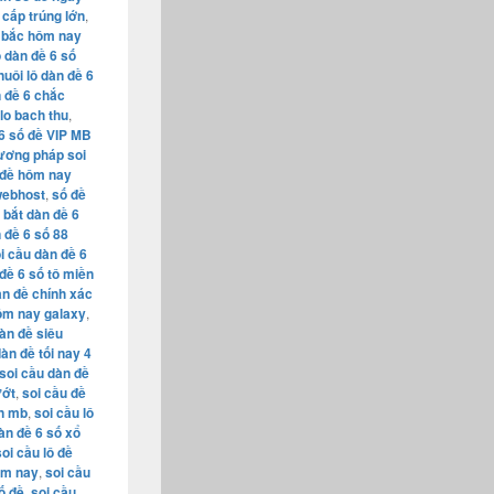
 cấp trúng lớn
,
n bắc hôm nay
ô dàn đề 6 số
nuôi lô dàn đề 6
 đề 6 chắc
lo bach thu
,
6 số đề VIP MB
ương pháp soi
 đề hôm nay
webhost
,
số đề
 bắt dàn đề 6
 đề 6 số 88
i cầu dàn đề 6
đề 6 số tô miền
àn đề chính xác
ôm nay galaxy
,
àn đề siêu
àn đề tối nay 4
soi cầu dàn đề
ướt
,
soi cầu đề
on mb
,
soi cầu lô
dàn đề 6 số xổ
soi cầu lô đề
hôm nay
,
soi cầu
ố đề
,
soi cầu