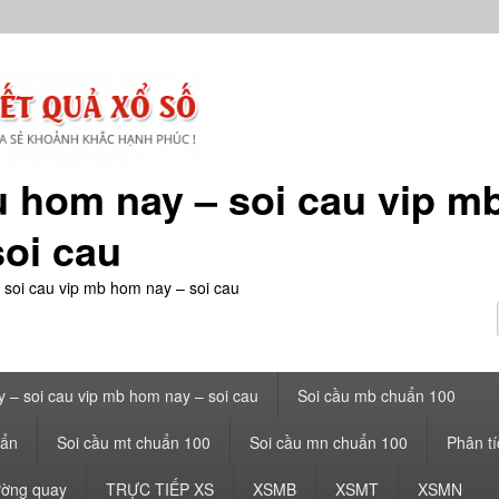
u hom nay – soi cau vip 
soi cau
 soi cau vip mb hom nay – soi cau
y – soi cau vip mb hom nay – soi cau
Soi cầu mb chuẩn 100
uẩn
Soi cầu mt chuẩn 100
Soi cầu mn chuẩn 100
Phân tí
ường quay
TRỰC TIẾP XS
XSMB
XSMT
XSMN