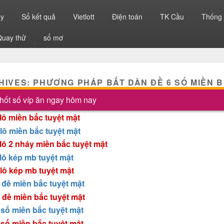
ay
Sổ kết quả
Vietlott
Điện toán
TK Cầu
Thống 
Quay thử
sổ mơ
HIVES:
PHƯƠNG PHÁP BẮT DÀN ĐỀ 6 SỐ MIỀN 
hốt số víp ăn ngay hôm nay
lô miền bắc tuyệt mật
lô miền bắc tuyệt mật
lô 2 nháy miền bắc tuyệt mật
lô kép mb tuyệt mật
lô kép mb tuyệt mật
 đề miền bắc tuyệt mật
 đề miền bắc tuyệt mật
 số miền bắc tuyệt mật
 số miền bắc tuyệt mật