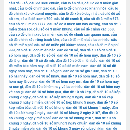
cầu đề 8 số
,
cầu đề siêu chuẩn
,
cầu lô ăn đều
,
cầu lô đề 3 miền gần
nhất
,
cầu lô đề chính xác dài
,
cầu lô đề chính xác khánh hòa
,
cầu lô
đề chính xác okutomi-nguyễn
,
cầu lô đề xổ số duy nhất
,
cầu lô đề xổ
số em
,
cầu lô đề xsmb 799
,
cầu lô đề xsmb if
,
cầu số đề 3 miền 678
,
cầu số đề 3 miền 7777
,
cầu số đề 3 miền âm hay dương
,
cầu số đề 3
miền đoán soi
,
cầu số đề 3 miền khung
,
cầu số đề chính xác 568
,
cầu số đề chính xác ba miền
,
cầu số đề chính xác quảng nam
,
cầu
số đề chính xác rông bach kim
,
cầu số đề miền bắc bao nhiêu
,
cầu
số đề miễn phí
,
cầu số đề miễn phí 000webhost
,
cầu số đề miễn phí
999
,
dàn đề 10 con miền bắc
,
dàn đề 10 số
,
dàn đề 10 số dàn đề 10
số hôm nay
,
dàn đề 10 số đề
,
dàn đề 10 số đề hôm nay
,
dàn đề 10 số
đề là gì
,
dàn đề 10 số đề mb
,
dàn đề 10 số đề miền bắc
,
dàn đề 10 số
đề miền bắc hôm nay
,
dàn đề 10 số đề miền nam
,
dàn đề 10 số đề
ngày hôm nay
,
dàn đề 10 số gan
,
dàn đề 10 số gia 100k
,
dàn đề 10
số hai nháy
,
dàn đề 10 số hnay
,
dàn đề 10 số hôm nay
,
dàn đề 10 số
hôm nay là con gì
,
dàn đề 10 số hôm nay mn
,
dàn đề 10 số hôm nay
ra con gì
,
dàn đề 10 số hôm nay về bao nhiêu
,
dàn đề 10 số hôm nay
về con gì
,
dàn đề 10 số hôm qua
,
dàn đề 10 số kép
,
dàn đề 10 số kép
khung 2 ngày
,
dàn đề 10 số kép khung 3 ngày
,
dàn đề 10 số kép
khung 3 ngày 3 miền
,
dàn đề 10 số kép khung 5 ngày
,
dàn đề 10 số
kép miền bắc
,
dàn đề 10 số khung
,
dàn đề 10 số khung 1 ngày
,
dàn
đề 10 số khung 2 ngày
,
dàn đề 10 số khung 2 ngày 2107
,
dàn đề 10
số khung 2 ngày miễn phí
,
dàn đề 10 số khung 2107
,
dàn đề 10 số
khung 3 ngày
,
dàn đề 10 số khung 3 ngày chuẩn
,
dàn đề 10 số khung
3 ngày miễn phí
,
dàn đề 10 số khung 3 ngày rồng bạch kim
,
dàn đề