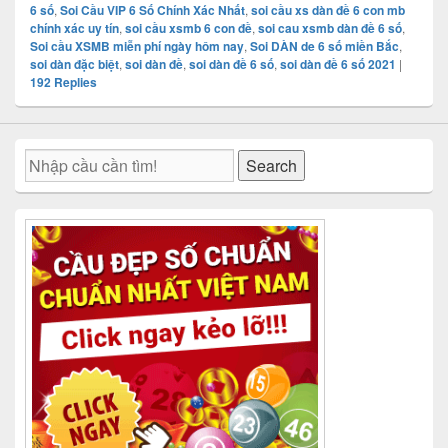
6 số
,
Soi Cầu VIP 6 Số Chính Xác Nhất
,
soi cầu xs dàn đề 6 con mb
chính xác uy tín
,
soi cầu xsmb 6 con đề
,
soi cau xsmb dàn đề 6 số
,
Soi cầu XSMB miễn phí ngày hôm nay
,
Soi DÀN de 6 số miền Bắc
,
soi dàn đặc biệt
,
soi dàn đề
,
soi dàn đề 6 số
,
soi dàn đề 6 số 2021
|
192
Replies
Search