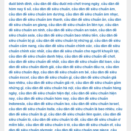
đuôi binh dinh
,
cầu dàn đề đầu đuôi mb chơi trong ngày
,
cầu dàn đề
hôm nay 6 số
,
cầu dàn đề siêu chuẩn
,
cầu dàn đề siêu chuẩn âm
,
cầu dàn đề siêu chuẩn âm dương
,
cầu dàn đề siêu chuẩn âm nhạc
,
cầu dàn đề siêu chuẩn âm thanh
,
cầu dàn đề siêu chuẩn ăn
,
cầu dàn
đề siêu chuẩn an giang
,
cầu dàn đề siêu chuẩn ăn liên tục
,
cầu dàn
đề siêu chuẩn an ninh
,
cầu dàn đề siêu chuẩn an toàn
,
cầu dàn đề
siêu chuẩn asia
,
cầu dàn đề siêu chuẩn bao nhiêu tiền
,
cầu dàn đề
siêu chuẩn bị gì
,
cầu dàn đề siêu chuẩn bị những gì
,
cầu dàn đề siêu
chuẩn cẩm nang
,
cầu dàn đề siêu chuẩn chính xác
,
cầu dàn đề siêu
chuẩn chính xác nhất
,
cầu dàn đề siêu chuẩn cho người khuyết tật
,
cầu dàn đề siêu chuẩn danh hiệu
,
cầu dàn đề siêu chuẩn dễ chơi
,
cầu dàn đề siêu chuẩn dễ nhất
,
cầu dàn đề siêu chuẩn đài loan
,
cầu
dàn đề siêu chuẩn đánh giá
,
cầu dàn đề siêu chuẩn đầu ra
,
cầu dàn
đề siêu chuẩn đẹp
,
cầu dàn đề siêu chuẩn em bé
,
cầu dàn đề siêu
chuẩn êxcel
,
cầu dàn đề siêu chuẩn gì
,
cầu dàn đề siêu chuẩn giá
bao nhiêu
,
cầu dàn đề siêu chuẩn giá rẻ
,
cầu dàn đề siêu chuẩn gồm
những gì
,
cầu dàn đề siêu chuẩn hà nội
,
cầu dàn đề siêu chuẩn hàng
ngày
,
cầu dàn đề siêu chuẩn hiện đại
,
cầu dàn đề siêu chuẩn hiện
nay
,
cầu dàn đề siêu chuẩn hôm nay
,
cầu dàn đề siêu chuẩn
indonesia
,
cầu dàn đề siêu chuẩn iso
,
cầu dàn đề siêu chuẩn israel
,
cầu dàn đề siêu chuẩn italia
,
cầu dàn đề siêu chuẩn là bao nhiêu
,
cầu
dàn đề siêu chuẩn là gì
,
cầu dàn đề siêu chuẩn liên quân
,
cầu dàn đề
siêu chuẩn lô
,
cầu dàn đề siêu chuẩn lô đề
,
cầu dàn đề siêu chuẩn ơ
miền bắc
,
cầu dàn đề siêu chuẩn ô tô
,
cầu dàn đề siêu chuẩn ơi
,
cầu
dàn đề siêu chuẩn olympic
,
cầu dàn đề siêu chuẩn one piece
,
cầu