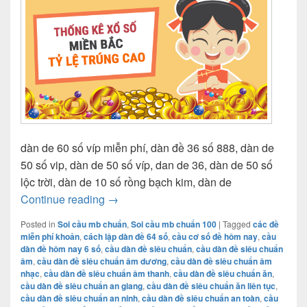
dàn de 60 số víp miễn phí, dàn đề 36 số 888, dàn de
50 số vip, dàn de 50 số víp, dan de 36, dàn de 50 số
lộc trời, dàn de 10 số rồng bạch kim, dàn de
dự đoán dàn đề 4 con mb siêu cấp trúng 
Continue reading
→
Posted in
Soi cầu mb chuẩn
,
Soi cầu mb chuẩn 100
|
Tagged
các đề
miễn phí khoản
,
cách lập dàn đề 64 số
,
cầu cơ số đề hôm nay
,
cầu
dàn đề hôm nay 6 số
,
cầu dàn đề siêu chuẩn
,
cầu dàn đề siêu chuẩn
âm
,
cầu dàn đề siêu chuẩn âm dương
,
cầu dàn đề siêu chuẩn âm
nhạc
,
cầu dàn đề siêu chuẩn âm thanh
,
cầu dàn đề siêu chuẩn ăn
,
cầu dàn đề siêu chuẩn an giang
,
cầu dàn đề siêu chuẩn ăn liên tục
,
cầu dàn đề siêu chuẩn an ninh
,
cầu dàn đề siêu chuẩn an toàn
,
cầu