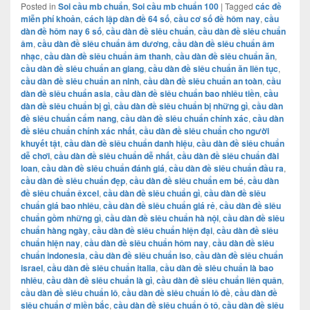
Posted in
Soi cầu mb chuẩn
,
Soi cầu mb chuẩn 100
|
Tagged
các đề
miễn phí khoản
,
cách lập dàn đề 64 số
,
cầu cơ số đề hôm nay
,
cầu
dàn đề hôm nay 6 số
,
cầu dàn đề siêu chuẩn
,
cầu dàn đề siêu chuẩn
âm
,
cầu dàn đề siêu chuẩn âm dương
,
cầu dàn đề siêu chuẩn âm
nhạc
,
cầu dàn đề siêu chuẩn âm thanh
,
cầu dàn đề siêu chuẩn ăn
,
cầu dàn đề siêu chuẩn an giang
,
cầu dàn đề siêu chuẩn ăn liên tục
,
cầu dàn đề siêu chuẩn an ninh
,
cầu dàn đề siêu chuẩn an toàn
,
cầu
dàn đề siêu chuẩn asia
,
cầu dàn đề siêu chuẩn bao nhiêu tiền
,
cầu
dàn đề siêu chuẩn bị gì
,
cầu dàn đề siêu chuẩn bị những gì
,
cầu dàn
đề siêu chuẩn cẩm nang
,
cầu dàn đề siêu chuẩn chính xác
,
cầu dàn
đề siêu chuẩn chính xác nhất
,
cầu dàn đề siêu chuẩn cho người
khuyết tật
,
cầu dàn đề siêu chuẩn danh hiệu
,
cầu dàn đề siêu chuẩn
dễ chơi
,
cầu dàn đề siêu chuẩn dễ nhất
,
cầu dàn đề siêu chuẩn đài
loan
,
cầu dàn đề siêu chuẩn đánh giá
,
cầu dàn đề siêu chuẩn đầu ra
,
cầu dàn đề siêu chuẩn đẹp
,
cầu dàn đề siêu chuẩn em bé
,
cầu dàn
đề siêu chuẩn êxcel
,
cầu dàn đề siêu chuẩn gì
,
cầu dàn đề siêu
chuẩn giá bao nhiêu
,
cầu dàn đề siêu chuẩn giá rẻ
,
cầu dàn đề siêu
chuẩn gồm những gì
,
cầu dàn đề siêu chuẩn hà nội
,
cầu dàn đề siêu
chuẩn hàng ngày
,
cầu dàn đề siêu chuẩn hiện đại
,
cầu dàn đề siêu
chuẩn hiện nay
,
cầu dàn đề siêu chuẩn hôm nay
,
cầu dàn đề siêu
chuẩn indonesia
,
cầu dàn đề siêu chuẩn iso
,
cầu dàn đề siêu chuẩn
israel
,
cầu dàn đề siêu chuẩn italia
,
cầu dàn đề siêu chuẩn là bao
nhiêu
,
cầu dàn đề siêu chuẩn là gì
,
cầu dàn đề siêu chuẩn liên quân
,
cầu dàn đề siêu chuẩn lô
,
cầu dàn đề siêu chuẩn lô đề
,
cầu dàn đề
siêu chuẩn ơ miền bắc
,
cầu dàn đề siêu chuẩn ô tô
,
cầu dàn đề siêu