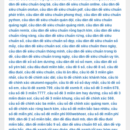
dàn đề siêu chuẩn ông bà
,
cầu dàn đề siêu chuẩn online
,
cầu dàn đề
siêu chuẩn otofun
,
cầu dàn đề siêu chuẩn pdf
,
cầu dàn đề siêu chuẩn
phát triển
,
cầu dàn đề siêu chuẩn phong thuỷ
,
cầu dàn đề siêu chuẩn
python
,
cầu dàn đề siêu chuẩn quân đội
,
cầu dàn đề siêu chuẩn
quảng ngãi
,
cầu dàn đề siêu chuẩn quảng ninh
,
cầu dàn đề siêu
chuẩn remix
,
cầu dàn đề siêu chuẩn rồng bạch kim
,
cầu dàn đề siêu
chuẩn rồng vàng
,
cầu dàn đề siêu chuẩn rừng
,
cầu dàn đề siêu
chuẩn số
,
cầu dàn đề siêu chuẩn số đẹp
,
cầu dàn đề siêu chuẩn số
mấy
,
cầu dàn đề siêu chuẩn soi
,
cầu dàn đề siêu chuẩn theo ngày
,
cầu dàn đề siêu chuẩn thông minh
,
cầu dàn đề siêu chuẩn trong lô
đề
,
cầu dàn đề siêu chuẩn trong ngày
,
cầu dàn đề siêu chuẩn uy tín
,
cầu dàn đề xổ số âm dương
,
cầu dàn đề xổ số nam
,
cầu dàn đề xổ
số yên bái
,
cầu đầu đuôi miền bắc
,
cầu đề 6 số
,
cầu đề 8 số
,
cầu đề
đầu đuôi
,
cầu đề siêu chuẩn
,
cầu lô ăn đều
,
cầu lô đề 3 miền gần
nhất
,
cầu lô đề chính xác dài
,
cầu lô đề chính xác khánh hòa
,
cầu lô
đề chính xác okutomi-nguyễn
,
cầu lô đề xổ số duy nhất
,
cầu lô đề xổ
số em
,
cầu lô đề xsmb 799
,
cầu lô đề xsmb if
,
cầu số đề 3 miền 678
,
cầu số đề 3 miền 7777
,
cầu số đề 3 miền âm hay dương
,
cầu số đề 3
miền đoán soi
,
cầu số đề 3 miền khung
,
cầu số đề chính xác 568
,
cầu số đề chính xác ba miền
,
cầu số đề chính xác quảng nam
,
cầu
số đề chính xác rông bach kim
,
cầu số đề miền bắc bao nhiêu
,
cầu
số đề miễn phí
,
cầu số đề miễn phí 000webhost
,
cầu số đề miễn phí
999
,
dàn đề 2 số miền bắc
,
dàn đề đầu đuôi mb
,
dàn đề đầu đuôi
miền bắc
,
dàn đề miền bắc 9 số
,
dàn đề siêu chuẩn 60 số
,
dàn đề vip
miền bắc
,
dàn đề xsmb tối nay đoán
,
dàn đề xsmb tối nay hôm nay
,