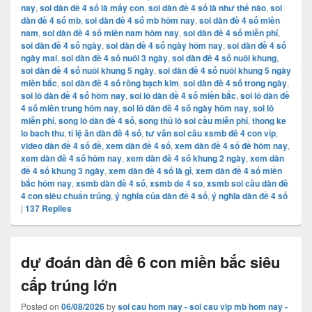
nay
,
soi dàn đề 4 số là mấy con
,
soi dàn đề 4 số là như thế nào
,
soi
dàn đề 4 số mb
,
soi dàn đề 4 số mb hôm nay
,
soi dàn đề 4 số miền
nam
,
soi dàn đề 4 số miền nam hôm nay
,
soi dàn đề 4 số miễn phí
,
soi dàn đề 4 số ngày
,
soi dàn đề 4 số ngày hôm nay
,
soi dàn đề 4 số
ngày mai
,
soi dàn đề 4 số nuôi 3 ngày
,
soi dàn đề 4 số nuôi khung
,
soi dàn đề 4 số nuôi khung 5 ngày
,
soi dàn đề 4 số nuôi khung 5 ngày
miền bắc
,
soi dàn đề 4 số rồng bạch kim
,
soi dàn đề 4 số trong ngày
,
soi lô dàn đề 4 số hôm nay
,
soi lô dàn đề 4 số miền bắc
,
soi lô dàn đề
4 số miền trung hôm nay
,
soi lô dàn đề 4 số ngày hôm nay
,
soi lô
miễn phí
,
song lô dàn đề 4 số
,
song thủ lô soi cầu miễn phí
,
thong ke
lo bach thu
,
tỉ lệ ăn dàn đề 4 số
,
tư vấn soi cầu xsmb đề 4 con víp
,
video dàn đề 4 số đề
,
xem dàn đề 4 số
,
xem dàn đề 4 số đề hôm nay
,
xem dàn đề 4 số hôm nay
,
xem dàn đề 4 số khung 2 ngày
,
xem dàn
đề 4 số khung 3 ngày
,
xem dàn đề 4 số là gì
,
xem dàn đề 4 số miền
bắc hôm nay
,
xsmb dàn đề 4 số
,
xsmb de 4 so
,
xsmb soi cầu dàn đề
4 con siêu chuẩn trúng
,
ý nghĩa của dàn đề 4 số
,
ý nghĩa dàn đề 4 số
|
137
Replies
dự đoán dàn đề 6 con miền bắc siêu
cấp trúng lớn
Posted on
06/08/2026
by
soi cau hom nay - soi cau vip mb hom nay -