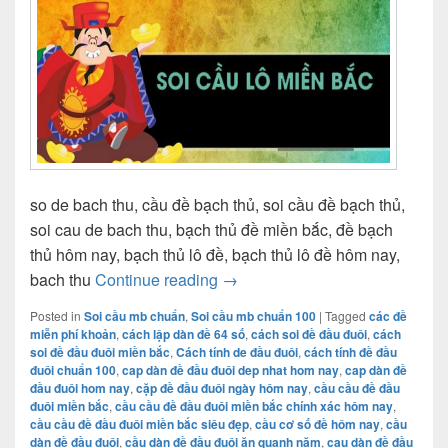
so de bach thu, cầu đề bạch thủ, soi cầu đề bạch thủ,
soi cau de bach thu, bạch thủ đề miền bắc, đề bạch
thủ hôm nay, bạch thủ lô đề, bạch thủ lô đề hôm nay,
dự đoán dàn đề đầu đuôi miền b
bach thu
Continue reading
→
Posted in
Soi cầu mb chuẩn
,
Soi cầu mb chuẩn 100
|
Tagged
các đề
miễn phí khoản
,
cách lập dàn đề 64 số
,
cách soi đề đầu đuôi
,
cách
soi đề đầu đuôi miền bắc
,
Cách tính de đầu đuôi
,
cách tính đề đầu
đuôi chuẩn 100
,
cap dàn đề đầu đuôi dep nhat hom nay
,
cap dàn đề
đầu đuôi hom nay
,
cặp đề đầu đuôi ngày hôm nay
,
cầu cầu đề đầu
đuôi miền bắc
,
cầu cầu đề đầu đuôi miền bắc chính xác hôm nay
,
cầu cầu đề đầu đuôi miền bắc siêu đẹp
,
cầu cơ số đề hôm nay
,
cầu
dàn đề đầu đuôi
,
cầu dàn đề đầu đuôi ăn quanh năm
,
cau dàn đề đầu