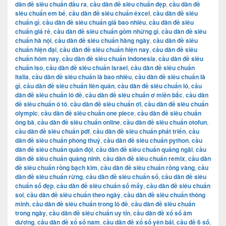
dàn đề siêu chuẩn đầu ra
,
cầu dàn đề siêu chuẩn đẹp
,
cầu dàn đề
siêu chuẩn em bé
,
cầu dàn đề siêu chuẩn êxcel
,
cầu dàn đề siêu
chuẩn gì
,
cầu dàn đề siêu chuẩn giá bao nhiêu
,
cầu dàn đề siêu
chuẩn giá rẻ
,
cầu dàn đề siêu chuẩn gồm những gì
,
cầu dàn đề siêu
chuẩn hà nội
,
cầu dàn đề siêu chuẩn hàng ngày
,
cầu dàn đề siêu
chuẩn hiện đại
,
cầu dàn đề siêu chuẩn hiện nay
,
cầu dàn đề siêu
chuẩn hôm nay
,
cầu dàn đề siêu chuẩn indonesia
,
cầu dàn đề siêu
chuẩn iso
,
cầu dàn đề siêu chuẩn israel
,
cầu dàn đề siêu chuẩn
italia
,
cầu dàn đề siêu chuẩn là bao nhiêu
,
cầu dàn đề siêu chuẩn là
gì
,
cầu dàn đề siêu chuẩn liên quân
,
cầu dàn đề siêu chuẩn lô
,
cầu
dàn đề siêu chuẩn lô đề
,
cầu dàn đề siêu chuẩn ơ miền bắc
,
cầu dàn
đề siêu chuẩn ô tô
,
cầu dàn đề siêu chuẩn ơi
,
cầu dàn đề siêu chuẩn
olympic
,
cầu dàn đề siêu chuẩn one piece
,
cầu dàn đề siêu chuẩn
ông bà
,
cầu dàn đề siêu chuẩn online
,
cầu dàn đề siêu chuẩn otofun
,
cầu dàn đề siêu chuẩn pdf
,
cầu dàn đề siêu chuẩn phát triển
,
cầu
dàn đề siêu chuẩn phong thuỷ
,
cầu dàn đề siêu chuẩn python
,
cầu
dàn đề siêu chuẩn quân đội
,
cầu dàn đề siêu chuẩn quảng ngãi
,
cầu
dàn đề siêu chuẩn quảng ninh
,
cầu dàn đề siêu chuẩn remix
,
cầu dàn
đề siêu chuẩn rồng bạch kim
,
cầu dàn đề siêu chuẩn rồng vàng
,
cầu
dàn đề siêu chuẩn rừng
,
cầu dàn đề siêu chuẩn số
,
cầu dàn đề siêu
chuẩn số đẹp
,
cầu dàn đề siêu chuẩn số mấy
,
cầu dàn đề siêu chuẩn
soi
,
cầu dàn đề siêu chuẩn theo ngày
,
cầu dàn đề siêu chuẩn thông
minh
,
cầu dàn đề siêu chuẩn trong lô đề
,
cầu dàn đề siêu chuẩn
trong ngày
,
cầu dàn đề siêu chuẩn uy tín
,
cầu dàn đề xổ số âm
dương
,
cầu dàn đề xổ số nam
,
cầu dàn đề xổ số yên bái
,
cầu đề 6 số
,