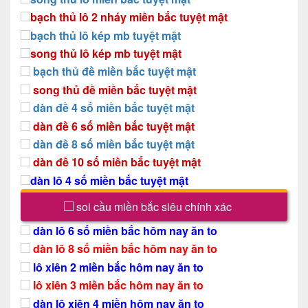
bạch thủ lô 2 nháy miền bắc tuyệt mật
bạch thủ lô kép mb tuyệt mật
song thủ lô kép mb tuyệt mật
bạch thủ đề miền bắc tuyệt mật
song thủ đề miền bắc tuyệt mật
dàn đề 4 số miền bắc tuyệt mật
dàn đề 6 số miền bắc tuyệt mật
dàn đề 8 số miền bắc tuyệt mật
dàn đề 10 số miền bắc tuyệt mật
dàn lô 4 số miền bắc tuyệt mật
soi cầu miền bắc siêu chính xác
dàn lô 6 số miền bắc hôm nay ăn to
dàn lô 8 số miền bắc hôm nay ăn to
lô xiên 2 miền bắc hôm nay ăn to
lô xiên 3 miền bắc hôm nay ăn to
dàn lô xiên 4 miền hôm nay ăn to