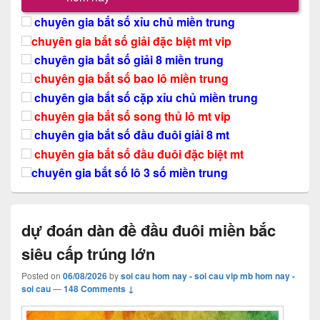
chuyên gia bắt số xỉu chủ miền trung
chuyên gia bắt số giải đặc biệt mt vip
chuyên gia bắt số giải 8 miền trung
chuyên gia bắt số bao lô miền trung
chuyên gia bắt số cặp xỉu chủ miền trung
chuyên gia bắt số song thủ lô mt vip
chuyên gia bắt số đầu đuôi giải 8 mt
chuyên gia bắt số đầu đuôi đặc biệt mt
chuyên gia bắt số lô 3 số miền trung
dự đoán dàn đề đầu đuôi miền bắc
siêu cấp trúng lớn
Posted on
06/08/2026
by
soi cau hom nay - soi cau vip mb hom nay -
soi cau
—
148 Comments ↓