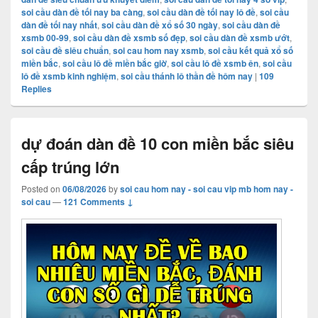
soi cầu dàn đề tối nay ba càng
,
soi cầu dàn đề tối nay lô đề
,
soi cầu
dàn đề tối nay nhất
,
soi cầu dàn đề xổ số 30 ngày
,
soi cầu dàn đề
xsmb 00-99
,
soi cầu dàn đề xsmb số đẹp
,
soi cầu dàn đề xsmb ướt
,
soi cầu đề siêu chuẩn
,
soi cau hom nay xsmb
,
soi cầu kết quả xổ số
miền bắc
,
soi cầu lô đề miền bắc giờ
,
soi cầu lô đề xsmb ên
,
soi cầu
lô đề xsmb kinh nghiệm
,
soi cầu thánh lô thần đề hôm nay
|
109
Replies
dự đoán dàn đề 10 con miền bắc siêu
cấp trúng lớn
Posted on
06/08/2026
by
soi cau hom nay - soi cau vip mb hom nay -
soi cau
—
121 Comments ↓