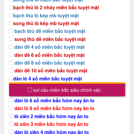
bạch thủ lô 2 nháy miền bắc tuyệt mật
bạch thủ lô kép mb tuyệt mật
song thủ lô kép mb tuyệt mật
bạch thủ đề miền bắc tuyệt mật
song thủ đề miền bắc tuyệt mật
dàn đề 4 số miền bắc tuyệt mật
dàn đề 6 số miền bắc tuyệt mật
dàn đề 8 số miền bắc tuyệt mật
dàn đề 10 số miền bắc tuyệt mật
dàn lô 4 số miền bắc tuyệt mật
soi cầu miền bắc siêu chính xác
dàn lô 6 số miền bắc hôm nay ăn to
dàn lô 8 số miền bắc hôm nay ăn to
lô xiên 2 miền bắc hôm nay ăn to
lô xiên 3 miền bắc hôm nay ăn to
dàn lô xiên 4 miền hôm nay ăn to