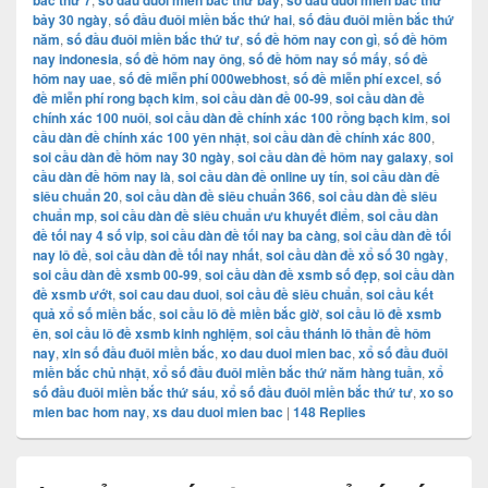
bảy 30 ngày
,
số đầu đuôi miền bắc thứ hai
,
số đầu đuôi miền bắc thứ
năm
,
số đầu đuôi miền bắc thứ tư
,
số đề hôm nay con gì
,
số đề hôm
nay indonesia
,
số đề hôm nay ông
,
số đề hôm nay số mấy
,
số đề
hôm nay uae
,
số đề miễn phí 000webhost
,
số đề miễn phí excel
,
số
đề miễn phí rong bạch kim
,
soi cầu dàn đề 00-99
,
soi cầu dàn đề
chính xác 100 nuôi
,
soi cầu dàn đề chính xác 100 rồng bạch kim
,
soi
cầu dàn đề chính xác 100 yên nhật
,
soi cầu dàn đề chính xác 800
,
soi cầu dàn đề hôm nay 30 ngày
,
soi cầu dàn đề hôm nay galaxy
,
soi
cầu dàn đề hôm nay là
,
soi cầu dàn đề online uy tín
,
soi cầu dàn đề
siêu chuẩn 20
,
soi cầu dàn đề siêu chuẩn 366
,
soi cầu dàn đề siêu
chuẩn mp
,
soi cầu dàn đề siêu chuẩn ưu khuyết điểm
,
soi cầu dàn
đề tối nay 4 số vip
,
soi cầu dàn đề tối nay ba càng
,
soi cầu dàn đề tối
nay lô đề
,
soi cầu dàn đề tối nay nhất
,
soi cầu dàn đề xổ số 30 ngày
,
soi cầu dàn đề xsmb 00-99
,
soi cầu dàn đề xsmb số đẹp
,
soi cầu dàn
đề xsmb ướt
,
soi cau dau duoi
,
soi cầu đề siêu chuẩn
,
soi cầu kết
quả xổ số miền bắc
,
soi cầu lô đề miền bắc giờ
,
soi cầu lô đề xsmb
ên
,
soi cầu lô đề xsmb kinh nghiệm
,
soi cầu thánh lô thần đề hôm
nay
,
xin số đầu đuôi miền bắc
,
xo dau duoi mien bac
,
xổ số đầu đuôi
miền bắc chủ nhật
,
xổ số đầu đuôi miền bắc thứ năm hàng tuần
,
xổ
số đầu đuôi miền bắc thứ sáu
,
xổ số đầu đuôi miền bắc thứ tư
,
xo so
mien bac hom nay
,
xs dau duoi mien bac
|
148
Replies