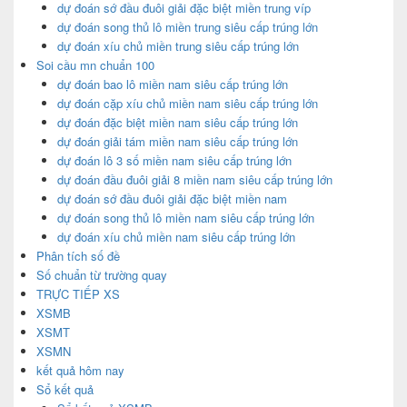
dự đoán sớ đầu đuôi giải đặc biệt miền trung víp
dự đoán song thủ lô miền trung siêu cấp trúng lớn
dự đoán xíu chủ miền trung siêu cấp trúng lớn
Soi cầu mn chuẩn 100
dự đoán bao lô miền nam siêu cấp trúng lớn
dự đoán cặp xíu chủ miền nam siêu cấp trúng lớn
dự đoán đặc biệt miền nam siêu cấp trúng lớn
dự đoán giải tám miền nam siêu cấp trúng lớn
dự đoán lô 3 số miền nam siêu cấp trúng lớn
dự đoán đầu đuôi giải 8 miền nam siêu cấp trúng lớn
dự đoán sớ đầu đuôi giải đặc biệt miền nam
dự đoán song thủ lô miền nam siêu cấp trúng lớn
dự đoán xíu chủ miền nam siêu cấp trúng lớn
Phân tích số đề
Số chuẩn từ trường quay
TRỰC TIẾP XS
XSMB
XSMT
XSMN
kết quả hôm nay
Sổ kết quả