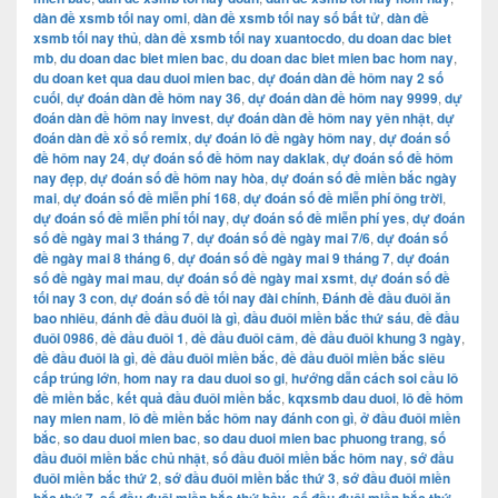
dàn đề xsmb tối nay omi
,
dàn đề xsmb tối nay số bất tử
,
dàn đề
xsmb tối nay thủ
,
dàn đề xsmb tối nay xuantocdo
,
du doan dac biet
mb
,
du doan dac biet mien bac
,
du doan dac biet mien bac hom nay
,
du doan ket qua dau duoi mien bac
,
dự đoán dàn đề hôm nay 2 số
cuối
,
dự đoán dàn đề hôm nay 36
,
dự đoán dàn đề hôm nay 9999
,
dự
đoán dàn đề hôm nay invest
,
dự đoán dàn đề hôm nay yên nhật
,
dự
đoán dàn đề xổ số remix
,
dự đoán lô đề ngày hôm nay
,
dự đoán số
đề hôm nay 24
,
dự đoán số đề hôm nay daklak
,
dự đoán số đề hôm
nay đẹp
,
dự đoán số đề hôm nay hòa
,
dự đoán số đề miền bắc ngày
mai
,
dự đoán số đề miễn phí 168
,
dự đoán số đề miễn phí ông trời
,
dự đoán số đề miễn phí tối nay
,
dự đoán số đề miễn phí yes
,
dự đoán
số đề ngày mai 3 tháng 7
,
dự đoán số đề ngày mai 7/6
,
dự đoán số
đề ngày mai 8 tháng 6
,
dự đoán số đề ngày mai 9 tháng 7
,
dự đoán
số đề ngày mai mau
,
dự đoán số đề ngày mai xsmt
,
dự đoán số đề
tối nay 3 con
,
dự đoán số đề tối nay đài chính
,
Đánh đề đầu đuôi ăn
bao nhiêu
,
đánh đề đầu đuôi là gì
,
đầu đuôi miền bắc thứ sáu
,
đề đầu
đuôi 0986
,
đề đầu đuôi 1
,
đề đầu đuôi câm
,
đề đầu đuôi khung 3 ngày
,
đề đầu đuôi là gì
,
đề đầu đuôi miền bắc
,
đề đầu đuôi miền bắc siêu
cấp trúng lớn
,
hom nay ra dau duoi so gi
,
hướng dẫn cách soi cầu lô
đề miền bắc
,
kết quả đầu đuôi miền bắc
,
kqxsmb dau duoi
,
lô đề hôm
nay mien nam
,
lô đề miền bắc hôm nay đánh con gì
,
ở đầu đuôi miền
bắc
,
so dau duoi mien bac
,
so dau duoi mien bac phuong trang
,
số
đầu đuôi miền bắc chủ nhật
,
số đầu đuôi miền bắc hôm nay
,
sớ đầu
đuôi miền bắc thứ 2
,
sớ đầu đuôi miền bắc thứ 3
,
sớ đầu đuôi miền
bắc thứ 7
,
số đầu đuôi miền bắc thứ bảy
,
số đầu đuôi miền bắc thứ