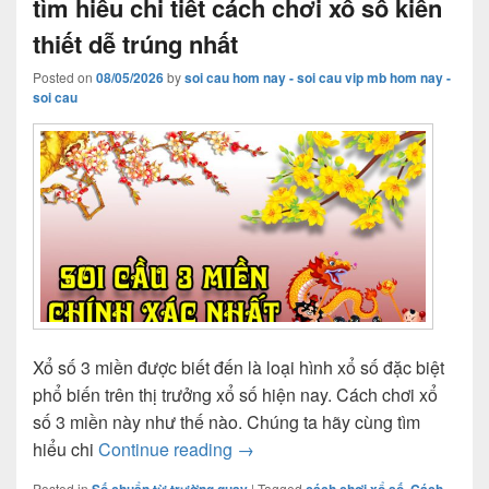
tìm hiểu chi tiết cách chơi xổ số kiến
thiết dễ trúng nhất
Posted on
08/05/2026
by
soi cau hom nay - soi cau vip mb hom nay -
soi cau
Xổ số 3 miền được biết đến là loại hình xổ số đặc biệt
phổ biến trên thị trưởng xổ số hiện nay. Cách chơi xổ
số 3 miền này như thế nào. Chúng ta hãy cùng tìm
tìm hiểu chi tiết cách chơi xổ số 
hiểu chi
Continue reading
→
Posted in
|
Tagged
,