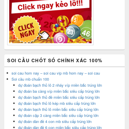
SOI CẦU CHỐT SỐ CHÍNH XÁC 100%
soi cau hom nay – soi cau vip mb hom nay – soi cau
Soi cầu mb chuẩn 100
dự đoán bạch thủ lô 2 nháy víp miền bắc trúng lớn
dự đoán ba càng víp miền bắc siêu cấp trúng lớn
dự đoán bạch thủ đề miền bắc siêu cấp trúng lớn
dự đoán bạch thủ lô kép mb siêu cấp trúng lớn
dự đoán bạch thủ lô miền bắc siêu cấp trúng lớn
dự đoán cặp 3 càng miền bắc siêu cấp trúng lớn
dự đoán dàn đề 4 con mb siêu cấp trúng lớn
dự đoán dàn đề 6 con miền bắc siêu cấp trúng lớn