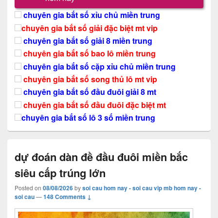
chuyên gia bắt số xỉu chủ miền trung
chuyên gia bắt số giải đặc biệt mt vip
chuyên gia bắt số giải 8 miền trung
chuyên gia bắt số bao lô miền trung
chuyên gia bắt số cặp xỉu chủ miền trung
chuyên gia bắt số song thủ lô mt vip
chuyên gia bắt số đầu đuôi giải 8 mt
chuyên gia bắt số đầu đuôi đặc biệt mt
chuyên gia bắt số lô 3 số miền trung
dự đoán dàn đề đầu đuôi miền bắc
siêu cấp trúng lớn
Posted on
08/08/2026
by
soi cau hom nay - soi cau vip mb hom nay -
soi cau
—
148 Comments ↓