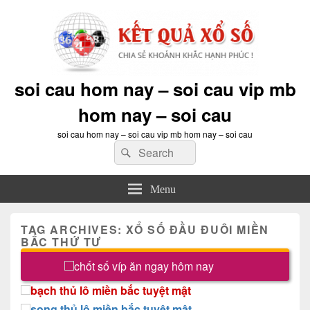
soi cau hom nay – soi cau vip mb
hom nay – soi cau
soi cau hom nay – soi cau vip mb hom nay – soi cau
Search
Search
for:
Menu
TAG ARCHIVES:
XỔ SỐ ĐẦU ĐUÔI MIỀN
BẮC THỨ TƯ
chốt số víp ăn ngay hôm nay
bạch thủ lô miền bắc tuyệt mật
song thủ lô miền bắc tuyệt mật