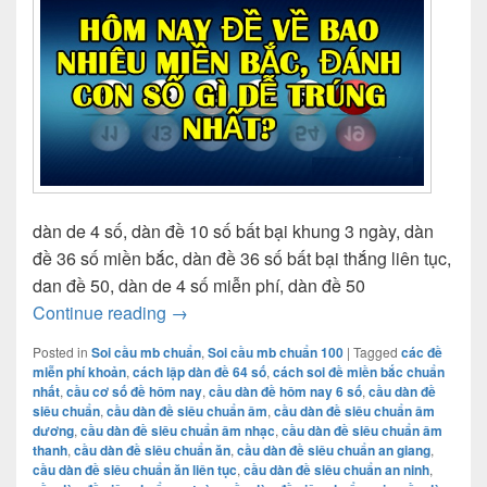
dàn de 4 số, dàn đề 10 số bất bại khung 3 ngày, dàn
đề 36 số miền bắc, dàn đề 36 số bất bại thắng liên tục,
dan đề 50, dàn de 4 số miễn phí, dàn đề 50
dự đoán dàn đề 10 con miền bắc siêu cấp
Continue reading
→
Posted in
Soi cầu mb chuẩn
,
Soi cầu mb chuẩn 100
|
Tagged
các đề
miễn phí khoản
,
cách lập dàn đề 64 số
,
cách soi đề miền bắc chuẩn
nhất
,
cầu cơ số đề hôm nay
,
cầu dàn đề hôm nay 6 số
,
cầu dàn đề
siêu chuẩn
,
cầu dàn đề siêu chuẩn âm
,
cầu dàn đề siêu chuẩn âm
dương
,
cầu dàn đề siêu chuẩn âm nhạc
,
cầu dàn đề siêu chuẩn âm
thanh
,
cầu dàn đề siêu chuẩn ăn
,
cầu dàn đề siêu chuẩn an giang
,
cầu dàn đề siêu chuẩn ăn liên tục
,
cầu dàn đề siêu chuẩn an ninh
,