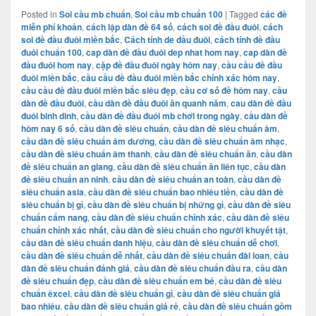
Posted in
Soi cầu mb chuẩn
,
Soi cầu mb chuẩn 100
|
Tagged
các đề
miễn phí khoản
,
cách lập dàn đề 64 số
,
cách soi đề đầu đuôi
,
cách
soi đề đầu đuôi miền bắc
,
Cách tính de đầu đuôi
,
cách tính đề đầu
đuôi chuẩn 100
,
cap dàn đề đầu đuôi dep nhat hom nay
,
cap dàn đề
đầu đuôi hom nay
,
cặp đề đầu đuôi ngày hôm nay
,
cầu cầu đề đầu
đuôi miền bắc
,
cầu cầu đề đầu đuôi miền bắc chính xác hôm nay
,
cầu cầu đề đầu đuôi miền bắc siêu đẹp
,
cầu cơ số đề hôm nay
,
cầu
dàn đề đầu đuôi
,
cầu dàn đề đầu đuôi ăn quanh năm
,
cau dàn đề đầu
đuôi binh dinh
,
cầu dàn đề đầu đuôi mb chơi trong ngày
,
cầu dàn đề
hôm nay 6 số
,
cầu dàn đề siêu chuẩn
,
cầu dàn đề siêu chuẩn âm
,
cầu dàn đề siêu chuẩn âm dương
,
cầu dàn đề siêu chuẩn âm nhạc
,
cầu dàn đề siêu chuẩn âm thanh
,
cầu dàn đề siêu chuẩn ăn
,
cầu dàn
đề siêu chuẩn an giang
,
cầu dàn đề siêu chuẩn ăn liên tục
,
cầu dàn
đề siêu chuẩn an ninh
,
cầu dàn đề siêu chuẩn an toàn
,
cầu dàn đề
siêu chuẩn asia
,
cầu dàn đề siêu chuẩn bao nhiêu tiền
,
cầu dàn đề
siêu chuẩn bị gì
,
cầu dàn đề siêu chuẩn bị những gì
,
cầu dàn đề siêu
chuẩn cẩm nang
,
cầu dàn đề siêu chuẩn chính xác
,
cầu dàn đề siêu
chuẩn chính xác nhất
,
cầu dàn đề siêu chuẩn cho người khuyết tật
,
cầu dàn đề siêu chuẩn danh hiệu
,
cầu dàn đề siêu chuẩn dễ chơi
,
cầu dàn đề siêu chuẩn dễ nhất
,
cầu dàn đề siêu chuẩn đài loan
,
cầu
dàn đề siêu chuẩn đánh giá
,
cầu dàn đề siêu chuẩn đầu ra
,
cầu dàn
đề siêu chuẩn đẹp
,
cầu dàn đề siêu chuẩn em bé
,
cầu dàn đề siêu
chuẩn êxcel
,
cầu dàn đề siêu chuẩn gì
,
cầu dàn đề siêu chuẩn giá
bao nhiêu
,
cầu dàn đề siêu chuẩn giá rẻ
,
cầu dàn đề siêu chuẩn gồm