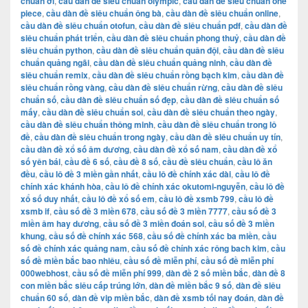
chuẩn ơi
,
cầu dàn đề siêu chuẩn olympic
,
cầu dàn đề siêu chuẩn one
piece
,
cầu dàn đề siêu chuẩn ông bà
,
cầu dàn đề siêu chuẩn online
,
cầu dàn đề siêu chuẩn otofun
,
cầu dàn đề siêu chuẩn pdf
,
cầu dàn đề
siêu chuẩn phát triển
,
cầu dàn đề siêu chuẩn phong thuỷ
,
cầu dàn đề
siêu chuẩn python
,
cầu dàn đề siêu chuẩn quân đội
,
cầu dàn đề siêu
chuẩn quảng ngãi
,
cầu dàn đề siêu chuẩn quảng ninh
,
cầu dàn đề
siêu chuẩn remix
,
cầu dàn đề siêu chuẩn rồng bạch kim
,
cầu dàn đề
siêu chuẩn rồng vàng
,
cầu dàn đề siêu chuẩn rừng
,
cầu dàn đề siêu
chuẩn số
,
cầu dàn đề siêu chuẩn số đẹp
,
cầu dàn đề siêu chuẩn số
mấy
,
cầu dàn đề siêu chuẩn soi
,
cầu dàn đề siêu chuẩn theo ngày
,
cầu dàn đề siêu chuẩn thông minh
,
cầu dàn đề siêu chuẩn trong lô
đề
,
cầu dàn đề siêu chuẩn trong ngày
,
cầu dàn đề siêu chuẩn uy tín
,
cầu dàn đề xổ số âm dương
,
cầu dàn đề xổ số nam
,
cầu dàn đề xổ
số yên bái
,
cầu đề 6 số
,
cầu đề 8 số
,
cầu đề siêu chuẩn
,
cầu lô ăn
đều
,
cầu lô đề 3 miền gần nhất
,
cầu lô đề chính xác dài
,
cầu lô đề
chính xác khánh hòa
,
cầu lô đề chính xác okutomi-nguyễn
,
cầu lô đề
xổ số duy nhất
,
cầu lô đề xổ số em
,
cầu lô đề xsmb 799
,
cầu lô đề
xsmb if
,
cầu số đề 3 miền 678
,
cầu số đề 3 miền 7777
,
cầu số đề 3
miền âm hay dương
,
cầu số đề 3 miền đoán soi
,
cầu số đề 3 miền
khung
,
cầu số đề chính xác 568
,
cầu số đề chính xác ba miền
,
cầu
số đề chính xác quảng nam
,
cầu số đề chính xác rông bach kim
,
cầu
số đề miền bắc bao nhiêu
,
cầu số đề miễn phí
,
cầu số đề miễn phí
000webhost
,
cầu số đề miễn phí 999
,
dàn đề 2 số miền bắc
,
dàn đề 8
con miền bắc siêu cấp trúng lớn
,
dàn đề miền bắc 9 số
,
dàn đề siêu
chuẩn 60 số
,
dàn đề vip miền bắc
,
dàn đề xsmb tối nay đoán
,
dàn đề