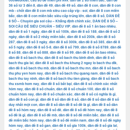
000webhost
cầu số đề miễn phí 999
dàn đề 2 số miền bắc
dàn đề
36 số từ 3 đến 8
,
dàn đề 49
,
dàn đề 49 số
,
dàn đề 8 con
,
dàn đề 8 con
mb - chốt dàn đề 8 con mb siêu cao cấp víp - soi
,
dàn đề 8 con miền
bắc
,
dàn đề 8 con miền bắc siêu cấp trúng lớn
,
dàn đề 8 số
,
DÀN ĐỀ
8 SỐ – Chuyên gia soi cầu – Khẳng định chính xác
,
DÀN ĐỀ 8 SỐ –
SOI CẦU ĐỀ SIÊU CHUẨN – SIÊU VIP
,
dàn đề 8 số 1 ăn bao nhiêu
,
dàn đề 8 số 1 ngày
,
dàn đề 8 số 100k
,
dàn đề 8 số 188
,
dàn đề 8 số 2
ngày
,
dàn đề 8 số 2 nháy miền bắc
,
dàn đề 8 số 200k
,
dàn đề 8 số
287
,
dàn đề 8 số 3 ngày
,
dàn đề 8 số 300k
,
dàn đề 8 số 385
,
dàn đề 8
số 5 ngày
,
dàn đề 8 số 5-8
,
dàn đề 8 số 799
,
dàn đề 8 số 8789
,
dàn đề
8 số 88
,
dàn đề 8 số 888
,
dàn đề 8 số 99
,
dàn đề 8 số ăn bao nhiêu
,
dàn đề 8 số bach thu
,
dàn đề 8 số bach thu binh dinh
,
dàn đề 8 số
bach thu gia lai
,
dàn đề 8 số bach thu khung 2 ngay lo bach thu dlk
,
dàn đề 8 số bach thu mb
,
dàn đề 8 số bach thu mn
,
dàn đề 8 số bach
thu phu yen hom nay
,
dàn đề 8 số bach thu quang nam
,
dàn đề 8 số
bach thu tay ninh
,
dàn đề 8 số bach thu tien giang
,
dàn đề 8 số bach
thu xsmb hom nay
,
dàn đề 8 số bất bại
,
dàn đề 8 số chính xác nhất
hôm nay
,
dàn đề 8 số chuẩn
,
dàn đề 8 số chuẩn 100
,
dàn đề 8 số
chuẩn hôm nay
,
dàn đề 8 số chuẩn xác
,
dàn đề 8 số có nghĩa là gì
,
dàn đề 8 số con gì
,
dàn đề 8 số dàn đề 8 số
,
dàn đề 8 số dàn đề 8 số
duy nhất một con
,
dàn đề 8 số dàn đề 8 số đề là gì
,
dàn đề 8 số dàn
đề 8 số hôm nay
,
dàn đề 8 số đề
,
dàn đề 8 số đề hôm nay
,
dàn đề 8
số đề là gì
,
dàn đề 8 số đề mb
,
dàn đề 8 số đề miền bắc
,
dàn đề 8 số
đề miền bắc hôm nay
,
dàn đề 8 số đề miền nam
,
dàn đề 8 số đề ngày
hôm nay
,
dàn đề 8 số gan
,
dàn đề 8 số gia 100k
,
dàn đề 8 số gia lai
,