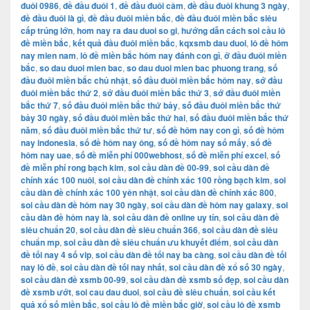
đuôi 0986
,
đề đầu đuôi 1
,
đề đầu đuôi câm
,
đề đầu đuôi khung 3 ngày
,
đề đầu đuôi là gì
,
đề đầu đuôi miền bắc
,
đề đầu đuôi miền bắc siêu
cấp trúng lớn
,
hom nay ra dau duoi so gi
,
hướng dẫn cách soi cầu lô
đề miền bắc
,
kết quả đầu đuôi miền bắc
,
kqxsmb dau duoi
,
lô đề hôm
nay mien nam
,
lô đề miền bắc hôm nay đánh con gì
,
ở đầu đuôi miền
bắc
,
so dau duoi mien bac
,
so dau duoi mien bac phuong trang
,
số
đầu đuôi miền bắc chủ nhật
,
số đầu đuôi miền bắc hôm nay
,
sớ đầu
đuôi miền bắc thứ 2
,
sớ đầu đuôi miền bắc thứ 3
,
sớ đầu đuôi miền
bắc thứ 7
,
số đầu đuôi miền bắc thứ bảy
,
số đầu đuôi miền bắc thứ
bảy 30 ngày
,
số đầu đuôi miền bắc thứ hai
,
số đầu đuôi miền bắc thứ
năm
,
số đầu đuôi miền bắc thứ tư
,
số đề hôm nay con gì
,
số đề hôm
nay indonesia
,
số đề hôm nay ông
,
số đề hôm nay số mấy
,
số đề
hôm nay uae
,
số đề miễn phí 000webhost
,
số đề miễn phí excel
,
số
đề miễn phí rong bạch kim
,
soi cầu dàn đề 00-99
,
soi cầu dàn đề
chính xác 100 nuôi
,
soi cầu dàn đề chính xác 100 rồng bạch kim
,
soi
cầu dàn đề chính xác 100 yên nhật
,
soi cầu dàn đề chính xác 800
,
soi cầu dàn đề hôm nay 30 ngày
,
soi cầu dàn đề hôm nay galaxy
,
soi
cầu dàn đề hôm nay là
,
soi cầu dàn đề online uy tín
,
soi cầu dàn đề
siêu chuẩn 20
,
soi cầu dàn đề siêu chuẩn 366
,
soi cầu dàn đề siêu
chuẩn mp
,
soi cầu dàn đề siêu chuẩn ưu khuyết điểm
,
soi cầu dàn
đề tối nay 4 số vip
,
soi cầu dàn đề tối nay ba càng
,
soi cầu dàn đề tối
nay lô đề
,
soi cầu dàn đề tối nay nhất
,
soi cầu dàn đề xổ số 30 ngày
,
soi cầu dàn đề xsmb 00-99
,
soi cầu dàn đề xsmb số đẹp
,
soi cầu dàn
đề xsmb ướt
,
soi cau dau duoi
,
soi cầu đề siêu chuẩn
,
soi cầu kết
quả xổ số miền bắc
,
soi cầu lô đề miền bắc giờ
,
soi cầu lô đề xsmb