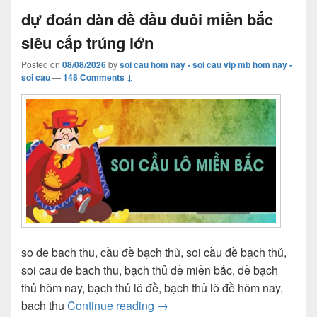
dự đoán dàn đề đầu đuôi miền bắc
siêu cấp trúng lớn
Posted on
08/08/2026
by
soi cau hom nay - soi cau vip mb hom nay -
soi cau
—
148 Comments ↓
so de bach thu, cầu đề bạch thủ, soi cầu đề bạch thủ,
soi cau de bach thu, bạch thủ đề miền bắc, đề bạch
thủ hôm nay, bạch thủ lô đề, bạch thủ lô đề hôm nay,
dự đoán dàn đề đầu đuôi miền b
bach thu
Continue reading
→