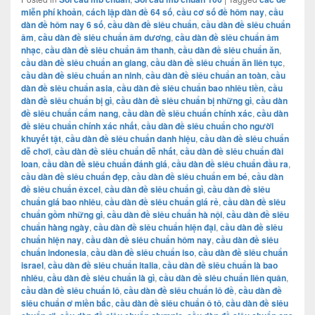
miễn phí khoản
,
cách lập dàn đề 64 số
,
cầu cơ số đề hôm nay
,
cầu
dàn đề hôm nay 6 số
,
cầu dàn đề siêu chuẩn
,
cầu dàn đề siêu chuẩn
âm
,
cầu dàn đề siêu chuẩn âm dương
,
cầu dàn đề siêu chuẩn âm
nhạc
,
cầu dàn đề siêu chuẩn âm thanh
,
cầu dàn đề siêu chuẩn ăn
,
cầu dàn đề siêu chuẩn an giang
,
cầu dàn đề siêu chuẩn ăn liên tục
,
cầu dàn đề siêu chuẩn an ninh
,
cầu dàn đề siêu chuẩn an toàn
,
cầu
dàn đề siêu chuẩn asia
,
cầu dàn đề siêu chuẩn bao nhiêu tiền
,
cầu
dàn đề siêu chuẩn bị gì
,
cầu dàn đề siêu chuẩn bị những gì
,
cầu dàn
đề siêu chuẩn cẩm nang
,
cầu dàn đề siêu chuẩn chính xác
,
cầu dàn
đề siêu chuẩn chính xác nhất
,
cầu dàn đề siêu chuẩn cho người
khuyết tật
,
cầu dàn đề siêu chuẩn danh hiệu
,
cầu dàn đề siêu chuẩn
dễ chơi
,
cầu dàn đề siêu chuẩn dễ nhất
,
cầu dàn đề siêu chuẩn đài
loan
,
cầu dàn đề siêu chuẩn đánh giá
,
cầu dàn đề siêu chuẩn đầu ra
,
cầu dàn đề siêu chuẩn đẹp
,
cầu dàn đề siêu chuẩn em bé
,
cầu dàn
đề siêu chuẩn êxcel
,
cầu dàn đề siêu chuẩn gì
,
cầu dàn đề siêu
chuẩn giá bao nhiêu
,
cầu dàn đề siêu chuẩn giá rẻ
,
cầu dàn đề siêu
chuẩn gồm những gì
,
cầu dàn đề siêu chuẩn hà nội
,
cầu dàn đề siêu
chuẩn hàng ngày
,
cầu dàn đề siêu chuẩn hiện đại
,
cầu dàn đề siêu
chuẩn hiện nay
,
cầu dàn đề siêu chuẩn hôm nay
,
cầu dàn đề siêu
chuẩn indonesia
,
cầu dàn đề siêu chuẩn iso
,
cầu dàn đề siêu chuẩn
israel
,
cầu dàn đề siêu chuẩn italia
,
cầu dàn đề siêu chuẩn là bao
nhiêu
,
cầu dàn đề siêu chuẩn là gì
,
cầu dàn đề siêu chuẩn liên quân
,
cầu dàn đề siêu chuẩn lô
,
cầu dàn đề siêu chuẩn lô đề
,
cầu dàn đề
siêu chuẩn ơ miền bắc
,
cầu dàn đề siêu chuẩn ô tô
,
cầu dàn đề siêu