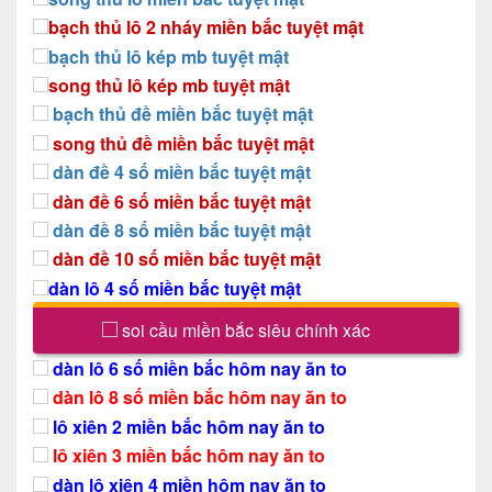
bạch thủ lô 2 nháy miền bắc tuyệt mật
bạch thủ lô kép mb tuyệt mật
song thủ lô kép mb tuyệt mật
bạch thủ đề miền bắc tuyệt mật
song thủ đề miền bắc tuyệt mật
dàn đề 4 số miền bắc tuyệt mật
dàn đề 6 số miền bắc tuyệt mật
dàn đề 8 số miền bắc tuyệt mật
dàn đề 10 số miền bắc tuyệt mật
dàn lô 4 số miền bắc tuyệt mật
soi cầu miền bắc siêu chính xác
dàn lô 6 số miền bắc hôm nay ăn to
dàn lô 8 số miền bắc hôm nay ăn to
lô xiên 2 miền bắc hôm nay ăn to
lô xiên 3 miền bắc hôm nay ăn to
dàn lô xiên 4 miền hôm nay ăn to