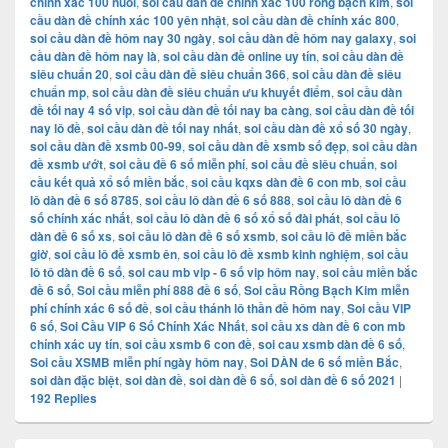
chính xác 100 nuôi
,
soi cầu dàn đề chính xác 100 rồng bạch kim
,
soi
cầu dàn đề chính xác 100 yên nhật
,
soi cầu dàn đề chính xác 800
,
soi cầu dàn đề hôm nay 30 ngày
,
soi cầu dàn đề hôm nay galaxy
,
soi
cầu dàn đề hôm nay là
,
soi cầu dàn đề online uy tín
,
soi cầu dàn đề
siêu chuẩn 20
,
soi cầu dàn đề siêu chuẩn 366
,
soi cầu dàn đề siêu
chuẩn mp
,
soi cầu dàn đề siêu chuẩn ưu khuyết điểm
,
soi cầu dàn
đề tối nay 4 số vip
,
soi cầu dàn đề tối nay ba càng
,
soi cầu dàn đề tối
nay lô đề
,
soi cầu dàn đề tối nay nhất
,
soi cầu dàn đề xổ số 30 ngày
,
soi cầu dàn đề xsmb 00-99
,
soi cầu dàn đề xsmb số đẹp
,
soi cầu dàn
đề xsmb ướt
,
soi cầu đề 6 số miễn phí
,
soi cầu đề siêu chuẩn
,
soi
cầu kết quả xổ số miền bắc
,
soi cầu kqxs dàn đề 6 con mb
,
soi cầu
lô dàn đề 6 số 8785
,
soi cầu lô dàn đề 6 số 888
,
soi cầu lô dàn đề 6
số chính xác nhất
,
soi cầu lô dàn đề 6 số xổ số đài phát
,
soi cầu lô
dàn đề 6 số xs
,
soi cầu lô dàn đề 6 số xsmb
,
soi cầu lô đề miền bắc
giờ
,
soi cầu lô đề xsmb ên
,
soi cầu lô đề xsmb kinh nghiệm
,
soi cầu
lô tô dàn đề 6 số
,
soi cau mb vip - 6 số vip hôm nay
,
soi cầu miền bắc
đề 6 số
,
Soi cầu miễn phí 888 đề 6 số
,
Soi cầu Rồng Bạch Kim miễn
phí chính xác 6 số đề
,
soi cầu thánh lô thần đề hôm nay
,
Soi cầu VIP
6 số
,
Soi Cầu VIP 6 Số Chính Xác Nhất
,
soi cầu xs dàn đề 6 con mb
chính xác uy tín
,
soi cầu xsmb 6 con đề
,
soi cau xsmb dàn đề 6 số
,
Soi cầu XSMB miễn phí ngày hôm nay
,
Soi DÀN de 6 số miền Bắc
,
soi dàn đặc biệt
,
soi dàn đề
,
soi dàn đề 6 số
,
soi dàn đề 6 số 2021
|
192
Replies