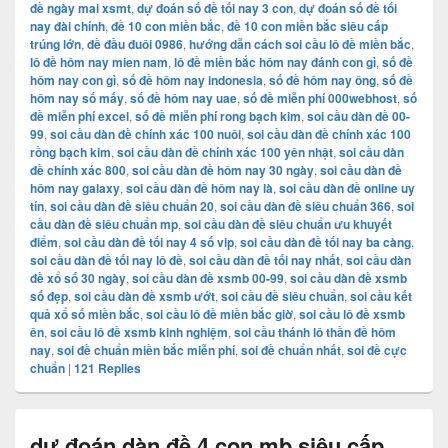
đề ngày mai xsmt
,
dự đoán số đề tối nay 3 con
,
dự đoán số đề tối
nay đài chính
,
đề 10 con miền bắc
,
đề 10 con miền bắc siêu cấp
trúng lớn
,
đề đầu đuôi 0986
,
hướng dẫn cách soi cầu lô đề miền bắc
,
lô đề hôm nay mien nam
,
lô đề miền bắc hôm nay đánh con gì
,
số đề
hôm nay con gì
,
số đề hôm nay indonesia
,
số đề hôm nay ông
,
số đề
hôm nay số mấy
,
số đề hôm nay uae
,
số đề miễn phí 000webhost
,
số
đề miễn phí excel
,
số đề miễn phí rong bạch kim
,
soi cầu dàn đề 00-
99
,
soi cầu dàn đề chính xác 100 nuôi
,
soi cầu dàn đề chính xác 100
rồng bạch kim
,
soi cầu dàn đề chính xác 100 yên nhật
,
soi cầu dàn
đề chính xác 800
,
soi cầu dàn đề hôm nay 30 ngày
,
soi cầu dàn đề
hôm nay galaxy
,
soi cầu dàn đề hôm nay là
,
soi cầu dàn đề online uy
tín
,
soi cầu dàn đề siêu chuẩn 20
,
soi cầu dàn đề siêu chuẩn 366
,
soi
cầu dàn đề siêu chuẩn mp
,
soi cầu dàn đề siêu chuẩn ưu khuyết
điểm
,
soi cầu dàn đề tối nay 4 số vip
,
soi cầu dàn đề tối nay ba càng
,
soi cầu dàn đề tối nay lô đề
,
soi cầu dàn đề tối nay nhất
,
soi cầu dàn
đề xổ số 30 ngày
,
soi cầu dàn đề xsmb 00-99
,
soi cầu dàn đề xsmb
số đẹp
,
soi cầu dàn đề xsmb ướt
,
soi cầu đề siêu chuẩn
,
soi cầu kết
quả xổ số miền bắc
,
soi cầu lô đề miền bắc giờ
,
soi cầu lô đề xsmb
ên
,
soi cầu lô đề xsmb kinh nghiệm
,
soi cầu thánh lô thần đề hôm
nay
,
soi đề chuẩn miền bắc miễn phí
,
soi đề chuẩn nhất
,
soi đề cực
chuẩn
|
121
Replies
dự đoán dàn đề 4 con mb siêu cấp