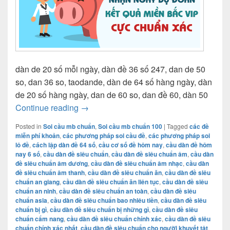
dàn de 20 số mỗi ngày, dàn đề 36 số 247, dan de 50
so, dan 36 so, taodande, dàn de 64 số hàng ngày, dàn
de 20 số hàng ngày, dan de 60 so, dan đề 60, dàn 50
dự đoán dàn đề 6 con miền bắc siêu cấp 
Continue reading
→
Posted in
Soi cầu mb chuẩn
,
Soi cầu mb chuẩn 100
|
Tagged
các đề
miễn phí khoản
,
các phương pháp soi cầu đề
,
các phương pháp soi
lô đề
,
cách lập dàn đề 64 số
,
cầu cơ số đề hôm nay
,
cầu dàn đề hôm
nay 6 số
,
cầu dàn đề siêu chuẩn
,
cầu dàn đề siêu chuẩn âm
,
cầu dàn
đề siêu chuẩn âm dương
,
cầu dàn đề siêu chuẩn âm nhạc
,
cầu dàn
đề siêu chuẩn âm thanh
,
cầu dàn đề siêu chuẩn ăn
,
cầu dàn đề siêu
chuẩn an giang
,
cầu dàn đề siêu chuẩn ăn liên tục
,
cầu dàn đề siêu
chuẩn an ninh
,
cầu dàn đề siêu chuẩn an toàn
,
cầu dàn đề siêu
chuẩn asia
,
cầu dàn đề siêu chuẩn bao nhiêu tiền
,
cầu dàn đề siêu
chuẩn bị gì
,
cầu dàn đề siêu chuẩn bị những gì
,
cầu dàn đề siêu
chuẩn cẩm nang
,
cầu dàn đề siêu chuẩn chính xác
,
cầu dàn đề siêu
chuẩn chính xác nhất
,
cầu dàn đề siêu chuẩn cho người khuyết tật
,