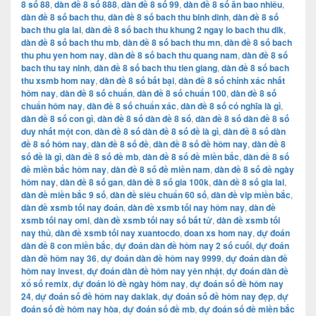
8 số 88
,
dàn đề 8 số 888
,
dàn đề 8 số 99
,
dàn đề 8 số ăn bao nhiêu
,
dàn đề 8 số bach thu
,
dàn đề 8 số bach thu binh dinh
,
dàn đề 8 số
bach thu gia lai
,
dàn đề 8 số bach thu khung 2 ngay lo bach thu dlk
,
dàn đề 8 số bach thu mb
,
dàn đề 8 số bach thu mn
,
dàn đề 8 số bach
thu phu yen hom nay
,
dàn đề 8 số bach thu quang nam
,
dàn đề 8 số
bach thu tay ninh
,
dàn đề 8 số bach thu tien giang
,
dàn đề 8 số bach
thu xsmb hom nay
,
dàn đề 8 số bất bại
,
dàn đề 8 số chính xác nhất
hôm nay
,
dàn đề 8 số chuẩn
,
dàn đề 8 số chuẩn 100
,
dàn đề 8 số
chuẩn hôm nay
,
dàn đề 8 số chuẩn xác
,
dàn đề 8 số có nghĩa là gì
,
dàn đề 8 số con gì
,
dàn đề 8 số dàn đề 8 số
,
dàn đề 8 số dàn đề 8 số
duy nhất một con
,
dàn đề 8 số dàn đề 8 số đề là gì
,
dàn đề 8 số dàn
đề 8 số hôm nay
,
dàn đề 8 số đề
,
dàn đề 8 số đề hôm nay
,
dàn đề 8
số đề là gì
,
dàn đề 8 số đề mb
,
dàn đề 8 số đề miền bắc
,
dàn đề 8 số
đề miền bắc hôm nay
,
dàn đề 8 số đề miền nam
,
dàn đề 8 số đề ngày
hôm nay
,
dàn đề 8 số gan
,
dàn đề 8 số gia 100k
,
dàn đề 8 số gia lai
,
dàn đề miền bắc 9 số
,
dàn đề siêu chuẩn 60 số
,
dàn đề vip miền bắc
,
dàn đề xsmb tối nay đoán
,
dàn đề xsmb tối nay hôm nay
,
dàn đề
xsmb tối nay omi
,
dàn đề xsmb tối nay số bất tử
,
dàn đề xsmb tối
nay thủ
,
dàn đề xsmb tối nay xuantocdo
,
doan xs hom nay
,
dự đoán
dàn đề 8 con miền bắc
,
dự đoán dàn đề hôm nay 2 số cuối
,
dự đoán
dàn đề hôm nay 36
,
dự đoán dàn đề hôm nay 9999
,
dự đoán dàn đề
hôm nay invest
,
dự đoán dàn đề hôm nay yên nhật
,
dự đoán dàn đề
xổ số remix
,
dự đoán lô đề ngày hôm nay
,
dự đoán số đề hôm nay
24
,
dự đoán số đề hôm nay daklak
,
dự đoán số đề hôm nay đẹp
,
dự
đoán số đề hôm nay hòa
,
dự đoán số đề mb
,
dự đoán số đề miền bắc