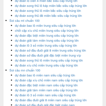
dự đoán lô xiên 4 miền bắc siêu cấp trúng lớn
dự đoán song thủ lô kép miền bắc siêu cấp trúng lớn
dự đoán song thủ lô miền bắc siêu cấp trúng lớn
dự đoán song thủ đề miền bắc siêu cấp trúng lớn
Soi cầu mt chuẩn 100
dự đoán bao lô miền trung siêu cấp trúng lớn
chốt cặp xíu chủ miền trung siêu cấp trúng lớn
dự đoán đặc biệt miền trung siêu cấp trúng lớn
dự đoán giải tám miền trung siêu cấp trúng lớn
dự đoán lô 3 số miền trung siêu cấp trúng lớn
dự đoán sớ đầu đuôi giải 8 miền trung siêu trúng lớn
dự đoán sớ đầu đuôi giải đặc biệt miền trung víp
dự đoán song thủ lô miền trung siêu cấp trúng lớn
dự đoán xíu chủ miền trung siêu cấp trúng lớn
Soi cầu mn chuẩn 100
dự đoán bao lô miền nam siêu cấp trúng lớn
dự đoán cặp xíu chủ miền nam siêu cấp trúng lớn
dự đoán đặc biệt miền nam siêu cấp trúng lớn
dự đoán giải tám miền nam siêu cấp trúng lớn
dự đoán lô 3 số miền nam siêu cấp trúng lớn
dự đoán đầu đuôi giải 8 miền nam siêu cấp trúng lớn
dự đoán sớ đầu đuôi giải đặc biệt miền nam