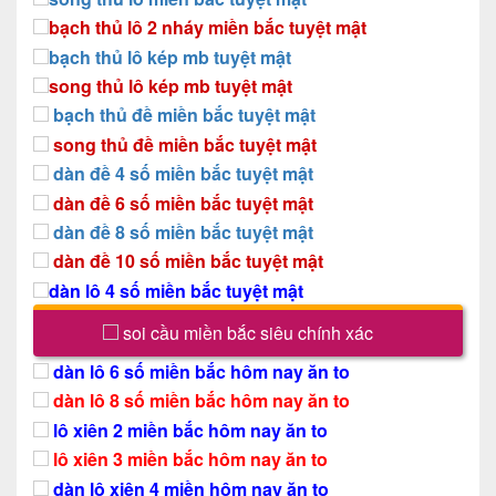
bạch thủ lô 2 nháy miền bắc tuyệt mật
bạch thủ lô kép mb tuyệt mật
song thủ lô kép mb tuyệt mật
bạch thủ đề miền bắc tuyệt mật
song thủ đề miền bắc tuyệt mật
dàn đề 4 số miền bắc tuyệt mật
dàn đề 6 số miền bắc tuyệt mật
dàn đề 8 số miền bắc tuyệt mật
dàn đề 10 số miền bắc tuyệt mật
dàn lô 4 số miền bắc tuyệt mật
soi cầu miền bắc siêu chính xác
dàn lô 6 số miền bắc hôm nay ăn to
dàn lô 8 số miền bắc hôm nay ăn to
lô xiên 2 miền bắc hôm nay ăn to
lô xiên 3 miền bắc hôm nay ăn to
dàn lô xiên 4 miền hôm nay ăn to