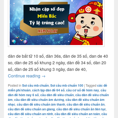
dàn de bất tử 10 số, dàn 36s, dàn de 35 số, dan de 40
so, dàn de 25 số khung 2 ngày, dàn đề 34 số, dàn 20
số, dàn de 25 số khung 3 ngày, dan de 40,
dự đoán dàn đề 8 con mb siêu cấp trúng 
Continue reading
→
Posted in
Soi cầu mb chuẩn
,
Soi cầu mb chuẩn 100
|
Tagged
các đề
miễn phí khoản
,
cách lập dàn đề 64 số
,
cầu cơ số đề hôm nay
,
cầu
dàn đề hôm nay 6 số
,
cầu dàn đề siêu chuẩn
,
cầu dàn đề siêu chuẩn
âm
,
cầu dàn đề siêu chuẩn âm dương
,
cầu dàn đề siêu chuẩn âm
nhạc
,
cầu dàn đề siêu chuẩn âm thanh
,
cầu dàn đề siêu chuẩn ăn
,
cầu dàn đề siêu chuẩn an giang
,
cầu dàn đề siêu chuẩn ăn liên tục
,
cầu dàn đề siêu chuẩn an ninh
,
cầu dàn đề siêu chuẩn an toàn
,
cầu