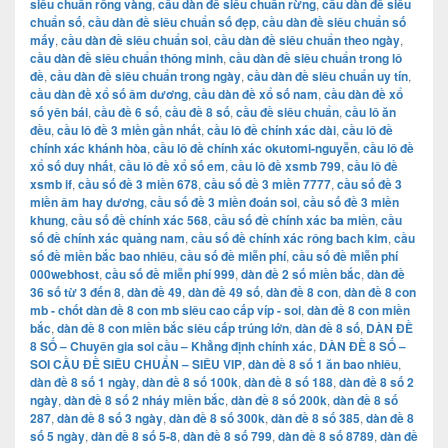
siêu chuẩn rồng vàng
,
cầu dàn đề siêu chuẩn rừng
,
cầu dàn đề siêu
chuẩn số
,
cầu dàn đề siêu chuẩn số đẹp
,
cầu dàn đề siêu chuẩn số
mấy
,
cầu dàn đề siêu chuẩn soi
,
cầu dàn đề siêu chuẩn theo ngày
,
cầu dàn đề siêu chuẩn thông minh
,
cầu dàn đề siêu chuẩn trong lô
đề
,
cầu dàn đề siêu chuẩn trong ngày
,
cầu dàn đề siêu chuẩn uy tín
,
cầu dàn đề xổ số âm dương
,
cầu dàn đề xổ số nam
,
cầu dàn đề xổ
số yên bái
,
cầu đề 6 số
,
cầu đề 8 số
,
cầu đề siêu chuẩn
,
cầu lô ăn
đều
,
cầu lô đề 3 miền gần nhất
,
cầu lô đề chính xác dài
,
cầu lô đề
chính xác khánh hòa
,
cầu lô đề chính xác okutomi-nguyễn
,
cầu lô đề
xổ số duy nhất
,
cầu lô đề xổ số em
,
cầu lô đề xsmb 799
,
cầu lô đề
xsmb if
,
cầu số đề 3 miền 678
,
cầu số đề 3 miền 7777
,
cầu số đề 3
miền âm hay dương
,
cầu số đề 3 miền đoán soi
,
cầu số đề 3 miền
khung
,
cầu số đề chính xác 568
,
cầu số đề chính xác ba miền
,
cầu
số đề chính xác quảng nam
,
cầu số đề chính xác rông bach kim
,
cầu
số đề miền bắc bao nhiêu
,
cầu số đề miễn phí
,
cầu số đề miễn phí
000webhost
,
cầu số đề miễn phí 999
,
dàn đề 2 số miền bắc
,
dàn đề
36 số từ 3 đến 8
,
dàn đề 49
,
dàn đề 49 số
,
dàn đề 8 con
,
dàn đề 8 con
mb - chốt dàn đề 8 con mb siêu cao cấp víp - soi
,
dàn đề 8 con miền
bắc
,
dàn đề 8 con miền bắc siêu cấp trúng lớn
,
dàn đề 8 số
,
DÀN ĐỀ
8 SỐ – Chuyên gia soi cầu – Khẳng định chính xác
,
DÀN ĐỀ 8 SỐ –
SOI CẦU ĐỀ SIÊU CHUẨN – SIÊU VIP
,
dàn đề 8 số 1 ăn bao nhiêu
,
dàn đề 8 số 1 ngày
,
dàn đề 8 số 100k
,
dàn đề 8 số 188
,
dàn đề 8 số 2
ngày
,
dàn đề 8 số 2 nháy miền bắc
,
dàn đề 8 số 200k
,
dàn đề 8 số
287
,
dàn đề 8 số 3 ngày
,
dàn đề 8 số 300k
,
dàn đề 8 số 385
,
dàn đề 8
số 5 ngày
,
dàn đề 8 số 5-8
,
dàn đề 8 số 799
,
dàn đề 8 số 8789
,
dàn đề