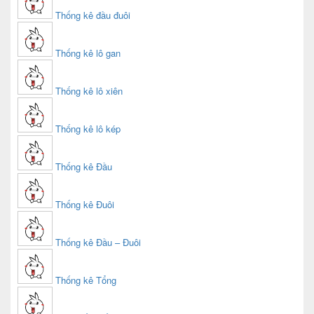
Thống kê đầu đuôi
Thống kê lô gan
Thống kê lô xiên
Thống kê lô kép
Thống kê Đầu
Thống kê Đuôi
Thống kê Đầu – Đuôi
Thống kê Tổng