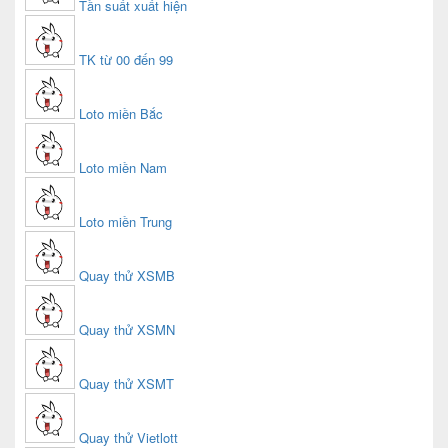
Tần suất xuất hiện
TK từ 00 đến 99
Loto miền Bắc
Loto miền Nam
Loto miền Trung
Quay thử XSMB
Quay thử XSMN
Quay thử XSMT
Quay thử Vietlott