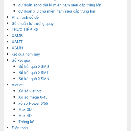
dự đoán song thủ lô miền nam siêu cấp trúng lớn
dự đoán xíu chủ miền nam siêu cấp trúng lớn
Phân tích số đề
Số chuẩn từ trường quay
TRỰC TIẾP XS
XSMB
XSMT
XSMN
kết quả hôm nay
Sổ kết quả
Sổ kết quả XSMB
Sổ kết quả XSMT
Sổ kết quả XSMN
Vietlott
Xổ số vietlott
Xo so mega 6/45
xổ số Power 6/55
Max 3D
Max 4D
Thống kê
Điện toán