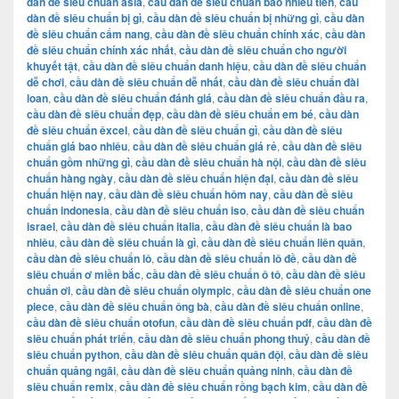
dàn đề siêu chuẩn asia
,
cầu dàn đề siêu chuẩn bao nhiêu tiền
,
cầu
dàn đề siêu chuẩn bị gì
,
cầu dàn đề siêu chuẩn bị những gì
,
cầu dàn
đề siêu chuẩn cẩm nang
,
cầu dàn đề siêu chuẩn chính xác
,
cầu dàn
đề siêu chuẩn chính xác nhất
,
cầu dàn đề siêu chuẩn cho người
khuyết tật
,
cầu dàn đề siêu chuẩn danh hiệu
,
cầu dàn đề siêu chuẩn
dễ chơi
,
cầu dàn đề siêu chuẩn dễ nhất
,
cầu dàn đề siêu chuẩn đài
loan
,
cầu dàn đề siêu chuẩn đánh giá
,
cầu dàn đề siêu chuẩn đầu ra
,
cầu dàn đề siêu chuẩn đẹp
,
cầu dàn đề siêu chuẩn em bé
,
cầu dàn
đề siêu chuẩn êxcel
,
cầu dàn đề siêu chuẩn gì
,
cầu dàn đề siêu
chuẩn giá bao nhiêu
,
cầu dàn đề siêu chuẩn giá rẻ
,
cầu dàn đề siêu
chuẩn gồm những gì
,
cầu dàn đề siêu chuẩn hà nội
,
cầu dàn đề siêu
chuẩn hàng ngày
,
cầu dàn đề siêu chuẩn hiện đại
,
cầu dàn đề siêu
chuẩn hiện nay
,
cầu dàn đề siêu chuẩn hôm nay
,
cầu dàn đề siêu
chuẩn indonesia
,
cầu dàn đề siêu chuẩn iso
,
cầu dàn đề siêu chuẩn
israel
,
cầu dàn đề siêu chuẩn italia
,
cầu dàn đề siêu chuẩn là bao
nhiêu
,
cầu dàn đề siêu chuẩn là gì
,
cầu dàn đề siêu chuẩn liên quân
,
cầu dàn đề siêu chuẩn lô
,
cầu dàn đề siêu chuẩn lô đề
,
cầu dàn đề
siêu chuẩn ơ miền bắc
,
cầu dàn đề siêu chuẩn ô tô
,
cầu dàn đề siêu
chuẩn ơi
,
cầu dàn đề siêu chuẩn olympic
,
cầu dàn đề siêu chuẩn one
piece
,
cầu dàn đề siêu chuẩn ông bà
,
cầu dàn đề siêu chuẩn online
,
cầu dàn đề siêu chuẩn otofun
,
cầu dàn đề siêu chuẩn pdf
,
cầu dàn đề
siêu chuẩn phát triển
,
cầu dàn đề siêu chuẩn phong thuỷ
,
cầu dàn đề
siêu chuẩn python
,
cầu dàn đề siêu chuẩn quân đội
,
cầu dàn đề siêu
chuẩn quảng ngãi
,
cầu dàn đề siêu chuẩn quảng ninh
,
cầu dàn đề
siêu chuẩn remix
,
cầu dàn đề siêu chuẩn rồng bạch kim
,
cầu dàn đề