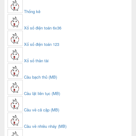
Thống kê
Xổ số điện toán 6x36
Xổ số điện toán 123
Xổ số thần tài
Cầu bạch thủ (MB)
Cầu lật liên tục (MB)
Cầu về cả cặp (MB)
Cầu về nhiều nháy (MB)