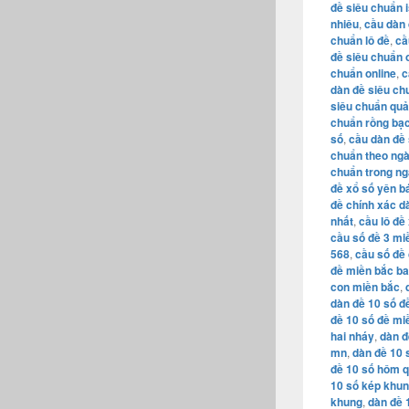
đề siêu chuẩn 
nhiêu
,
cầu dàn 
chuẩn lô đề
,
cầ
đề siêu chuẩn 
chuẩn online
,
c
dàn đề siêu ch
siêu chuẩn quả
chuẩn rồng bạ
số
,
cầu dàn đề 
chuẩn theo ng
chuẩn trong n
đề xổ số yên b
đề chính xác d
nhất
,
cầu lô đề
cầu số đề 3 m
568
,
cầu số đề
đề miền bắc ba
con miền bắc
,
dàn đề 10 số đề
đề 10 số đề m
hai nháy
,
dàn đ
mn
,
dàn đề 10 
đề 10 số hôm 
10 số kép khun
khung
,
dàn đề 