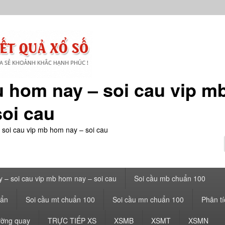
u hom nay – soi cau vip 
soi cau
 soi cau vip mb hom nay – soi cau
y – soi cau vip mb hom nay – soi cau
Soi cầu mb chuẩn 100
uẩn
Soi cầu mt chuẩn 100
Soi cầu mn chuẩn 100
Phân tí
ường quay
TRỰC TIẾP XS
XSMB
XSMT
XSMN