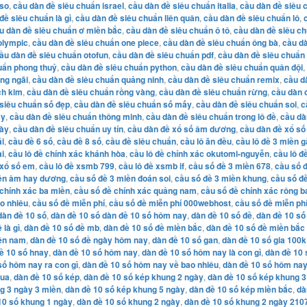
iso
,
cầu dàn đề siêu chuẩn israel
,
cầu dàn đề siêu chuẩn italia
,
cầu dàn đề siêu 
đề siêu chuẩn là gì
,
cầu dàn đề siêu chuẩn liên quân
,
cầu dàn đề siêu chuẩn lô
,
u dàn đề siêu chuẩn ơ miền bắc
,
cầu dàn đề siêu chuẩn ô tô
,
cầu dàn đề siêu ch
olympic
,
cầu dàn đề siêu chuẩn one piece
,
cầu dàn đề siêu chuẩn ông bà
,
cầu dà
ầu dàn đề siêu chuẩn otofun
,
cầu dàn đề siêu chuẩn pdf
,
cầu dàn đề siêu chuẩn 
uẩn phong thuỷ
,
cầu dàn đề siêu chuẩn python
,
cầu dàn đề siêu chuẩn quân đội
,
ng ngãi
,
cầu dàn đề siêu chuẩn quảng ninh
,
cầu dàn đề siêu chuẩn remix
,
cầu d
ch kim
,
cầu dàn đề siêu chuẩn rồng vàng
,
cầu dàn đề siêu chuẩn rừng
,
cầu dàn 
siêu chuẩn số đẹp
,
cầu dàn đề siêu chuẩn số mấy
,
cầu dàn đề siêu chuẩn soi
,
c
ày
,
cầu dàn đề siêu chuẩn thông minh
,
cầu dàn đề siêu chuẩn trong lô đề
,
cầu dà
gày
,
cầu dàn đề siêu chuẩn uy tín
,
cầu dàn đề xổ số âm dương
,
cầu dàn đề xổ s
ái
,
cầu đề 6 số
,
cầu đề 8 số
,
cầu đề siêu chuẩn
,
cầu lô ăn đều
,
cầu lô đề 3 miền g
ài
,
cầu lô đề chính xác khánh hòa
,
cầu lô đề chính xác okutomi-nguyễn
,
cầu lô đ
 xổ số em
,
cầu lô đề xsmb 799
,
cầu lô đề xsmb if
,
cầu số đề 3 miền 678
,
cầu số 
iền âm hay dương
,
cầu số đề 3 miền đoán soi
,
cầu số đề 3 miền khung
,
cầu số đ
 chính xác ba miền
,
cầu số đề chính xác quảng nam
,
cầu số đề chính xác rông 
o nhiêu
,
cầu số đề miễn phí
,
cầu số đề miễn phí 000webhost
,
cầu số đề miễn ph
dàn đề 10 số
,
dàn đề 10 số dàn đề 10 số hôm nay
,
dàn đề 10 số đề
,
dàn đề 10 số
 là gì
,
dàn đề 10 số đề mb
,
dàn đề 10 số đề miền bắc
,
dàn đề 10 số đề miền bắc
iền nam
,
dàn đề 10 số đề ngày hôm nay
,
dàn đề 10 số gan
,
dàn đề 10 số gia 100k
ề 10 số hnay
,
dàn đề 10 số hôm nay
,
dàn đề 10 số hôm nay là con gì
,
dàn đề 10
số hôm nay ra con gì
,
dàn đề 10 số hôm nay về bao nhiêu
,
dàn đề 10 số hôm nay
qua
,
dàn đề 10 số kép
,
dàn đề 10 số kép khung 2 ngày
,
dàn đề 10 số kép khung 3
g 3 ngày 3 miền
,
dàn đề 10 số kép khung 5 ngày
,
dàn đề 10 số kép miền bắc
,
dà
10 số khung 1 ngày
,
dàn đề 10 số khung 2 ngày
,
dàn đề 10 số khung 2 ngày 210