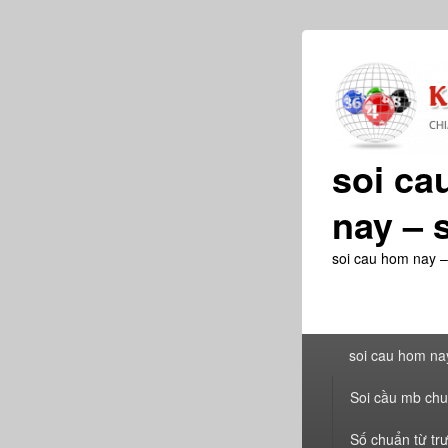
soi ca
nay – 
soi cau hom nay –
Primary
soi cau hom na
menu
Soi cầu mb ch
Số chuẩn từ tr