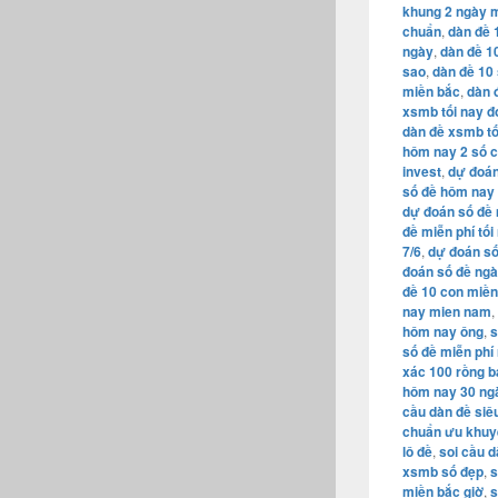
khung 2 ngày m
chuẩn
,
dàn đề 
ngày
,
dàn đề 10
sao
,
dàn đề 10 s
miền bắc
,
dàn 
xsmb tối nay đ
dàn đề xsmb tố
hôm nay 2 số c
invest
,
dự đoán
số đề hôm nay
dự đoán số đề
đề miễn phí tối
7/6
,
dự đoán số
đoán số đề ng
đề 10 con miền
nay mien nam
,
hôm nay ông
,
s
số đề miễn phí
xác 100 rồng b
hôm nay 30 ng
cầu dàn đề siê
chuẩn ưu khuy
lô đề
,
soi cầu d
xsmb số đẹp
,
s
miền bắc giờ
,
s