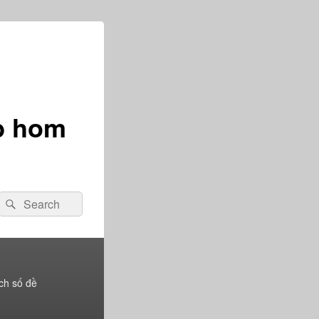
mb hom
Search
Search
for:
ch số đề