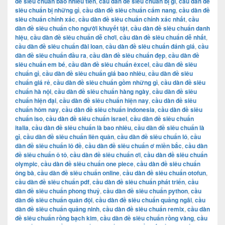
đề siêu chuẩn bao nhiêu tiền
,
cầu dàn đề siêu chuẩn bị gì
,
cầu dàn đề
siêu chuẩn bị những gì
,
cầu dàn đề siêu chuẩn cẩm nang
,
cầu dàn đề
siêu chuẩn chính xác
,
cầu dàn đề siêu chuẩn chính xác nhất
,
cầu
dàn đề siêu chuẩn cho người khuyết tật
,
cầu dàn đề siêu chuẩn danh
hiệu
,
cầu dàn đề siêu chuẩn dễ chơi
,
cầu dàn đề siêu chuẩn dễ nhất
,
cầu dàn đề siêu chuẩn đài loan
,
cầu dàn đề siêu chuẩn đánh giá
,
cầu
dàn đề siêu chuẩn đầu ra
,
cầu dàn đề siêu chuẩn đẹp
,
cầu dàn đề
siêu chuẩn em bé
,
cầu dàn đề siêu chuẩn êxcel
,
cầu dàn đề siêu
chuẩn gì
,
cầu dàn đề siêu chuẩn giá bao nhiêu
,
cầu dàn đề siêu
chuẩn giá rẻ
,
cầu dàn đề siêu chuẩn gồm những gì
,
cầu dàn đề siêu
chuẩn hà nội
,
cầu dàn đề siêu chuẩn hàng ngày
,
cầu dàn đề siêu
chuẩn hiện đại
,
cầu dàn đề siêu chuẩn hiện nay
,
cầu dàn đề siêu
chuẩn hôm nay
,
cầu dàn đề siêu chuẩn indonesia
,
cầu dàn đề siêu
chuẩn iso
,
cầu dàn đề siêu chuẩn israel
,
cầu dàn đề siêu chuẩn
italia
,
cầu dàn đề siêu chuẩn là bao nhiêu
,
cầu dàn đề siêu chuẩn là
gì
,
cầu dàn đề siêu chuẩn liên quân
,
cầu dàn đề siêu chuẩn lô
,
cầu
dàn đề siêu chuẩn lô đề
,
cầu dàn đề siêu chuẩn ơ miền bắc
,
cầu dàn
đề siêu chuẩn ô tô
,
cầu dàn đề siêu chuẩn ơi
,
cầu dàn đề siêu chuẩn
olympic
,
cầu dàn đề siêu chuẩn one piece
,
cầu dàn đề siêu chuẩn
ông bà
,
cầu dàn đề siêu chuẩn online
,
cầu dàn đề siêu chuẩn otofun
,
cầu dàn đề siêu chuẩn pdf
,
cầu dàn đề siêu chuẩn phát triển
,
cầu
dàn đề siêu chuẩn phong thuỷ
,
cầu dàn đề siêu chuẩn python
,
cầu
dàn đề siêu chuẩn quân đội
,
cầu dàn đề siêu chuẩn quảng ngãi
,
cầu
dàn đề siêu chuẩn quảng ninh
,
cầu dàn đề siêu chuẩn remix
,
cầu dàn
đề siêu chuẩn rồng bạch kim
,
cầu dàn đề siêu chuẩn rồng vàng
,
cầu