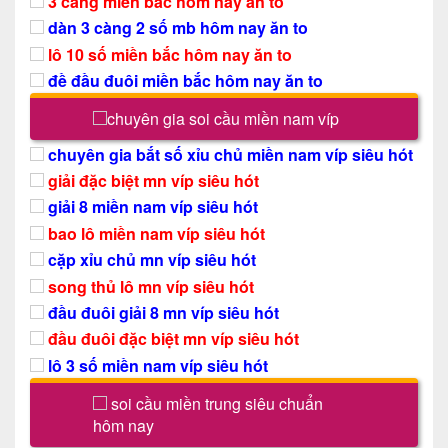
3 càng miền bắc hôm nay ăn to
dàn 3 càng 2 số mb hôm nay ăn to
lô 10 số miền bắc hôm nay ăn to
đề đầu đuôi miền bắc hôm nay ăn to
chuyên gia soi cầu miền nam víp
chuyên gia bắt số xỉu chủ miền nam víp siêu hót
giải đặc biệt mn víp siêu hót
giải 8 miền nam víp siêu hót
bao lô miền nam víp siêu hót
cặp xỉu chủ mn víp siêu hót
song thủ lô mn víp siêu hót
đầu đuôi giải 8 mn víp siêu hót
đầu đuôi đặc biệt mn víp siêu hót
lô 3 số miền nam víp siêu hót
soi cầu miền trung siêu chuẩn
hôm nay