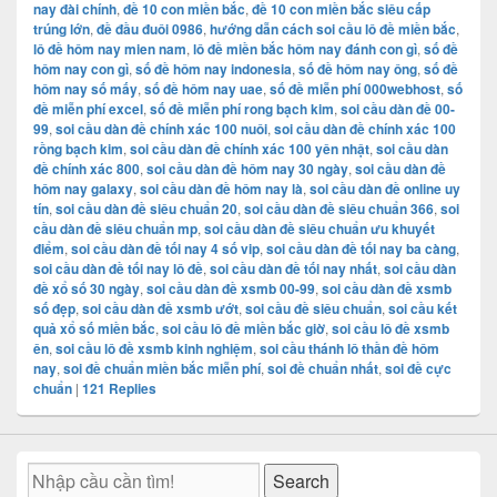
nay đài chính
,
đề 10 con miền bắc
,
đề 10 con miền bắc siêu cấp
trúng lớn
,
đề đầu đuôi 0986
,
hướng dẫn cách soi cầu lô đề miền bắc
,
lô đề hôm nay mien nam
,
lô đề miền bắc hôm nay đánh con gì
,
số đề
hôm nay con gì
,
số đề hôm nay indonesia
,
số đề hôm nay ông
,
số đề
hôm nay số mấy
,
số đề hôm nay uae
,
số đề miễn phí 000webhost
,
số
đề miễn phí excel
,
số đề miễn phí rong bạch kim
,
soi cầu dàn đề 00-
99
,
soi cầu dàn đề chính xác 100 nuôi
,
soi cầu dàn đề chính xác 100
rồng bạch kim
,
soi cầu dàn đề chính xác 100 yên nhật
,
soi cầu dàn
đề chính xác 800
,
soi cầu dàn đề hôm nay 30 ngày
,
soi cầu dàn đề
hôm nay galaxy
,
soi cầu dàn đề hôm nay là
,
soi cầu dàn đề online uy
tín
,
soi cầu dàn đề siêu chuẩn 20
,
soi cầu dàn đề siêu chuẩn 366
,
soi
cầu dàn đề siêu chuẩn mp
,
soi cầu dàn đề siêu chuẩn ưu khuyết
điểm
,
soi cầu dàn đề tối nay 4 số vip
,
soi cầu dàn đề tối nay ba càng
,
soi cầu dàn đề tối nay lô đề
,
soi cầu dàn đề tối nay nhất
,
soi cầu dàn
đề xổ số 30 ngày
,
soi cầu dàn đề xsmb 00-99
,
soi cầu dàn đề xsmb
số đẹp
,
soi cầu dàn đề xsmb ướt
,
soi cầu đề siêu chuẩn
,
soi cầu kết
quả xổ số miền bắc
,
soi cầu lô đề miền bắc giờ
,
soi cầu lô đề xsmb
ên
,
soi cầu lô đề xsmb kinh nghiệm
,
soi cầu thánh lô thần đề hôm
nay
,
soi đề chuẩn miền bắc miễn phí
,
soi đề chuẩn nhất
,
soi đề cực
chuẩn
|
121
Replies
Search