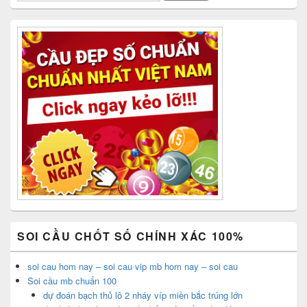
SOI CẦU CHỐT SỐ CHÍNH XÁC 100%
soi cau hom nay – soi cau vip mb hom nay – soi cau
Soi cầu mb chuẩn 100
dự đoán bạch thủ lô 2 nháy víp miền bắc trúng lớn