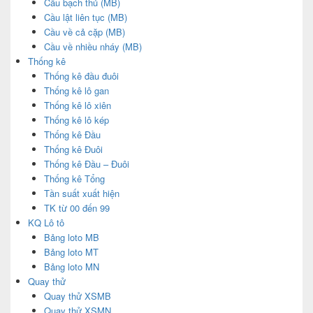
Cầu bạch thủ (MB)
Cầu lật liên tục (MB)
Cầu về cả cặp (MB)
Cầu về nhiều nháy (MB)
Thống kê
Thống kê đầu đuôi
Thống kê lô gan
Thống kê lô xiên
Thống kê lô kép
Thống kê Đầu
Thống kê Đuôi
Thống kê Đầu – Đuôi
Thống kê Tổng
Tần suất xuất hiện
TK từ 00 đến 99
KQ Lô tô
Bảng loto MB
Bảng loto MT
Bảng loto MN
Quay thử
Quay thử XSMB
Quay thử XSMN