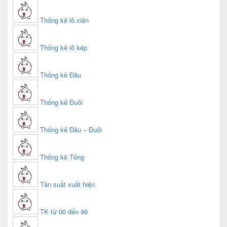
Thống kê lô xiên
Thống kê lô kép
Thống kê Đầu
Thống kê Đuôi
Thống kê Đầu – Đuôi
Thống kê Tổng
Tần suất xuất hiện
TK từ 00 đến 99