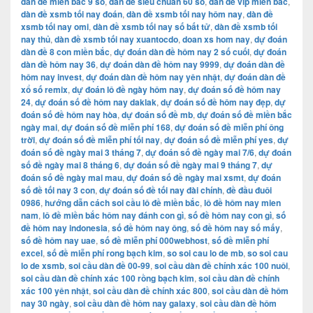
dàn đề miền bắc 9 số
,
dàn đề siêu chuẩn 60 số
,
dàn đề vip miền bắc
,
dàn đề xsmb tối nay đoán
,
dàn đề xsmb tối nay hôm nay
,
dàn đề
xsmb tối nay omi
,
dàn đề xsmb tối nay số bất tử
,
dàn đề xsmb tối
nay thủ
,
dàn đề xsmb tối nay xuantocdo
,
doan xs hom nay
,
dự đoán
dàn đề 8 con miền bắc
,
dự đoán dàn đề hôm nay 2 số cuối
,
dự đoán
dàn đề hôm nay 36
,
dự đoán dàn đề hôm nay 9999
,
dự đoán dàn đề
hôm nay invest
,
dự đoán dàn đề hôm nay yên nhật
,
dự đoán dàn đề
xổ số remix
,
dự đoán lô đề ngày hôm nay
,
dự đoán số đề hôm nay
24
,
dự đoán số đề hôm nay daklak
,
dự đoán số đề hôm nay đẹp
,
dự
đoán số đề hôm nay hòa
,
dự đoán số đề mb
,
dự đoán số đề miền bắc
ngày mai
,
dự đoán số đề miễn phí 168
,
dự đoán số đề miễn phí ông
trời
,
dự đoán số đề miễn phí tối nay
,
dự đoán số đề miễn phí yes
,
dự
đoán số đề ngày mai 3 tháng 7
,
dự đoán số đề ngày mai 7/6
,
dự đoán
số đề ngày mai 8 tháng 6
,
dự đoán số đề ngày mai 9 tháng 7
,
dự
đoán số đề ngày mai mau
,
dự đoán số đề ngày mai xsmt
,
dự đoán
số đề tối nay 3 con
,
dự đoán số đề tối nay đài chính
,
đề đầu đuôi
0986
,
hướng dẫn cách soi cầu lô đề miền bắc
,
lô đề hôm nay mien
nam
,
lô đề miền bắc hôm nay đánh con gì
,
số đề hôm nay con gì
,
số
đề hôm nay indonesia
,
số đề hôm nay ông
,
số đề hôm nay số mấy
,
số đề hôm nay uae
,
số đề miễn phí 000webhost
,
số đề miễn phí
excel
,
số đề miễn phí rong bạch kim
,
so soi cau lo de mb
,
so soi cau
lo de xsmb
,
soi cầu dàn đề 00-99
,
soi cầu dàn đề chính xác 100 nuôi
,
soi cầu dàn đề chính xác 100 rồng bạch kim
,
soi cầu dàn đề chính
xác 100 yên nhật
,
soi cầu dàn đề chính xác 800
,
soi cầu dàn đề hôm
nay 30 ngày
,
soi cầu dàn đề hôm nay galaxy
,
soi cầu dàn đề hôm