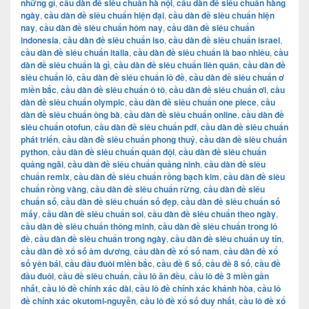
những gì
,
cầu dàn đề siêu chuẩn hà nội
,
cầu dàn đề siêu chuẩn hàng
ngày
,
cầu dàn đề siêu chuẩn hiện đại
,
cầu dàn đề siêu chuẩn hiện
nay
,
cầu dàn đề siêu chuẩn hôm nay
,
cầu dàn đề siêu chuẩn
indonesia
,
cầu dàn đề siêu chuẩn iso
,
cầu dàn đề siêu chuẩn israel
,
cầu dàn đề siêu chuẩn italia
,
cầu dàn đề siêu chuẩn là bao nhiêu
,
cầu
dàn đề siêu chuẩn là gì
,
cầu dàn đề siêu chuẩn liên quân
,
cầu dàn đề
siêu chuẩn lô
,
cầu dàn đề siêu chuẩn lô đề
,
cầu dàn đề siêu chuẩn ơ
miền bắc
,
cầu dàn đề siêu chuẩn ô tô
,
cầu dàn đề siêu chuẩn ơi
,
cầu
dàn đề siêu chuẩn olympic
,
cầu dàn đề siêu chuẩn one piece
,
cầu
dàn đề siêu chuẩn ông bà
,
cầu dàn đề siêu chuẩn online
,
cầu dàn đề
siêu chuẩn otofun
,
cầu dàn đề siêu chuẩn pdf
,
cầu dàn đề siêu chuẩn
phát triển
,
cầu dàn đề siêu chuẩn phong thuỷ
,
cầu dàn đề siêu chuẩn
python
,
cầu dàn đề siêu chuẩn quân đội
,
cầu dàn đề siêu chuẩn
quảng ngãi
,
cầu dàn đề siêu chuẩn quảng ninh
,
cầu dàn đề siêu
chuẩn remix
,
cầu dàn đề siêu chuẩn rồng bạch kim
,
cầu dàn đề siêu
chuẩn rồng vàng
,
cầu dàn đề siêu chuẩn rừng
,
cầu dàn đề siêu
chuẩn số
,
cầu dàn đề siêu chuẩn số đẹp
,
cầu dàn đề siêu chuẩn số
mấy
,
cầu dàn đề siêu chuẩn soi
,
cầu dàn đề siêu chuẩn theo ngày
,
cầu dàn đề siêu chuẩn thông minh
,
cầu dàn đề siêu chuẩn trong lô
đề
,
cầu dàn đề siêu chuẩn trong ngày
,
cầu dàn đề siêu chuẩn uy tín
,
cầu dàn đề xổ số âm dương
,
cầu dàn đề xổ số nam
,
cầu dàn đề xổ
số yên bái
,
cầu đầu đuôi miền bắc
,
cầu đề 6 số
,
cầu đề 8 số
,
cầu đề
đầu đuôi
,
cầu đề siêu chuẩn
,
cầu lô ăn đều
,
cầu lô đề 3 miền gần
nhất
,
cầu lô đề chính xác dài
,
cầu lô đề chính xác khánh hòa
,
cầu lô
đề chính xác okutomi-nguyễn
,
cầu lô đề xổ số duy nhất
,
cầu lô đề xổ