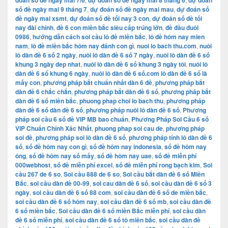
số đề ngày mai 9 tháng 7
,
dự đoán số đề ngày mai mau
,
dự đoán số
đề ngày mai xsmt
,
dự đoán số đề tối nay 3 con
,
dự đoán số đề tối
nay đài chính
,
đề 6 con miền bắc siêu cấp trúng lớn
,
đề đầu đuôi
0986
,
hướng dẫn cách soi cầu lô đề miền bắc
,
lô đề hôm nay mien
nam
,
lô đề miền bắc hôm nay đánh con gì
,
nuoi lo bach thu.com
,
nuôi
lô dàn đề 6 số 2 ngày
,
nuôi lô dàn đề 6 số 7 ngày
,
nuôi lô dàn đề 6 số
khung 3 ngày dep nhat
,
nuôi lô dàn đề 6 số khung 3 ngày tôi
,
nuôi lô
dàn đề 6 số khung 6 ngày
,
nuôi lô dàn đề 6 số.com lô dàn đề 6 số là
mấy con
,
phương pháp bắt chuẩn nhất dàn 6 đề
,
phương pháp bắt
dàn đề 6 chắc chắn
,
phương pháp bắt dàn đề 6 số
,
phương pháp bắt
dàn đề 6 số miền bắc
,
phuong phap choi lo bach thu
,
phương pháp
dàn đề 6 số dàn đề 6 số
,
phương pháp nuôi lô dàn đề 6 số
,
Phương
pháp soi cầu 6 số đề VIP MB bao chuẩn
,
Phương Pháp Soi Cầu 6 số
VIP Chuẩn Chính Xác Nhất
,
phuong phap soi cau de
,
phương pháp
soi đề
,
phương pháp soi lô dàn đề 6 số
,
phương pháp tính lô dàn đề 6
số
,
số đề hôm nay con gì
,
số đề hôm nay indonesia
,
số đề hôm nay
ông
,
số đề hôm nay số mấy
,
số đề hôm nay uae
,
số đề miễn phí
000webhost
,
số đề miễn phí excel
,
số đề miễn phí rong bạch kim
,
Soi
cầu 267 de 6 so
,
Soi cầu 888 de 6 so
,
Soi cầu bắt dàn đề 6 số Miền
Bắc
,
soi cầu dàn đề 00-99
,
soi cau dàn đề 6 số
,
soi cầu dàn đề 6 số 3
ngày
,
soi cầu dàn đề 6 số 88 com
,
soi cầu dàn đề 6 số de miền bắc
,
soi cầu dàn đề 6 số hôm nay
,
soi cầu dàn đề 6 số mb
,
soi cầu dàn đề
6 số miền bắc
,
Soi cầu dàn đề 6 số miền Bắc miễn phí
,
soi cầu dàn
đề 6 số miễn phí
,
soi cầu dàn đề 6 số tô miền bắc
,
soi cầu dàn đề