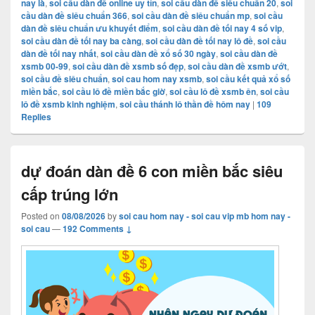
nay là
,
soi cầu dàn đề online uy tín
,
soi cầu dàn đề siêu chuẩn 20
,
soi
cầu dàn đề siêu chuẩn 366
,
soi cầu dàn đề siêu chuẩn mp
,
soi cầu
dàn đề siêu chuẩn ưu khuyết điểm
,
soi cầu dàn đề tối nay 4 số vip
,
soi cầu dàn đề tối nay ba càng
,
soi cầu dàn đề tối nay lô đề
,
soi cầu
dàn đề tối nay nhất
,
soi cầu dàn đề xổ số 30 ngày
,
soi cầu dàn đề
xsmb 00-99
,
soi cầu dàn đề xsmb số đẹp
,
soi cầu dàn đề xsmb ướt
,
soi cầu đề siêu chuẩn
,
soi cau hom nay xsmb
,
soi cầu kết quả xổ số
miền bắc
,
soi cầu lô đề miền bắc giờ
,
soi cầu lô đề xsmb ên
,
soi cầu
lô đề xsmb kinh nghiệm
,
soi cầu thánh lô thần đề hôm nay
|
109
Replies
dự đoán dàn đề 6 con miền bắc siêu
cấp trúng lớn
Posted on
08/08/2026
by
soi cau hom nay - soi cau vip mb hom nay -
soi cau
—
192 Comments ↓