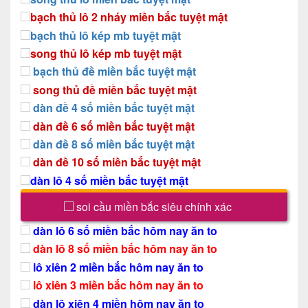
bạch thủ lô 2 nháy miền bắc tuyệt mật
bạch thủ lô kép mb tuyệt mật
song thủ lô kép mb tuyệt mật
bạch thủ đề miền bắc tuyệt mật
song thủ đề miền bắc tuyệt mật
dàn đề 4 số miền bắc tuyệt mật
dàn đề 6 số miền bắc tuyệt mật
dàn đề 8 số miền bắc tuyệt mật
dàn đề 10 số miền bắc tuyệt mật
dàn lô 4 số miền bắc tuyệt mật
soi cầu miền bắc siêu chính xác
dàn lô 6 số miền bắc hôm nay ăn to
dàn lô 8 số miền bắc hôm nay ăn to
lô xiên 2 miền bắc hôm nay ăn to
lô xiên 3 miền bắc hôm nay ăn to
dàn lô xiên 4 miền hôm nay ăn to