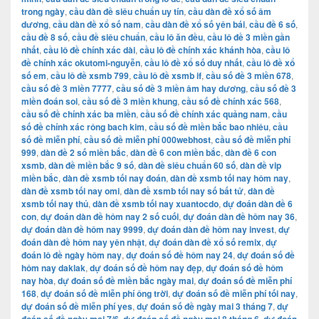
trong ngày
,
cầu dàn đề siêu chuẩn uy tín
,
cầu dàn đề xổ số âm
dương
,
cầu dàn đề xổ số nam
,
cầu dàn đề xổ số yên bái
,
cầu đề 6 số
,
cầu đề 8 số
,
cầu đề siêu chuẩn
,
cầu lô ăn đều
,
cầu lô đề 3 miền gần
nhất
,
cầu lô đề chính xác dài
,
cầu lô đề chính xác khánh hòa
,
cầu lô
đề chính xác okutomi-nguyễn
,
cầu lô đề xổ số duy nhất
,
cầu lô đề xổ
số em
,
cầu lô đề xsmb 799
,
cầu lô đề xsmb if
,
cầu số đề 3 miền 678
,
cầu số đề 3 miền 7777
,
cầu số đề 3 miền âm hay dương
,
cầu số đề 3
miền đoán soi
,
cầu số đề 3 miền khung
,
cầu số đề chính xác 568
,
cầu số đề chính xác ba miền
,
cầu số đề chính xác quảng nam
,
cầu
số đề chính xác rông bach kim
,
cầu số đề miền bắc bao nhiêu
,
cầu
số đề miễn phí
,
cầu số đề miễn phí 000webhost
,
cầu số đề miễn phí
999
,
dàn đề 2 số miền bắc
,
dàn đề 6 con miền bắc
,
dàn đề 6 con
xsmb
,
dàn đề miền bắc 9 số
,
dàn đề siêu chuẩn 60 số
,
dàn đề vip
miền bắc
,
dàn đề xsmb tối nay đoán
,
dàn đề xsmb tối nay hôm nay
,
dàn đề xsmb tối nay omi
,
dàn đề xsmb tối nay số bất tử
,
dàn đề
xsmb tối nay thủ
,
dàn đề xsmb tối nay xuantocdo
,
dự đoán dàn đề 6
con
,
dự đoán dàn đề hôm nay 2 số cuối
,
dự đoán dàn đề hôm nay 36
,
dự đoán dàn đề hôm nay 9999
,
dự đoán dàn đề hôm nay invest
,
dự
đoán dàn đề hôm nay yên nhật
,
dự đoán dàn đề xổ số remix
,
dự
đoán lô đề ngày hôm nay
,
dự đoán số đề hôm nay 24
,
dự đoán số đề
hôm nay daklak
,
dự đoán số đề hôm nay đẹp
,
dự đoán số đề hôm
nay hòa
,
dự đoán số đề miền bắc ngày mai
,
dự đoán số đề miễn phí
168
,
dự đoán số đề miễn phí ông trời
,
dự đoán số đề miễn phí tối nay
,
dự đoán số đề miễn phí yes
,
dự đoán số đề ngày mai 3 tháng 7
,
dự
đoán số đề ngày mai 7/6
,
dự đoán số đề ngày mai 8 tháng 6
,
dự đoán