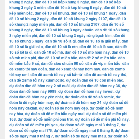
khung 2 ngày
,
dàn đề 10 số kép khung 3 ngày
,
dàn đề 10 số kép
khung 3 ngày 3 miền
,
dàn đề 10 số kép khung 5 ngày
,
dàn đề 10 số
kép miền bắc
,
dàn đề 10 số khung
,
dàn đề 10 số khung 1 ngày
,
dàn
đề 10 số khung 2 ngày
,
dàn đề 10 số khung 2 ngày 2107
,
dàn đề 10
số khung 2 ngày miễn phí
,
dàn đề 10 số khung 2107
,
dàn đề 10 số
khung 3 ngày
,
dàn đề 10 số khung 3 ngày chuẩn
,
dàn đề 10 số khung
3 ngày miễn phí
,
dàn đề 10 số khung 3 ngày rồng bạch kim
,
dàn đề
10 số khung 5 ngày
,
dàn đề 10 số là gì
,
dàn đề 10 số là giải mấy
,
dàn
đề 10 số là giải nào
,
dàn đề 10 số là ntn
,
dàn đề 10 số là sao
,
dàn đề
10 số lót là gì
,
dàn đề 10 số mb
,
dàn đề 10 số mb hôm nay
,
dàn đề 10
số mb mien phi
,
dàn đề 10 số miền bắc
,
dàn đề 2 số miền bắc
,
dàn
đề miền bắc 9 số
,
dàn đề siêu chuẩn 60 số
,
dàn đề vip miền bắc
,
dàn
đề xsmb tối nay đoán
,
dàn đề xsmb tối nay hôm nay
,
dàn đề xsmb
tối nay omi
,
dàn đề xsmb tối nay số bất tử
,
dàn đề xsmb tối nay thủ
,
dàn đề xsmb tối nay xuantocdo
,
dự đoán dàn đề 10 con miền bắc
,
dự đoán dàn đề hôm nay 2 số cuối
,
dự đoán dàn đề hôm nay 36
,
dự
đoán dàn đề hôm nay 9999
,
dự đoán dàn đề hôm nay invest
,
dự
đoán dàn đề hôm nay yên nhật
,
dự đoán dàn đề xổ số remix
,
dự
đoán lô đề ngày hôm nay
,
dự đoán số đề hôm nay 24
,
dự đoán số đề
hôm nay daklak
,
dự đoán số đề hôm nay đẹp
,
dự đoán số đề hôm
nay hòa
,
dự đoán số đề miền bắc ngày mai
,
dự đoán số đề miễn phí
168
,
dự đoán số đề miễn phí ông trời
,
dự đoán số đề miễn phí tối nay
,
dự đoán số đề miễn phí yes
,
dự đoán số đề ngày mai 3 tháng 7
,
dự
đoán số đề ngày mai 7/6
,
dự đoán số đề ngày mai 8 tháng 6
,
dự đoán
số đề ngày mai 9 tháng 7
,
dự đoán số đề ngày mai mau
,
dự đoán số