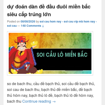
dự đoán dàn đề đầu đuôi miền bắc
siêu cấp trúng lớn
Posted on
08/08/2026
by
soi cau hom nay - soi cau vip mb hom nay -
soi cau
—
148 Comments ↓
so de bach thu, cầu đề bạch thủ, soi cầu đề bạch thủ,
soi cau de bach thu, bạch thủ đề miền bắc, đề bạch
thủ hôm nay, bạch thủ lô đề, bạch thủ lô đề hôm nay,
dự đoán dàn đề đầu đuôi miền b
bach thu
Continue reading
→