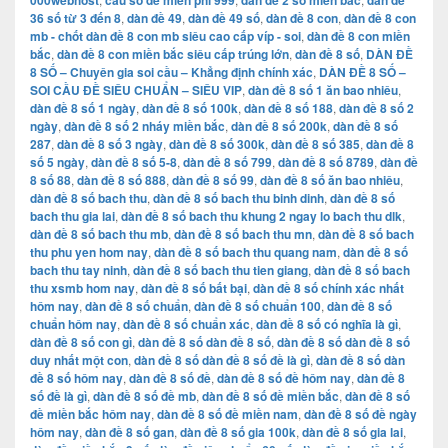
000webhost
cầu số đề miễn phí 999
dàn đề 2 số miền bắc
dàn đề
36 số từ 3 đến 8
,
dàn đề 49
,
dàn đề 49 số
,
dàn đề 8 con
,
dàn đề 8 con
mb - chốt dàn đề 8 con mb siêu cao cấp víp - soi
,
dàn đề 8 con miền
bắc
,
dàn đề 8 con miền bắc siêu cấp trúng lớn
,
dàn đề 8 số
,
DÀN ĐỀ
8 SỐ – Chuyên gia soi cầu – Khẳng định chính xác
,
DÀN ĐỀ 8 SỐ –
SOI CẦU ĐỀ SIÊU CHUẨN – SIÊU VIP
,
dàn đề 8 số 1 ăn bao nhiêu
,
dàn đề 8 số 1 ngày
,
dàn đề 8 số 100k
,
dàn đề 8 số 188
,
dàn đề 8 số 2
ngày
,
dàn đề 8 số 2 nháy miền bắc
,
dàn đề 8 số 200k
,
dàn đề 8 số
287
,
dàn đề 8 số 3 ngày
,
dàn đề 8 số 300k
,
dàn đề 8 số 385
,
dàn đề 8
số 5 ngày
,
dàn đề 8 số 5-8
,
dàn đề 8 số 799
,
dàn đề 8 số 8789
,
dàn đề
8 số 88
,
dàn đề 8 số 888
,
dàn đề 8 số 99
,
dàn đề 8 số ăn bao nhiêu
,
dàn đề 8 số bach thu
,
dàn đề 8 số bach thu binh dinh
,
dàn đề 8 số
bach thu gia lai
,
dàn đề 8 số bach thu khung 2 ngay lo bach thu dlk
,
dàn đề 8 số bach thu mb
,
dàn đề 8 số bach thu mn
,
dàn đề 8 số bach
thu phu yen hom nay
,
dàn đề 8 số bach thu quang nam
,
dàn đề 8 số
bach thu tay ninh
,
dàn đề 8 số bach thu tien giang
,
dàn đề 8 số bach
thu xsmb hom nay
,
dàn đề 8 số bất bại
,
dàn đề 8 số chính xác nhất
hôm nay
,
dàn đề 8 số chuẩn
,
dàn đề 8 số chuẩn 100
,
dàn đề 8 số
chuẩn hôm nay
,
dàn đề 8 số chuẩn xác
,
dàn đề 8 số có nghĩa là gì
,
dàn đề 8 số con gì
,
dàn đề 8 số dàn đề 8 số
,
dàn đề 8 số dàn đề 8 số
duy nhất một con
,
dàn đề 8 số dàn đề 8 số đề là gì
,
dàn đề 8 số dàn
đề 8 số hôm nay
,
dàn đề 8 số đề
,
dàn đề 8 số đề hôm nay
,
dàn đề 8
số đề là gì
,
dàn đề 8 số đề mb
,
dàn đề 8 số đề miền bắc
,
dàn đề 8 số
đề miền bắc hôm nay
,
dàn đề 8 số đề miền nam
,
dàn đề 8 số đề ngày
hôm nay
,
dàn đề 8 số gan
,
dàn đề 8 số gia 100k
,
dàn đề 8 số gia lai
,