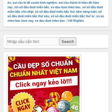
ên
,
soi cầu lô đề xsmb kinh nghiệm
,
soi cầu thánh lô thần đề hôm
nay
,
xin số đầu đuôi miền bắc
,
xo dau duoi mien bac
,
xổ số đầu đuôi
miền bắc chủ nhật
,
xổ số đầu đuôi miền bắc thứ năm hàng tuần
,
xổ
số đầu đuôi miền bắc thứ sáu
,
xổ số đầu đuôi miền bắc thứ tư
,
xo so
mien bac hom nay
,
xs dau duoi mien bac
|
148
Replies
Search