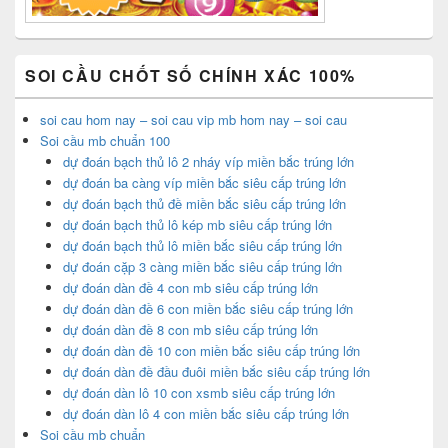
SOI CẦU CHỐT SỐ CHÍNH XÁC 100%
soi cau hom nay – soi cau vip mb hom nay – soi cau
Soi cầu mb chuẩn 100
dự đoán bạch thủ lô 2 nháy víp miền bắc trúng lớn
dự đoán ba càng víp miền bắc siêu cấp trúng lớn
dự đoán bạch thủ đề miền bắc siêu cấp trúng lớn
dự đoán bạch thủ lô kép mb siêu cấp trúng lớn
dự đoán bạch thủ lô miền bắc siêu cấp trúng lớn
dự đoán cặp 3 càng miền bắc siêu cấp trúng lớn
dự đoán dàn đề 4 con mb siêu cấp trúng lớn
dự đoán dàn đề 6 con miền bắc siêu cấp trúng lớn
dự đoán dàn đề 8 con mb siêu cấp trúng lớn
dự đoán dàn đề 10 con miền bắc siêu cấp trúng lớn
dự đoán dàn đề đầu đuôi miền bắc siêu cấp trúng lớn
dự đoán dàn lô 10 con xsmb siêu cấp trúng lớn
dự đoán dàn lô 4 con miền bắc siêu cấp trúng lớn
Soi cầu mb chuẩn