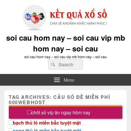
soi cau hom nay – soi cau vip mb
hom nay – soi cau
soi cau hom nay – soi cau vip mb hom nay – soi cau
Search
Search
for:
Menu
TAG ARCHIVES:
CẦU SỐ ĐỀ MIỄN PHÍ
000WEBHOST
chốt số víp ăn ngay hôm nay
bạch thủ lô miền bắc tuyệt mật
song thủ lô miền bắc tuyệt mật