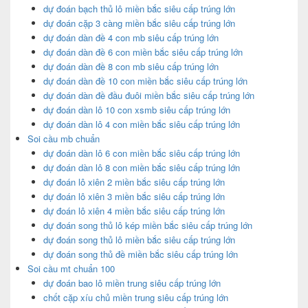
dự đoán bạch thủ lô miền bắc siêu cấp trúng lớn
dự đoán cặp 3 càng miền bắc siêu cấp trúng lớn
dự đoán dàn đề 4 con mb siêu cấp trúng lớn
dự đoán dàn đề 6 con miền bắc siêu cấp trúng lớn
dự đoán dàn đề 8 con mb siêu cấp trúng lớn
dự đoán dàn đề 10 con miền bắc siêu cấp trúng lớn
dự đoán dàn đề đầu đuôi miền bắc siêu cấp trúng lớn
dự đoán dàn lô 10 con xsmb siêu cấp trúng lớn
dự đoán dàn lô 4 con miền bắc siêu cấp trúng lớn
Soi cầu mb chuẩn
dự đoán dàn lô 6 con miền bắc siêu cấp trúng lớn
dự đoán dàn lô 8 con miền bắc siêu cấp trúng lớn
dự đoán lô xiên 2 miền bắc siêu cấp trúng lớn
dự đoán lô xiên 3 miền bắc siêu cấp trúng lớn
dự đoán lô xiên 4 miền bắc siêu cấp trúng lớn
dự đoán song thủ lô kép miền bắc siêu cấp trúng lớn
dự đoán song thủ lô miền bắc siêu cấp trúng lớn
dự đoán song thủ đề miền bắc siêu cấp trúng lớn
Soi cầu mt chuẩn 100
dự đoán bao lô miền trung siêu cấp trúng lớn
chốt cặp xíu chủ miền trung siêu cấp trúng lớn