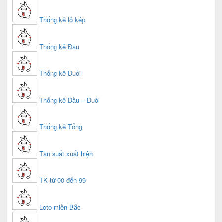
Thống kê lô kép
Thống kê Đầu
Thống kê Đuôi
Thống kê Đầu – Đuôi
Thống kê Tổng
Tần suất xuất hiện
TK từ 00 đến 99
Loto miền Bắc