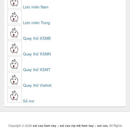
Loto miền Nam
Loto miền Trung
Quay thử XSMB
Quay thử XSMN
Quay thử XSMT
Quay thử Vietlott
Sổ mơ
Copyright © 2026
soi cau hom nay – soi cau vip mb hom nay – soi cau
. All Rights