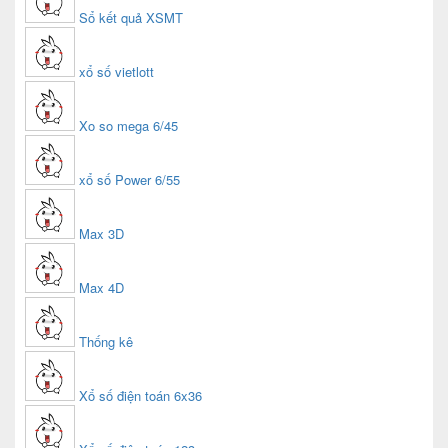
Sổ kết quả XSMT
xổ số vietlott
Xo so mega 6/45
xổ số Power 6/55
Max 3D
Max 4D
Thống kê
Xổ số điện toán 6x36