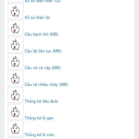
Xổ số điện toán 123
Xổ số thần tài
Cầu bạch thủ (MB)
Cầu lật liên tục (MB)
Cầu về cả cặp (MB)
Cầu về nhiều nháy (MB)
Thống kê đầu đuôi
Thống kê lô gan
Thống kê lô xiên