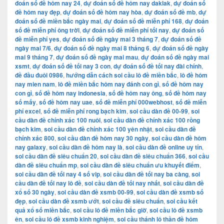
đoán số đề hôm nay 24
,
dự đoán số đề hôm nay daklak
,
dự đoán số
đề hôm nay đẹp
,
dự đoán số đề hôm nay hòa
,
dự đoán số đề mb
,
dự
đoán số đề miền bắc ngày mai
,
dự đoán số đề miễn phí 168
,
dự đoán
số đề miễn phí ông trời
,
dự đoán số đề miễn phí tối nay
,
dự đoán số
đề miễn phí yes
,
dự đoán số đề ngày mai 3 tháng 7
,
dự đoán số đề
ngày mai 7/6
,
dự đoán số đề ngày mai 8 tháng 6
,
dự đoán số đề ngày
mai 9 tháng 7
,
dự đoán số đề ngày mai mau
,
dự đoán số đề ngày mai
xsmt
,
dự đoán số đề tối nay 3 con
,
dự đoán số đề tối nay đài chính
,
đề đầu đuôi 0986
,
hướng dẫn cách soi cầu lô đề miền bắc
,
lô đề hôm
nay mien nam
,
lô đề miền bắc hôm nay đánh con gì
,
số đề hôm nay
con gì
,
số đề hôm nay indonesia
,
số đề hôm nay ông
,
số đề hôm nay
số mấy
,
số đề hôm nay uae
,
số đề miễn phí 000webhost
,
số đề miễn
phí excel
,
số đề miễn phí rong bạch kim
,
soi cầu dàn đề 00-99
,
soi
cầu dàn đề chính xác 100 nuôi
,
soi cầu dàn đề chính xác 100 rồng
bạch kim
,
soi cầu dàn đề chính xác 100 yên nhật
,
soi cầu dàn đề
chính xác 800
,
soi cầu dàn đề hôm nay 30 ngày
,
soi cầu dàn đề hôm
nay galaxy
,
soi cầu dàn đề hôm nay là
,
soi cầu dàn đề online uy tín
,
soi cầu dàn đề siêu chuẩn 20
,
soi cầu dàn đề siêu chuẩn 366
,
soi cầu
dàn đề siêu chuẩn mp
,
soi cầu dàn đề siêu chuẩn ưu khuyết điểm
,
soi cầu dàn đề tối nay 4 số vip
,
soi cầu dàn đề tối nay ba càng
,
soi
cầu dàn đề tối nay lô đề
,
soi cầu dàn đề tối nay nhất
,
soi cầu dàn đề
xổ số 30 ngày
,
soi cầu dàn đề xsmb 00-99
,
soi cầu dàn đề xsmb số
đẹp
,
soi cầu dàn đề xsmb ướt
,
soi cầu đề siêu chuẩn
,
soi cầu kết
quả xổ số miền bắc
,
soi cầu lô đề miền bắc giờ
,
soi cầu lô đề xsmb
ên
,
soi cầu lô đề xsmb kinh nghiệm
,
soi cầu thánh lô thần đề hôm