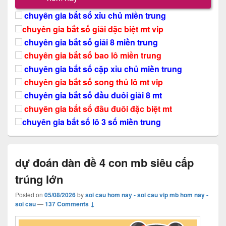
chuyên gia bắt số xỉu chủ miền trung
chuyên gia bắt số giải đặc biệt mt vip
chuyên gia bắt số giải 8 miền trung
chuyên gia bắt số bao lô miền trung
chuyên gia bắt số cặp xỉu chủ miền trung
chuyên gia bắt số song thủ lô mt vip
chuyên gia bắt số đầu đuôi giải 8 mt
chuyên gia bắt số đầu đuôi đặc biệt mt
chuyên gia bắt số lô 3 số miền trung
dự đoán dàn đề 4 con mb siêu cấp
trúng lớn
Posted on
05/08/2026
by
soi cau hom nay - soi cau vip mb hom nay -
soi cau
—
137 Comments ↓