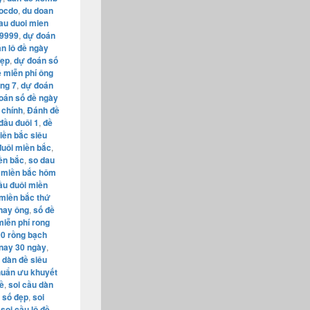
tocdo
,
du doan
au duoi mien
 9999
,
dự đoán
n lô đề ngày
đẹp
,
dự đoán số
 miễn phí ông
áng 7
,
dự đoán
oán số đề ngày
 chính
,
Đánh đề
đầu đuôi 1
,
đề
iền bắc siêu
đuôi miền bắc
,
ền bắc
,
so dau
i miền bắc hôm
ầu đuôi miền
 miền bắc thứ
nay ông
,
số đề
miễn phí rong
00 rồng bạch
 nay 30 ngày
,
 dàn đề siêu
huẩn ưu khuyết
đề
,
soi cầu dàn
 số đẹp
,
soi
,
soi cầu lô đề