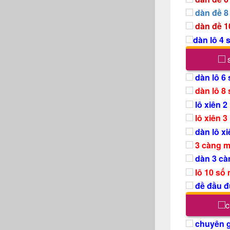
dàn đề 8
dàn đề 1
dàn lô 4 
s
dàn lô 6
dàn lô 8
lô xiên 
lô xiên 
dàn lô x
3 càng m
dàn 3 cà
lô 10 số
đề đầu đ
c
chuyên g