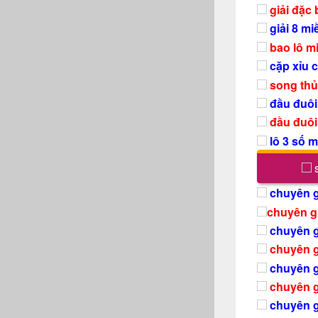
giải đặc 
giải 8 mi
bao lô m
cặp xỉu 
song thủ
đầu đuôi 
đầu đuôi
lô 3 số m
s
chuyên g
chuyên gi
chuyên g
chuyên g
chuyên g
chuyên g
chuyên g