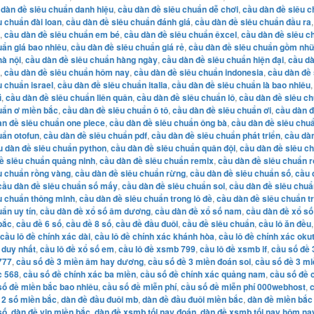
 dàn đề siêu chuẩn danh hiệu
,
cầu dàn đề siêu chuẩn dễ chơi
,
cầu dàn đề siêu c
u chuẩn đài loan
,
cầu dàn đề siêu chuẩn đánh giá
,
cầu dàn đề siêu chuẩn đầu ra
,
cầu dàn đề siêu chuẩn em bé
,
cầu dàn đề siêu chuẩn êxcel
,
cầu dàn đề siêu c
uẩn giá bao nhiêu
,
cầu dàn đề siêu chuẩn giá rẻ
,
cầu dàn đề siêu chuẩn gồm nhữ
hà nội
,
cầu dàn đề siêu chuẩn hàng ngày
,
cầu dàn đề siêu chuẩn hiện đại
,
cầu dà
,
cầu dàn đề siêu chuẩn hôm nay
,
cầu dàn đề siêu chuẩn indonesia
,
cầu dàn đề 
u chuẩn israel
,
cầu dàn đề siêu chuẩn italia
,
cầu dàn đề siêu chuẩn là bao nhiêu
ì
,
cầu dàn đề siêu chuẩn liên quân
,
cầu dàn đề siêu chuẩn lô
,
cầu dàn đề siêu ch
uẩn ơ miền bắc
,
cầu dàn đề siêu chuẩn ô tô
,
cầu dàn đề siêu chuẩn ơi
,
cầu dàn đ
àn đề siêu chuẩn one piece
,
cầu dàn đề siêu chuẩn ông bà
,
cầu dàn đề siêu chuẩ
uẩn otofun
,
cầu dàn đề siêu chuẩn pdf
,
cầu dàn đề siêu chuẩn phát triển
,
cầu dà
u dàn đề siêu chuẩn python
,
cầu dàn đề siêu chuẩn quân đội
,
cầu dàn đề siêu c
ề siêu chuẩn quảng ninh
,
cầu dàn đề siêu chuẩn remix
,
cầu dàn đề siêu chuẩn 
u chuẩn rồng vàng
,
cầu dàn đề siêu chuẩn rừng
,
cầu dàn đề siêu chuẩn số
,
cầu 
cầu dàn đề siêu chuẩn số mấy
,
cầu dàn đề siêu chuẩn soi
,
cầu dàn đề siêu chuẩ
u chuẩn thông minh
,
cầu dàn đề siêu chuẩn trong lô đề
,
cầu dàn đề siêu chuẩn t
ẩn uy tín
,
cầu dàn đề xổ số âm dương
,
cầu dàn đề xổ số nam
,
cầu dàn đề xổ số
bắc
,
cầu đề 6 số
,
cầu đề 8 số
,
cầu đề đầu đuôi
,
cầu đề siêu chuẩn
,
cầu lô ăn đều
cầu lô đề chính xác dài
,
cầu lô đề chính xác khánh hòa
,
cầu lô đề chính xác ok
 duy nhất
,
cầu lô đề xổ số em
,
cầu lô đề xsmb 799
,
cầu lô đề xsmb if
,
cầu số đề 
777
,
cầu số đề 3 miền âm hay dương
,
cầu số đề 3 miền đoán soi
,
cầu số đề 3 m
c 568
,
cầu số đề chính xác ba miền
,
cầu số đề chính xác quảng nam
,
cầu số đề 
số đề miền bắc bao nhiêu
,
cầu số đề miễn phí
,
cầu số đề miễn phí 000webhost
,
 2 số miền bắc
,
dàn đề đầu đuôi mb
,
dàn đề đầu đuôi miền bắc
,
dàn đề miền bắc
số
,
dàn đề vip miền bắc
,
dàn đề xsmb tối nay đoán
,
dàn đề xsmb tối nay hôm na