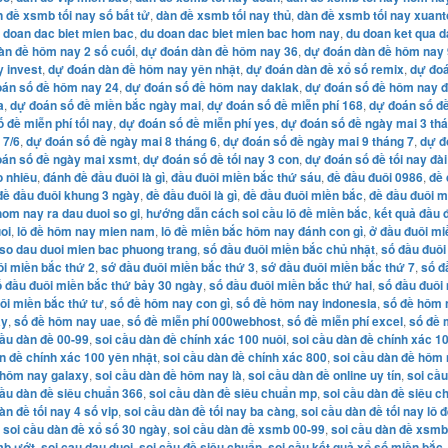
 đề xsmb tối nay số bất tử
,
dàn đề xsmb tối nay thủ
,
dàn đề xsmb tối nay xuan
 doan dac biet mien bac
,
du doan dac biet mien bac hom nay
,
du doan ket qua d
àn đề hôm nay 2 số cuối
,
dự đoán dàn đề hôm nay 36
,
dự đoán dàn đề hôm nay
 invest
,
dự đoán dàn đề hôm nay yên nhật
,
dự đoán dàn đề xổ số remix
,
dự đoá
oán số đề hôm nay 24
,
dự đoán số đề hôm nay daklak
,
dự đoán số đề hôm nay 
a
,
dự đoán số đề miền bắc ngày mai
,
dự đoán số đề miễn phí 168
,
dự đoán số đề
 đề miễn phí tối nay
,
dự đoán số đề miễn phí yes
,
dự đoán số đề ngày mai 3 th
 7/6
,
dự đoán số đề ngày mai 8 tháng 6
,
dự đoán số đề ngày mai 9 tháng 7
,
dự đ
oán số đề ngày mai xsmt
,
dự đoán số đề tối nay 3 con
,
dự đoán số đề tối nay đài
o nhiêu
,
đánh đề đầu đuôi là gì
,
đầu đuôi miền bắc thứ sáu
,
đề đầu đuôi 0986
,
đề 
đề đầu đuôi khung 3 ngày
,
đề đầu đuôi là gì
,
đề đầu đuôi miền bắc
,
đề đầu đuôi m
hom nay ra dau duoi so gi
,
hướng dẫn cách soi cầu lô đề miền bắc
,
kết quả đầu 
oi
,
lô đề hôm nay mien nam
,
lô đề miền bắc hôm nay đánh con gì
,
ở đầu đuôi mi
so dau duoi mien bac phuong trang
,
số đầu đuôi miền bắc chủ nhật
,
số đầu đuô
ôi miền bắc thứ 2
,
sớ đầu đuôi miền bắc thứ 3
,
sớ đầu đuôi miền bắc thứ 7
,
số đ
 đầu đuôi miền bắc thứ bảy 30 ngày
,
số đầu đuôi miền bắc thứ hai
,
số đầu đuôi
ôi miền bắc thứ tư
,
số đề hôm nay con gì
,
số đề hôm nay indonesia
,
số đề hôm 
ấy
,
số đề hôm nay uae
,
số đề miễn phí 000webhost
,
số đề miễn phí excel
,
số đề 
cầu dàn đề 00-99
,
soi cầu dàn đề chính xác 100 nuôi
,
soi cầu dàn đề chính xác 1
n đề chính xác 100 yên nhật
,
soi cầu dàn đề chính xác 800
,
soi cầu dàn đề hôm
 hôm nay galaxy
,
soi cầu dàn đề hôm nay là
,
soi cầu dàn đề online uy tín
,
soi cầu
cầu dàn đề siêu chuẩn 366
,
soi cầu dàn đề siêu chuẩn mp
,
soi cầu dàn đề siêu c
àn đề tối nay 4 số vip
,
soi cầu dàn đề tối nay ba càng
,
soi cầu dàn đề tối nay lô 
,
soi cầu dàn đề xổ số 30 ngày
,
soi cầu dàn đề xsmb 00-99
,
soi cầu dàn đề xsmb
mb ướt
,
soi cau dau duoi
,
soi cầu đề siêu chuẩn
,
soi cầu kết quả xổ số miền bắc