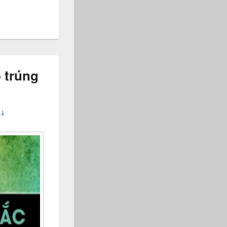
 trúng
 ↓