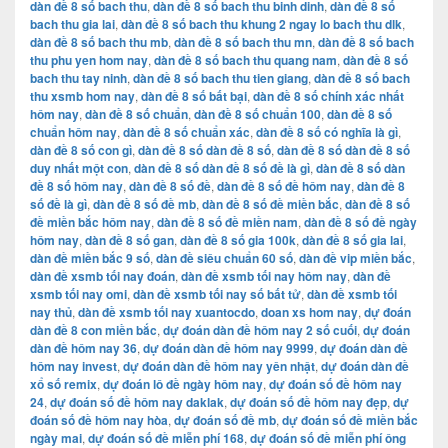
dàn đề 8 số bach thu
,
dàn đề 8 số bach thu binh dinh
,
dàn đề 8 số
bach thu gia lai
,
dàn đề 8 số bach thu khung 2 ngay lo bach thu dlk
,
dàn đề 8 số bach thu mb
,
dàn đề 8 số bach thu mn
,
dàn đề 8 số bach
thu phu yen hom nay
,
dàn đề 8 số bach thu quang nam
,
dàn đề 8 số
bach thu tay ninh
,
dàn đề 8 số bach thu tien giang
,
dàn đề 8 số bach
thu xsmb hom nay
,
dàn đề 8 số bất bại
,
dàn đề 8 số chính xác nhất
hôm nay
,
dàn đề 8 số chuẩn
,
dàn đề 8 số chuẩn 100
,
dàn đề 8 số
chuẩn hôm nay
,
dàn đề 8 số chuẩn xác
,
dàn đề 8 số có nghĩa là gì
,
dàn đề 8 số con gì
,
dàn đề 8 số dàn đề 8 số
,
dàn đề 8 số dàn đề 8 số
duy nhất một con
,
dàn đề 8 số dàn đề 8 số đề là gì
,
dàn đề 8 số dàn
đề 8 số hôm nay
,
dàn đề 8 số đề
,
dàn đề 8 số đề hôm nay
,
dàn đề 8
số đề là gì
,
dàn đề 8 số đề mb
,
dàn đề 8 số đề miền bắc
,
dàn đề 8 số
đề miền bắc hôm nay
,
dàn đề 8 số đề miền nam
,
dàn đề 8 số đề ngày
hôm nay
,
dàn đề 8 số gan
,
dàn đề 8 số gia 100k
,
dàn đề 8 số gia lai
,
dàn đề miền bắc 9 số
,
dàn đề siêu chuẩn 60 số
,
dàn đề vip miền bắc
,
dàn đề xsmb tối nay đoán
,
dàn đề xsmb tối nay hôm nay
,
dàn đề
xsmb tối nay omi
,
dàn đề xsmb tối nay số bất tử
,
dàn đề xsmb tối
nay thủ
,
dàn đề xsmb tối nay xuantocdo
,
doan xs hom nay
,
dự đoán
dàn đề 8 con miền bắc
,
dự đoán dàn đề hôm nay 2 số cuối
,
dự đoán
dàn đề hôm nay 36
,
dự đoán dàn đề hôm nay 9999
,
dự đoán dàn đề
hôm nay invest
,
dự đoán dàn đề hôm nay yên nhật
,
dự đoán dàn đề
xổ số remix
,
dự đoán lô đề ngày hôm nay
,
dự đoán số đề hôm nay
24
,
dự đoán số đề hôm nay daklak
,
dự đoán số đề hôm nay đẹp
,
dự
đoán số đề hôm nay hòa
,
dự đoán số đề mb
,
dự đoán số đề miền bắc
ngày mai
,
dự đoán số đề miễn phí 168
,
dự đoán số đề miễn phí ông