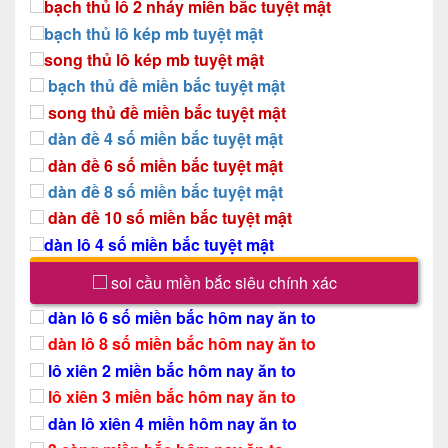
bạch thủ lô 2 nháy miền bắc tuyệt mật
bạch thủ lô kép mb tuyệt mật
song thủ lô kép mb tuyệt mật
bạch thủ đề miền bắc tuyệt mật
song thủ đề miền bắc tuyệt mật
dàn đề 4 số miền bắc tuyệt mật
dàn đề 6 số miền bắc tuyệt mật
dàn đề 8 số miền bắc tuyệt mật
dàn đề 10 số miền bắc tuyệt mật
dàn lô 4 số miền bắc tuyệt mật
soi cầu miền bắc siêu chính xác
dàn lô 6 số miền bắc hôm nay ăn to
dàn lô 8 số miền bắc hôm nay ăn to
lô xiên 2 miền bắc hôm nay ăn to
lô xiên 3 miền bắc hôm nay ăn to
dàn lô xiên 4 miền hôm nay ăn to