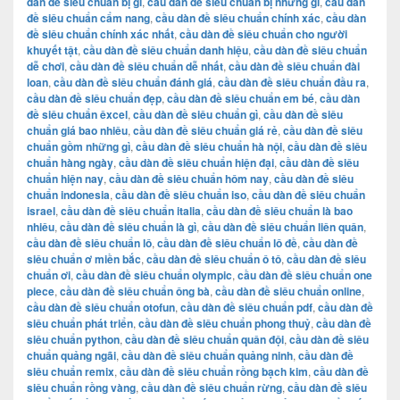
dàn đề siêu chuẩn bị gì
,
cầu dàn đề siêu chuẩn bị những gì
,
cầu dàn
đề siêu chuẩn cẩm nang
,
cầu dàn đề siêu chuẩn chính xác
,
cầu dàn
đề siêu chuẩn chính xác nhất
,
cầu dàn đề siêu chuẩn cho người
khuyết tật
,
cầu dàn đề siêu chuẩn danh hiệu
,
cầu dàn đề siêu chuẩn
dễ chơi
,
cầu dàn đề siêu chuẩn dễ nhất
,
cầu dàn đề siêu chuẩn đài
loan
,
cầu dàn đề siêu chuẩn đánh giá
,
cầu dàn đề siêu chuẩn đầu ra
,
cầu dàn đề siêu chuẩn đẹp
,
cầu dàn đề siêu chuẩn em bé
,
cầu dàn
đề siêu chuẩn êxcel
,
cầu dàn đề siêu chuẩn gì
,
cầu dàn đề siêu
chuẩn giá bao nhiêu
,
cầu dàn đề siêu chuẩn giá rẻ
,
cầu dàn đề siêu
chuẩn gồm những gì
,
cầu dàn đề siêu chuẩn hà nội
,
cầu dàn đề siêu
chuẩn hàng ngày
,
cầu dàn đề siêu chuẩn hiện đại
,
cầu dàn đề siêu
chuẩn hiện nay
,
cầu dàn đề siêu chuẩn hôm nay
,
cầu dàn đề siêu
chuẩn indonesia
,
cầu dàn đề siêu chuẩn iso
,
cầu dàn đề siêu chuẩn
israel
,
cầu dàn đề siêu chuẩn italia
,
cầu dàn đề siêu chuẩn là bao
nhiêu
,
cầu dàn đề siêu chuẩn là gì
,
cầu dàn đề siêu chuẩn liên quân
,
cầu dàn đề siêu chuẩn lô
,
cầu dàn đề siêu chuẩn lô đề
,
cầu dàn đề
siêu chuẩn ơ miền bắc
,
cầu dàn đề siêu chuẩn ô tô
,
cầu dàn đề siêu
chuẩn ơi
,
cầu dàn đề siêu chuẩn olympic
,
cầu dàn đề siêu chuẩn one
piece
,
cầu dàn đề siêu chuẩn ông bà
,
cầu dàn đề siêu chuẩn online
,
cầu dàn đề siêu chuẩn otofun
,
cầu dàn đề siêu chuẩn pdf
,
cầu dàn đề
siêu chuẩn phát triển
,
cầu dàn đề siêu chuẩn phong thuỷ
,
cầu dàn đề
siêu chuẩn python
,
cầu dàn đề siêu chuẩn quân đội
,
cầu dàn đề siêu
chuẩn quảng ngãi
,
cầu dàn đề siêu chuẩn quảng ninh
,
cầu dàn đề
siêu chuẩn remix
,
cầu dàn đề siêu chuẩn rồng bạch kim
,
cầu dàn đề
siêu chuẩn rồng vàng
,
cầu dàn đề siêu chuẩn rừng
,
cầu dàn đề siêu