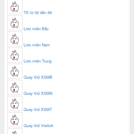
TK từ 00 đến 99
Loto miền Bắc
Loto miền Nam
Loto miền Trung
Quay thử XSMB
Quay thử XSMN
Quay thử XSMT
Quay thử Vietlott