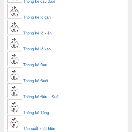
Thống kê đầu đuôi
Thống kê lô gan
Thống kê lô xiên
Thống kê lô kép
Thống kê Đầu
Thống kê Đuôi
Thống kê Đầu – Đuôi
Thống kê Tổng
Tần suất xuất hiện