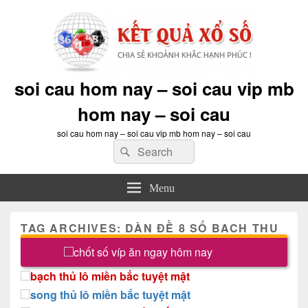
soi cau hom nay – soi cau vip mb
hom nay – soi cau
soi cau hom nay – soi cau vip mb hom nay – soi cau
Search
Search
for:
Menu
TAG ARCHIVES:
DÀN ĐỀ 8 SỐ BACH THU
chốt số víp ăn ngay hôm nay
bạch thủ lô miền bắc tuyệt mật
song thủ lô miền bắc tuyệt mật