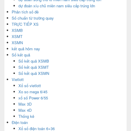
dự đoán xíu chủ miền nam siêu cấp trúng lớn
Phân tích số đề
Số chuẩn từ trường quay
TRỰC TIẾP XS
XSMB
XSMT
XSMN
kết quả hôm nay
Sổ kết quả
Sổ kết quả XSMB
Sổ kết quả XSMT
Sổ kết quả XSMN
Vietlott
Xổ số vietlott
Xo so mega 6/45
xổ số Power 6/55
Max 3D
Max 4D
Thống kê
Điện toán
Xổ số điện toán 6×36