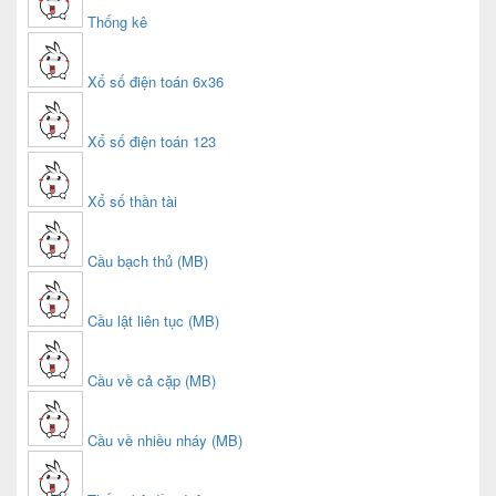
Thống kê
Xổ số điện toán 6x36
Xổ số điện toán 123
Xổ số thần tài
Cầu bạch thủ (MB)
Cầu lật liên tục (MB)
Cầu về cả cặp (MB)
Cầu về nhiều nháy (MB)