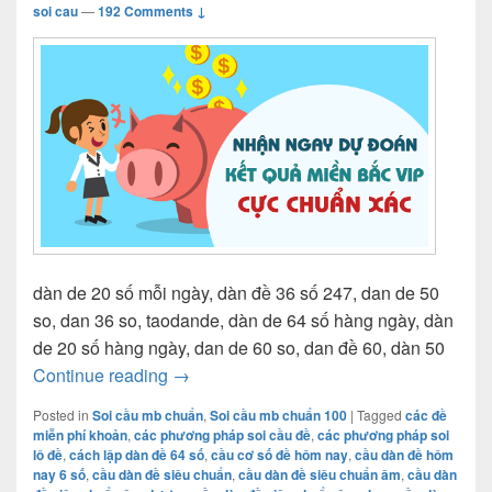
soi cau
—
192 Comments ↓
dàn de 20 số mỗi ngày, dàn đề 36 số 247, dan de 50
so, dan 36 so, taodande, dàn de 64 số hàng ngày, dàn
de 20 số hàng ngày, dan de 60 so, dan đề 60, dàn 50
dự đoán dàn đề 6 con miền bắc siêu cấp 
Continue reading
→
Posted in
Soi cầu mb chuẩn
,
Soi cầu mb chuẩn 100
|
Tagged
các đề
miễn phí khoản
,
các phương pháp soi cầu đề
,
các phương pháp soi
lô đề
,
cách lập dàn đề 64 số
,
cầu cơ số đề hôm nay
,
cầu dàn đề hôm
nay 6 số
,
cầu dàn đề siêu chuẩn
,
cầu dàn đề siêu chuẩn âm
,
cầu dàn