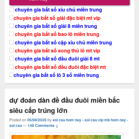
chuyên gia bắt số xỉu chủ miền trung
chuyên gia bắt số giải đặc biệt mt vip
chuyên gia bắt số giải 8 miền trung
chuyên gia bắt số bao lô miền trung
chuyên gia bắt số cặp xỉu chủ miền trung
chuyên gia bắt số song thủ lô mt vip
chuyên gia bắt số đầu đuôi giải 8 mt
chuyên gia bắt số đầu đuôi đặc biệt mt
chuyên gia bắt số lô 3 số miền trung
dự đoán dàn đề đầu đuôi miền bắc
siêu cấp trúng lớn
Posted on
06/08/2026
by
soi cau hom nay - soi cau vip mb hom nay -
soi cau
—
148 Comments ↓