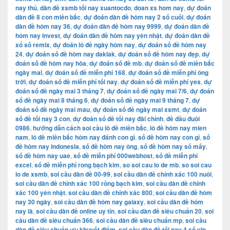
nay thủ
,
dàn đề xsmb tối nay xuantocdo
,
doan xs hom nay
,
dự đoán
dàn đề 8 con miền bắc
,
dự đoán dàn đề hôm nay 2 số cuối
,
dự đoán
dàn đề hôm nay 36
,
dự đoán dàn đề hôm nay 9999
,
dự đoán dàn đề
hôm nay invest
,
dự đoán dàn đề hôm nay yên nhật
,
dự đoán dàn đề
xổ số remix
,
dự đoán lô đề ngày hôm nay
,
dự đoán số đề hôm nay
24
,
dự đoán số đề hôm nay daklak
,
dự đoán số đề hôm nay đẹp
,
dự
đoán số đề hôm nay hòa
,
dự đoán số đề mb
,
dự đoán số đề miền bắc
ngày mai
,
dự đoán số đề miễn phí 168
,
dự đoán số đề miễn phí ông
trời
,
dự đoán số đề miễn phí tối nay
,
dự đoán số đề miễn phí yes
,
dự
đoán số đề ngày mai 3 tháng 7
,
dự đoán số đề ngày mai 7/6
,
dự đoán
số đề ngày mai 8 tháng 6
,
dự đoán số đề ngày mai 9 tháng 7
,
dự
đoán số đề ngày mai mau
,
dự đoán số đề ngày mai xsmt
,
dự đoán
số đề tối nay 3 con
,
dự đoán số đề tối nay đài chính
,
đề đầu đuôi
0986
,
hướng dẫn cách soi cầu lô đề miền bắc
,
lô đề hôm nay mien
nam
,
lô đề miền bắc hôm nay đánh con gì
,
số đề hôm nay con gì
,
số
đề hôm nay indonesia
,
số đề hôm nay ông
,
số đề hôm nay số mấy
,
số đề hôm nay uae
,
số đề miễn phí 000webhost
,
số đề miễn phí
excel
,
số đề miễn phí rong bạch kim
,
so soi cau lo de mb
,
so soi cau
lo de xsmb
,
soi cầu dàn đề 00-99
,
soi cầu dàn đề chính xác 100 nuôi
,
soi cầu dàn đề chính xác 100 rồng bạch kim
,
soi cầu dàn đề chính
xác 100 yên nhật
,
soi cầu dàn đề chính xác 800
,
soi cầu dàn đề hôm
nay 30 ngày
,
soi cầu dàn đề hôm nay galaxy
,
soi cầu dàn đề hôm
nay là
,
soi cầu dàn đề online uy tín
,
soi cầu dàn đề siêu chuẩn 20
,
soi
cầu dàn đề siêu chuẩn 366
,
soi cầu dàn đề siêu chuẩn mp
,
soi cầu
dàn đề siêu chuẩn ưu khuyết điểm
,
soi cầu dàn đề tối nay 4 số vip
,