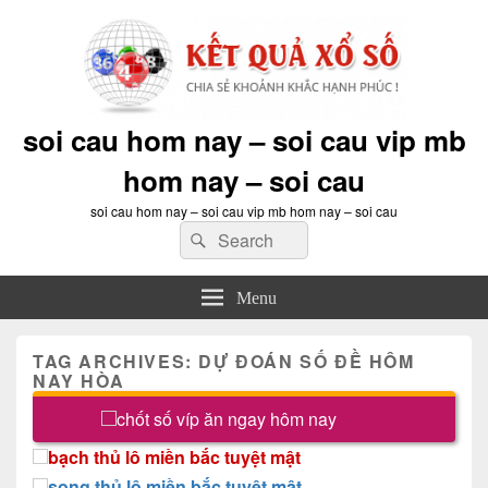
soi cau hom nay – soi cau vip mb
hom nay – soi cau
soi cau hom nay – soi cau vip mb hom nay – soi cau
Search
Search
for:
Menu
TAG ARCHIVES:
DỰ ĐOÁN SỐ ĐỀ HÔM
NAY HÒA
chốt số víp ăn ngay hôm nay
bạch thủ lô miền bắc tuyệt mật
song thủ lô miền bắc tuyệt mật