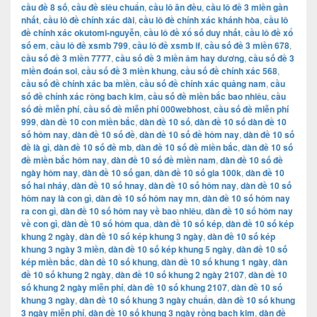
cầu đề 8 số
,
cầu đề siêu chuẩn
,
cầu lô ăn đều
,
cầu lô đề 3 miền gần
nhất
,
cầu lô đề chính xác dài
,
cầu lô đề chính xác khánh hòa
,
cầu lô
đề chính xác okutomi-nguyễn
,
cầu lô đề xổ số duy nhất
,
cầu lô đề xổ
số em
,
cầu lô đề xsmb 799
,
cầu lô đề xsmb if
,
cầu số đề 3 miền 678
,
cầu số đề 3 miền 7777
,
cầu số đề 3 miền âm hay dương
,
cầu số đề 3
miền đoán soi
,
cầu số đề 3 miền khung
,
cầu số đề chính xác 568
,
cầu số đề chính xác ba miền
,
cầu số đề chính xác quảng nam
,
cầu
số đề chính xác rông bach kim
,
cầu số đề miền bắc bao nhiêu
,
cầu
số đề miễn phí
,
cầu số đề miễn phí 000webhost
,
cầu số đề miễn phí
999
,
dàn đề 10 con miền bắc
,
dàn đề 10 số
,
dàn đề 10 số dàn đề 10
số hôm nay
,
dàn đề 10 số đề
,
dàn đề 10 số đề hôm nay
,
dàn đề 10 số
đề là gì
,
dàn đề 10 số đề mb
,
dàn đề 10 số đề miền bắc
,
dàn đề 10 số
đề miền bắc hôm nay
,
dàn đề 10 số đề miền nam
,
dàn đề 10 số đề
ngày hôm nay
,
dàn đề 10 số gan
,
dàn đề 10 số gia 100k
,
dàn đề 10
số hai nháy
,
dàn đề 10 số hnay
,
dàn đề 10 số hôm nay
,
dàn đề 10 số
hôm nay là con gì
,
dàn đề 10 số hôm nay mn
,
dàn đề 10 số hôm nay
ra con gì
,
dàn đề 10 số hôm nay về bao nhiêu
,
dàn đề 10 số hôm nay
về con gì
,
dàn đề 10 số hôm qua
,
dàn đề 10 số kép
,
dàn đề 10 số kép
khung 2 ngày
,
dàn đề 10 số kép khung 3 ngày
,
dàn đề 10 số kép
khung 3 ngày 3 miền
,
dàn đề 10 số kép khung 5 ngày
,
dàn đề 10 số
kép miền bắc
,
dàn đề 10 số khung
,
dàn đề 10 số khung 1 ngày
,
dàn
đề 10 số khung 2 ngày
,
dàn đề 10 số khung 2 ngày 2107
,
dàn đề 10
số khung 2 ngày miễn phí
,
dàn đề 10 số khung 2107
,
dàn đề 10 số
khung 3 ngày
,
dàn đề 10 số khung 3 ngày chuẩn
,
dàn đề 10 số khung
3 ngày miễn phí
,
dàn đề 10 số khung 3 ngày rồng bạch kim
,
dàn đề