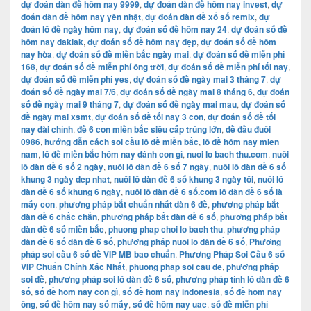
dự đoán dàn đề hôm nay 9999
,
dự đoán dàn đề hôm nay invest
,
dự
đoán dàn đề hôm nay yên nhật
,
dự đoán dàn đề xổ số remix
,
dự
đoán lô đề ngày hôm nay
,
dự đoán số đề hôm nay 24
,
dự đoán số đề
hôm nay daklak
,
dự đoán số đề hôm nay đẹp
,
dự đoán số đề hôm
nay hòa
,
dự đoán số đề miền bắc ngày mai
,
dự đoán số đề miễn phí
168
,
dự đoán số đề miễn phí ông trời
,
dự đoán số đề miễn phí tối nay
,
dự đoán số đề miễn phí yes
,
dự đoán số đề ngày mai 3 tháng 7
,
dự
đoán số đề ngày mai 7/6
,
dự đoán số đề ngày mai 8 tháng 6
,
dự đoán
số đề ngày mai 9 tháng 7
,
dự đoán số đề ngày mai mau
,
dự đoán số
đề ngày mai xsmt
,
dự đoán số đề tối nay 3 con
,
dự đoán số đề tối
nay đài chính
,
đề 6 con miền bắc siêu cấp trúng lớn
,
đề đầu đuôi
0986
,
hướng dẫn cách soi cầu lô đề miền bắc
,
lô đề hôm nay mien
nam
,
lô đề miền bắc hôm nay đánh con gì
,
nuoi lo bach thu.com
,
nuôi
lô dàn đề 6 số 2 ngày
,
nuôi lô dàn đề 6 số 7 ngày
,
nuôi lô dàn đề 6 số
khung 3 ngày dep nhat
,
nuôi lô dàn đề 6 số khung 3 ngày tôi
,
nuôi lô
dàn đề 6 số khung 6 ngày
,
nuôi lô dàn đề 6 số.com lô dàn đề 6 số là
mấy con
,
phương pháp bắt chuẩn nhất dàn 6 đề
,
phương pháp bắt
dàn đề 6 chắc chắn
,
phương pháp bắt dàn đề 6 số
,
phương pháp bắt
dàn đề 6 số miền bắc
,
phuong phap choi lo bach thu
,
phương pháp
dàn đề 6 số dàn đề 6 số
,
phương pháp nuôi lô dàn đề 6 số
,
Phương
pháp soi cầu 6 số đề VIP MB bao chuẩn
,
Phương Pháp Soi Cầu 6 số
VIP Chuẩn Chính Xác Nhất
,
phuong phap soi cau de
,
phương pháp
soi đề
,
phương pháp soi lô dàn đề 6 số
,
phương pháp tính lô dàn đề 6
số
,
số đề hôm nay con gì
,
số đề hôm nay indonesia
,
số đề hôm nay
ông
,
số đề hôm nay số mấy
,
số đề hôm nay uae
,
số đề miễn phí