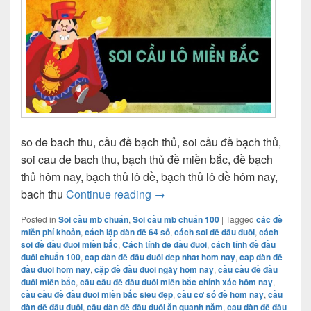
so de bach thu, cầu đề bạch thủ, soi cầu đề bạch thủ,
soi cau de bach thu, bạch thủ đề miền bắc, đề bạch
thủ hôm nay, bạch thủ lô đề, bạch thủ lô đề hôm nay,
dự đoán dàn đề đầu đuôi miền b
bach thu
Continue reading
→
Posted in
Soi cầu mb chuẩn
,
Soi cầu mb chuẩn 100
|
Tagged
các đề
miễn phí khoản
,
cách lập dàn đề 64 số
,
cách soi đề đầu đuôi
,
cách
soi đề đầu đuôi miền bắc
,
Cách tính de đầu đuôi
,
cách tính đề đầu
đuôi chuẩn 100
,
cap dàn đề đầu đuôi dep nhat hom nay
,
cap dàn đề
đầu đuôi hom nay
,
cặp đề đầu đuôi ngày hôm nay
,
cầu cầu đề đầu
đuôi miền bắc
,
cầu cầu đề đầu đuôi miền bắc chính xác hôm nay
,
cầu cầu đề đầu đuôi miền bắc siêu đẹp
,
cầu cơ số đề hôm nay
,
cầu
dàn đề đầu đuôi
,
cầu dàn đề đầu đuôi ăn quanh năm
,
cau dàn đề đầu