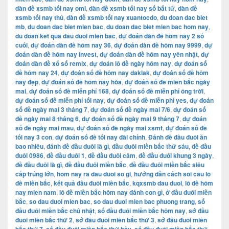
dàn đề xsmb tối nay omi
,
dàn đề xsmb tối nay số bất tử
,
dàn đề
xsmb tối nay thủ
,
dàn đề xsmb tối nay xuantocdo
,
du doan dac biet
mb
,
du doan dac biet mien bac
,
du doan dac biet mien bac hom nay
,
du doan ket qua dau duoi mien bac
,
dự đoán dàn đề hôm nay 2 số
cuối
,
dự đoán dàn đề hôm nay 36
,
dự đoán dàn đề hôm nay 9999
,
dự
đoán dàn đề hôm nay invest
,
dự đoán dàn đề hôm nay yên nhật
,
dự
đoán dàn đề xổ số remix
,
dự đoán lô đề ngày hôm nay
,
dự đoán số
đề hôm nay 24
,
dự đoán số đề hôm nay daklak
,
dự đoán số đề hôm
nay đẹp
,
dự đoán số đề hôm nay hòa
,
dự đoán số đề miền bắc ngày
mai
,
dự đoán số đề miễn phí 168
,
dự đoán số đề miễn phí ông trời
,
dự đoán số đề miễn phí tối nay
,
dự đoán số đề miễn phí yes
,
dự đoán
số đề ngày mai 3 tháng 7
,
dự đoán số đề ngày mai 7/6
,
dự đoán số
đề ngày mai 8 tháng 6
,
dự đoán số đề ngày mai 9 tháng 7
,
dự đoán
số đề ngày mai mau
,
dự đoán số đề ngày mai xsmt
,
dự đoán số đề
tối nay 3 con
,
dự đoán số đề tối nay đài chính
,
Đánh đề đầu đuôi ăn
bao nhiêu
,
đánh đề đầu đuôi là gì
,
đầu đuôi miền bắc thứ sáu
,
đề đầu
đuôi 0986
,
đề đầu đuôi 1
,
đề đầu đuôi câm
,
đề đầu đuôi khung 3 ngày
,
đề đầu đuôi là gì
,
đề đầu đuôi miền bắc
,
đề đầu đuôi miền bắc siêu
cấp trúng lớn
,
hom nay ra dau duoi so gi
,
hướng dẫn cách soi cầu lô
đề miền bắc
,
kết quả đầu đuôi miền bắc
,
kqxsmb dau duoi
,
lô đề hôm
nay mien nam
,
lô đề miền bắc hôm nay đánh con gì
,
ở đầu đuôi miền
bắc
,
so dau duoi mien bac
,
so dau duoi mien bac phuong trang
,
số
đầu đuôi miền bắc chủ nhật
,
số đầu đuôi miền bắc hôm nay
,
sớ đầu
đuôi miền bắc thứ 2
,
sớ đầu đuôi miền bắc thứ 3
,
sớ đầu đuôi miền
bắc thứ 7
,
số đầu đuôi miền bắc thứ bảy
,
số đầu đuôi miền bắc thứ