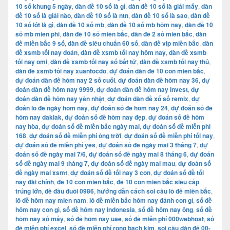
10 số khung 5 ngày
,
dàn đề 10 số là gì
,
dàn đề 10 số là giải mấy
,
dàn
đề 10 số là giải nào
,
dàn đề 10 số là ntn
,
dàn đề 10 số là sao
,
dàn đề
10 số lót là gì
,
dàn đề 10 số mb
,
dàn đề 10 số mb hôm nay
,
dàn đề 10
số mb mien phi
,
dàn đề 10 số miền bắc
,
dàn đề 2 số miền bắc
,
dàn
đề miền bắc 9 số
,
dàn đề siêu chuẩn 60 số
,
dàn đề vip miền bắc
,
dàn
đề xsmb tối nay đoán
,
dàn đề xsmb tối nay hôm nay
,
dàn đề xsmb
tối nay omi
,
dàn đề xsmb tối nay số bất tử
,
dàn đề xsmb tối nay thủ
,
dàn đề xsmb tối nay xuantocdo
,
dự đoán dàn đề 10 con miền bắc
,
dự đoán dàn đề hôm nay 2 số cuối
,
dự đoán dàn đề hôm nay 36
,
dự
đoán dàn đề hôm nay 9999
,
dự đoán dàn đề hôm nay invest
,
dự
đoán dàn đề hôm nay yên nhật
,
dự đoán dàn đề xổ số remix
,
dự
đoán lô đề ngày hôm nay
,
dự đoán số đề hôm nay 24
,
dự đoán số đề
hôm nay daklak
,
dự đoán số đề hôm nay đẹp
,
dự đoán số đề hôm
nay hòa
,
dự đoán số đề miền bắc ngày mai
,
dự đoán số đề miễn phí
168
,
dự đoán số đề miễn phí ông trời
,
dự đoán số đề miễn phí tối nay
,
dự đoán số đề miễn phí yes
,
dự đoán số đề ngày mai 3 tháng 7
,
dự
đoán số đề ngày mai 7/6
,
dự đoán số đề ngày mai 8 tháng 6
,
dự đoán
số đề ngày mai 9 tháng 7
,
dự đoán số đề ngày mai mau
,
dự đoán số
đề ngày mai xsmt
,
dự đoán số đề tối nay 3 con
,
dự đoán số đề tối
nay đài chính
,
đề 10 con miền bắc
,
đề 10 con miền bắc siêu cấp
trúng lớn
,
đề đầu đuôi 0986
,
hướng dẫn cách soi cầu lô đề miền bắc
,
lô đề hôm nay mien nam
,
lô đề miền bắc hôm nay đánh con gì
,
số đề
hôm nay con gì
,
số đề hôm nay indonesia
,
số đề hôm nay ông
,
số đề
hôm nay số mấy
,
số đề hôm nay uae
,
số đề miễn phí 000webhost
,
số
đề miễn phí excel
,
số đề miễn phí rong bạch kim
,
soi cầu dàn đề 00-