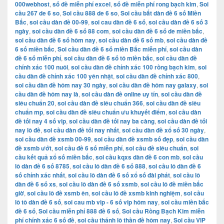
000webhost
,
số đề miễn phí excel
,
số đề miễn phí rong bạch kim
,
Soi
cầu 267 de 6 so
,
Soi cầu 888 de 6 so
,
Soi cầu bắt dàn đề 6 số Miền
Bắc
,
soi cầu dàn đề 00-99
,
soi cau dàn đề 6 số
,
soi cầu dàn đề 6 số 3
ngày
,
soi cầu dàn đề 6 số 88 com
,
soi cầu dàn đề 6 số de miền bắc
,
soi cầu dàn đề 6 số hôm nay
,
soi cầu dàn đề 6 số mb
,
soi cầu dàn đề
6 số miền bắc
,
Soi cầu dàn đề 6 số miền Bắc miễn phí
,
soi cầu dàn
đề 6 số miễn phí
,
soi cầu dàn đề 6 số tô miền bắc
,
soi cầu dàn đề
chính xác 100 nuôi
,
soi cầu dàn đề chính xác 100 rồng bạch kim
,
soi
cầu dàn đề chính xác 100 yên nhật
,
soi cầu dàn đề chính xác 800
,
soi cầu dàn đề hôm nay 30 ngày
,
soi cầu dàn đề hôm nay galaxy
,
soi
cầu dàn đề hôm nay là
,
soi cầu dàn đề online uy tín
,
soi cầu dàn đề
siêu chuẩn 20
,
soi cầu dàn đề siêu chuẩn 366
,
soi cầu dàn đề siêu
chuẩn mp
,
soi cầu dàn đề siêu chuẩn ưu khuyết điểm
,
soi cầu dàn
đề tối nay 4 số vip
,
soi cầu dàn đề tối nay ba càng
,
soi cầu dàn đề tối
nay lô đề
,
soi cầu dàn đề tối nay nhất
,
soi cầu dàn đề xổ số 30 ngày
,
soi cầu dàn đề xsmb 00-99
,
soi cầu dàn đề xsmb số đẹp
,
soi cầu dàn
đề xsmb ướt
,
soi cầu đề 6 số miễn phí
,
soi cầu đề siêu chuẩn
,
soi
cầu kết quả xổ số miền bắc
,
soi cầu kqxs dàn đề 6 con mb
,
soi cầu
lô dàn đề 6 số 8785
,
soi cầu lô dàn đề 6 số 888
,
soi cầu lô dàn đề 6
số chính xác nhất
,
soi cầu lô dàn đề 6 số xổ số đài phát
,
soi cầu lô
dàn đề 6 số xs
,
soi cầu lô dàn đề 6 số xsmb
,
soi cầu lô đề miền bắc
giờ
,
soi cầu lô đề xsmb ên
,
soi cầu lô đề xsmb kinh nghiệm
,
soi cầu
lô tô dàn đề 6 số
,
soi cau mb vip - 6 số vip hôm nay
,
soi cầu miền bắc
đề 6 số
,
Soi cầu miễn phí 888 đề 6 số
,
Soi cầu Rồng Bạch Kim miễn
phí chính xác 6 số đề
,
soi cầu thánh lô thần đề hôm nay
,
Soi cầu VIP