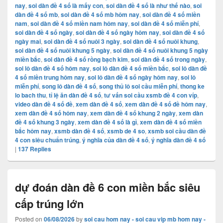
nay
,
soi dàn đề 4 số là mấy con
,
soi dàn đề 4 số là như thế nào
,
soi
dàn đề 4 số mb
,
soi dàn đề 4 số mb hôm nay
,
soi dàn đề 4 số miền
nam
,
soi dàn đề 4 số miền nam hôm nay
,
soi dàn đề 4 số miễn phí
,
soi dàn đề 4 số ngày
,
soi dàn đề 4 số ngày hôm nay
,
soi dàn đề 4 số
ngày mai
,
soi dàn đề 4 số nuôi 3 ngày
,
soi dàn đề 4 số nuôi khung
,
soi dàn đề 4 số nuôi khung 5 ngày
,
soi dàn đề 4 số nuôi khung 5 ngày
miền bắc
,
soi dàn đề 4 số rồng bạch kim
,
soi dàn đề 4 số trong ngày
,
soi lô dàn đề 4 số hôm nay
,
soi lô dàn đề 4 số miền bắc
,
soi lô dàn đề
4 số miền trung hôm nay
,
soi lô dàn đề 4 số ngày hôm nay
,
soi lô
miễn phí
,
song lô dàn đề 4 số
,
song thủ lô soi cầu miễn phí
,
thong ke
lo bach thu
,
tỉ lệ ăn dàn đề 4 số
,
tư vấn soi cầu xsmb đề 4 con víp
,
video dàn đề 4 số đề
,
xem dàn đề 4 số
,
xem dàn đề 4 số đề hôm nay
,
xem dàn đề 4 số hôm nay
,
xem dàn đề 4 số khung 2 ngày
,
xem dàn
đề 4 số khung 3 ngày
,
xem dàn đề 4 số là gì
,
xem dàn đề 4 số miền
bắc hôm nay
,
xsmb dàn đề 4 số
,
xsmb de 4 so
,
xsmb soi cầu dàn đề
4 con siêu chuẩn trúng
,
ý nghĩa của dàn đề 4 số
,
ý nghĩa dàn đề 4 số
|
137
Replies
dự đoán dàn đề 6 con miền bắc siêu
cấp trúng lớn
Posted on
06/08/2026
by
soi cau hom nay - soi cau vip mb hom nay -