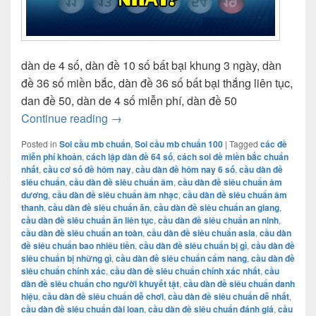
dàn de 4 số, dàn đề 10 số bất bại khung 3 ngày, dàn
đề 36 số miền bắc, dàn đề 36 số bất bại thắng liên tục,
dan đề 50, dàn de 4 số miễn phí, dàn đề 50
dự đoán dàn đề 10 con miền bắc siêu cấp
Continue reading
→
Posted in
Soi cầu mb chuẩn
,
Soi cầu mb chuẩn 100
|
Tagged
các đề
miễn phí khoản
,
cách lập dàn đề 64 số
,
cách soi đề miền bắc chuẩn
nhất
,
cầu cơ số đề hôm nay
,
cầu dàn đề hôm nay 6 số
,
cầu dàn đề
siêu chuẩn
,
cầu dàn đề siêu chuẩn âm
,
cầu dàn đề siêu chuẩn âm
dương
,
cầu dàn đề siêu chuẩn âm nhạc
,
cầu dàn đề siêu chuẩn âm
thanh
,
cầu dàn đề siêu chuẩn ăn
,
cầu dàn đề siêu chuẩn an giang
,
cầu dàn đề siêu chuẩn ăn liên tục
,
cầu dàn đề siêu chuẩn an ninh
,
cầu dàn đề siêu chuẩn an toàn
,
cầu dàn đề siêu chuẩn asia
,
cầu dàn
đề siêu chuẩn bao nhiêu tiền
,
cầu dàn đề siêu chuẩn bị gì
,
cầu dàn đề
siêu chuẩn bị những gì
,
cầu dàn đề siêu chuẩn cẩm nang
,
cầu dàn đề
siêu chuẩn chính xác
,
cầu dàn đề siêu chuẩn chính xác nhất
,
cầu
dàn đề siêu chuẩn cho người khuyết tật
,
cầu dàn đề siêu chuẩn danh
hiệu
,
cầu dàn đề siêu chuẩn dễ chơi
,
cầu dàn đề siêu chuẩn dễ nhất
,
cầu dàn đề siêu chuẩn đài loan
,
cầu dàn đề siêu chuẩn đánh giá
,
cầu