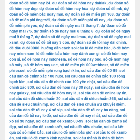
đoán số đề hôm nay 24
,
dự đoán số đề hôm nay daklak
,
dự đoán số
đề hôm nay đẹp
,
dự đoán số đề hôm nay hòa
,
dự đoán số đề mb
,
dự
đoán số đề miền bắc ngày mai
,
dự đoán số đề miễn phí 168
,
dự đoán
số đề miễn phí ông trời
,
dự đoán số đề miễn phí tối nay
,
dự đoán số
đề miễn phí yes
,
dự đoán số đề ngày mai 3 tháng 7
,
dự đoán số đề
ngày mai 7/6
,
dự đoán số đề ngày mai 8 tháng 6
,
dự đoán số đề ngày
mai 9 tháng 7
,
dự đoán số đề ngày mai mau
,
dự đoán số đề ngày mai
xsmt
,
dự đoán số đề tối nay 3 con
,
dự đoán số đề tối nay đài chính
,
đề đầu đuôi 0986
,
hướng dẫn cách soi cầu lô đề miền bắc
,
lô đề hôm
nay mien nam
,
lô đề miền bắc hôm nay đánh con gì
,
số đề hôm nay
con gì
,
số đề hôm nay indonesia
,
số đề hôm nay ông
,
số đề hôm nay
số mấy
,
số đề hôm nay uae
,
số đề miễn phí 000webhost
,
số đề miễn
phí excel
,
số đề miễn phí rong bạch kim
,
soi cầu dàn đề 00-99
,
soi
cầu dàn đề chính xác 100 nuôi
,
soi cầu dàn đề chính xác 100 rồng
bạch kim
,
soi cầu dàn đề chính xác 100 yên nhật
,
soi cầu dàn đề
chính xác 800
,
soi cầu dàn đề hôm nay 30 ngày
,
soi cầu dàn đề hôm
nay galaxy
,
soi cầu dàn đề hôm nay là
,
soi cầu dàn đề online uy tín
,
soi cầu dàn đề siêu chuẩn 20
,
soi cầu dàn đề siêu chuẩn 366
,
soi cầu
dàn đề siêu chuẩn mp
,
soi cầu dàn đề siêu chuẩn ưu khuyết điểm
,
soi cầu dàn đề tối nay 4 số vip
,
soi cầu dàn đề tối nay ba càng
,
soi
cầu dàn đề tối nay lô đề
,
soi cầu dàn đề tối nay nhất
,
soi cầu dàn đề
xổ số 30 ngày
,
soi cầu dàn đề xsmb 00-99
,
soi cầu dàn đề xsmb số
đẹp
,
soi cầu dàn đề xsmb ướt
,
soi cầu đề siêu chuẩn
,
soi cầu kết
quả xổ số miền bắc
,
soi cầu lô đề miền bắc giờ
,
soi cầu lô đề xsmb
ên
,
soi cầu lô đề xsmb kinh nghiệm
,
soi cầu thánh lô thần đề hôm