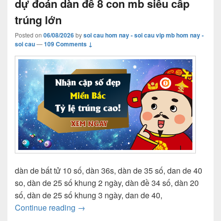
dự đoán dàn đề 8 con mb siêu cấp
trúng lớn
Posted on
06/08/2026
by
soi cau hom nay - soi cau vip mb hom nay -
soi cau
—
109 Comments ↓
dàn de bất tử 10 số, dàn 36s, dàn de 35 số, dan de 40
so, dàn de 25 số khung 2 ngày, dàn đề 34 số, dàn 20
số, dàn de 25 số khung 3 ngày, dan de 40,
dự đoán dàn đề 8 con mb siêu cấp trúng 
Continue reading
→