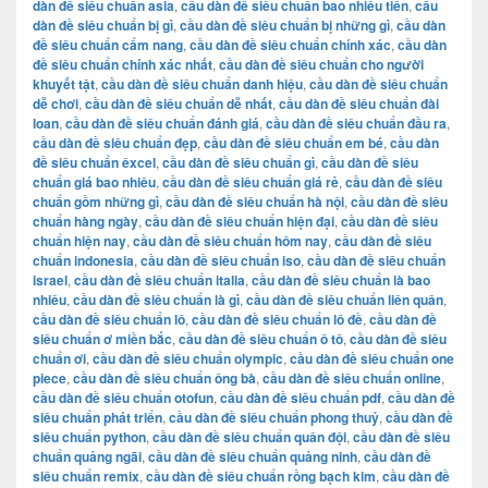
dàn đề siêu chuẩn asia
,
cầu dàn đề siêu chuẩn bao nhiêu tiền
,
cầu
dàn đề siêu chuẩn bị gì
,
cầu dàn đề siêu chuẩn bị những gì
,
cầu dàn
đề siêu chuẩn cẩm nang
,
cầu dàn đề siêu chuẩn chính xác
,
cầu dàn
đề siêu chuẩn chính xác nhất
,
cầu dàn đề siêu chuẩn cho người
khuyết tật
,
cầu dàn đề siêu chuẩn danh hiệu
,
cầu dàn đề siêu chuẩn
dễ chơi
,
cầu dàn đề siêu chuẩn dễ nhất
,
cầu dàn đề siêu chuẩn đài
loan
,
cầu dàn đề siêu chuẩn đánh giá
,
cầu dàn đề siêu chuẩn đầu ra
,
cầu dàn đề siêu chuẩn đẹp
,
cầu dàn đề siêu chuẩn em bé
,
cầu dàn
đề siêu chuẩn êxcel
,
cầu dàn đề siêu chuẩn gì
,
cầu dàn đề siêu
chuẩn giá bao nhiêu
,
cầu dàn đề siêu chuẩn giá rẻ
,
cầu dàn đề siêu
chuẩn gồm những gì
,
cầu dàn đề siêu chuẩn hà nội
,
cầu dàn đề siêu
chuẩn hàng ngày
,
cầu dàn đề siêu chuẩn hiện đại
,
cầu dàn đề siêu
chuẩn hiện nay
,
cầu dàn đề siêu chuẩn hôm nay
,
cầu dàn đề siêu
chuẩn indonesia
,
cầu dàn đề siêu chuẩn iso
,
cầu dàn đề siêu chuẩn
israel
,
cầu dàn đề siêu chuẩn italia
,
cầu dàn đề siêu chuẩn là bao
nhiêu
,
cầu dàn đề siêu chuẩn là gì
,
cầu dàn đề siêu chuẩn liên quân
,
cầu dàn đề siêu chuẩn lô
,
cầu dàn đề siêu chuẩn lô đề
,
cầu dàn đề
siêu chuẩn ơ miền bắc
,
cầu dàn đề siêu chuẩn ô tô
,
cầu dàn đề siêu
chuẩn ơi
,
cầu dàn đề siêu chuẩn olympic
,
cầu dàn đề siêu chuẩn one
piece
,
cầu dàn đề siêu chuẩn ông bà
,
cầu dàn đề siêu chuẩn online
,
cầu dàn đề siêu chuẩn otofun
,
cầu dàn đề siêu chuẩn pdf
,
cầu dàn đề
siêu chuẩn phát triển
,
cầu dàn đề siêu chuẩn phong thuỷ
,
cầu dàn đề
siêu chuẩn python
,
cầu dàn đề siêu chuẩn quân đội
,
cầu dàn đề siêu
chuẩn quảng ngãi
,
cầu dàn đề siêu chuẩn quảng ninh
,
cầu dàn đề
siêu chuẩn remix
,
cầu dàn đề siêu chuẩn rồng bạch kim
,
cầu dàn đề