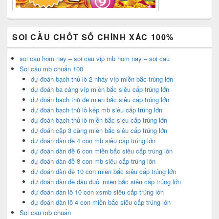
SOI CẦU CHỐT SỐ CHÍNH XÁC 100%
soi cau hom nay – soi cau vip mb hom nay – soi cau
Soi cầu mb chuẩn 100
dự đoán bạch thủ lô 2 nháy víp miền bắc trúng lớn
dự đoán ba càng víp miền bắc siêu cấp trúng lớn
dự đoán bạch thủ đề miền bắc siêu cấp trúng lớn
dự đoán bạch thủ lô kép mb siêu cấp trúng lớn
dự đoán bạch thủ lô miền bắc siêu cấp trúng lớn
dự đoán cặp 3 càng miền bắc siêu cấp trúng lớn
dự đoán dàn đề 4 con mb siêu cấp trúng lớn
dự đoán dàn đề 6 con miền bắc siêu cấp trúng lớn
dự đoán dàn đề 8 con mb siêu cấp trúng lớn
dự đoán dàn đề 10 con miền bắc siêu cấp trúng lớn
dự đoán dàn đề đầu đuôi miền bắc siêu cấp trúng lớn
dự đoán dàn lô 10 con xsmb siêu cấp trúng lớn
dự đoán dàn lô 4 con miền bắc siêu cấp trúng lớn
Soi cầu mb chuẩn