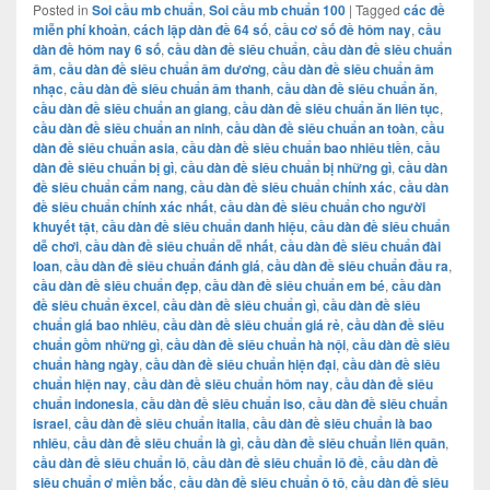
Posted in
Soi cầu mb chuẩn
,
Soi cầu mb chuẩn 100
|
Tagged
các đề
miễn phí khoản
,
cách lập dàn đề 64 số
,
cầu cơ số đề hôm nay
,
cầu
dàn đề hôm nay 6 số
,
cầu dàn đề siêu chuẩn
,
cầu dàn đề siêu chuẩn
âm
,
cầu dàn đề siêu chuẩn âm dương
,
cầu dàn đề siêu chuẩn âm
nhạc
,
cầu dàn đề siêu chuẩn âm thanh
,
cầu dàn đề siêu chuẩn ăn
,
cầu dàn đề siêu chuẩn an giang
,
cầu dàn đề siêu chuẩn ăn liên tục
,
cầu dàn đề siêu chuẩn an ninh
,
cầu dàn đề siêu chuẩn an toàn
,
cầu
dàn đề siêu chuẩn asia
,
cầu dàn đề siêu chuẩn bao nhiêu tiền
,
cầu
dàn đề siêu chuẩn bị gì
,
cầu dàn đề siêu chuẩn bị những gì
,
cầu dàn
đề siêu chuẩn cẩm nang
,
cầu dàn đề siêu chuẩn chính xác
,
cầu dàn
đề siêu chuẩn chính xác nhất
,
cầu dàn đề siêu chuẩn cho người
khuyết tật
,
cầu dàn đề siêu chuẩn danh hiệu
,
cầu dàn đề siêu chuẩn
dễ chơi
,
cầu dàn đề siêu chuẩn dễ nhất
,
cầu dàn đề siêu chuẩn đài
loan
,
cầu dàn đề siêu chuẩn đánh giá
,
cầu dàn đề siêu chuẩn đầu ra
,
cầu dàn đề siêu chuẩn đẹp
,
cầu dàn đề siêu chuẩn em bé
,
cầu dàn
đề siêu chuẩn êxcel
,
cầu dàn đề siêu chuẩn gì
,
cầu dàn đề siêu
chuẩn giá bao nhiêu
,
cầu dàn đề siêu chuẩn giá rẻ
,
cầu dàn đề siêu
chuẩn gồm những gì
,
cầu dàn đề siêu chuẩn hà nội
,
cầu dàn đề siêu
chuẩn hàng ngày
,
cầu dàn đề siêu chuẩn hiện đại
,
cầu dàn đề siêu
chuẩn hiện nay
,
cầu dàn đề siêu chuẩn hôm nay
,
cầu dàn đề siêu
chuẩn indonesia
,
cầu dàn đề siêu chuẩn iso
,
cầu dàn đề siêu chuẩn
israel
,
cầu dàn đề siêu chuẩn italia
,
cầu dàn đề siêu chuẩn là bao
nhiêu
,
cầu dàn đề siêu chuẩn là gì
,
cầu dàn đề siêu chuẩn liên quân
,
cầu dàn đề siêu chuẩn lô
,
cầu dàn đề siêu chuẩn lô đề
,
cầu dàn đề
siêu chuẩn ơ miền bắc
,
cầu dàn đề siêu chuẩn ô tô
,
cầu dàn đề siêu