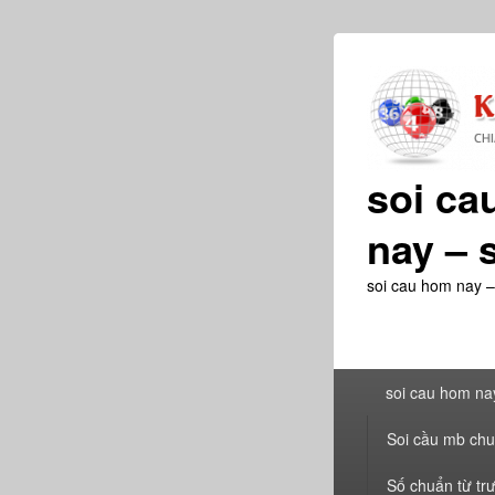
soi ca
nay – 
soi cau hom nay –
Primary
soi cau hom na
menu
Soi cầu mb ch
Số chuẩn từ tr