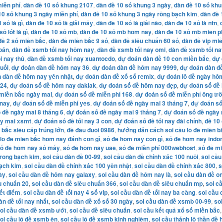
iễn phí
,
dàn đề 10 số khung 2107
,
dàn đề 10 số khung 3 ngày
,
dàn đề 10 số khu
10 số khung 3 ngày miễn phí
,
dàn đề 10 số khung 3 ngày rồng bạch kim
,
dàn đề 
 số là gì
,
dàn đề 10 số là giải mấy
,
dàn đề 10 số là giải nào
,
dàn đề 10 số là ntn
,
ố lót là gì
,
dàn đề 10 số mb
,
dàn đề 10 số mb hôm nay
,
dàn đề 10 số mb mien p
đề 2 số miền bắc
,
dàn đề miền bắc 9 số
,
dàn đề siêu chuẩn 60 số
,
dàn đề vip mi
oán
,
dàn đề xsmb tối nay hôm nay
,
dàn đề xsmb tối nay omi
,
dàn đề xsmb tối na
i nay thủ
,
dàn đề xsmb tối nay xuantocdo
,
dự đoán dàn đề 10 con miền bắc
,
dự 
uối
,
dự đoán dàn đề hôm nay 36
,
dự đoán dàn đề hôm nay 9999
,
dự đoán dàn đ
 dàn đề hôm nay yên nhật
,
dự đoán dàn đề xổ số remix
,
dự đoán lô đề ngày hô
 24
,
dự đoán số đề hôm nay daklak
,
dự đoán số đề hôm nay đẹp
,
dự đoán số đề
 miền bắc ngày mai
,
dự đoán số đề miễn phí 168
,
dự đoán số đề miễn phí ông trờ
 nay
,
dự đoán số đề miễn phí yes
,
dự đoán số đề ngày mai 3 tháng 7
,
dự đoán số
 đề ngày mai 8 tháng 6
,
dự đoán số đề ngày mai 9 tháng 7
,
dự đoán số đề ngày
ày mai xsmt
,
dự đoán số đề tối nay 3 con
,
dự đoán số đề tối nay đài chính
,
đề 10
 bắc siêu cấp trúng lớn
,
đề đầu đuôi 0986
,
hướng dẫn cách soi cầu lô đề miền b
lô đề miền bắc hôm nay đánh con gì
,
số đề hôm nay con gì
,
số đề hôm nay indo
ố đề hôm nay số mấy
,
số đề hôm nay uae
,
số đề miễn phí 000webhost
,
số đề mi
 rong bạch kim
,
soi cầu dàn đề 00-99
,
soi cầu dàn đề chính xác 100 nuôi
,
soi cầu
ạch kim
,
soi cầu dàn đề chính xác 100 yên nhật
,
soi cầu dàn đề chính xác 800
,
s
ày
,
soi cầu dàn đề hôm nay galaxy
,
soi cầu dàn đề hôm nay là
,
soi cầu dàn đề on
u chuẩn 20
,
soi cầu dàn đề siêu chuẩn 366
,
soi cầu dàn đề siêu chuẩn mp
,
soi c
ết điểm
,
soi cầu dàn đề tối nay 4 số vip
,
soi cầu dàn đề tối nay ba càng
,
soi cầu 
àn đề tối nay nhất
,
soi cầu dàn đề xổ số 30 ngày
,
soi cầu dàn đề xsmb 00-99
,
so
oi cầu dàn đề xsmb ướt
,
soi cầu đề siêu chuẩn
,
soi cầu kết quả xổ số miền bắc
oi cầu lô đề xsmb ên
,
soi cầu lô đề xsmb kinh nghiệm
,
soi cầu thánh lô thần đề