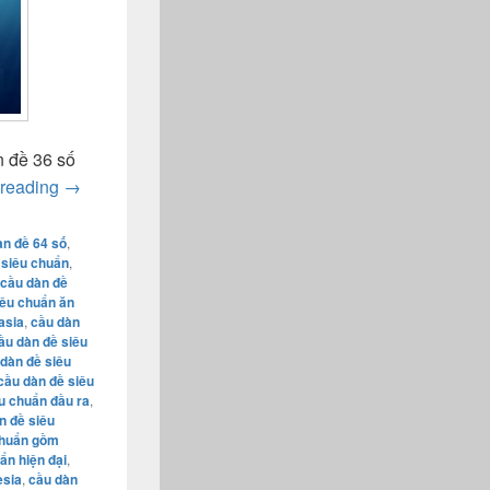
n đề 36 số
dự đoán dàn đề 10 con miền bắc siêu cấp trúng lớn
 reading
→
àn đề 64 số
,
 siêu chuẩn
,
cầu dàn đề
iêu chuẩn ăn
asia
,
cầu dàn
ầu dàn đề siêu
dàn đề siêu
cầu dàn đề siêu
u chuẩn đầu ra
,
n đề siêu
chuẩn gồm
ẩn hiện đại
,
esia
,
cầu dàn