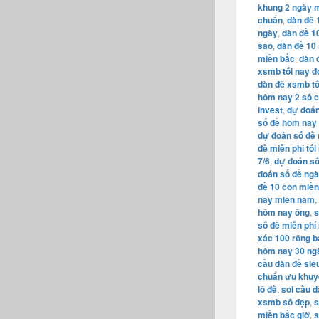
khung 2 ngày m
chuẩn
,
dàn đề 
ngày
,
dàn đề 10
sao
,
dàn đề 10 s
miền bắc
,
dàn 
xsmb tối nay đ
dàn đề xsmb tố
hôm nay 2 số c
invest
,
dự đoán
số đề hôm nay
dự đoán số đề
đề miễn phí tối
7/6
,
dự đoán số
đoán số đề ng
đề 10 con miền
nay mien nam
,
hôm nay ông
,
s
số đề miễn phí
xác 100 rồng b
hôm nay 30 ng
cầu dàn đề siê
chuẩn ưu khuy
lô đề
,
soi cầu d
xsmb số đẹp
,
s
miền bắc giờ
,
s