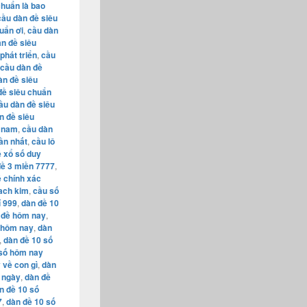
chuẩn là bao
cầu dàn đề siêu
uẩn ơi
,
cầu dàn
n đề siêu
phát triển
,
cầu
cầu dàn đề
àn đề siêu
đề siêu chuẩn
ầu dàn đề siêu
n đề siêu
ố nam
,
cầu dàn
ần nhất
,
cầu lô
ề xổ số duy
đề 3 miền 7777
,
ề chính xác
bach kim
,
cầu số
í 999
,
dàn đề 10
 đề hôm nay
,
 hôm nay
,
dàn
,
dàn đề 10 số
 số hôm nay
 về con gì
,
dàn
 ngày
,
dàn đề
n đề 10 số
7
,
dàn đề 10 số