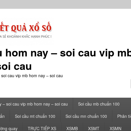
u hom nay – soi cau vip 
soi cau
 soi cau vip mb hom nay – soi cau
y – soi cau vip mb hom nay – soi cau
Soi cầu mb chuẩn 100
uẩn
Soi cầu mt chuẩn 100
Soi cầu mn chuẩn 100
Phân tí
ường quay
TRỰC TIẾP XS
XSMB
XSMT
XSMN