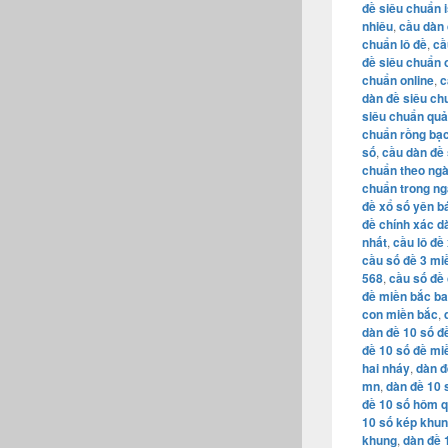
đề siêu chuẩn 
nhiêu
,
cầu dàn 
chuẩn lô đề
,
cầ
đề siêu chuẩn 
chuẩn online
,
c
dàn đề siêu ch
siêu chuẩn quả
chuẩn rồng bạ
số
,
cầu dàn đề 
chuẩn theo ng
chuẩn trong n
đề xổ số yên b
đề chính xác d
nhất
,
cầu lô đề
cầu số đề 3 m
568
,
cầu số đề
đề miền bắc ba
con miền bắc
,
dàn đề 10 số đề
đề 10 số đề m
hai nháy
,
dàn đ
mn
,
dàn đề 10 
đề 10 số hôm 
10 số kép khun
khung
,
dàn đề 