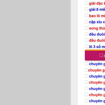
giải đặc 
giải 8 mi
bao lô m
cặp xỉu 
song thủ
đầu đuôi 
đầu đuôi
lô 3 số m
s
chuyên g
chuyên gi
chuyên g
chuyên g
chuyên g
chuyên g
chuyên g