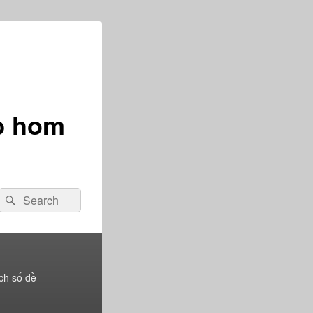
mb hom
Search
Search
for:
ch số đề