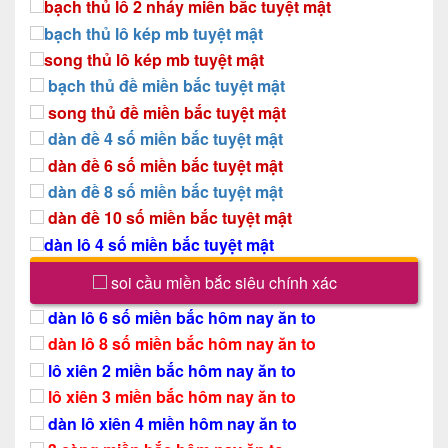
bạch thủ lô 2 nháy miền bắc tuyệt mật
bạch thủ lô kép mb tuyệt mật
song thủ lô kép mb tuyệt mật
bạch thủ đề miền bắc tuyệt mật
song thủ đề miền bắc tuyệt mật
dàn đề 4 số miền bắc tuyệt mật
dàn đề 6 số miền bắc tuyệt mật
dàn đề 8 số miền bắc tuyệt mật
dàn đề 10 số miền bắc tuyệt mật
dàn lô 4 số miền bắc tuyệt mật
soi cầu miền bắc siêu chính xác
dàn lô 6 số miền bắc hôm nay ăn to
dàn lô 8 số miền bắc hôm nay ăn to
lô xiên 2 miền bắc hôm nay ăn to
lô xiên 3 miền bắc hôm nay ăn to
dàn lô xiên 4 miền hôm nay ăn to