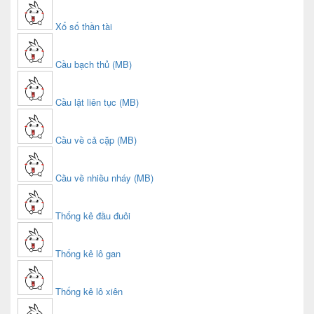
Xổ số thần tài
Cầu bạch thủ (MB)
Cầu lật liên tục (MB)
Cầu về cả cặp (MB)
Cầu về nhiều nháy (MB)
Thống kê đầu đuôi
Thống kê lô gan
Thống kê lô xiên