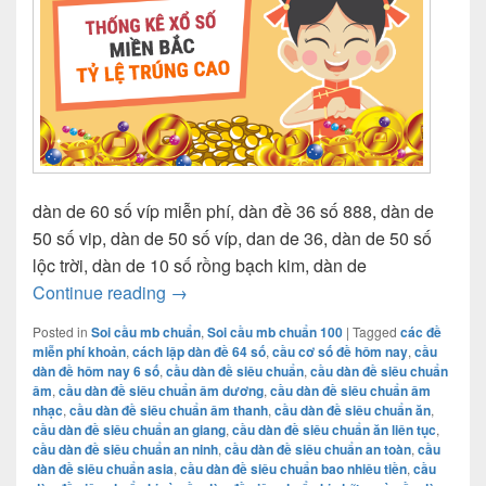
dàn de 60 số víp miễn phí, dàn đề 36 số 888, dàn de
50 số vip, dàn de 50 số víp, dan de 36, dàn de 50 số
lộc trời, dàn de 10 số rồng bạch kim, dàn de
dự đoán dàn đề 4 con mb siêu cấp trúng 
Continue reading
→
Posted in
Soi cầu mb chuẩn
,
Soi cầu mb chuẩn 100
|
Tagged
các đề
miễn phí khoản
,
cách lập dàn đề 64 số
,
cầu cơ số đề hôm nay
,
cầu
dàn đề hôm nay 6 số
,
cầu dàn đề siêu chuẩn
,
cầu dàn đề siêu chuẩn
âm
,
cầu dàn đề siêu chuẩn âm dương
,
cầu dàn đề siêu chuẩn âm
nhạc
,
cầu dàn đề siêu chuẩn âm thanh
,
cầu dàn đề siêu chuẩn ăn
,
cầu dàn đề siêu chuẩn an giang
,
cầu dàn đề siêu chuẩn ăn liên tục
,
cầu dàn đề siêu chuẩn an ninh
,
cầu dàn đề siêu chuẩn an toàn
,
cầu
dàn đề siêu chuẩn asia
,
cầu dàn đề siêu chuẩn bao nhiêu tiền
,
cầu