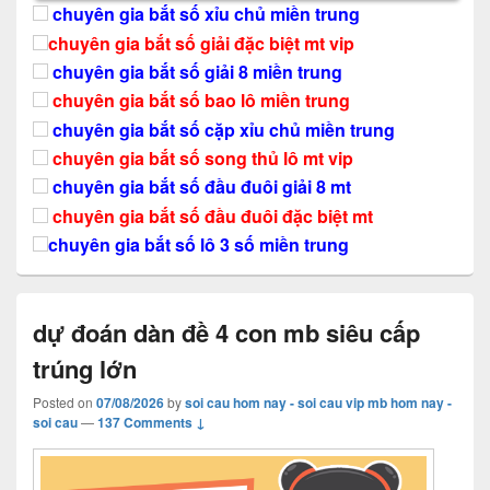
chuyên gia bắt số xỉu chủ miền trung
chuyên gia bắt số giải đặc biệt mt vip
chuyên gia bắt số giải 8 miền trung
chuyên gia bắt số bao lô miền trung
chuyên gia bắt số cặp xỉu chủ miền trung
chuyên gia bắt số song thủ lô mt vip
chuyên gia bắt số đầu đuôi giải 8 mt
chuyên gia bắt số đầu đuôi đặc biệt mt
chuyên gia bắt số lô 3 số miền trung
dự đoán dàn đề 4 con mb siêu cấp
trúng lớn
Posted on
07/08/2026
by
soi cau hom nay - soi cau vip mb hom nay -
soi cau
—
137 Comments ↓