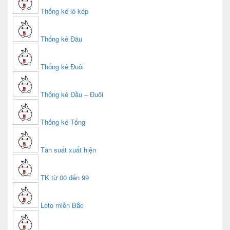
Thống kê lô kép
Thống kê Đầu
Thống kê Đuôi
Thống kê Đầu – Đuôi
Thống kê Tổng
Tần suất xuất hiện
TK từ 00 đến 99
Loto miền Bắc