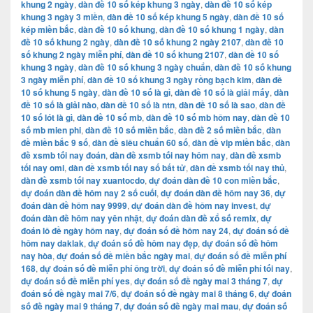
khung 2 ngày
,
dàn đề 10 số kép khung 3 ngày
,
dàn đề 10 số kép
khung 3 ngày 3 miền
,
dàn đề 10 số kép khung 5 ngày
,
dàn đề 10 số
kép miền bắc
,
dàn đề 10 số khung
,
dàn đề 10 số khung 1 ngày
,
dàn
đề 10 số khung 2 ngày
,
dàn đề 10 số khung 2 ngày 2107
,
dàn đề 10
số khung 2 ngày miễn phí
,
dàn đề 10 số khung 2107
,
dàn đề 10 số
khung 3 ngày
,
dàn đề 10 số khung 3 ngày chuẩn
,
dàn đề 10 số khung
3 ngày miễn phí
,
dàn đề 10 số khung 3 ngày rồng bạch kim
,
dàn đề
10 số khung 5 ngày
,
dàn đề 10 số là gì
,
dàn đề 10 số là giải mấy
,
dàn
đề 10 số là giải nào
,
dàn đề 10 số là ntn
,
dàn đề 10 số là sao
,
dàn đề
10 số lót là gì
,
dàn đề 10 số mb
,
dàn đề 10 số mb hôm nay
,
dàn đề 10
số mb mien phi
,
dàn đề 10 số miền bắc
,
dàn đề 2 số miền bắc
,
dàn
đề miền bắc 9 số
,
dàn đề siêu chuẩn 60 số
,
dàn đề vip miền bắc
,
dàn
đề xsmb tối nay đoán
,
dàn đề xsmb tối nay hôm nay
,
dàn đề xsmb
tối nay omi
,
dàn đề xsmb tối nay số bất tử
,
dàn đề xsmb tối nay thủ
,
dàn đề xsmb tối nay xuantocdo
,
dự đoán dàn đề 10 con miền bắc
,
dự đoán dàn đề hôm nay 2 số cuối
,
dự đoán dàn đề hôm nay 36
,
dự
đoán dàn đề hôm nay 9999
,
dự đoán dàn đề hôm nay invest
,
dự
đoán dàn đề hôm nay yên nhật
,
dự đoán dàn đề xổ số remix
,
dự
đoán lô đề ngày hôm nay
,
dự đoán số đề hôm nay 24
,
dự đoán số đề
hôm nay daklak
,
dự đoán số đề hôm nay đẹp
,
dự đoán số đề hôm
nay hòa
,
dự đoán số đề miền bắc ngày mai
,
dự đoán số đề miễn phí
168
,
dự đoán số đề miễn phí ông trời
,
dự đoán số đề miễn phí tối nay
,
dự đoán số đề miễn phí yes
,
dự đoán số đề ngày mai 3 tháng 7
,
dự
đoán số đề ngày mai 7/6
,
dự đoán số đề ngày mai 8 tháng 6
,
dự đoán
số đề ngày mai 9 tháng 7
,
dự đoán số đề ngày mai mau
,
dự đoán số