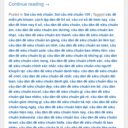
dự đoán dàn đề 8 con mb siêu cấp trúng 
Continue reading
→
Posted in
Soi cầu mb chuẩn
,
Soi cầu mb chuẩn 100
|
Tagged
các đề
miễn phí khoản
,
cách lập dàn đề 64 số
,
cầu cơ số đề hôm nay
,
cầu
dàn đề hôm nay 6 số
,
cầu dàn đề siêu chuẩn
,
cầu dàn đề siêu chuẩn
âm
,
cầu dàn đề siêu chuẩn âm dương
,
cầu dàn đề siêu chuẩn âm
nhạc
,
cầu dàn đề siêu chuẩn âm thanh
,
cầu dàn đề siêu chuẩn ăn
,
cầu dàn đề siêu chuẩn an giang
,
cầu dàn đề siêu chuẩn ăn liên tục
,
cầu dàn đề siêu chuẩn an ninh
,
cầu dàn đề siêu chuẩn an toàn
,
cầu
dàn đề siêu chuẩn asia
,
cầu dàn đề siêu chuẩn bao nhiêu tiền
,
cầu
dàn đề siêu chuẩn bị gì
,
cầu dàn đề siêu chuẩn bị những gì
,
cầu dàn
đề siêu chuẩn cẩm nang
,
cầu dàn đề siêu chuẩn chính xác
,
cầu dàn
đề siêu chuẩn chính xác nhất
,
cầu dàn đề siêu chuẩn cho người
khuyết tật
,
cầu dàn đề siêu chuẩn danh hiệu
,
cầu dàn đề siêu chuẩn
dễ chơi
,
cầu dàn đề siêu chuẩn dễ nhất
,
cầu dàn đề siêu chuẩn đài
loan
,
cầu dàn đề siêu chuẩn đánh giá
,
cầu dàn đề siêu chuẩn đầu ra
,
cầu dàn đề siêu chuẩn đẹp
,
cầu dàn đề siêu chuẩn em bé
,
cầu dàn
đề siêu chuẩn êxcel
,
cầu dàn đề siêu chuẩn gì
,
cầu dàn đề siêu
chuẩn giá bao nhiêu
,
cầu dàn đề siêu chuẩn giá rẻ
,
cầu dàn đề siêu
chuẩn gồm những gì
,
cầu dàn đề siêu chuẩn hà nội
,
cầu dàn đề siêu
chuẩn hàng ngày
,
cầu dàn đề siêu chuẩn hiện đại
,
cầu dàn đề siêu
chuẩn hiện nay
,
cầu dàn đề siêu chuẩn hôm nay
,
cầu dàn đề siêu
chuẩn indonesia
,
cầu dàn đề siêu chuẩn iso
,
cầu dàn đề siêu chuẩn
israel
,
cầu dàn đề siêu chuẩn italia
,
cầu dàn đề siêu chuẩn là bao
nhiêu
,
cầu dàn đề siêu chuẩn là gì
,
cầu dàn đề siêu chuẩn liên quân
,