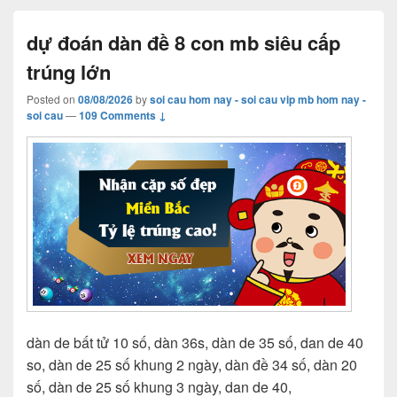
dự đoán dàn đề 8 con mb siêu cấp
trúng lớn
Posted on
08/08/2026
by
soi cau hom nay - soi cau vip mb hom nay -
soi cau
—
109 Comments ↓
dàn de bất tử 10 số, dàn 36s, dàn de 35 số, dan de 40
so, dàn de 25 số khung 2 ngày, dàn đề 34 số, dàn 20
số, dàn de 25 số khung 3 ngày, dan de 40,