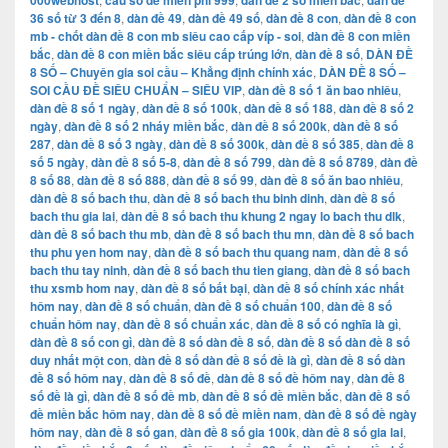
000webhost
cầu số đề miễn phí 999
dàn đề 2 số miền bắc
dàn đề
36 số từ 3 đến 8
,
dàn đề 49
,
dàn đề 49 số
,
dàn đề 8 con
,
dàn đề 8 con
mb - chốt dàn đề 8 con mb siêu cao cấp víp - soi
,
dàn đề 8 con miền
bắc
,
dàn đề 8 con miền bắc siêu cấp trúng lớn
,
dàn đề 8 số
,
DÀN ĐỀ
8 SỐ – Chuyên gia soi cầu – Khẳng định chính xác
,
DÀN ĐỀ 8 SỐ –
SOI CẦU ĐỀ SIÊU CHUẨN – SIÊU VIP
,
dàn đề 8 số 1 ăn bao nhiêu
,
dàn đề 8 số 1 ngày
,
dàn đề 8 số 100k
,
dàn đề 8 số 188
,
dàn đề 8 số 2
ngày
,
dàn đề 8 số 2 nháy miền bắc
,
dàn đề 8 số 200k
,
dàn đề 8 số
287
,
dàn đề 8 số 3 ngày
,
dàn đề 8 số 300k
,
dàn đề 8 số 385
,
dàn đề 8
số 5 ngày
,
dàn đề 8 số 5-8
,
dàn đề 8 số 799
,
dàn đề 8 số 8789
,
dàn đề
8 số 88
,
dàn đề 8 số 888
,
dàn đề 8 số 99
,
dàn đề 8 số ăn bao nhiêu
,
dàn đề 8 số bach thu
,
dàn đề 8 số bach thu binh dinh
,
dàn đề 8 số
bach thu gia lai
,
dàn đề 8 số bach thu khung 2 ngay lo bach thu dlk
,
dàn đề 8 số bach thu mb
,
dàn đề 8 số bach thu mn
,
dàn đề 8 số bach
thu phu yen hom nay
,
dàn đề 8 số bach thu quang nam
,
dàn đề 8 số
bach thu tay ninh
,
dàn đề 8 số bach thu tien giang
,
dàn đề 8 số bach
thu xsmb hom nay
,
dàn đề 8 số bất bại
,
dàn đề 8 số chính xác nhất
hôm nay
,
dàn đề 8 số chuẩn
,
dàn đề 8 số chuẩn 100
,
dàn đề 8 số
chuẩn hôm nay
,
dàn đề 8 số chuẩn xác
,
dàn đề 8 số có nghĩa là gì
,
dàn đề 8 số con gì
,
dàn đề 8 số dàn đề 8 số
,
dàn đề 8 số dàn đề 8 số
duy nhất một con
,
dàn đề 8 số dàn đề 8 số đề là gì
,
dàn đề 8 số dàn
đề 8 số hôm nay
,
dàn đề 8 số đề
,
dàn đề 8 số đề hôm nay
,
dàn đề 8
số đề là gì
,
dàn đề 8 số đề mb
,
dàn đề 8 số đề miền bắc
,
dàn đề 8 số
đề miền bắc hôm nay
,
dàn đề 8 số đề miền nam
,
dàn đề 8 số đề ngày
hôm nay
,
dàn đề 8 số gan
,
dàn đề 8 số gia 100k
,
dàn đề 8 số gia lai
,