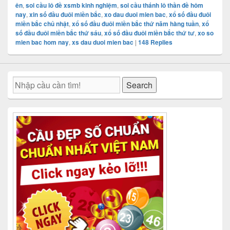
ên
,
soi cầu lô đề xsmb kinh nghiệm
,
soi cầu thánh lô thần đề hôm
nay
,
xin số đầu đuôi miền bắc
,
xo dau duoi mien bac
,
xổ số đầu đuôi
miền bắc chủ nhật
,
xổ số đầu đuôi miền bắc thứ năm hàng tuần
,
xổ
số đầu đuôi miền bắc thứ sáu
,
xổ số đầu đuôi miền bắc thứ tư
,
xo so
mien bac hom nay
,
xs dau duoi mien bac
|
148
Replies
Search