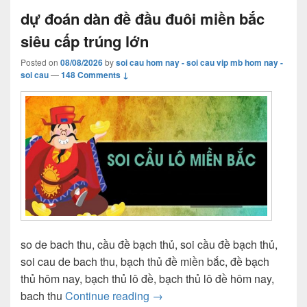
dự đoán dàn đề đầu đuôi miền bắc
siêu cấp trúng lớn
Posted on
08/08/2026
by
soi cau hom nay - soi cau vip mb hom nay -
soi cau
—
148 Comments ↓
so de bach thu, cầu đề bạch thủ, soi cầu đề bạch thủ,
soi cau de bach thu, bạch thủ đề miền bắc, đề bạch
thủ hôm nay, bạch thủ lô đề, bạch thủ lô đề hôm nay,
dự đoán dàn đề đầu đuôi miền b
bach thu
Continue reading
→