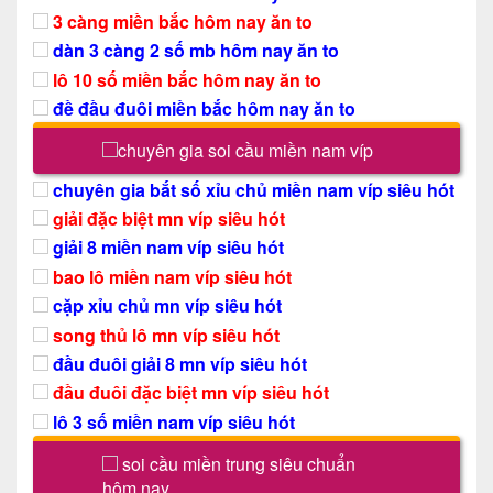
3 càng miền bắc hôm nay ăn to
dàn 3 càng 2 số mb hôm nay ăn to
lô 10 số miền bắc hôm nay ăn to
đề đầu đuôi miền bắc hôm nay ăn to
chuyên gia soi cầu miền nam víp
chuyên gia bắt số xỉu chủ miền nam víp siêu hót
giải đặc biệt mn víp siêu hót
giải 8 miền nam víp siêu hót
bao lô miền nam víp siêu hót
cặp xỉu chủ mn víp siêu hót
song thủ lô mn víp siêu hót
đầu đuôi giải 8 mn víp siêu hót
đầu đuôi đặc biệt mn víp siêu hót
lô 3 số miền nam víp siêu hót
soi cầu miền trung siêu chuẩn
hôm nay