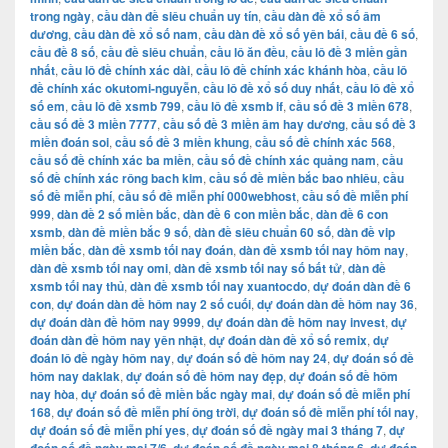
trong ngày
,
cầu dàn đề siêu chuẩn uy tín
,
cầu dàn đề xổ số âm
dương
,
cầu dàn đề xổ số nam
,
cầu dàn đề xổ số yên bái
,
cầu đề 6 số
,
cầu đề 8 số
,
cầu đề siêu chuẩn
,
cầu lô ăn đều
,
cầu lô đề 3 miền gần
nhất
,
cầu lô đề chính xác dài
,
cầu lô đề chính xác khánh hòa
,
cầu lô
đề chính xác okutomi-nguyễn
,
cầu lô đề xổ số duy nhất
,
cầu lô đề xổ
số em
,
cầu lô đề xsmb 799
,
cầu lô đề xsmb if
,
cầu số đề 3 miền 678
,
cầu số đề 3 miền 7777
,
cầu số đề 3 miền âm hay dương
,
cầu số đề 3
miền đoán soi
,
cầu số đề 3 miền khung
,
cầu số đề chính xác 568
,
cầu số đề chính xác ba miền
,
cầu số đề chính xác quảng nam
,
cầu
số đề chính xác rông bach kim
,
cầu số đề miền bắc bao nhiêu
,
cầu
số đề miễn phí
,
cầu số đề miễn phí 000webhost
,
cầu số đề miễn phí
999
,
dàn đề 2 số miền bắc
,
dàn đề 6 con miền bắc
,
dàn đề 6 con
xsmb
,
dàn đề miền bắc 9 số
,
dàn đề siêu chuẩn 60 số
,
dàn đề vip
miền bắc
,
dàn đề xsmb tối nay đoán
,
dàn đề xsmb tối nay hôm nay
,
dàn đề xsmb tối nay omi
,
dàn đề xsmb tối nay số bất tử
,
dàn đề
xsmb tối nay thủ
,
dàn đề xsmb tối nay xuantocdo
,
dự đoán dàn đề 6
con
,
dự đoán dàn đề hôm nay 2 số cuối
,
dự đoán dàn đề hôm nay 36
,
dự đoán dàn đề hôm nay 9999
,
dự đoán dàn đề hôm nay invest
,
dự
đoán dàn đề hôm nay yên nhật
,
dự đoán dàn đề xổ số remix
,
dự
đoán lô đề ngày hôm nay
,
dự đoán số đề hôm nay 24
,
dự đoán số đề
hôm nay daklak
,
dự đoán số đề hôm nay đẹp
,
dự đoán số đề hôm
nay hòa
,
dự đoán số đề miền bắc ngày mai
,
dự đoán số đề miễn phí
168
,
dự đoán số đề miễn phí ông trời
,
dự đoán số đề miễn phí tối nay
,
dự đoán số đề miễn phí yes
,
dự đoán số đề ngày mai 3 tháng 7
,
dự
đoán số đề ngày mai 7/6
,
dự đoán số đề ngày mai 8 tháng 6
,
dự đoán