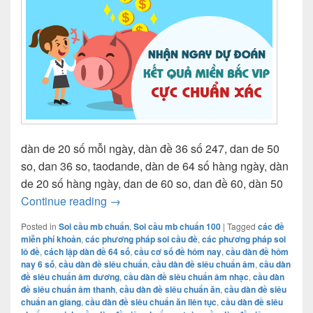
dàn de 20 số mỗi ngày, dàn đề 36 số 247, dan de 50
so, dan 36 so, taodande, dàn de 64 số hàng ngày, dàn
de 20 số hàng ngày, dan de 60 so, dan đề 60, dàn 50
dự đoán dàn đề 6 con miền bắc siêu cấp 
Continue reading
→
Posted in
Soi cầu mb chuẩn
,
Soi cầu mb chuẩn 100
|
Tagged
các đề
miễn phí khoản
,
các phương pháp soi cầu đề
,
các phương pháp soi
lô đề
,
cách lập dàn đề 64 số
,
cầu cơ số đề hôm nay
,
cầu dàn đề hôm
nay 6 số
,
cầu dàn đề siêu chuẩn
,
cầu dàn đề siêu chuẩn âm
,
cầu dàn
đề siêu chuẩn âm dương
,
cầu dàn đề siêu chuẩn âm nhạc
,
cầu dàn
đề siêu chuẩn âm thanh
,
cầu dàn đề siêu chuẩn ăn
,
cầu dàn đề siêu
chuẩn an giang
,
cầu dàn đề siêu chuẩn ăn liên tục
,
cầu dàn đề siêu