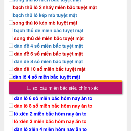
bạch thủ lô 2 nháy miền bắc tuyệt mật
bạch thủ lô kép mb tuyệt mật
song thủ lô kép mb tuyệt mật
bạch thủ đề miền bắc tuyệt mật
song thủ đề miền bắc tuyệt mật
dàn đề 4 số miền bắc tuyệt mật
dàn đề 6 số miền bắc tuyệt mật
dàn đề 8 số miền bắc tuyệt mật
dàn đề 10 số miền bắc tuyệt mật
dàn lô 4 số miền bắc tuyệt mật
soi cầu miền bắc siêu chính xác
dàn lô 6 số miền bắc hôm nay ăn to
dàn lô 8 số miền bắc hôm nay ăn to
lô xiên 2 miền bắc hôm nay ăn to
lô xiên 3 miền bắc hôm nay ăn to
dàn lô xiên 4 miền hôm nay ăn to