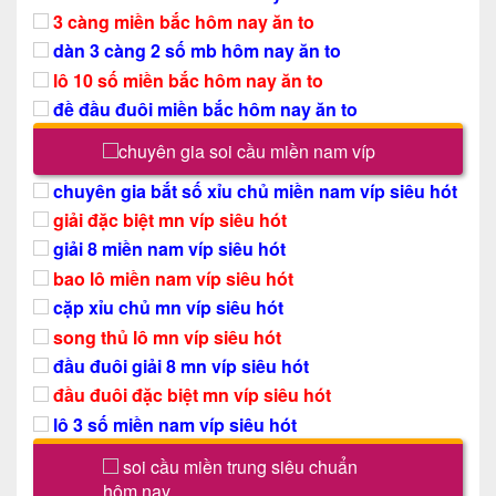
3 càng miền bắc hôm nay ăn to
dàn 3 càng 2 số mb hôm nay ăn to
lô 10 số miền bắc hôm nay ăn to
đề đầu đuôi miền bắc hôm nay ăn to
chuyên gia soi cầu miền nam víp
chuyên gia bắt số xỉu chủ miền nam víp siêu hót
giải đặc biệt mn víp siêu hót
giải 8 miền nam víp siêu hót
bao lô miền nam víp siêu hót
cặp xỉu chủ mn víp siêu hót
song thủ lô mn víp siêu hót
đầu đuôi giải 8 mn víp siêu hót
đầu đuôi đặc biệt mn víp siêu hót
lô 3 số miền nam víp siêu hót
soi cầu miền trung siêu chuẩn
hôm nay