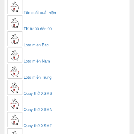
Tần suất xuất hiện
TK từ 00 đến 99
Loto miền Bắc
Loto miền Nam
Loto miền Trung
Quay thử XSMB
Quay thử XSMN
Quay thử XSMT