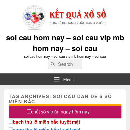
soi cau hom nay – soi cau vip mb
hom nay – soi cau
soi cau hom nay – soi cau vip mb hom nay – soi cau
Search
Search
for:
Menu
TAG ARCHIVES:
SOI CẦU DÀN ĐỀ 6 SỐ
MIỀN BẮC
chốt số víp ăn ngay hôm nay
bạch thủ lô miền bắc tuyệt mật
song thủ lô miền bắc tuyệt mật