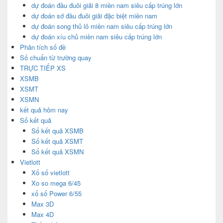
dự đoán đầu đuôi giải 8 miền nam siêu cấp trúng lớn
dự đoán sớ đầu đuôi giải đặc biệt miền nam
dự đoán song thủ lô miền nam siêu cấp trúng lớn
dự đoán xíu chủ miền nam siêu cấp trúng lớn
Phân tích số đề
Số chuẩn từ trường quay
TRỰC TIẾP XS
XSMB
XSMT
XSMN
kết quả hôm nay
Sổ kết quả
Sổ kết quả XSMB
Sổ kết quả XSMT
Sổ kết quả XSMN
Vietlott
Xổ số vietlott
Xo so mega 6/45
xổ số Power 6/55
Max 3D
Max 4D