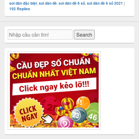
soi dàn đặc biệt
,
soi dàn đề
,
soi dàn đề 6 số
,
soi dàn đề 6 số 2021
|
192
Replies
Search