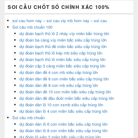
SOI CẦU CHỐT SỐ CHÍNH XÁC 100%
soi cau hom nay – soi cau vip mb hom nay – soi cau
Soi cầu mb chuẩn 100
dự đoán bạch thủ lô 2 nháy víp miền bắc trúng lớn
dự đoán ba càng víp miền bắc siêu cấp trúng lớn
dự đoán bạch thủ đề miền bắc siêu cấp trúng lớn
dự đoán bạch thủ lô kép mb siêu cấp trúng lớn
dự đoán bạch thủ lô miền bắc siêu cấp trúng lớn
dự đoán cặp 3 càng miền bắc siêu cấp trúng lớn
dự đoán dàn đề 4 con mb siêu cấp trúng lớn
dự đoán dàn đề 6 con miền bắc siêu cấp trúng lớn
dự đoán dàn đề 8 con mb siêu cấp trúng lớn
dự đoán dàn đề 10 con miền bắc siêu cấp trúng lớn
dự đoán dàn đề đầu đuôi miền bắc siêu cấp trúng lớn
dự đoán dàn lô 10 con xsmb siêu cấp trúng lớn
dự đoán dàn lô 4 con miền bắc siêu cấp trúng lớn
Soi cầu mb chuẩn
dự đoán dàn lô 6 con miền bắc siêu cấp trúng lớn
dự đoán dàn lô 8 con miền bắc siêu cấp trúng lớn
dự đoán lô xiên 2 miền bắc siêu cấp trúng lớn