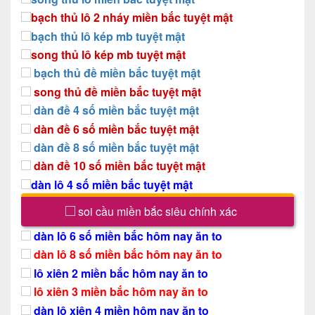
bạch thủ lô 2 nháy miền bắc tuyệt mật
bạch thủ lô kép mb tuyệt mật
song thủ lô kép mb tuyệt mật
bạch thủ đề miền bắc tuyệt mật
song thủ đề miền bắc tuyệt mật
dàn đề 4 số miền bắc tuyệt mật
dàn đề 6 số miền bắc tuyệt mật
dàn đề 8 số miền bắc tuyệt mật
dàn đề 10 số miền bắc tuyệt mật
dàn lô 4 số miền bắc tuyệt mật
soi cầu miền bắc siêu chính xác
dàn lô 6 số miền bắc hôm nay ăn to
dàn lô 8 số miền bắc hôm nay ăn to
lô xiên 2 miền bắc hôm nay ăn to
lô xiên 3 miền bắc hôm nay ăn to
dàn lô xiên 4 miền hôm nay ăn to