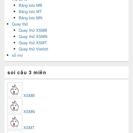
Bảng loto MB
Bảng loto MT
Bảng loto MN
Quay thử
Quay thử XSMB
Quay thử XSMN
Quay thử XSMT
Quay thử Vietlott
sổ mơ
soi cầu 3 miền
XSMB
XSMN
XSMT