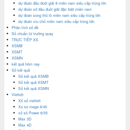
dự đoán đầu đuôi giải 8 miền nam siêu cấp trúng lớn
dự đoán sớ đầu đuôi giải đặc biệt miền nam
dự đoán song thủ lô miền nam siêu cấp trúng lớn
dự đoán xíu chủ miền nam siêu cấp trúng lớn
Phân tích số đề
Số chuẩn từ trường quay
TRỰC TIẾP XS
XSMB
XSMT
XSMN
kết quả hôm nay
Sổ kết quả
Sổ kết quả XSMB
Sổ kết quả XSMT
Sổ kết quả XSMN
Vietlott
Xổ số vietlott
Xo so mega 6/45
xổ số Power 6/55
Max 3D
Max 4D