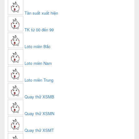
Tần suất xuất hiện
TK từ 00 đến 99
Loto miền Bắc
Loto miền Nam
Loto miền Trung
Quay thử XSMB
Quay thử XSMN
Quay thử XSMT