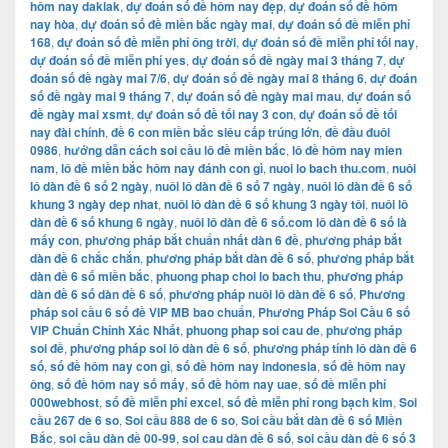
hôm nay daklak
,
dự đoán số đề hôm nay đẹp
,
dự đoán số đề hôm
nay hòa
,
dự đoán số đề miền bắc ngày mai
,
dự đoán số đề miễn phí
168
,
dự đoán số đề miễn phí ông trời
,
dự đoán số đề miễn phí tối nay
,
dự đoán số đề miễn phí yes
,
dự đoán số đề ngày mai 3 tháng 7
,
dự
đoán số đề ngày mai 7/6
,
dự đoán số đề ngày mai 8 tháng 6
,
dự đoán
số đề ngày mai 9 tháng 7
,
dự đoán số đề ngày mai mau
,
dự đoán số
đề ngày mai xsmt
,
dự đoán số đề tối nay 3 con
,
dự đoán số đề tối
nay đài chính
,
đề 6 con miền bắc siêu cấp trúng lớn
,
đề đầu đuôi
0986
,
hướng dẫn cách soi cầu lô đề miền bắc
,
lô đề hôm nay mien
nam
,
lô đề miền bắc hôm nay đánh con gì
,
nuoi lo bach thu.com
,
nuôi
lô dàn đề 6 số 2 ngày
,
nuôi lô dàn đề 6 số 7 ngày
,
nuôi lô dàn đề 6 số
khung 3 ngày dep nhat
,
nuôi lô dàn đề 6 số khung 3 ngày tôi
,
nuôi lô
dàn đề 6 số khung 6 ngày
,
nuôi lô dàn đề 6 số.com lô dàn đề 6 số là
mấy con
,
phương pháp bắt chuẩn nhất dàn 6 đề
,
phương pháp bắt
dàn đề 6 chắc chắn
,
phương pháp bắt dàn đề 6 số
,
phương pháp bắt
dàn đề 6 số miền bắc
,
phuong phap choi lo bach thu
,
phương pháp
dàn đề 6 số dàn đề 6 số
,
phương pháp nuôi lô dàn đề 6 số
,
Phương
pháp soi cầu 6 số đề VIP MB bao chuẩn
,
Phương Pháp Soi Cầu 6 số
VIP Chuẩn Chính Xác Nhất
,
phuong phap soi cau de
,
phương pháp
soi đề
,
phương pháp soi lô dàn đề 6 số
,
phương pháp tính lô dàn đề 6
số
,
số đề hôm nay con gì
,
số đề hôm nay indonesia
,
số đề hôm nay
ông
,
số đề hôm nay số mấy
,
số đề hôm nay uae
,
số đề miễn phí
000webhost
,
số đề miễn phí excel
,
số đề miễn phí rong bạch kim
,
Soi
cầu 267 de 6 so
,
Soi cầu 888 de 6 so
,
Soi cầu bắt dàn đề 6 số Miền
Bắc
,
soi cầu dàn đề 00-99
,
soi cau dàn đề 6 số
,
soi cầu dàn đề 6 số 3