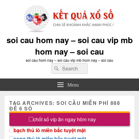
soi cau hom nay – soi cau vip mb
hom nay – soi cau
soi cau hom nay – soi cau vip mb hom nay – soi cau
Search
Search
for:
Menu
TAG ARCHIVES:
SOI CẦU MIỄN PHÍ 888
ĐỀ 6 SỐ
chốt số víp ăn ngay hôm nay
bạch thủ lô miền bắc tuyệt mật
song thủ lô miền bắc tuyệt mật