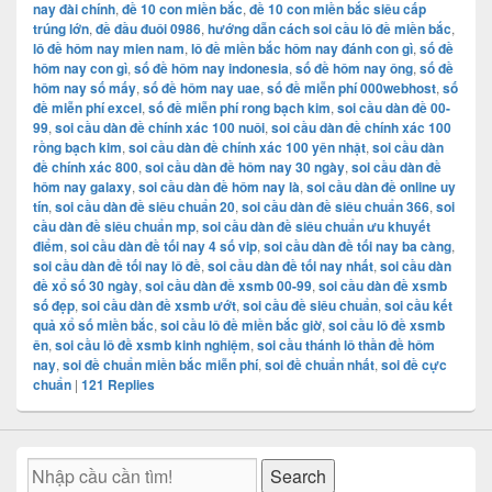
nay đài chính
,
đề 10 con miền bắc
,
đề 10 con miền bắc siêu cấp
trúng lớn
,
đề đầu đuôi 0986
,
hướng dẫn cách soi cầu lô đề miền bắc
,
lô đề hôm nay mien nam
,
lô đề miền bắc hôm nay đánh con gì
,
số đề
hôm nay con gì
,
số đề hôm nay indonesia
,
số đề hôm nay ông
,
số đề
hôm nay số mấy
,
số đề hôm nay uae
,
số đề miễn phí 000webhost
,
số
đề miễn phí excel
,
số đề miễn phí rong bạch kim
,
soi cầu dàn đề 00-
99
,
soi cầu dàn đề chính xác 100 nuôi
,
soi cầu dàn đề chính xác 100
rồng bạch kim
,
soi cầu dàn đề chính xác 100 yên nhật
,
soi cầu dàn
đề chính xác 800
,
soi cầu dàn đề hôm nay 30 ngày
,
soi cầu dàn đề
hôm nay galaxy
,
soi cầu dàn đề hôm nay là
,
soi cầu dàn đề online uy
tín
,
soi cầu dàn đề siêu chuẩn 20
,
soi cầu dàn đề siêu chuẩn 366
,
soi
cầu dàn đề siêu chuẩn mp
,
soi cầu dàn đề siêu chuẩn ưu khuyết
điểm
,
soi cầu dàn đề tối nay 4 số vip
,
soi cầu dàn đề tối nay ba càng
,
soi cầu dàn đề tối nay lô đề
,
soi cầu dàn đề tối nay nhất
,
soi cầu dàn
đề xổ số 30 ngày
,
soi cầu dàn đề xsmb 00-99
,
soi cầu dàn đề xsmb
số đẹp
,
soi cầu dàn đề xsmb ướt
,
soi cầu đề siêu chuẩn
,
soi cầu kết
quả xổ số miền bắc
,
soi cầu lô đề miền bắc giờ
,
soi cầu lô đề xsmb
ên
,
soi cầu lô đề xsmb kinh nghiệm
,
soi cầu thánh lô thần đề hôm
nay
,
soi đề chuẩn miền bắc miễn phí
,
soi đề chuẩn nhất
,
soi đề cực
chuẩn
|
121
Replies
Search