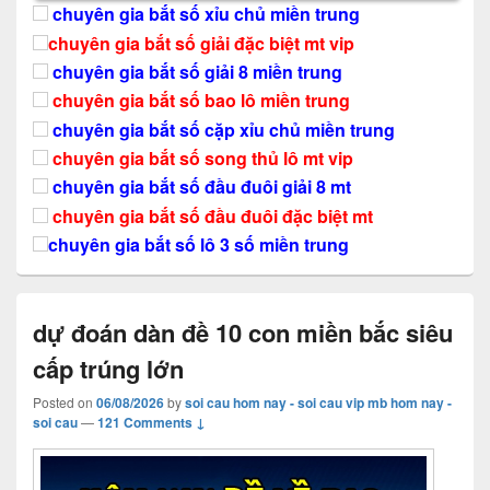
chuyên gia bắt số xỉu chủ miền trung
chuyên gia bắt số giải đặc biệt mt vip
chuyên gia bắt số giải 8 miền trung
chuyên gia bắt số bao lô miền trung
chuyên gia bắt số cặp xỉu chủ miền trung
chuyên gia bắt số song thủ lô mt vip
chuyên gia bắt số đầu đuôi giải 8 mt
chuyên gia bắt số đầu đuôi đặc biệt mt
chuyên gia bắt số lô 3 số miền trung
dự đoán dàn đề 10 con miền bắc siêu
cấp trúng lớn
Posted on
06/08/2026
by
soi cau hom nay - soi cau vip mb hom nay -
soi cau
—
121 Comments ↓