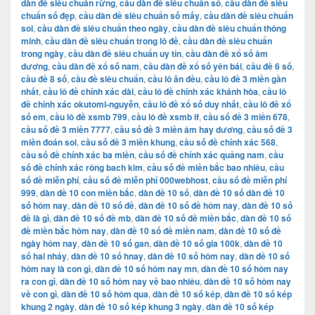
dàn đề siêu chuẩn rừng
,
cầu dàn đề siêu chuẩn số
,
cầu dàn đề siêu
chuẩn số đẹp
,
cầu dàn đề siêu chuẩn số mấy
,
cầu dàn đề siêu chuẩn
soi
,
cầu dàn đề siêu chuẩn theo ngày
,
cầu dàn đề siêu chuẩn thông
minh
,
cầu dàn đề siêu chuẩn trong lô đề
,
cầu dàn đề siêu chuẩn
trong ngày
,
cầu dàn đề siêu chuẩn uy tín
,
cầu dàn đề xổ số âm
dương
,
cầu dàn đề xổ số nam
,
cầu dàn đề xổ số yên bái
,
cầu đề 6 số
,
cầu đề 8 số
,
cầu đề siêu chuẩn
,
cầu lô ăn đều
,
cầu lô đề 3 miền gần
nhất
,
cầu lô đề chính xác dài
,
cầu lô đề chính xác khánh hòa
,
cầu lô
đề chính xác okutomi-nguyễn
,
cầu lô đề xổ số duy nhất
,
cầu lô đề xổ
số em
,
cầu lô đề xsmb 799
,
cầu lô đề xsmb if
,
cầu số đề 3 miền 678
,
cầu số đề 3 miền 7777
,
cầu số đề 3 miền âm hay dương
,
cầu số đề 3
miền đoán soi
,
cầu số đề 3 miền khung
,
cầu số đề chính xác 568
,
cầu số đề chính xác ba miền
,
cầu số đề chính xác quảng nam
,
cầu
số đề chính xác rông bach kim
,
cầu số đề miền bắc bao nhiêu
,
cầu
số đề miễn phí
,
cầu số đề miễn phí 000webhost
,
cầu số đề miễn phí
999
,
dàn đề 10 con miền bắc
,
dàn đề 10 số
,
dàn đề 10 số dàn đề 10
số hôm nay
,
dàn đề 10 số đề
,
dàn đề 10 số đề hôm nay
,
dàn đề 10 số
đề là gì
,
dàn đề 10 số đề mb
,
dàn đề 10 số đề miền bắc
,
dàn đề 10 số
đề miền bắc hôm nay
,
dàn đề 10 số đề miền nam
,
dàn đề 10 số đề
ngày hôm nay
,
dàn đề 10 số gan
,
dàn đề 10 số gia 100k
,
dàn đề 10
số hai nháy
,
dàn đề 10 số hnay
,
dàn đề 10 số hôm nay
,
dàn đề 10 số
hôm nay là con gì
,
dàn đề 10 số hôm nay mn
,
dàn đề 10 số hôm nay
ra con gì
,
dàn đề 10 số hôm nay về bao nhiêu
,
dàn đề 10 số hôm nay
về con gì
,
dàn đề 10 số hôm qua
,
dàn đề 10 số kép
,
dàn đề 10 số kép
khung 2 ngày
,
dàn đề 10 số kép khung 3 ngày
,
dàn đề 10 số kép