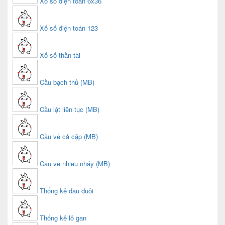
Xổ số điện toán 6x36
Xổ số điện toán 123
Xổ số thần tài
Cầu bạch thủ (MB)
Cầu lật liên tục (MB)
Cầu về cả cặp (MB)
Cầu về nhiều nháy (MB)
Thống kê đầu đuôi
Thống kê lô gan