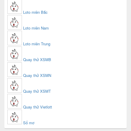
Loto miền Bắc
Loto miền Nam
Loto miền Trung
Quay thử XSMB
Quay thử XSMN
Quay thử XSMT
Quay thử Vietlott
Sổ mơ