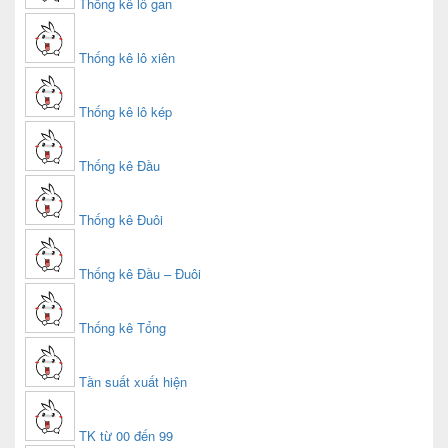
Thống kê lô gan
Thống kê lô xiên
Thống kê lô kép
Thống kê Đầu
Thống kê Đuôi
Thống kê Đầu – Đuôi
Thống kê Tổng
Tần suất xuất hiện
TK từ 00 đến 99