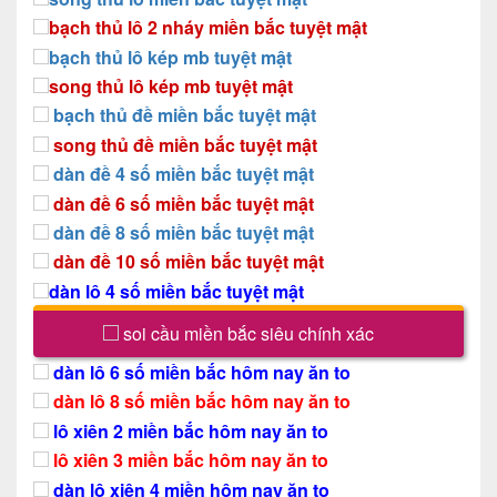
bạch thủ lô 2 nháy miền bắc tuyệt mật
bạch thủ lô kép mb tuyệt mật
song thủ lô kép mb tuyệt mật
bạch thủ đề miền bắc tuyệt mật
song thủ đề miền bắc tuyệt mật
dàn đề 4 số miền bắc tuyệt mật
dàn đề 6 số miền bắc tuyệt mật
dàn đề 8 số miền bắc tuyệt mật
dàn đề 10 số miền bắc tuyệt mật
dàn lô 4 số miền bắc tuyệt mật
soi cầu miền bắc siêu chính xác
dàn lô 6 số miền bắc hôm nay ăn to
dàn lô 8 số miền bắc hôm nay ăn to
lô xiên 2 miền bắc hôm nay ăn to
lô xiên 3 miền bắc hôm nay ăn to
dàn lô xiên 4 miền hôm nay ăn to