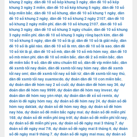
khung 2 ngày
,
dàn đề 10 số kép khung 3 ngày
,
dàn đề 10 số kép
khung 3 ngày 3 miền
,
dàn đề 10 số kép khung 5 ngày
,
dàn đề 10 số
kép miền bắc
,
dàn đề 10 số khung
,
dàn đề 10 số khung 1 ngày
,
dàn
đề 10 số khung 2 ngày
,
dàn đề 10 số khung 2 ngày 2107
,
dàn đề 10
số khung 2 ngày miễn phí
,
dàn đề 10 số khung 2107
,
dàn đề 10 số
khung 3 ngày
,
dàn đề 10 số khung 3 ngày chuẩn
,
dàn đề 10 số khung
3 ngày miễn phí
,
dàn đề 10 số khung 3 ngày rồng bạch kim
,
dàn đề
10 số khung 5 ngày
,
dàn đề 10 số là gì
,
dàn đề 10 số là giải mấy
,
dàn
đề 10 số là giải nào
,
dàn đề 10 số là ntn
,
dàn đề 10 số là sao
,
dàn đề
10 số lót là gì
,
dàn đề 10 số mb
,
dàn đề 10 số mb hôm nay
,
dàn đề 10
số mb mien phi
,
dàn đề 10 số miền bắc
,
dàn đề 2 số miền bắc
,
dàn
đề miền bắc 9 số
,
dàn đề siêu chuẩn 60 số
,
dàn đề vip miền bắc
,
dàn
đề xsmb tối nay đoán
,
dàn đề xsmb tối nay hôm nay
,
dàn đề xsmb
tối nay omi
,
dàn đề xsmb tối nay số bất tử
,
dàn đề xsmb tối nay thủ
,
dàn đề xsmb tối nay xuantocdo
,
dự đoán dàn đề 10 con miền bắc
,
dự đoán dàn đề hôm nay 2 số cuối
,
dự đoán dàn đề hôm nay 36
,
dự
đoán dàn đề hôm nay 9999
,
dự đoán dàn đề hôm nay invest
,
dự
đoán dàn đề hôm nay yên nhật
,
dự đoán dàn đề xổ số remix
,
dự
đoán lô đề ngày hôm nay
,
dự đoán số đề hôm nay 24
,
dự đoán số đề
hôm nay daklak
,
dự đoán số đề hôm nay đẹp
,
dự đoán số đề hôm
nay hòa
,
dự đoán số đề miền bắc ngày mai
,
dự đoán số đề miễn phí
168
,
dự đoán số đề miễn phí ông trời
,
dự đoán số đề miễn phí tối nay
,
dự đoán số đề miễn phí yes
,
dự đoán số đề ngày mai 3 tháng 7
,
dự
đoán số đề ngày mai 7/6
,
dự đoán số đề ngày mai 8 tháng 6
,
dự đoán
số đề ngày mai 9 tháng 7
,
dự đoán số đề ngày mai mau
,
dự đoán số