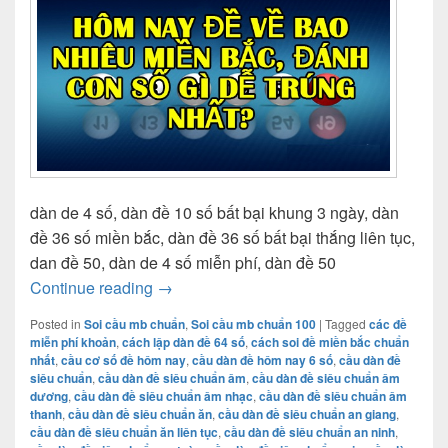
dàn de 4 số, dàn đề 10 số bất bại khung 3 ngày, dàn
đề 36 số miền bắc, dàn đề 36 số bất bại thắng liên tục,
dan đề 50, dàn de 4 số miễn phí, dàn đề 50
dự đoán dàn đề 10 con miền bắc siêu cấp
Continue reading
→
Posted in
Soi cầu mb chuẩn
,
Soi cầu mb chuẩn 100
|
Tagged
các đề
miễn phí khoản
,
cách lập dàn đề 64 số
,
cách soi đề miền bắc chuẩn
nhất
,
cầu cơ số đề hôm nay
,
cầu dàn đề hôm nay 6 số
,
cầu dàn đề
siêu chuẩn
,
cầu dàn đề siêu chuẩn âm
,
cầu dàn đề siêu chuẩn âm
dương
,
cầu dàn đề siêu chuẩn âm nhạc
,
cầu dàn đề siêu chuẩn âm
thanh
,
cầu dàn đề siêu chuẩn ăn
,
cầu dàn đề siêu chuẩn an giang
,
cầu dàn đề siêu chuẩn ăn liên tục
,
cầu dàn đề siêu chuẩn an ninh
,