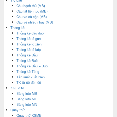
TK Cầu
Cầu bạch thủ (MB)
Cầu lật liên tục (MB)
Cầu về cả cặp (MB)
Cầu về nhiều nháy (MB)
Thống kê
Thống kê đầu đuôi
Thống kê lô gan
Thống kê lô xiên
Thống kê lô kép
Thống kê Đầu
Thống kê Đuôi
Thống kê Đầu – Đuôi
Thống kê Tổng
Tần suất xuất hiện
TK từ 00 đến 99
KQ Lô tô
Bảng loto MB
Bảng loto MT
Bảng loto MN
Quay thử
Quay thử XSMB