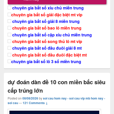
chuyên gia bắt số xỉu chủ miền trung
chuyên gia bắt số giải đặc biệt mt vip
chuyên gia bắt số giải 8 miền trung
chuyên gia bắt số bao lô miền trung
chuyên gia bắt số cặp xỉu chủ miền trung
chuyên gia bắt số song thủ lô mt vip
chuyên gia bắt số đầu đuôi giải 8 mt
chuyên gia bắt số đầu đuôi đặc biệt mt
chuyên gia bắt số lô 3 số miền trung
dự đoán dàn đề 10 con miền bắc siêu
cấp trúng lớn
Posted on
08/08/2026
by
soi cau hom nay - soi cau vip mb hom nay -
soi cau
—
121 Comments ↓