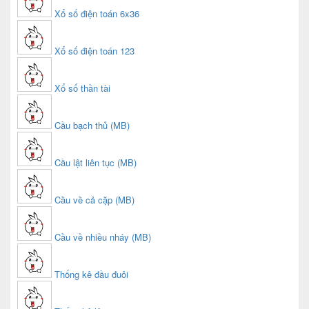
Xổ số điện toán 6x36
Xổ số điện toán 123
Xổ số thần tài
Cầu bạch thủ (MB)
Cầu lật liên tục (MB)
Cầu về cả cặp (MB)
Cầu về nhiều nháy (MB)
Thống kê đầu đuôi